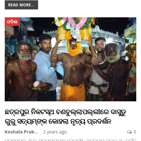
READ MORE...
ଓଡିଶା
ଛତ୍ରପୁର ନିକଟସ୍ଥ ବଣବୁଲ୍ଲାପଲ୍ଲୀରେ ଦାସୁଡୁ
ଗୁରୁ ସତ୍ୟମ୍‌ଙ୍କ କୋହଲା ନୃତ୍ୟ ପ୍ରଦର୍ଶନ
Koshala Prabaha
2 years ago
0
ବ୍ରହ୍ମପୁର, (କେ. ସତ୍ୟନାରାୟଣ ରେଡ୍ଡୀ) : ଛତ୍ରପୁର ବ୍ଲକ୍ ଅନ୍ତର୍ଗତ