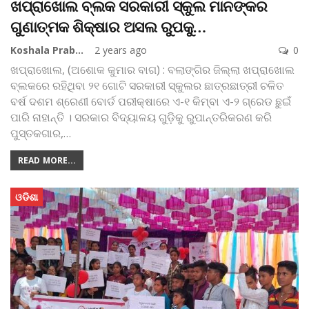
ଖପ୍ରାଖୋଲ ବ୍ଲକ ସରକାରୀ ସ୍କୁଲ ମାନଙ୍କର
ଗୁଣାତ୍ମକ ଶିକ୍ଷାର ଅସଲ ରୁପକୁ…
Koshala Prabaha
2 years ago
0
ଖପ୍ରାଖୋଲ, (ଅଶୋକ କୁମାର ବାଗ) : ବଲାଙ୍ଗିର ଜିଲ୍ଲା ଖପ୍ରାଖୋଲ
ବ୍ଲକରେ ରହିଥିବା ୨୧ ଗୋଟି ସରକାରୀ ସ୍କୁଲର ଛାତ୍ରଛାତ୍ରୀ ଚଳିତ
ବର୍ଷ ଦଶମ ଶ୍ରେଣୀ ବୋର୍ଡ ପରୀକ୍ଷାରେ ଏ-୧ କିମ୍ବା ଏ-୨ ଗ୍ରେଡ ଛୁଇଁ
ପାରି ନାହାନ୍ତି । ସରକାର ବିଦ୍ୟାଳୟ ଗୁଡ଼ିକୁ ରୁପାନ୍ତରିକରଣ କରି
ପୁସ୍ତକଗାର,
…
READ MORE...
ଓଡିଶା