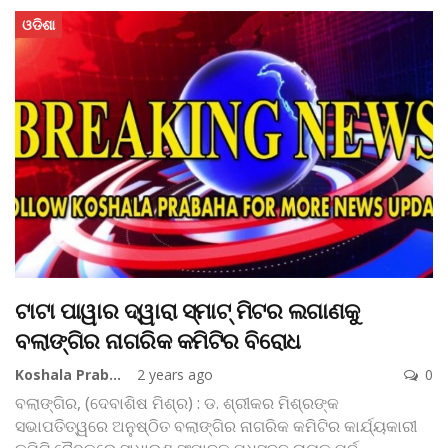
ଓଡିଶା
ଟାଟା ପାୱାର ଦ୍ୱାରା ସ୍ମାଟ୍‌ ମିଟର ଲଗାଣକୁ
ବଲାଙ୍ଗିର ନାଗରିକ କମିଟିର ବିରୋଧ
Koshala Prabaha
2 years ago
0
ବଲାଙ୍ଗିର, (ଦେବାଶିଷ ମିଶ୍ର) : ଡ. ଶ୍ରୀକର ମିଶ୍ରଙ୍କ
ସଭାପତିତ୍ୱରେ ଅନୁଷ୍ଠିତ ବଲାଙ୍ଗିର ନାଗରିକ କମିଟିର କାର୍ଯ୍ୟକାରୀ