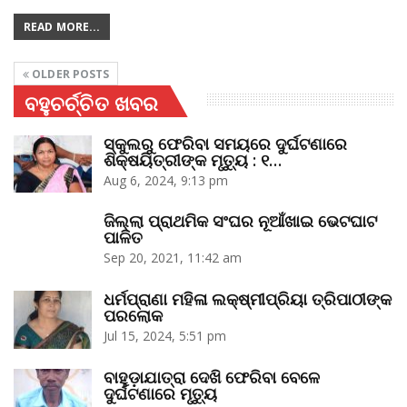
READ MORE...
OLDER POSTS
ବହୁଚର୍ଚ୍ଚିତ ଖବର
ସ୍କୁଲରୁ ଫେରିବା ସମୟରେ ଦୁର୍ଘଟଣାରେ
ଶିକ୍ଷୟିତ୍ରୀଙ୍କ ମୃତ୍ୟୁ : ୧…
Aug 6, 2024, 9:13 pm
ଜିଲ୍ଲା ପ୍ରାଥମିକ ସଂଘର ନୂଆଁଖାଇ ଭେଟଘାଟ
ପାଳିତ
Sep 20, 2021, 11:42 am
ଧର୍ମପ୍ରାଣା ମହିଳା ଲକ୍ଷ୍ମୀପ୍ରିୟା ତ୍ରିପାଠୀଙ୍କ
ପରଲୋକ
Jul 15, 2024, 5:51 pm
ବାହୁଡ଼ାଯାତ୍ରା ଦେଖି ଫେରିବା ବେଳେ
ଦୁର୍ଘଟଣାରେ ମୃତ୍ୟୁ