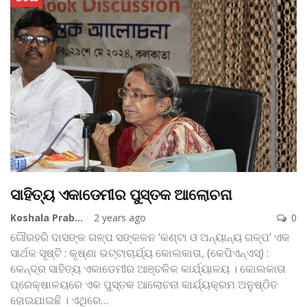
ସାହିତ୍ୟ ଏକାଡେମୀର ପୁସ୍ତକ ଆଲୋଚନା
Koshala Prabaha
2 years ago
0
ଗୌରହରି ଦାସଙ୍କ ଗଳ୍ପ ସଙ୍କଳନ ‘କଣ୍ଟା ଓ ଅନ୍ୟାନ୍ୟ ଗଳ୍ପ’ ଏକ
ସାର୍ଥକ ସୃଷ୍ଟି : କୃଷ୍ଣା ଭଟ୍ଟାଚାର୍ଯ୍ୟ
କୋଲକାତା, (କେପିଏନ୍‌ଏସ୍‌) :
କେନ୍ଦ୍ର ସାହିତ୍ୟ ଏକାଡେମୀର ଆଞ୍ଚଳିକ କାର୍ଯ୍ୟାଳୟ । କୋଲକାତା
ପ୍ରେକ୍ଷାଳୟରେ ଏକ ପୁସ୍ତକ ଆଲୋଚନା କାର୍ଯ୍ୟକ୍ରମ ଅନୁଷ୍ଠିତ
ହୋଇଯାଇଛି । ଏଥିରେ
…