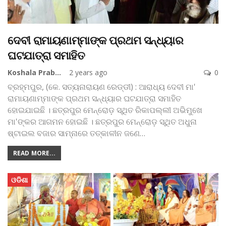
ଦେବୀ ରାମାୟଣାମ୍ମାଙ୍କ ପ୍ରଥମ ସନ୍ଧ୍ୟାର
ଘଟଯାତ୍ରା ସମାହିତ
Koshala Prabaha
2 years ago
0
ବ୍ରହ୍ମପୁର, (କେ. ସତ୍ୟନାରାୟଣ ରେଡ୍ଡୀ) : ଆରାଧ୍ୟ ଦେବୀ ମା'
ରାମାୟଣାମ୍ମାଙ୍କ ପ୍ରଥମ ସନ୍ଧ୍ୟାର ଘଟଯାତ୍ରା ସମାହିତ
ହୋଇଯାଇଛି । ଛତ୍ରପୁର ମେନ୍‌ରୋଡ଼ ସ୍ଥିତ ରିକାପଲ୍ଲୀ ଅଭିମୁଖେ
ମା'ଙ୍କର ଆଗମନ ହୋଇଛି । ଛତ୍ରପୁର ମେନ୍‌ରୋଡ଼ ସ୍ଥିତ ଅଧୁନା
ଷ୍ଟାଇଲ ବଜାର ସାମ୍ନାରେ ତତ୍କାଳୀନ ଜଣେ
…
READ MORE...
ଓଡିଶା