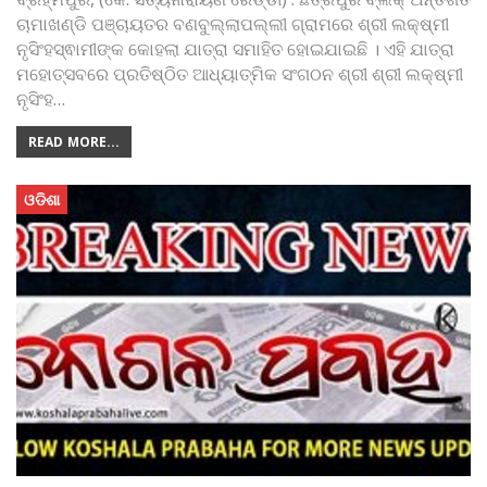
ଚାମାଖଣ୍ଡି ପଞ୍ଚାୟତର ବଣବୁଲ୍ଲାପଲ୍ଲୀ ଗ୍ରାମରେ ଶ୍ରୀ ଲକ୍ଷ୍ମୀ
ନୃସିଂହସ୍ଵାମୀଙ୍କ କୋହଲା ଯାତ୍ରା ସମାହିତ ହୋଇଯାଇଛି । ଏହି ଯାତ୍ରା
ମହୋତ୍ସବରେ ପ୍ରତିଷ୍ଠିତ ଆଧ୍ୟାତ୍ମିକ ସଂଗଠନ ଶ୍ରୀ ଶ୍ରୀ ଲକ୍ଷ୍ମୀ
ନୃସିଂହ
…
READ MORE...
ଓଡିଶା