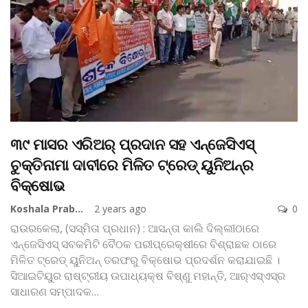
୩୯ ମାସର ଏରିଅର୍‌ ପ୍ରଦାନ ସହ ଏନ୍‌ଜେସିଏସ୍‌
ଚୁକ୍ତିନାମା ଦାବୀରେ ମିଳିତ ଟ୍ରେଡ୍‌ ୟୁନିଅନ୍‌ର
ବିକ୍ଷୋଭ
Koshala Prabaha
2 years ago
0
ରାଉରକେଲା, (ସସ୍ମିତା ପ୍ରଧାନ) : ଆସନ୍ତା କାଲି ଦିଲ୍ଲୀଠାରେ
ଏନ୍‌ଜେସିଏସ୍‌ ସବକମିଟି ବୈଠକ ପରୀପ୍ରେକ୍ଷୀରେ ବିଶ୍ରାଛକ ଠାରେ
ମିଳିତ ଟ୍ରେଡ୍‌ ୟୁନିଅନ୍‌ ତରଫରୁ ବିକ୍ଷୋଭ ପ୍ରଦର୍ଶନ କରାଯାଇଛି ।
ସିଆଇଟିୟୁର ରାଷ୍ଟ୍ରୀୟ ଉପାଧ୍ୟକ୍ଷ ବିଷ୍ଣୁ ମହାନ୍ତି, ଆର୍‌ଏସ୍‌ଏସ୍‌ର
ସାଧାରଣ ସମ୍ପାଦକ
…