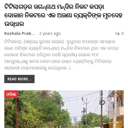
ଟିଟିଲାଗଡ଼ର ଜଗନ୍ନାଥ ମନ୍ଦିର ନିକଟ କପଡ଼ା
ଦୋକାନ ନିକଟରେ ଏକ ଅଜଣା ବ୍ୟକ୍ତିଙ୍କ ମୃତଦେହ
ଉଦ୍ଧାର
Koshala Prabaha
2 years ago
0
ଟିଟିଲାଗଡ଼, (ସଞ୍ଜୟ କୁମାର ନାୟକ) : ବୁଧୁବାର ଅପରାହ୍ନ ସମୟରେ
ଜଣେ ଅଚିହ୍ନା ବ୍ୟକ୍ତି ଜଗନ୍ନାଥ ମନ୍ଦିର ନିକଟରେ ଥିବା ଏକ କପଡ଼ା
ଦୋକାନ ନିକଟରେ ପଡିଥିବା ଦେଖି ସ୍ଥାନୀୟ ଲୋକେ ୧୦୮
ଆମ୍ବୁଲାନ୍ସକୁ ଖବର ଦେବା ପରେ ଉକ୍ତ ବ୍ୟକ୍ତିଙ୍କୁ ଟିଟିଲାଗଡ଼
ସରକାରୀ ଡାକ୍ତରଖାନାକୁ ନେଇଥିଲେ ।
…
READ MORE...
ଓଡିଶା