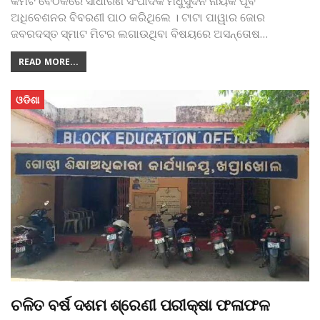
କମିଟି ବୈଠକରେ ସାଧାରଣ ସଂପାଦକ ମଧୁସୁଦନ ନାୟକ ପୂର୍ବ
ଅଧିବେଶନର ବିବରଣୀ ପାଠ କରିଥିଲେ । ଟାଟା ପାୱାର ଜୋର
ଜବରଦସ୍ତ ସ୍ମାଟ ମିଟର ଲଗାଉଥିବା ବିଷୟରେ ଅସନ୍ତୋଷ
…
READ MORE...
ଓଡିଶା
ଚଳିତ ବର୍ଷ ଦଶମ ଶ୍ରେଣୀ ପରୀକ୍ଷା ଫଳାଫଳ