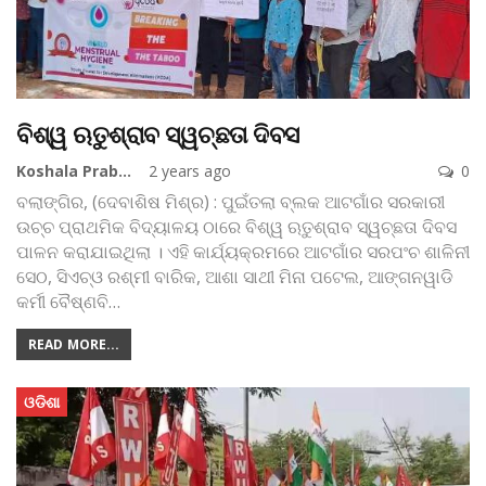
ବିଶ୍ୱ ଋତୁଶ୍ରାବ ସ୍ୱଚ୍ଛତା ଦିବସ
Koshala Prabaha
2 years ago
0
ବଲାଙ୍ଗିର, (ଦେବାଶିଷ ମିଶ୍ର) : ପୁଇଁତଲା ବ୍ଲକ ଆଟଗାଁର ସରକାରୀ
ଉଚ୍ଚ ପ୍ରାଥମିକ ବିଦ୍ୟାଳୟ ଠାରେ ବିଶ୍ୱ ଋତୁଶ୍ରାବ ସ୍ୱଚ୍ଛତା ଦିବସ
ପାଳନ କରାଯାଇଥିଲା । ଏହି କାର୍ଯ୍ୟକ୍ରମରେ ଆଟଗାଁର ସରପଂଚ ଶାଳିନୀ
ସେଠ, ସିଏଚ୍‌ଓ ରଶ୍ମୀ ବାରିକ, ଆଶା ସାଥୀ ମିନା ପଟେଲ, ଆଙ୍ଗନୱାଡି
କର୍ମୀ ବୈଷ୍ଣବି
…
READ MORE...
ଓଡିଶା