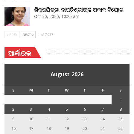
ଶିକ୍ଷୟିତ୍ରୀ ଦୀପ୍ତିଶ୍ରୀଙ୍କ ଅକାଳ ବିୟୋଗ
Oct 30, 2020, 10:25 am
PREV
NEXT
1 of 7,977
ଆର୍କାଇଭ
August 2026
S
M
T
W
T
F
S
1
2
3
4
5
6
7
8
9
10
11
12
13
14
15
16
17
18
19
20
21
22