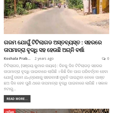
ଗରମ ଯୋଗୁଁ ଟିଟିଲାଗଡ ଅସ୍ତବ୍ୟସ୍ତ : ସହରରେ
ତାପମାତ୍ରା ବୃଦ୍ଧି ସହ ହେଉଛି ଅଗ୍ନି ବର୍ଷା
Koshala Prabaha
2 years ago
0
ଟିଟିଲାଗଡ, (ସଞ୍ଜୟ କୁମାର ନାୟକ) : ଦିନକୁ ଦିନ ଟିଟିଲାଗଡ଼ ସହରର
ତାପମାତ୍ରା ବୃଦ୍ଧି ପାଇବାରେ ଲାଗିଛି । କିଛି ଦିନ ପାଗ ପରିବର୍ତ୍ତନ ହେବା
ଯୋଗୁଁ ଗରମ ଯନ୍ତ୍ରଣାରୁ ସହରବାସୀ ମୁକ୍ତି ପାଇଥିବା ବେଳେ ପାଞ୍ଚ
ଛଅ ଦିନ ହେବ ପୁଣି ଥରେ ତାପମାତ୍ରା ବୃଦ୍ଧି ପାଇବାରେ ଲାଗିଛି । ସକାଳ
୭ଟାରୁ
…
READ MORE...
ଓଡିଶା