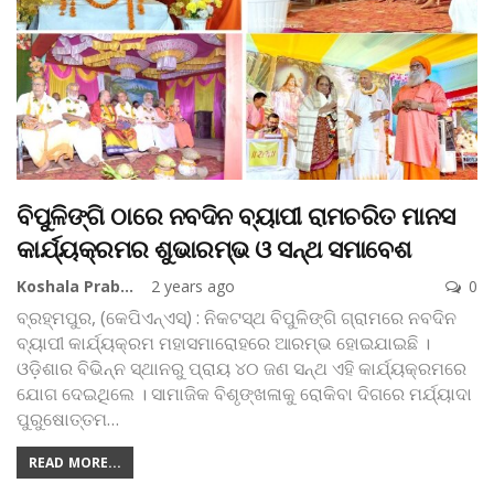
ବିପୁଳିଙ୍ଗି ଠାରେ ନବଦିନ ବ୍ୟାପୀ ରାମଚରିତ ମାନସ
କାର୍ଯ୍ୟକ୍ରମର ଶୁଭାରମ୍ଭ ଓ ସନ୍ଥ ସମାବେଶ
Koshala Prabaha
2 years ago
0
ବ୍ରହ୍ମପୁର, (କେପିଏନ୍‌ଏସ୍‌) : ନିକଟସ୍ଥ ବିପୁଳିଙ୍ଗି ଗ୍ରାମରେ ନବଦିନ
ବ୍ୟାପୀ କାର୍ଯ୍ୟକ୍ରମ ମହାସମାରୋହରେ ଆରମ୍ଭ ହୋଇଯାଇଛି ।
ଓଡ଼ିଶାର ବିଭିନ୍ନ ସ୍ଥାନରୁ ପ୍ରାୟ ୪୦ ଜଣ ସନ୍ଥ ଏହି କାର୍ଯ୍ୟକ୍ରମରେ
ଯୋଗ ଦେଇଥିଲେ । ସାମାଜିକ ବିଶୃଙ୍ଖଳାକୁ ରୋକିବା ଦିଗରେ ମର୍ଯ୍ୟାଦା
ପୁରୁଷୋତ୍ତମ
…
READ MORE...