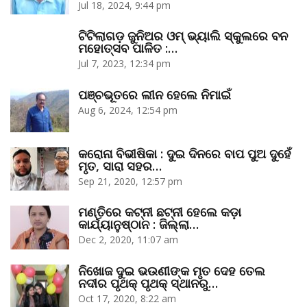
Jul 18, 2024, 9:44 pm
ଟିଟିଲାଗଡ଼ ଜୁନିଅର ଓମ୍‌ ଭ୍ୟାଲି ସ୍କୁଲରେ ବନ
ମହୋତ୍ସବ ପାଳିତ :…
Jul 7, 2023, 12:34 pm
ପଞ୍ଚଭୂତରେ ଲୀନ ହେଲେ ନିମାଇଁ
Aug 6, 2024, 12:54 pm
କରୋନା ବିଭୀଷିକା : ଦୁଇ ଦିନରେ ବାପ ପୁଅ ଦୁହେଁ
ମୃତ, ସାରା ସହର…
Sep 21, 2020, 12:57 pm
ମଣ୍ତିରେ କଟ୍‌ନୀ ଛଟ୍‌ନୀ ହେଲେ କଡ଼ା
କାର୍ଯ୍ୟାନୁଷ୍ଠାନ : ଜିଲ୍ଲା…
Dec 2, 2020, 11:07 am
ନିଖୋଜ ଦୁଇ ଭଉଣୀଙ୍କ ମୃତ ଦେହ ତେଲ
ନଦୀର ପୃଥକ୍‌ ପୃଥକ୍‌ ସ୍ଥାନରୁ…
Oct 17, 2020, 8:22 am