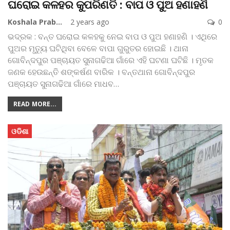
ଘରୋଇ କଳହର କୁପରିଣତି : ବାପ ଓ ପୁଅ ହଣାହଣି
Koshala Prabaha
2 years ago
0
ଭଦ୍ରକ : ବନ୍ତ ଘରୋଇ କଳହକୁ ନେଇ ବାପ ଓ ପୁଅ ହଣାହଣି । ଏଥିରେ
ପୁଅର ମୃତ୍ୟୁ ଘଟିଥିବା ବେଳେ ବାପା ଗୁରୁତର ହୋଇଛି । ଥାନା
ଗୋବିନ୍ଦପୁର ପଞ୍ଚାୟତ ସୁନାଗଢିଆ ଗାଁରେ ଏହି ଘଟଣା ଘଟିଛି । ମୃତକ
ଜଣକ ହେଉଛନ୍ତି ଶଙ୍କର୍ଷଣ ବାରିକ । ବନ୍ତଥାନା ଗୋବିନ୍ଦପୁର
ପଞ୍ଚାୟତ ସୁନାଗଢିଆ ଗାଁରେ ମାଧବ
…
READ MORE...
ଓଡିଶା