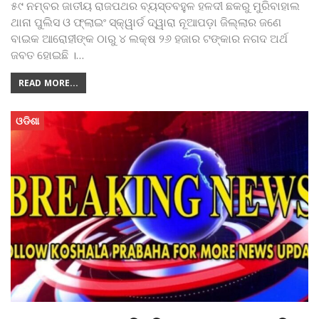
୫୯ ନମ୍ବର ଜାତୀୟ ରାଜପଥର ବ୍ୟସ୍ତବହୁଳ ହଳଦୀ ଛକରୁ ମୁରିବାହାଲ
ଥାନା ପୁଲିସ ଓ ଫ୍ଲାଇଂ ସ୍କ୍ୱାର୍ଡ ଦ୍ୱାରା ନୂଆପଡ଼ା ଜିଲ୍ଲାର ଜଣେ
ବାଇକ ଆରୋହୀଙ୍କ ଠାରୁ ୪ ଲକ୍ଷ ୨୬ ହଜାର ଟଙ୍କାର ନଗଦ ଅର୍ଥ
ଜବତ ହୋଇଛି ।
…
READ MORE...
ଓଡିଶା