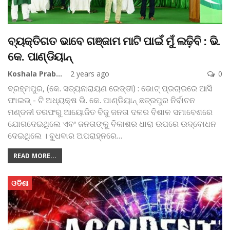
ବ୍ୟକ୍ତିଗତ ଭାବେ ଗଞ୍ଜାମ ମାଟି ପାଇଁ ମୁଁ ଲଢ଼ିବି : ଭି.
କେ. ପାଣ୍ଡିୟାନ୍
Koshala Prabaha
2 years ago
0
ବ୍ରହ୍ମପୁର, (କେ. ସତ୍ୟନାରାୟଣ ରେଡ୍ଡୀ) : ଭୋଟ୍ ପ୍ରଚାରରେ ଆସି
ଫାଇଭ୍ - ଟି ଅଧ୍ୟକ୍ଷ ଭି. କେ. ପାଣ୍ଡିୟାନ୍‌ ଛତ୍ରପୁର ନିର୍ବାଚନ
ମଣ୍ଡଳୀ ତରଫରୁ ଆୟୋଜିତ ବିଜୁ ଜନତା ଦଳର ବିଶାଳ ସମାବେଶରେ
ଯୋଗଦେଇଥିଲେ ଏବଂ ଜନତାଙ୍କୁ ବିକାଶର ଧାରା ଉପରେ ଉଦ୍‌ବୋଧନ
ଦେଇଥିଲେ । ବୁଧବାର ଅପରାହ୍ନରେ
…
READ MORE...
ଓଡିଶା