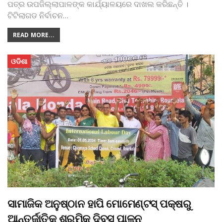
ପତ୍ର ଉପଜିଲ୍ଲାପାଳଙ୍କ କାର୍ଯ୍ୟାଳୟରେ ଦାଖଲ କରିଛନ୍ତି ।
ଟିଟିଲାଗଡ ନିର୍ବାଚନ
…
READ MORE...
ଓଡିଶା
ସାମାଜିକ ଅନୁଷ୍ଠାନ ହାପି ମୋମେଣ୍ଟସ୍‌ ପକ୍ଷରୁ
ଆନ୍ତର୍ଜାତିକ ଶ୍ରମିକ ଦିବସ ପାଳନ