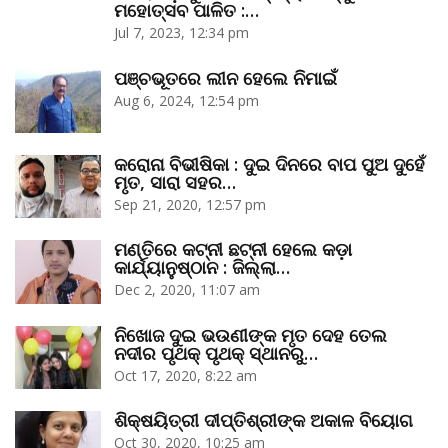
ମହୋତ୍ସବ ପାଳିତ :…
Jul 7, 2023, 12:34 pm
ପଞ୍ଚଭୂତରେ ଲୀନ ହେଲେ ନିମାଇଁ
Aug 6, 2024, 12:54 pm
କରୋନା ବିଭୀଷିକା : ଦୁଇ ଦିନରେ ବାପ ପୁଅ ଦୁହେଁ
ମୃତ, ସାରା ସହର…
Sep 21, 2020, 12:57 pm
ମଣ୍ତିରେ କଟ୍‌ନୀ ଛଟ୍‌ନୀ ହେଲେ କଡ଼ା
କାର୍ଯ୍ୟାନୁଷ୍ଠାନ : ଜିଲ୍ଲା…
Dec 2, 2020, 11:07 am
ନିଖୋଜ ଦୁଇ ଭଉଣୀଙ୍କ ମୃତ ଦେହ ତେଲ
ନଦୀର ପୃଥକ୍‌ ପୃଥକ୍‌ ସ୍ଥାନରୁ…
Oct 17, 2020, 8:22 am
ଶିକ୍ଷୟିତ୍ରୀ ଦୀପ୍ତିଶ୍ରୀଙ୍କ ଅକାଳ ବିୟୋଗ
Oct 30, 2020, 10:25 am