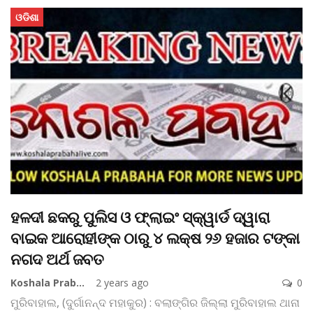
ଓଡିଶା
ହଳଦୀ ଛକରୁ ପୁଲିସ ଓ ଫ୍ଲାଇଂ ସ୍କ୍ୱାର୍ଡ ଦ୍ୱାରା
ବାଇକ ଆରୋହୀଙ୍କ ଠାରୁ ୪ ଲକ୍ଷ ୨୬ ହଜାର ଟଙ୍କା
ନଗଦ ଅର୍ଥ ଜବତ
Koshala Prabaha
2 years ago
0
ମୁରିବାହାଲ, (ଦୁର୍ଗାନନ୍ଦ ମହାକୁର) : ବଲାଙ୍ଗିର ଜିଲ୍ଲା ମୁରିବାହାଲ ଥାନା