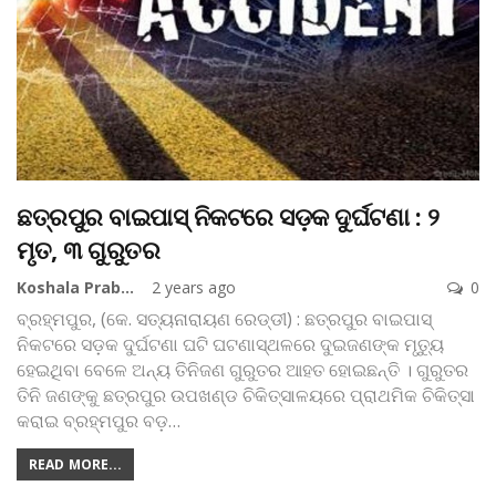
ଛତ୍ରପୁର ବାଇପାସ୍ ନିକଟରେ ସଡ଼କ ଦୁର୍ଘଟଣା : ୨
ମୃତ, ୩ ଗୁରୁତର
Koshala Prabaha
2 years ago
0
ବ୍ରହ୍ମପୁର, (କେ. ସତ୍ୟନାରାୟଣ ରେଡ୍ଡୀ) : ଛତ୍ରପୁର ବାଇପାସ୍
ନିକଟରେ ସଡ଼କ ଦୁର୍ଘଟଣା ଘଟି ଘଟଣାସ୍ଥଳରେ ଦୁଇଜଣଙ୍କ ମୃତ୍ୟୁ
ହେଇଥିବା ବେଳେ ଅନ୍ୟ ତିନିଜଣ ଗୁରୁତର ଆହତ ହୋଇଛନ୍ତି । ଗୁରୁତର
ତିନି ଜଣଙ୍କୁ ଛତ୍ରପୁର ଉପଖଣ୍ଡ ଚିକିତ୍ସାଳୟରେ ପ୍ରାଥମିକ ଚିକିତ୍ସା
କରାଇ ବ୍ରହ୍ମପୁର ବଡ଼
…
READ MORE...