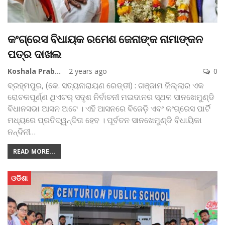
କଂଗ୍ରେସ ବିଧାୟକ ରମେଶ ଜେନାଙ୍କ ନାମାଙ୍କନ
ପତ୍ର ଦାଖଲ
Koshala Prabaha
2 years ago
0
ବ୍ରହ୍ମପୁର, (କେ. ସତ୍ୟନାରାୟଣ ରେଡ୍ଡୀ) : ଗଞ୍ଜାମ ଜିଲ୍ଲାର ଏକ
ରୋଚକପୂର୍ଣ୍ଣ ଥିଏଟର୍‌ ସଦୃଶ ନିର୍ବାଚନୀ ମଇଦାନର ସ୍ଥଳ ସାନଖେମୁଣ୍ଡି
ବିଧାନସଭା ଆସନ ଅଟେ । ଏହି ଆସନରେ ବିଜେଡ଼ି ଏବଂ କଂଗ୍ରେସ ପାର୍ଟି
ମଧ୍ୟରେ ପ୍ରତିଦ୍ୱନ୍ଦିତା ହେବ । ପୂର୍ବତନ ସାନଖେମୁଣ୍ଡି ବିଧାୟିକା
ନନ୍ଦିନୀ
…
READ MORE...
ଓଡିଶା