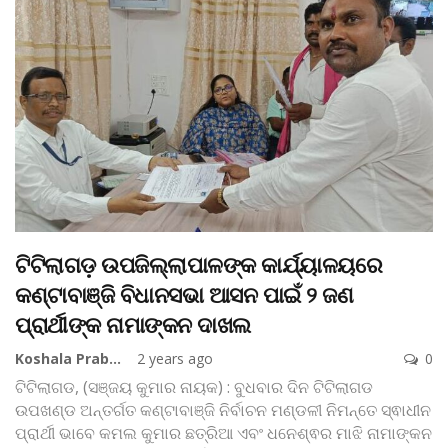
ଟିଟିଲାଗଡ଼ ଉପଜିଲ୍ଲାପାଳଙ୍କ କାର୍ଯ୍ୟାଳୟରେ
କଣ୍ଟାବାଞ୍ଜି ବିଧାନସଭା ଆସନ ପାଇଁ ୨ ଜଣ
ପ୍ରାର୍ଥୀଙ୍କ ନାମାଙ୍କନ ଦାଖଲ
Koshala Prabaha
2 years ago
0
ଟିଟିଲାଗଡ, (ସଞ୍ଜୟ କୁମାର ନାୟକ) : ବୁଧବାର ଦିନ ଟିଟିଲାଗଡ
ଉପଖଣ୍ଡ ଅନ୍ତର୍ଗତ କଣ୍ଟାବାଞ୍ଜି ନିର୍ବାଚନ ମଣ୍ଡଳୀ ନିମନ୍ତେ ସ୍ଵାଧୀନ
ପ୍ରାର୍ଥୀ ଭାବେ କମଲ କୁମାର ଛତ୍ରିଆ ଏବଂ ଧନେଶ୍ଵର ମାଝି ନାମାଙ୍କନ