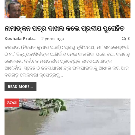
ନାମାଙ୍କନ ପତ୍ର ଦାଖଲ କଲେ ପ୍ରଦୀପ ପୁରୋହିତ
Koshala Prabaha
2 years ago
0
ବରଗଡ, (ନିରୋଜ କୁମାର ପାଣୀ) : ପ୍ରଭୁ ନୃସିଂହନାଥ, ମା' ସମଲେଶ୍ଵରୀ
ଓ ମା' ବିନ୍ଧ୍ୟବାସିନୀଙ୍କ ଆଶିର୍ବାଦ ନେଇ ବାହାରିବା ପରେ ତଥା ବରଗଡ଼
ଲୋକସଭା ନିର୍ବାଚନ ମଣ୍ଡଳୀର ପ୍ରତ୍ୟେକ ଜନସାଧାରଣଙ୍କ
ଆଶୀର୍ବାଦ, ସ୍ନେହ ଓ ଜନସାଧାରଣଙ୍କ ଭଲପାଇବାକୁ ଆଧାର କରି ଆଜି
ବରଗଡ଼ ଲୋକସଭା କ୍ଷେତ୍ରରୁ
…
READ MORE...
ଓଡିଶା