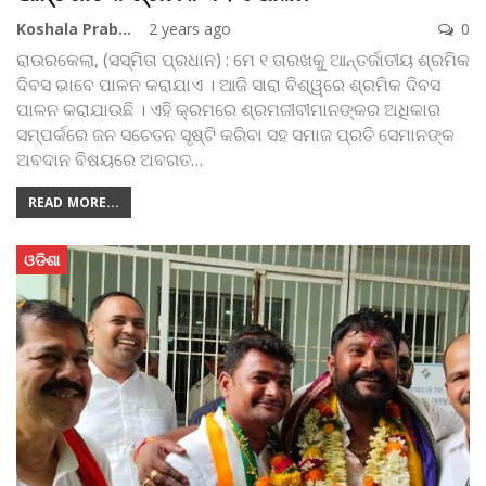
Koshala Prabaha
2 years ago
0
ରାଉରକେଲା, (ସସ୍ମିତା ପ୍ରଧାନ) : ମେ ୧ ତାରଖକୁ ଆନ୍ତର୍ଜାତୀୟ ଶ୍ରମିକ
ଦିବସ ଭାବେ ପାଳନ କରାଯାଏ । ଆଜି ସାରା ବିଶ୍ୱରେ ଶ୍ରମିକ ଦିବସ
ପାଳନ କରାଯାଉଛି । ଏହି କ୍ରମରେ ଶ୍ରମଜୀବୀମାନଙ୍କର ଅଧିକାର
ସମ୍ପର୍କରେ ଜନ ସଚେତନ ସୃଷ୍ଟି କରିବା ସହ ସମାଜ ପ୍ରତି ସେମାନଙ୍କ
ଅବଦାନ ବିଷୟରେ ଅବଗତ
…
READ MORE...
ଓଡିଶା