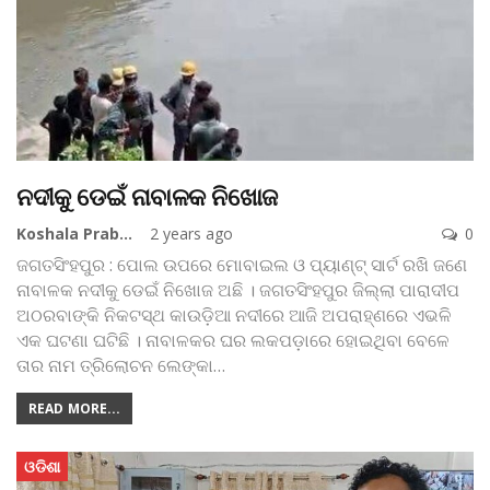
ନଦୀକୁ ଡେଇଁ ନାବାଳକ ନିଖୋଜ
Koshala Prabaha
2 years ago
0
ଜଗତସିଂହପୁର : ପୋଲ ଉପରେ ମୋବାଇଲ ଓ ପ୍ୟାଣ୍ଟ୍ ସାର୍ଟ ରଖି ଜଣେ
ନାବାଳକ ନଦୀକୁ ଡେଇଁ ନିଖୋଜ ଅଛି । ଜଗତସିଂହପୁର ଜିଲ୍ଲା ପାରାଦୀପ
ଅଠରବାଙ୍କି ନିକଟସ୍ଥ କାଉଡ଼ିଆ ନଦୀରେ ଆଜି ଅପରାହ୍ଣରେ ଏଭଳି
ଏକ ଘଟଣା ଘଟିଛି । ନାବାଳକର ଘର ଲକପଡ଼ାରେ ହୋଇଥିବା ବେଳେ
ତାର ନାମ ତ୍ରିଲୋଚନ ଲେଙ୍କା
…
READ MORE...
ଓଡିଶା