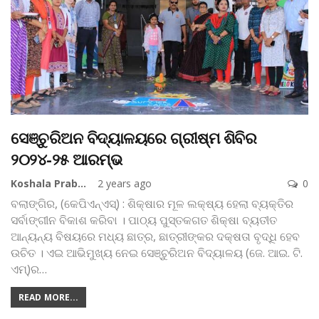
ସେଞ୍ଚୁରିଅନ ବିଦ୍ୟାଳୟରେ ଗ୍ରୀଷ୍ମ ଶିବିର
୨୦୨୪-୨୫ ଆରମ୍ଭ
Koshala Prabaha
2 years ago
0
ବଲାଙ୍ଗିର, (କେପିଏନ୍‌ଏସ୍‌) : ଶିକ୍ଷାର ମୂଳ ଲକ୍ଷ୍ୟ ହେଲା ବ୍ୟକ୍ତିର
ସର୍ବାଙ୍ଗୀନ ବିକାଶ କରିବା । ପାଠ୍ୟ ପୁସ୍ତକଗତ ଶିକ୍ଷା ବ୍ୟତୀତ
ଆନ୍ୟନ୍ୟ ବିଷୟରେ ମଧ୍ୟ ଛାତ୍ର, ଛାତ୍ରୀଙ୍କର ଦକ୍ଷତା ବୃଦ୍ଧି ହେବ
ଉଚିତ । ଏଇ ଆଭିମୁଖ୍ୟ ନେଇ ସେଞ୍ଚୁରିଅନ ବିଦ୍ୟାଳୟ (ଜେ. ଆଇ. ଟି.
ଏମ୍‌)ର
…
READ MORE...