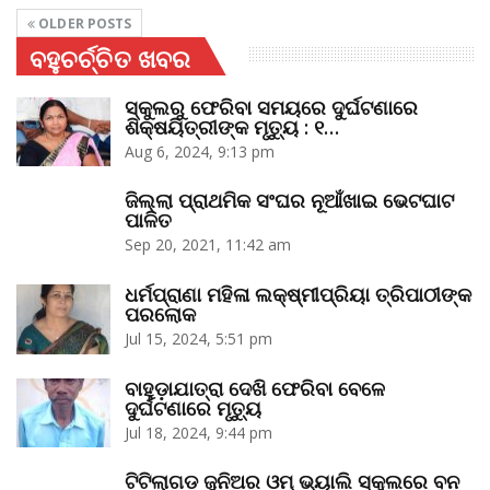
OLDER POSTS
ବହୁଚର୍ଚ୍ଚିତ ଖବର
ସ୍କୁଲରୁ ଫେରିବା ସମୟରେ ଦୁର୍ଘଟଣାରେ
ଶିକ୍ଷୟିତ୍ରୀଙ୍କ ମୃତ୍ୟୁ : ୧…
Aug 6, 2024, 9:13 pm
ଜିଲ୍ଲା ପ୍ରାଥମିକ ସଂଘର ନୂଆଁଖାଇ ଭେଟଘାଟ
ପାଳିତ
Sep 20, 2021, 11:42 am
ଧର୍ମପ୍ରାଣା ମହିଳା ଲକ୍ଷ୍ମୀପ୍ରିୟା ତ୍ରିପାଠୀଙ୍କ
ପରଲୋକ
Jul 15, 2024, 5:51 pm
ବାହୁଡ଼ାଯାତ୍ରା ଦେଖି ଫେରିବା ବେଳେ
ଦୁର୍ଘଟଣାରେ ମୃତ୍ୟୁ
Jul 18, 2024, 9:44 pm
ଟିଟିଲାଗଡ଼ ଜୁନିଅର ଓମ୍‌ ଭ୍ୟାଲି ସ୍କୁଲରେ ବନ