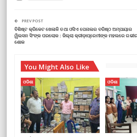
PREV POST
ବିଶିଷ୍ଟ କ୍ରିକେଟ ଖେଳାଳି ତଥା ଓସିଏ ପେନାଲର ବରିଷ୍ଠ ଅମ୍ପାୟାର
ୱିଲସନ ସିଂଙ୍କ ପରଲୋକ : ଜିଲ୍ଲା କ୍ରୀଡ଼ାପ୍ରେମୀଙ୍କ ମହଲରେ ଗଭୀ
ଶୋକ
You Might Also Like
ଓଡିଶା
ଓଡିଶା