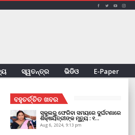
ତ୍ୟ
ସ୍ୱତନ୍ତ୍ର
ଭିଡିଓ
E-Paper
ବହୁଚର୍ଚ୍ଚିତ ଖବର
ସ୍କୁଲରୁ ଫେରିବା ସମୟରେ ଦୁର୍ଘଟଣାରେ
ଶିକ୍ଷୟିତ୍ରୀଙ୍କ ମୃତ୍ୟୁ : ୧…
Aug 6, 2024, 9:13 pm