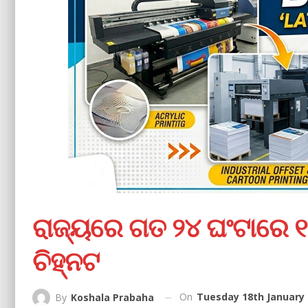
ରାଜ୍ୟରେ ଗତ ୨୪ ଘଂଟାରେ ୧
ଚିହ୍ନଟ
On
Tuesday 18th January 
By
Koshala Prabaha