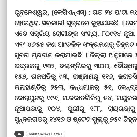
ଭୁବନେଶ୍ୱର, (କେପିଏନ୍‌ଏସ୍‌) : ଗତ ୨୪ ଘଂଟା 
ହୋଇଥିବା ସରକାରୀ ସୂତ୍ରରେ କୁହାଯାଇଛି । ସେମ
ଏବେ ସକ୍ରିୟ ରୋଗୀଙ୍କ ସଂଖ୍ୟା ୮୦୯୧୪ ନୂଆ ଆ
ଏବଂ ୪୬୫୫ ଜଣ ଆଂଚଳିକ ସଂକ୍ରମଣରୁ ଚିହ୍ନଟ ହୋ
ସୂଚନା ପ୍ରଦାନ କରାଯାଇଛି । ଜିଲ୍ଲା ଅନୁସାର
ଭଦ୍ରକରୁ ୧୩୨, ବଲାଙ୍ଗିରରୁ ୩୦୦, ବୌଦ୍ଧର
୧୫୭, ଗଜପତିରୁ ୯୩, ଗଞ୍ଜାମରୁ ୧୧୬, ଜଗତସିଂ
କଳାହାଣ୍ଡିରୁ ୨୫୩, କନ୍ଧମାଳରୁ ୫୧, କେନ୍ଦ୍
କୋରାପୁଟରୁ ୧୯୬, ମାଳକାନଗିରିରୁ ୫୪, ମୟୁର
ନୂଆପଡାରୁ ୧୦୪, ପୁରୀରୁ ୧୮୮, ରାୟଗଡାରୁ
ସୁନ୍ଦରଗଡରୁ ୧୪୧୬ ଓ ଷ୍ଟେଟ ପୁଲ୍‌ରୁ ୭୫୯ ଚିହ୍
bhubaneswar news