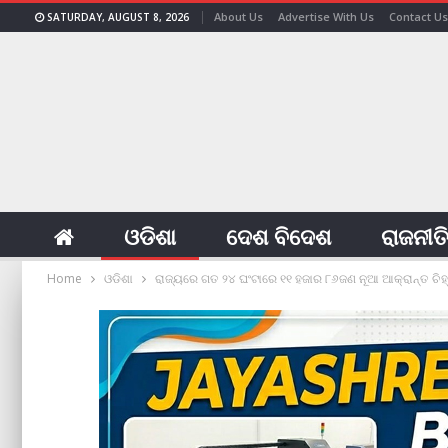
About Us
Advertise With Us
Contact Us
SATURDAY, AUGUST 8, 2026
ଓଡିଶା
ଦେଶ ବିଦେଶ
ରାଜନୀତ
Home
ଓଡିଶା
ରାଜ୍ୟରେ ଗତ ୨୪ ଘଂଟାରେ ୧୧ ହଜାର ୮୬ଜଣ ନୂଆ ଆକ୍ରାନ୍ତ ଚିହ