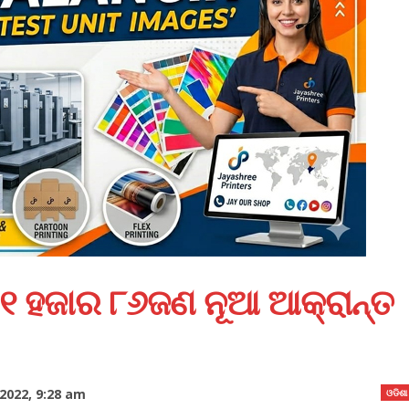
୧ ହଜାର ୮୬ଜଣ ନୂଆ ଆକ୍ରାନ୍ତ
2022, 9:28 am
ଓଡିଶା