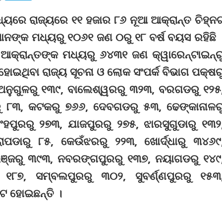
ମଧ୍ୟରେ ରାଜ୍ୟରେ ୧୧ ହଜାର ୮୬ ନୂଆ ଆକ୍ରାନ୍ତ ଚିହ୍ନ
ାନଙ୍କ ମଧ୍ୟରୁ ୧୦୬୧ ଜଣ ୦ରୁ ୧୮ ବର୍ଷ ବୟସ ରହିଛି 
କ୍ରାନ୍ତଙ୍କ ମଧ୍ୟରୁ ୬୪୩୧ ଜଣ କ୍ୱାରେନ୍‌ଟାଇନ୍‌ର
ଇଥିବା ରାଜ୍ୟ ସୂଚନା ଓ ଲୋକ ସଂପର୍କ ବିଭାଗ ପକ୍ଷର
େ ଅନୁଗୁଳରୁ ୧୩୯, ବାଲେଶ୍ୱରରୁ ୩୨୩, ବରଗଡରୁ ୧୨୫
ୁ ୮୩, କଟକରୁ ୭୬୬, ଦେବଗଡରୁ ୫୩, ଢେଙ୍କାନାଳର
ହପୁରରୁ ୨୭୩, ଯାଜପୁରରୁ ୨୭୫, ଝାରସୁଗୁଡାରୁ ୧୩୨
ରାପଡାରୁ ୮୫, କେଉଁଝରରୁ ୨୨୩, ଖୋର୍ଦ୍ଧାରୁ ୩୪୬୯
ଭଞ୍ଜରୁ ୩୯୩, ନବରଙ୍ଗପୁରରୁ ୧୩୭, ନୟାଗଡରୁ ୧୪୯
 ୧୮୭, ସମ୍ବଲପୁରରୁ ୩୦୨, ସୁବର୍ଣ୍ଣପୁରରୁ ୧୫୩
ନଟ ହୋଇଛନ୍ତି ।