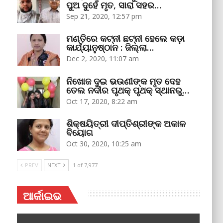
ପୁଅ ଦୁହେଁ ମୃତ, ସାରା ସହର…
Sep 21, 2020, 12:57 pm
ମଣ୍ତିରେ କଟ୍‌ନୀ ଛଟ୍‌ନୀ ହେଲେ କଡ଼ା
କାର୍ଯ୍ୟାନୁଷ୍ଠାନ : ଜିଲ୍ଲା…
Dec 2, 2020, 11:07 am
ନିଖୋଜ ଦୁଇ ଭଉଣୀଙ୍କ ମୃତ ଦେହ
ତେଲ ନଦୀର ପୃଥକ୍‌ ପୃଥକ୍‌ ସ୍ଥାନରୁ…
Oct 17, 2020, 8:22 am
ଶିକ୍ଷୟିତ୍ରୀ ଦୀପ୍ତିଶ୍ରୀଙ୍କ ଅକାଳ
ବିୟୋଗ
Oct 30, 2020, 10:25 am
PREV
NEXT
1 of 7,977
ଆର୍କାଇଭ