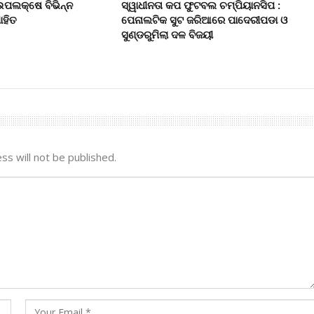
 ଉପଲକ୍ଷେ ବିଭିନ୍ନ
ସ୍ୱାଧୀନତା କପ ଫୁଟବଲ ଚମ୍ପିୟାନସିପ :
ାହିତ
ପେନାଲଟିକ ସୁଟ ଜରିଆରେ ପାଦେରୀପଡା ଓ
ସୁଣ୍ଡରୁମିଲା ଦଳ ବିଜୟୀ
ss will not be published.