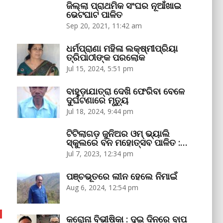
ଜିଲ୍ଲା ପ୍ରାଥମିକ ସଂଘର ନୂଆଁଖାଇ
ଭେଟଘାଟ ପାଳିତ
Sep 20, 2021, 11:42 am
ଧର୍ମପ୍ରାଣା ମହିଳା ଲକ୍ଷ୍ମୀପ୍ରିୟା
ତ୍ରିପାଠୀଙ୍କ ପରଲୋକ
Jul 15, 2024, 5:51 pm
ବାହୁଡ଼ାଯାତ୍ରା ଦେଖି ଫେରିବା ବେଳେ
ଦୁର୍ଘଟଣାରେ ମୃତ୍ୟୁ
Jul 18, 2024, 9:44 pm
ଟିଟିଲାଗଡ଼ ଜୁନିଅର ଓମ୍‌ ଭ୍ୟାଲି
ସ୍କୁଲରେ ବନ ମହୋତ୍ସବ ପାଳିତ :…
Jul 7, 2023, 12:34 pm
ପଞ୍ଚଭୂତରେ ଲୀନ ହେଲେ ନିମାଇଁ
Aug 6, 2024, 12:54 pm
କରୋନା ବିଭୀଷିକା : ଦୁଇ ଦିନରେ ବାପ