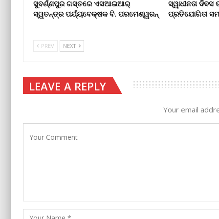
ସୁବର୍ଣ୍ଣପୁର ଗସ୍ତରେ ଏସଆଇଆର୍
ସ୍ୱାଧୀନତା ଦିବସ
ସ୍ୱତନ୍ତ୍ର ପର୍ଯ୍ୟବେକ୍ଷକ ବି. ପରମେଶ୍ୱରନ୍
ପ୍ରତିଯୋଗିତା ସମ
PREV
NEXT
LEAVE A REPLY
Your email addre