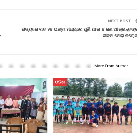
NEXT POST
ରାଜ୍ୟରେ ଗତ ୨୪ ଘଣ୍ଟା ମଧ୍ୟରେ ପୁଣି ଆଉ ୪ ଜଣ ଆକ୍ରାନ୍ତଙ୍
ର
ଜୀବନ ନେଲା କରୋନ
More From Author
ଓଡିଶା