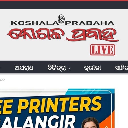
ି
ଅପରାଧ
ବିଚିତ୍ରା
କ୍ରୀଡା
ସାହି
୍ନଟ