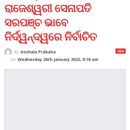
ରାଜେଶ୍ୱରୀ ସେନାପତି
ସରପଞ୍ଚ ଭାବେ
ନିର୍ଦ୍ୱନ୍ଦ୍ୱରେ ନିର୍ବାଚିତ
ଓଡିଶା
By
Koshala Prabaha
On
Wednesday 26th January 2022, 9:18 am