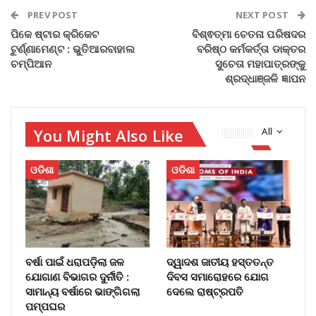
PREV POST
NEXT POST
ପିକେ ଷ୍ଟାର କ୍ରିକେଟ
ବିଶ୍ଵତ୍ମା ଚେତନା ପରିଷଦର
ଟୁର୍ଣ୍ଣାମେଣ୍ଟ : ଭୁତିଆରବାହାଲ
ବରିଷ୍ଠ କର୍ମକର୍ତ୍ତା ଡାକ୍ତର
ଚମ୍ପିଆନ
ସୁଚେତା ମହାପାତ୍ରଙ୍କୁ
ଶ୍ରଦ୍ଧାଞ୍ଜଳି ଜ୍ଞାପନ
You Might Also Like
All
ଓଡିଶା
ଓଡିଶା
ବର୍ଷା ପାଇଁ ଧରାପଡ଼ିଲା ଜଳ
ଦ୍ୱାଦଶ ଜାତୀୟ ହସ୍ତତନ୍ତ
ଯୋଗାଣ ବିଭାଗର ଦୁର୍ନୀତି :
ଦିବସ ସମାରୋହରେ ଯୋଗ
ସାମାନ୍ୟ ବର୍ଷାରେ ଭାଙ୍ଗିଗଲା
ଦେଲେ ରାଷ୍ଟ୍ରପତି
ପମ୍ପଘର