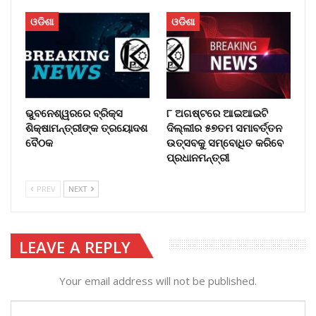
ଓଡିଶା
ଓଡିଶା
ଭୁବନେଶ୍ୱରରେ ବ୍ରିକ୍ସ
୮ ଅଗଷ୍ଟରେ ଆଇଆଇଟି
ଶିକ୍ଷାମନ୍ତ୍ରୀଙ୍କ ତ୍ରୟୋଦଶ
ଦିଲ୍ଲୀର ୫୭ତମ ସମାବର୍ତ୍ତନ
ବୈଠକ
ଉତ୍ସବକୁ ସମ୍ବୋଧିତ କରିବେ
ପ୍ରଧାନମନ୍ତ୍ରୀ
PREV
NEXT
LEAVE A REPLY
Your email address will not be published.