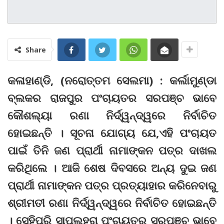
Share
କଳାହାଣ୍ଡି, (ନରୋତ୍ତମ ସେଲମା) : କର୍ଲାମୁଣ୍ଡା
ବ୍ଲକର ରାଜପୁର ପଂଚାୟତର ସରପଞ୍ଚ ଭାବେ
କୌଶଲ୍ୟା ରଣା ନିର୍ଦ୍ୱନ୍ଦ୍ୱରେ ନିର୍ବାଚିତ
ହୋଇଛନ୍ତି । ସୂଚନା ଯୋଗ୍ୟ ଯେ,ଏହି ପଂଚାୟତ
ପାଇଁ ତିନି ଜଣ ପ୍ରାର୍ଥୀ ନାମାଙ୍କନ ପତ୍ର ଦାଖଲ
କରିଥିଲେ । ଆଜି ଶେଷ ଦିବସରେ ଅନ୍ୟ ଦୁଇ ଜଣ
ପ୍ରାର୍ଥୀ ନାମାଙ୍କନ ପତ୍ର ପ୍ରତ୍ୟାହାର କରିନେବାରୁ
ଶ୍ରୀମତୀ ରଣା ନିର୍ଦ୍ୱନ୍ଦ୍ୱରେ ନିର୍ବାଚିତ ହୋଇଛନ୍ତି
। ସେହିପରି ସାପଲହରା ପଂଚାୟତର ସରପଞ୍ଚ ଭାବେ