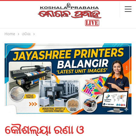
Home
ଓଡିଶା
କୌଶଲ୍ୟା ରଣା ଓ