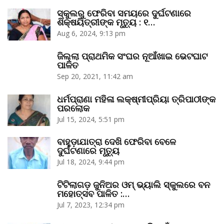
ସ୍କୁଲରୁ ଫେରିବା ସମୟରେ ଦୁର୍ଘଟଣାରେ
ଶିକ୍ଷୟିତ୍ରୀଙ୍କ ମୃତ୍ୟୁ : ୧…
Aug 6, 2024, 9:13 pm
ଜିଲ୍ଲା ପ୍ରାଥମିକ ସଂଘର ନୂଆଁଖାଇ ଭେଟଘାଟ
ପାଳିତ
Sep 20, 2021, 11:42 am
ଧର୍ମପ୍ରାଣା ମହିଳା ଲକ୍ଷ୍ମୀପ୍ରିୟା ତ୍ରିପାଠୀଙ୍କ
ପରଲୋକ
Jul 15, 2024, 5:51 pm
ବାହୁଡ଼ାଯାତ୍ରା ଦେଖି ଫେରିବା ବେଳେ
ଦୁର୍ଘଟଣାରେ ମୃତ୍ୟୁ
Jul 18, 2024, 9:44 pm
ଟିଟିଲାଗଡ଼ ଜୁନିଅର ଓମ୍‌ ଭ୍ୟାଲି ସ୍କୁଲରେ ବନ
ମହୋତ୍ସବ ପାଳିତ :…
Jul 7, 2023, 12:34 pm