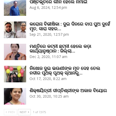
ପଞ୍ଚଭୂତରେ ଲୀନ ହେଲେ ନିମାଇଁ
Aug 6, 2024, 12:54 pm
କରୋନା ବିଭୀଷିକା : ଦୁଇ ଦିନରେ ବାପ ପୁଅ ଦୁହେଁ
ମୃତ, ସାରା ସହର…
Sep 21, 2020, 12:57 pm
ମଣ୍ତିରେ କଟ୍‌ନୀ ଛଟ୍‌ନୀ ହେଲେ କଡ଼ା
କାର୍ଯ୍ୟାନୁଷ୍ଠାନ : ଜିଲ୍ଲା…
Dec 2, 2020, 11:07 am
ନିଖୋଜ ଦୁଇ ଭଉଣୀଙ୍କ ମୃତ ଦେହ ତେଲ
ନଦୀର ପୃଥକ୍‌ ପୃଥକ୍‌ ସ୍ଥାନରୁ…
Oct 17, 2020, 8:22 am
ଶିକ୍ଷୟିତ୍ରୀ ଦୀପ୍ତିଶ୍ରୀଙ୍କ ଅକାଳ ବିୟୋଗ
Oct 30, 2020, 10:25 am
PREV
NEXT
1 of 7,975