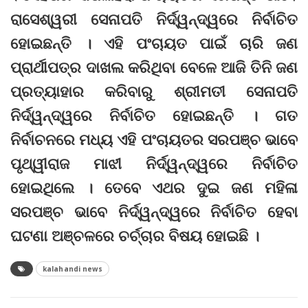
ରାସେଶ୍ୱରୀ ସେନାପତି ନିର୍ଦ୍ୱନ୍ଦ୍ୱରେ ନିର୍ବାଚିତ
ହୋଇଛନ୍ତି । ଏହି ପଂଚାୟତ ପାଇଁ ଚାରି ଜଣ
ପ୍ରାର୍ଥୀପତ୍ର ଦାଖଲ କରିଥିବା ବେଳେ ଆଜି ତିନି ଜଣ
ପ୍ରତ୍ୟାହାର କରିବାରୁ ଶ୍ରୀମତୀ ସେନାପତି
ନିର୍ଦ୍ୱନ୍ଦ୍ୱରେ ନିର୍ବାଚିତ ହୋଇଛନ୍ତି । ଗତ
ନିର୍ବାଚନରେ ମଧ୍ୟ ଏହି ପଂଚାୟତର ସରପଞ୍ଚ ଭାବେ
ପୃଥ୍ୱୀରାଜ ମାଝୀ ନିର୍ଦ୍ୱନ୍ଦ୍ୱରେ ନିର୍ବାଚିତ
ହୋଇଥିଲେ । ତେବେ ଏଥର ଦୁଇ ଜଣ ମହିଳା
ସରପଞ୍ଚ ଭାବେ ନିର୍ଦ୍ୱନ୍ଦ୍ୱରେ ନିର୍ବାଚିତ ହେବା
ଘଟଣା ଅଞ୍ଚଳରେ ଚର୍ଚ୍ଚାର ବିଷୟ ହୋଇଛି ।
kalahandi news