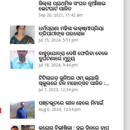
ଜିଲ୍ଲା ପ୍ରାଥମିକ ସଂଘର ନୂଆଁଖାଇ
ଭେଟଘାଟ ପାଳିତ
Sep 20, 2021, 11:42 am
ଧର୍ମପ୍ରାଣା ମହିଳା ଲକ୍ଷ୍ମୀପ୍ରିୟା
ତ୍ରିପାଠୀଙ୍କ ପରଲୋକ
Jul 15, 2024, 5:51 pm
ବାହୁଡ଼ାଯାତ୍ରା ଦେଖି ଫେରିବା ବେଳେ
ଦୁର୍ଘଟଣାରେ ମୃତ୍ୟୁ
Jul 18, 2024, 9:44 pm
ଟିଟିଲାଗଡ଼ ଜୁନିଅର ଓମ୍‌ ଭ୍ୟାଲି
ସ୍କୁଲରେ ବନ ମହୋତ୍ସବ ପାଳିତ :…
Jul 7, 2023, 12:34 pm
ପଞ୍ଚଭୂତରେ ଲୀନ ହେଲେ ନିମାଇଁ
Aug 6, 2024, 12:54 pm
କରୋନା ବିଭୀଷିକା : ଦୁଇ ଦିନରେ ବାପ