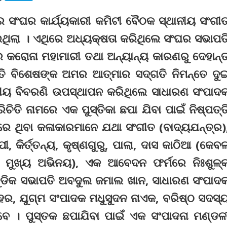
ାର ସଂଘର କାର୍ଯ୍ୟକାରୀ କମିଟୀ ବୈଠକ ସ୍ଥାନୀୟ ସଂଗୀ
ଥିଲା । ଏଥିରେ ଅଧ୍ୟକ୍ଷତା କରିଥିଲେ ସଂଘର ସଭାପତ
 କରୋନା ମହାମାରୀ ତଥା ଅନ୍ୟାନ୍ୟ କାରଣରୁ ଦେହାନ୍
ତି ବିଶେଷଙ୍କ ଅମର ଆତ୍ମାର ସଦ୍‌ଗତି ନିମନ୍ତେ ଦୁ
ାଦକୀୟ ବିବରଣି ଉପସ୍ଥାପନ କରିଥିଲେ ସାଧାରଣ ସଂପାଦ
ତି ନାମରେ ଏକ ପୁସ୍ତିକା ଛପା ଯିବା ପାଇଁ ନିଷ୍ପତ୍ତ
ରେ ଥିବା କଳାକାରମାନେ ଯଥା ସଂଗୀତ (ବାଦ୍ୟଯନ୍ତ୍ର)
ୀ, କିର୍ତ୍ତନ୍ୟ, କୃଷ୍ଣଗୁରୁ, ପାଲା, ଦାସ କାଠିଆ (କେବ
 ମୁଖ୍ୟ ଅଭିନୟ), ଏକ ଆବେଦନ ଫର୍ମରେ ନିଃଶୁଳ୍
ଡିକ ସଭାପତି ଅବଦୁଲ ଜମାଲ ଖାନ, ସାଧାରଣ ସଂପାଦ
ର, ଯୁଗ୍ମ ସଂପାଦକ ମଧୁସୁଦନ ନାଏକ, ବରିଷ୍ଠ ସଦସ୍
େ । ପୁସ୍ତକ ଛପାଯିବା ପାଇଁ ଏକ ସଂପାଦନା ମଣ୍ଡଳ