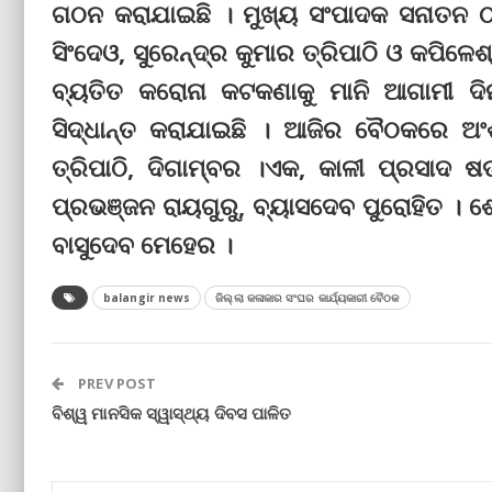
ଗଠନ କରାଯାଇଛି । ମୁଖ୍ୟ ସଂପାଦକ ସନାତନ ଠା
ସିଂଦେଓ, ସୁରେନ୍ଦ୍ର କୁମାର ତ୍ରିପାଠି ଓ କପିଳେ
ବ୍ୟତିତ କରୋନା କଟକଣାକୁ ମାନି ଆଗାମୀ ଦିନର
ସିଦ୍ଧାନ୍ତ କରାଯାଇଛି । ଆଜିର ବୈଠକରେ ଅଂଶଗ
ତ୍ରିପାଠି, ଦିଗାମ୍ବର ।ଏକ, କାଳୀ ପ୍ରସାଦ
ପ୍ରଭଞ୍ଜନ ରାୟଗୁରୁ, ବ୍ୟାସଦେବ ପୁରୋହିତ ।
ବାସୁଦେବ ମେହେର ।
balangir news
ଜିଲ୍ଲା କଳାକାର ସଂଘର କାର୍ଯ୍ୟକାରୀ ବୈଠକ
PREV POST
ବିଶ୍ୱ ମାନସିକ ସ୍ୱାସ୍ଥ୍ୟ ଦିବସ ପାଳିତ