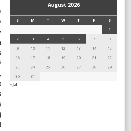
August 2026
ତ
S
M
T
W
T
F
S
ି
1
ତ
2
3
4
5
6
7
8
ଇ
9
10
11
12
13
14
15
କ
16
17
18
19
20
21
22
ି
23
24
25
26
27
28
29
,
30
31
ଳ
« Jul
କ
କ
ୟ
ୀ