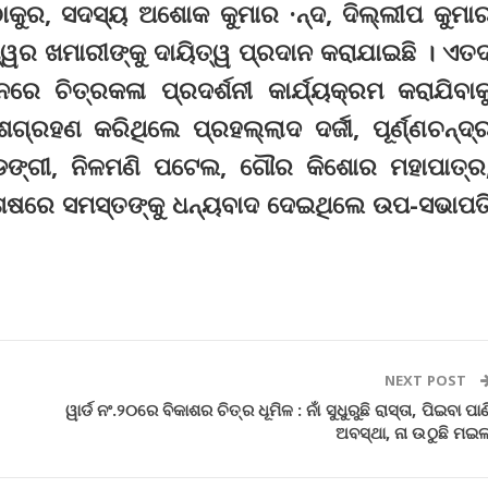
କୁର, ସଦସ୍ୟ ଅଶୋକ କୁମାର ·ନ୍ଦ, ଦିଲ୍ଲୀପ କୁମା
ଶ୍ୱର ଖମାରୀଙ୍କୁ ଦାୟିତ୍ୱ ପ୍ରଦାନ କରାଯାଇଛି । ଏତଦ୍
େ ଚିତ୍ରକଳା ପ୍ରଦର୍ଶନୀ କାର୍ଯ୍ୟକ୍ରମ କରାଯିବାକ
୍ରହଣ କରିଥିଲେ ପ୍ରହଲ୍ଲାଦ ଦର୍ଜୀ, ପୂର୍ଣ୍ଣଚନ୍ଦ୍
 ଷଡଙ୍ଗୀ, ନିଳମଣି ପଟେଲ, ଗୌର କିଶୋର ମହାପାତ୍ର
 ଶେଷରେ ସମସ୍ତଙ୍କୁ ଧନ୍ୟବାଦ ଦେଇଥିଲେ ଉପ-ସଭାପତ
NEXT POST
ୱାର୍ଡ ନଂ.୨୦ରେ ବିକାଶର ଚିତ୍ର ଧୂମିଳ : ନାଁ ସୁଧୁରୁଛି ରାସ୍ତା, ପିଇବା ପାଣ
ଅବସ୍ଥା, ନା ଉଠୁଛି ମଇଳ