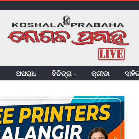
ି
ଅପରାଧ
ବିଚିତ୍ରା
କ୍ରୀଡା
ସାହି