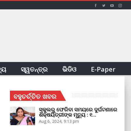
ତ୍ୟ
ସ୍ୱତନ୍ତ୍ର
ଭିଡିଓ
E-Paper
ବହୁଚର୍ଚ୍ଚିତ ଖବର
ସ୍କୁଲରୁ ଫେରିବା ସମୟରେ ଦୁର୍ଘଟଣାରେ
ଶିକ୍ଷୟିତ୍ରୀଙ୍କ ମୃତ୍ୟୁ : ୧…
Aug 6, 2024, 9:13 pm