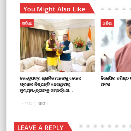
You Might Also Like
ଓଡିଶା
ଓଡିଶା
କେନ୍ଦୁପତ୍ର ଶ୍ରମିକମାନଙ୍କୁ ବୋନସ
ବିଜେପିର ବରିଷ୍ଠ କ
ପ୍ରଦାନ ନିଷ୍ପତ୍ତି ଦେଇଥିବାରୁ
ଅଟକ
ମୁଖ୍ୟମନ୍ତ୍ରୀଙ୍କୁ ସମ୍ବର୍ଦ୍ଧନା…
PREV
NEXT
LEAVE A REPLY