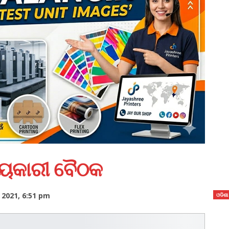
ଯ୍ୟକାରୀ ବୈଠକ
2021, 6:51 pm
ଓଡିଶା