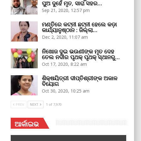
ପୁଅ ଦୁହେଁ ମୃତ, ସାରା ସହର…
Sep 21, 2020, 12:57 pm
ମଣ୍ତିରେ କଟ୍‌ନୀ ଛଟ୍‌ନୀ ହେଲେ କଡ଼ା
କାର୍ଯ୍ୟାନୁଷ୍ଠାନ : ଜିଲ୍ଲା…
Dec 2, 2020, 11:07 am
ନିଖୋଜ ଦୁଇ ଭଉଣୀଙ୍କ ମୃତ ଦେହ
ତେଲ ନଦୀର ପୃଥକ୍‌ ପୃଥକ୍‌ ସ୍ଥାନରୁ…
Oct 17, 2020, 8:22 am
ଶିକ୍ଷୟିତ୍ରୀ ଦୀପ୍ତିଶ୍ରୀଙ୍କ ଅକାଳ
ବିୟୋଗ
Oct 30, 2020, 10:25 am
PREV
NEXT
1 of 7,970
ଆର୍କାଇଭ