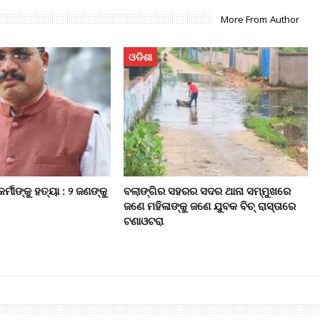
More From Author
ଓଡିଶା
ର୍ମୀଙ୍କୁ ହତ୍ୟା : ୨ ଜଣଙ୍କୁ
ବଲାଙ୍ଗିର ସହରର ସଦର ଥାନା ସମ୍ମୁଖରେ
ଜଣେ ମହିଳାଙ୍କୁ ଜଣେ ଯୁବକ ବିଚ୍‌ ରାସ୍ତାରେ
ଟଣାଓଟରା