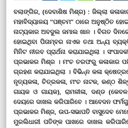
ବଲାଙ୍ଗିର, (ଦେବାଶିଷ ମିଶ୍ର) : ଜିଲ୍ଲା କଳାକ
ମହାବିଦ୍ୟାଳୟ “ପଞ୍ଚମ” ଠାରେ ଅନୁଷ୍ଠିତ ହୋଇ
ନାଟ୍ୟକାର ଅବଦୁଲ ଜମାଲ ଖାନ । ବିଗତ ଦିନରେ
ହୋଇଥିବା ପିତାମ୍ବର ନାଏକ ତଥା ଅନ୍ୟ ବ୍ୟକ୍
ମିନିଟ ନୀରବ ପ୍ରାର୍ଥନା କରାଯାଇଥିଲା । ସଂପ
ପ୍ରଭାକର ମିଶ୍ର । ମଂଚ ତରଫରୁ କଳାକାର ପରିଚି
ଗ୍ରହଣ କରାଯାଇଥିଲା । ବିଭିନ୍ନ କଳା କ୍ଷେତ୍ର
ନୃତ୍ୟକଳା, ଚିତ୍ରକଳା, ମଂଚ ନାଟକ, କଣ୍ଠ ଶିଳ୍ପ
ଗାୟକ ଓ ଗାୟକ), ରାମଳୀଳା, ଦଣ୍ଡ (କେବଳ
ଦେୟରେ ଦାଖଲ କରିପାରିବେ । ଆବେଦନ ଫର୍ମଗୁ
ପ୍ରଭାକର ମିଶ୍ର, ଉପ-ସଭାପତି ବାସୁଦେବ ମେହେ
ମୁରଲିଧାରୀ ପତିଙ୍କ ପାଖରେ ଦାଖଲ କରିପାରିବ