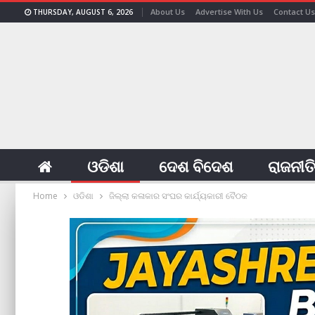
About Us
Advertise With Us
Contact Us
THURSDAY, AUGUST 6, 2026
ଓଡିଶା
ଦେଶ ବିଦେଶ
ରାଜନୀତ
Home
ଓଡିଶା
ଜିଲ୍ଲା କଳାକାର ସଂଘର କାର୍ଯ୍ୟକାରୀ ବୈଠକ