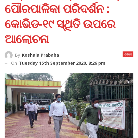
ପୌରପାଳିକା ପରିଦର୍ଶନ :
କୋଭିଡ-୧୯ ସ୍ଥିତି ଉପରେ
ଆଲୋଚନା
ଓଡିଶା
By
Koshala Prabaha
On
Tuesday 15th September 2020, 8:26 pm