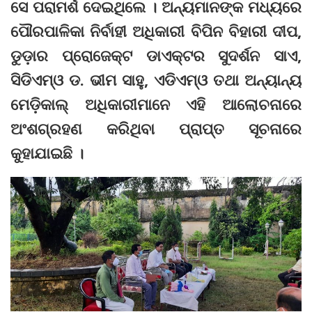
ସେ ପରାମର୍ଶ ଦେଇଥିଲେ । ଅନ୍ୟମାନଙ୍କ ମଧ୍ୟରେ
ପୌରପାଳିକା ନିର୍ବାହୀ ଅଧିକାରୀ ବିପିନ ବିହାରୀ ଦୀପ,
ଡୁଡ଼ାର ପ୍ରୋଜେକ୍ଟ ଡାଏକ୍ଟର ସୁଦର୍ଶନ ସାଏ,
ସିଡିଏମ୍‌ଓ ଡ. ଭୀମ ସାହୁ, ଏଡିଏମ୍‌ଓ ତଥା ଅନ୍ୟାନ୍ୟ
ମେଡ଼ିକାଲ୍‌ ଅଧିକାରୀମାନେ ଏହି ଆଲୋଚନାରେ
ଅଂଶଗ୍ରହଣ କରିଥିବା ପ୍ରାପ୍ତ ସୂଚନାରେ
କୁହାଯାଇଛି ।