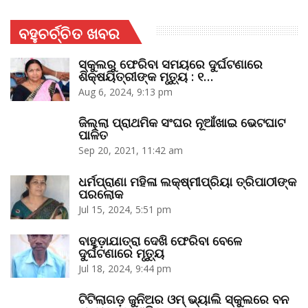
ବହୁଚର୍ଚ୍ଚିତ ଖବର
ସ୍କୁଲରୁ ଫେରିବା ସମୟରେ ଦୁର୍ଘଟଣାରେ
ଶିକ୍ଷୟିତ୍ରୀଙ୍କ ମୃତ୍ୟୁ : ୧…
Aug 6, 2024, 9:13 pm
ଜିଲ୍ଲା ପ୍ରାଥମିକ ସଂଘର ନୂଆଁଖାଇ ଭେଟଘାଟ
ପାଳିତ
Sep 20, 2021, 11:42 am
ଧର୍ମପ୍ରାଣା ମହିଳା ଲକ୍ଷ୍ମୀପ୍ରିୟା ତ୍ରିପାଠୀଙ୍କ
ପରଲୋକ
Jul 15, 2024, 5:51 pm
ବାହୁଡ଼ାଯାତ୍ରା ଦେଖି ଫେରିବା ବେଳେ
ଦୁର୍ଘଟଣାରେ ମୃତ୍ୟୁ
Jul 18, 2024, 9:44 pm
ଟିଟିଲାଗଡ଼ ଜୁନିଅର ଓମ୍‌ ଭ୍ୟାଲି ସ୍କୁଲରେ ବନ