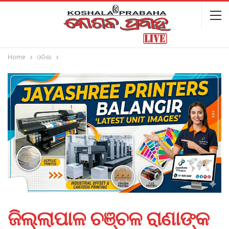
Home
ଓଡିଶା
ଜିଲ୍ଲାପାଳ ଚଞ୍ଚଳ ରାଣାଙ୍କ