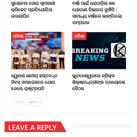
ସୁଲୋଚନା ଦୋରା ସ୍ମାରକୀ
ବର୍ଷା ପାଇଁ ଧରାପଡ଼ିଲା ଜଳ
କ୍ରିକେଟ ପ୍ରତିଯୋଗିତା
ଯୋଗାଣ ବିଭାଗର ଦୁର୍ନୀତି :
ଉଦଯାପିତ
ସାମାନ୍ୟ ବର୍ଷାରେ ଭାଙ୍ଗିଗଲା
ପମ୍ପଘର
ଓଡିଶା
ଓଡିଶା
ଦ୍ୱାଦଶ ଜାତୀୟ ହସ୍ତତନ୍ତ
ଭୁବନେଶ୍ୱରରେ ବ୍ରିକ୍ସ
ଦିବସ ସମାରୋହରେ ଯୋଗ
ଶିକ୍ଷାମନ୍ତ୍ରୀଙ୍କ ତ୍ରୟୋଦଶ
ଦେଲେ ରାଷ୍ଟ୍ରପତି
ବୈଠକ
PREV
NEXT
LEAVE A REPLY