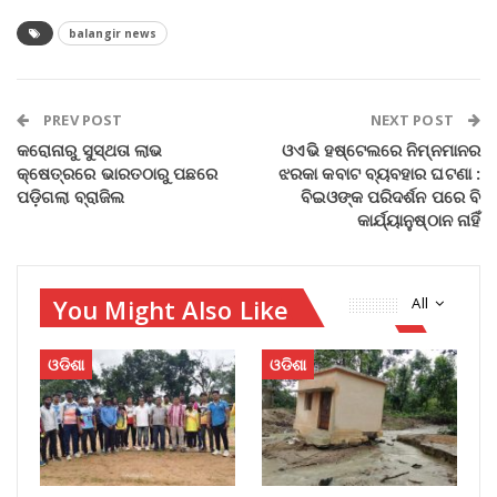
balangir news
PREV POST
NEXT POST
କରୋନାରୁ ସୁସ୍ଥତା ଲାଭ
ଓଏଭି ହଷ୍ଟେଲରେ ନିମ୍ନମାନର
କ୍ଷେତ୍ରରେ ଭାରତଠାରୁ ପଛରେ
ଝରକା କବାଟ ବ୍ୟବହାର ଘଟଣା :
ପଡ଼ିଗଲା ବ୍ରାଜିଲ
ବିଇଓଙ୍କ ପରିଦର୍ଶନ ପରେ ବି
କାର୍ଯ୍ୟାନୁଷ୍ଠାନ ନାହିଁ
You Might Also Like
All
ଓଡିଶା
ଓଡିଶା