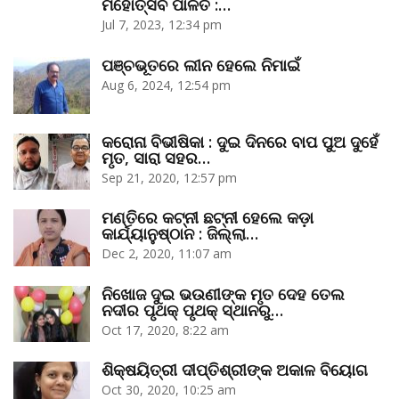
ମହୋତ୍ସବ ପାଳିତ :…
Jul 7, 2023, 12:34 pm
ପଞ୍ଚଭୂତରେ ଲୀନ ହେଲେ ନିମାଇଁ
Aug 6, 2024, 12:54 pm
କରୋନା ବିଭୀଷିକା : ଦୁଇ ଦିନରେ ବାପ ପୁଅ ଦୁହେଁ
ମୃତ, ସାରା ସହର…
Sep 21, 2020, 12:57 pm
ମଣ୍ତିରେ କଟ୍‌ନୀ ଛଟ୍‌ନୀ ହେଲେ କଡ଼ା
କାର୍ଯ୍ୟାନୁଷ୍ଠାନ : ଜିଲ୍ଲା…
Dec 2, 2020, 11:07 am
ନିଖୋଜ ଦୁଇ ଭଉଣୀଙ୍କ ମୃତ ଦେହ ତେଲ
ନଦୀର ପୃଥକ୍‌ ପୃଥକ୍‌ ସ୍ଥାନରୁ…
Oct 17, 2020, 8:22 am
ଶିକ୍ଷୟିତ୍ରୀ ଦୀପ୍ତିଶ୍ରୀଙ୍କ ଅକାଳ ବିୟୋଗ
Oct 30, 2020, 10:25 am