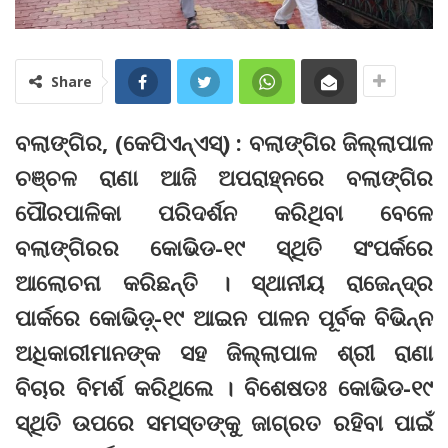
Share
ବଲାଙ୍ଗିର, (କେପିଏନ୍‌ଏସ୍‌) : ବଲାଙ୍ଗିର ଜିଲ୍ଲାପାଳ
ଚଞ୍ଚଳ ରାଣା ଆଜି ଅପରାହ୍ନରେ ବଲାଙ୍ଗିର
ପୌରପାଳିକା ପରିଦର୍ଶନ କରିଥିବା ବେଳେ
ବଲାଙ୍ଗିରର କୋଭିଡ-୧୯ ସ୍ଥିତି ସଂପର୍କରେ
ଆଲୋଚନା କରିଛନ୍ତି । ସ୍ଥାନୀୟ ରାଜେନ୍ଦ୍ର
ପାର୍କରେ କୋଭିଡ଼୍‌-୧୯ ଆଇନ ପାଳନ ପୂର୍ବକ ବିଭିନ୍ନ
ଅଧିକାରୀମାନଙ୍କ ସହ ଜିଲ୍ଲାପାଳ ଶ୍ରୀ ରାଣା
ବିଚାର ବିମର୍ଶ କରିଥିଲେ । ବିଶେଷତଃ କୋଭିଡ-୧୯
ସ୍ଥିତି ଉପରେ ସମସ୍ତଙ୍କୁ ଜାଗ୍ରତ ରହିବା ପାଇଁ