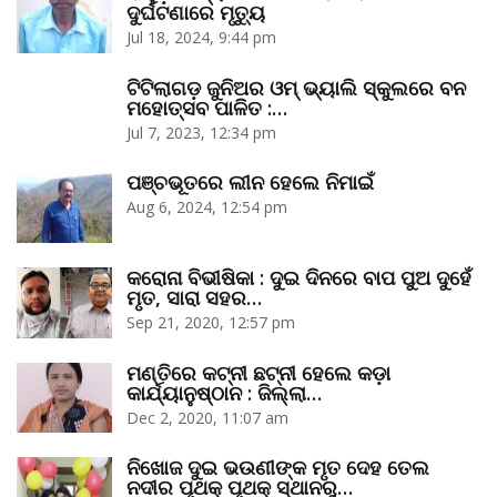
ଦୁର୍ଘଟଣାରେ ମୃତ୍ୟୁ
Jul 18, 2024, 9:44 pm
ଟିଟିଲାଗଡ଼ ଜୁନିଅର ଓମ୍‌ ଭ୍ୟାଲି ସ୍କୁଲରେ ବନ
ମହୋତ୍ସବ ପାଳିତ :…
Jul 7, 2023, 12:34 pm
ପଞ୍ଚଭୂତରେ ଲୀନ ହେଲେ ନିମାଇଁ
Aug 6, 2024, 12:54 pm
କରୋନା ବିଭୀଷିକା : ଦୁଇ ଦିନରେ ବାପ ପୁଅ ଦୁହେଁ
ମୃତ, ସାରା ସହର…
Sep 21, 2020, 12:57 pm
ମଣ୍ତିରେ କଟ୍‌ନୀ ଛଟ୍‌ନୀ ହେଲେ କଡ଼ା
କାର୍ଯ୍ୟାନୁଷ୍ଠାନ : ଜିଲ୍ଲା…
Dec 2, 2020, 11:07 am
ନିଖୋଜ ଦୁଇ ଭଉଣୀଙ୍କ ମୃତ ଦେହ ତେଲ
ନଦୀର ପୃଥକ୍‌ ପୃଥକ୍‌ ସ୍ଥାନରୁ…