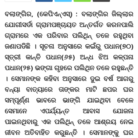
ବଲାଙ୍ଗିର, (କେପିଏନ୍‌ଏସ୍‌) : ବଲାଙ୍ଗିର ଜିଲ୍ଲାର
ଯୋଗୀସର୍ଡା ଗ୍ରାମପଞ୍ଚାୟତ ଅନ୍ତର୍ଗତ କରନପାଲି
ଗ୍ରାମରେ ଏକ ପରିବାର ପଲିଥିନ୍‌ ତଳେ ରହୁଥିବା
ଜଣାପଡିଛି । ସୂଚନା ଅନୁସାରେ କଇଁରୁ ପଧାନ(୭୦)
ସ୍ତ୍ରୀ କାନ୍ତି ପଧାନ(୬୫) ଅନ୍ଧ ଝିଅ କଳ୍ପନା
ପଧାନ(୨୫) ଭଙ୍ଗା ଗୃହରେ ପଲିଥିନ ତଳେ ରହୁଛନ୍ତି
। ସେମାନଙ୍କ କହିବା ଅନୁସାରେ ଦୁଇ ବର୍ଷ ଆଗରୁ
ବନ୍ୟା ବାତ୍ୟାରେ ତାଙ୍କର ମାଟି ଛପର ଘର
ସମ୍ପୂର୍ଣ୍ଣ ଭାବରେ ଭାଙ୍ଗି ଯାଇଥିବା ବେଳେ
ସେମାନେ ଏପର୍ଯ୍ୟନ୍ତ ଆବାସ ଯୋଜନା
ପାଇନଥିବାରୁ ଏକ ପଲିଥିନ୍‌ ତଳେ ଆଶ୍ରୟ ନେଇ
ଜୀବନ ଅତିବାହିତ କରୁଛନ୍ତି । ସେମାନଙ୍କୁ ଘର