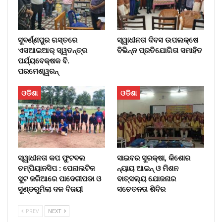
ସୁବର୍ଣ୍ଣପୁର ଗସ୍ତରେ
ସ୍ୱାଧୀନତା ଦିବସ ଉପଲକ୍ଷେ
ଏସଆଇଆର୍ ସ୍ୱତନ୍ତ୍ର
ବିଭିନ୍ନ ପ୍ରତିଯୋଗିତା ସମାହିତ
ପର୍ଯ୍ୟବେକ୍ଷକ ବି.
ପରମେଶ୍ୱରନ୍
ଓଡିଶା
ଓଡିଶା
ସ୍ୱାଧୀନତା କପ ଫୁଟବଲ
ସାଇବର ସୁରକ୍ଷା, କିଶୋର
ଚମ୍ପିୟାନସିପ : ପେନାଲଟିକ
ନ୍ୟାୟ ଆଇନ୍ ଓ ମିଶନ
ସୁଟ ଜରିଆରେ ପାଦେରୀପଡା ଓ
ବାତ୍ସଲ୍ୟ ଯୋଜନାର
ସୁଣ୍ଡରୁମିଲା ଦଳ ବିଜୟୀ
ସଚେତନତା ଶିବିର
PREV
NEXT