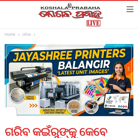
Home
ଓଡିଶା
ଗରିବ କଇଁରୁଙ୍କୁ କେବେ