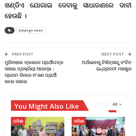
ଖଣ୍ଡିଏ ଯୋଗାଇ ଦେବାକୁ ସାଧାରଣରେ ଦାବୀ
ହେଉଛି ।
balangir news
PREV POST
NEXT POST
ମୁରିବାହାଲ ବ୍ଲକରେ ପ୍ରାର୍ଥୀପତ୍ର
ଅର୍ଥାଭାବରୁ ଚିକିତ୍ସାରୁ ବଂଚିତ
ଦାଖଲ ପ୍ରକ୍ରିୟା ଆରମ୍ଭ :
ଇନ୍ଦ୍ରାବତୀ ମହାକୁର
ପ୍ରଥମ ଦିନରେ ୧୮ଜଣ ପ୍ରାର୍ଥୀ
କଲେ ଦାଖଲ
You Might Also Like
All
ଓଡିଶା
ଓଡିଶା