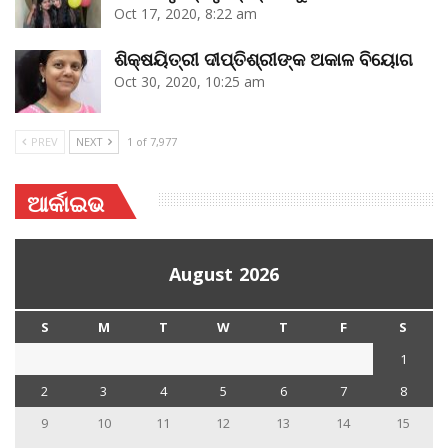
Oct 17, 2020, 8:22 am
ଶିକ୍ଷୟିତ୍ରୀ ଦୀପ୍ତିଶ୍ରୀଙ୍କ ଅକାଳ ବିୟୋଗ
Oct 30, 2020, 10:25 am
PREV
NEXT
1 of 7,977
ଆର୍କାଇଭ
August 2026
S
M
T
W
T
F
S
1
2
3
4
5
6
7
8
9
10
11
12
13
14
15