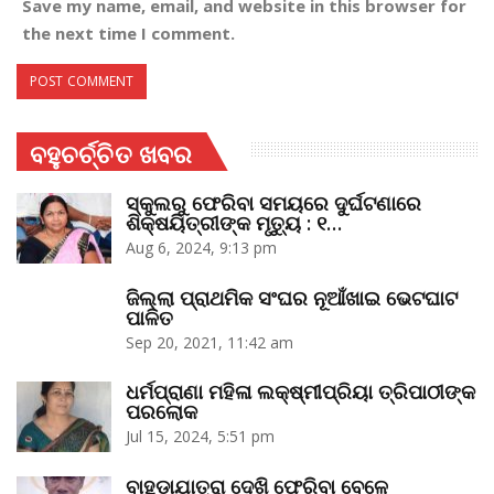
Save my name, email, and website in this browser for
the next time I comment.
ବହୁଚର୍ଚ୍ଚିତ ଖବର
ସ୍କୁଲରୁ ଫେରିବା ସମୟରେ ଦୁର୍ଘଟଣାରେ
ଶିକ୍ଷୟିତ୍ରୀଙ୍କ ମୃତ୍ୟୁ : ୧…
Aug 6, 2024, 9:13 pm
ଜିଲ୍ଲା ପ୍ରାଥମିକ ସଂଘର ନୂଆଁଖାଇ ଭେଟଘାଟ
ପାଳିତ
Sep 20, 2021, 11:42 am
ଧର୍ମପ୍ରାଣା ମହିଳା ଲକ୍ଷ୍ମୀପ୍ରିୟା ତ୍ରିପାଠୀଙ୍କ
ପରଲୋକ
Jul 15, 2024, 5:51 pm
ବାହୁଡ଼ାଯାତ୍ରା ଦେଖି ଫେରିବା ବେଳେ