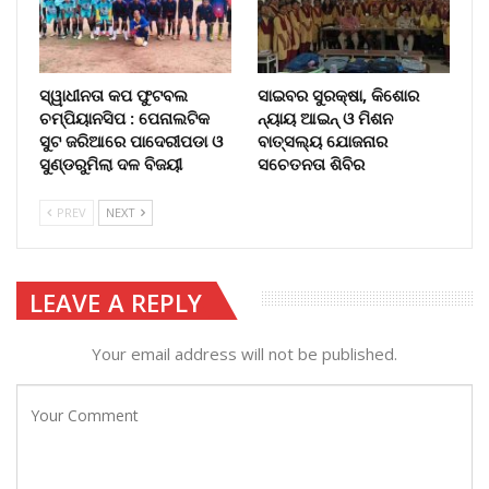
ସ୍ୱାଧୀନତା କପ ଫୁଟବଲ
ସାଇବର ସୁରକ୍ଷା, କିଶୋର
ଚମ୍ପିୟାନସିପ : ପେନାଲଟିକ
ନ୍ୟାୟ ଆଇନ୍ ଓ ମିଶନ
ସୁଟ ଜରିଆରେ ପାଦେରୀପଡା ଓ
ବାତ୍ସଲ୍ୟ ଯୋଜନାର
ସୁଣ୍ଡରୁମିଲା ଦଳ ବିଜୟୀ
ସଚେତନତା ଶିବିର
PREV
NEXT
LEAVE A REPLY
Your email address will not be published.