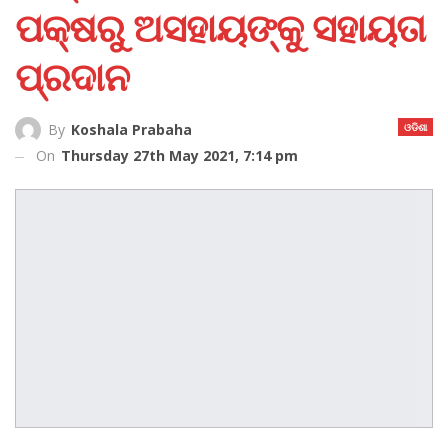
ପକ୍ଷରୁ ଅସହାୟଙ୍କୁ ସହାୟତା
ପ୍ରଦାନ
ଓଡିଶା
By
Koshala Prabaha
On
Thursday 27th May 2021, 7:14 pm