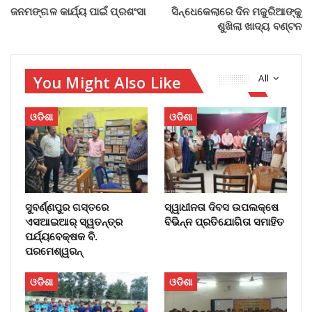
ଜନମଙ୍ଗଳ କାର୍ଯ୍ୟ ପାଇଁ ପ୍ରଶଂସା
ସିନ୍ଧେକେଲାରେ ଦିନ ମଜୁରିଆଙ୍କୁ
ଶୁଖିଲା ଖାଦ୍ୟ ବଣ୍ଟନ
You Might Also Like
All
ଓଡିଶା
ଓଡିଶା
ସୁବର୍ଣ୍ଣପୁର ଗସ୍ତରେ
ସ୍ୱାଧୀନତା ଦିବସ ଉପଲକ୍ଷେ
ଏସଆଇଆର୍ ସ୍ୱତନ୍ତ୍ର
ବିଭିନ୍ନ ପ୍ରତିଯୋଗିତା ସମାହିତ
ପର୍ଯ୍ୟବେକ୍ଷକ ବି.
ପରମେଶ୍ୱରନ୍
ଓଡିଶା
ଓଡିଶା