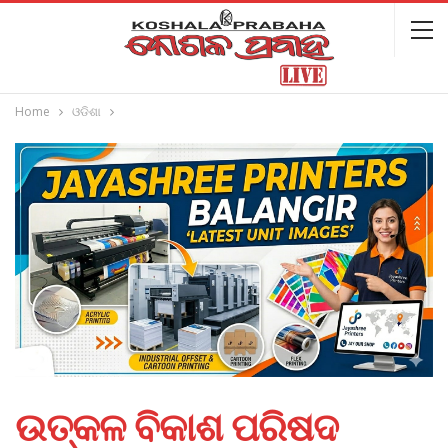
Home
ଓଡିଶା
ଉତ୍କଳ ବିକାଶ ପରିଷଦ