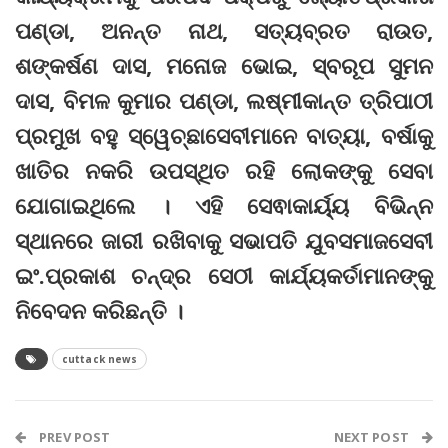
ପଣ୍ଡା, ଅନନ୍ତ ନାଥ, ସତ୍ୟବ୍ରତ ରାଉତ,
ଶଙ୍କର୍ଷଣ ଦାସ, ମନୋଜ ଭୋଇ, ସ୍ବରୂପ ସୁମନ
ଦାସ, ବିମଳ କୁମାର ପଣ୍ଡା, ଲଷ୍ମୀକାନ୍ତ ତ୍ରିପାଠୀ
ପ୍ରମୁଖ ବହୁ ସ୍ୱେଚ୍ଛାସେବୀମାନେ ବାତ୍ୟା, ବର୍ଷାକୁ
ଖାତିର ନକରି ଉପସ୍ଥିତ ରହି ଲୋକଙ୍କୁ ସେବା
ଯୋଗାଇଥିଲେ । ଏହି ସେଵାକାର୍ୟ୍ୟ ବିଭିନ୍ନ
ସ୍ଥାନରେ ଜାରୀ ରଖିବାକୁ ସଭାପତି ଯୁବସମାଜସେବୀ
ଇଂ.ପ୍ରକାଶ ଚନ୍ଦ୍ର ସେଠୀ କାର୍ଯ୍ୟକର୍ତାମାନଙ୍କୁ
ନିବେଦନ କରିଛନ୍ତି ।
cuttack news
PREV POST
NEXT POST