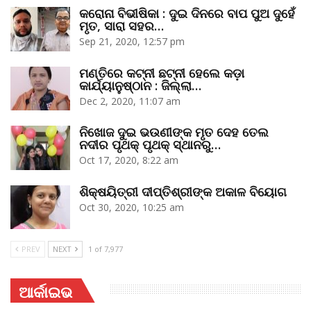
କରୋନା ବିଭୀଷିକା : ଦୁଇ ଦିନରେ ବାପ ପୁଅ ଦୁହେଁ
ମୃତ, ସାରା ସହର…
Sep 21, 2020, 12:57 pm
ମଣ୍ତିରେ କଟ୍‌ନୀ ଛଟ୍‌ନୀ ହେଲେ କଡ଼ା
କାର୍ଯ୍ୟାନୁଷ୍ଠାନ : ଜିଲ୍ଲା…
Dec 2, 2020, 11:07 am
ନିଖୋଜ ଦୁଇ ଭଉଣୀଙ୍କ ମୃତ ଦେହ ତେଲ
ନଦୀର ପୃଥକ୍‌ ପୃଥକ୍‌ ସ୍ଥାନରୁ…
Oct 17, 2020, 8:22 am
ଶିକ୍ଷୟିତ୍ରୀ ଦୀପ୍ତିଶ୍ରୀଙ୍କ ଅକାଳ ବିୟୋଗ
Oct 30, 2020, 10:25 am
PREV
NEXT
1 of 7,977
ଆର୍କାଇଭ