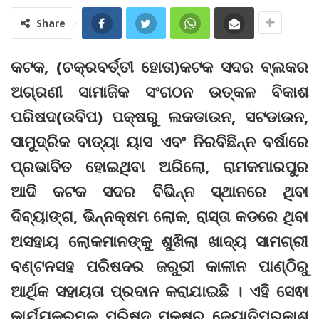
Share
କଟକ, (ଚକ୍ରବର୍ତ୍ତୀ ହୋତା)କଟକ ସଦର ବ୍ଲକର
ଅଗ୍ରଣୀ ସାମାଜିକ ସଂଗଠନ ଉତ୍କଳ ବିକାଶ
ପରିଷଦ(ଉବିପ) ପକ୍ଷରୁ ଲକଡାଉନ, ସଟଡାଉନ,
ସାମୁଦ୍ରିକ ବାତ୍ୟା ୟାସ ଏବଂ ନିରବିଛିନ୍ନ ବର୍ଷାରେ
ପ୍ରଭାବିତ ହୋଇଥିବା ଅରିଲୋ, ରାମକମାରପୁର
ଆଦି କଟକ ସଦର ବିଭିନ୍ନ ସ୍ଥାନରେ ଥିବା
ଦିବ୍ୟାଙ୍ଗ, ଭିନ୍ନକ୍ଷମ ଲୋକ, ରାସ୍ତା କଡରେ ଥିବା
ଅସହାୟ ଲୋକମାନଙ୍କୁ ଶୁଖିଲା ଖାଦ୍ୟ ସାମଗ୍ରୀ
ବଣ୍ଟନସହ ପରିଷଦର ଜରୁରୀ କାଳୀନ ପାଣ୍ଠିରୁ
ଆର୍ଥିକ ସହାୟତା ପ୍ରଦାନ କରାଯାଇଛି । ଏହି ସେଵା
କାର୍ଯ୍ୟକ୍ରମକୁ ପରିଷଦ ପକ୍ଷରୁ ଜ୍ୟୋତିପ୍ରକାଶ