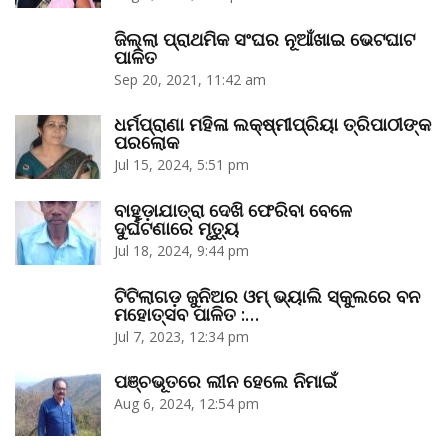
ଜିଲ୍ଲା ପ୍ରାଥମିକ ସଂଘର ନୂଆଁଖାଇ ଭେଟଘାଟ
ପାଳିତ
Sep 20, 2021, 11:42 am
ଧର୍ମପ୍ରାଣା ମହିଳା ଲକ୍ଷ୍ମୀପ୍ରିୟା ତ୍ରିପାଠୀଙ୍କ
ପରଲୋକ
Jul 15, 2024, 5:51 pm
ବାହୁଡ଼ାଯାତ୍ରା ଦେଖି ଫେରିବା ବେଳେ
ଦୁର୍ଘଟଣାରେ ମୃତ୍ୟୁ
Jul 18, 2024, 9:44 pm
ଟିଟିଲାଗଡ଼ ଜୁନିଅର ଓମ୍‌ ଭ୍ୟାଲି ସ୍କୁଲରେ ବନ
ମହୋତ୍ସବ ପାଳିତ :…
Jul 7, 2023, 12:34 pm
ପଞ୍ଚଭୂତରେ ଲୀନ ହେଲେ ନିମାଇଁ
Aug 6, 2024, 12:54 pm