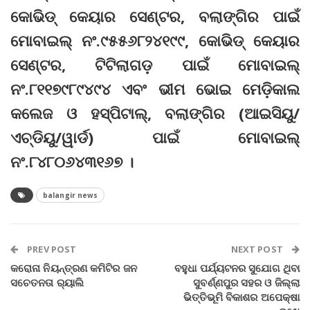
କୋଭିଡ୍‌ କେୟାର ସେଣ୍ଟର, ବଲାଙ୍ଗିର ପାଇଁ
ମୋବାଇଲ୍‌ ନଂ.୯୫୫୬୮୨୪୧୯୯, କୋଭିଡ୍‌ କେୟାର
ସେଣ୍ଟର, ଟିଟିଲାଗଡ଼ ପାଇଁ ମୋବାଇଲ୍‌
ନଂ.୮୧୧୭୯୮୯୪୯୪ ଏବଂ ଭୀମ ଭୋଇ ମେଡ଼ିକାଲ
କଲେଜ ଓ ହସ୍‌ପିଟାଲ୍‌, ବଲାଙ୍ଗିର (ଆଇସିୟୁ/
ଏଚ୍‌ଡିୟୁ/ୱାର୍ଡ) ପାଇଁ ମୋବାଇଲ୍‌
ନଂ.୮୪୮୦୬୪୩୧୬୭ ।
balangir news
PREV POST
NEXT POST
କରୋନା ନିୟନ୍ତ୍ରଣ କମିଟିର ଜନ
ବହୁଧା ପର୍ଯ୍ୟଟନର ସୁଯୋଗ ଥିବା
ସଚେତନତା ର‍୍ୟାଲି
ସୁବର୍ଣ୍ଣପୁର ସହର ଓ ଜିଲ୍ଲା
ଭିତ୍ତିଭୂମି ବିକାଶର ଅପେକ୍ଷା