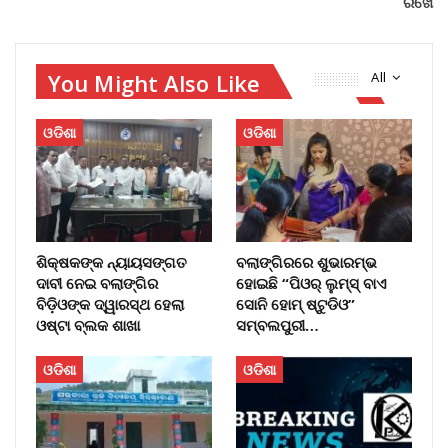
ରଖେ
You Might Also Like
All
ଓଡିଶା
ଓଡିଶା
ଶିକ୍ଷକଙ୍କ ନ୍ୟାୟସଙ୍ଗତ
ବଲାଙ୍ଗିରରେ ଶୁଭାରମ୍ଭ
ଦାବୀ ନେଇ ବଲାଙ୍ଗିର
ହୋଇଛି “ପିଓର୍ ଲୁମ୍ସ୍ ବାଏ
ବିଡ଼ିଓଙ୍କ ଦ୍ୱାରସ୍ଥ ହେଲା
ସୋନି ହୋମ୍ ଷ୍ଟୁଡିଓ”
ଓଷ୍ଟା ବ୍ଲକ ଶାଖା
ସମ୍ବଲପୁରୀ…
ଓଡିଶା
ଓଡିଶା