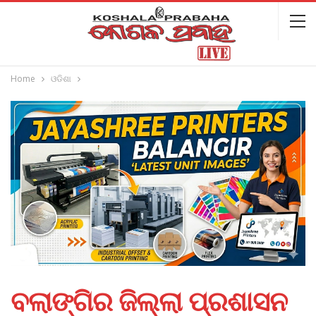
Home
ଓଡିଶା
ବଲାଙ୍ଗିର ଜିଲ୍ଲା ପ୍ରଶାସନ