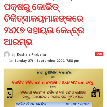
ପକ୍ଷରୁ କୋଭିଡ୍‌
ଚିକିତ୍ସାଳୟମାନଙ୍କରେ
୨୪X୭ ସହାୟତା କେନ୍ଦ୍ର
ଆରମ୍ଭ
ଓଡିଶା
By
Koshala Prabaha
On
Sunday 27th September 2020, 7:58 pm