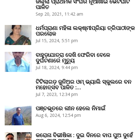
ଜିଲ୍ଲା ପ୍ରାଥମିକ ସଂଘର ନୂଆଁଖାଇ ଭେଟଘାଟ
ପାଳିତ
Sep 20, 2021, 11:42 am
ଧର୍ମପ୍ରାଣା ମହିଳା ଲକ୍ଷ୍ମୀପ୍ରିୟା ତ୍ରିପାଠୀଙ୍କ
ପରଲୋକ
Jul 15, 2024, 5:51 pm
ବାହୁଡ଼ାଯାତ୍ରା ଦେଖି ଫେରିବା ବେଳେ
ଦୁର୍ଘଟଣାରେ ମୃତ୍ୟୁ
Jul 18, 2024, 9:44 pm
ଟିଟିଲାଗଡ଼ ଜୁନିଅର ଓମ୍‌ ଭ୍ୟାଲି ସ୍କୁଲରେ ବନ
ମହୋତ୍ସବ ପାଳିତ :…
Jul 7, 2023, 12:34 pm
ପଞ୍ଚଭୂତରେ ଲୀନ ହେଲେ ନିମାଇଁ
Aug 6, 2024, 12:54 pm
କରୋନା ବିଭୀଷିକା : ଦୁଇ ଦିନରେ ବାପ ପୁଅ ଦୁହେଁ