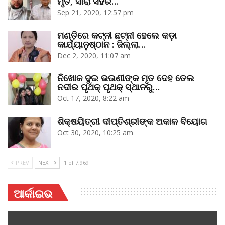
ମୃତ, ସାରା ସହର…
Sep 21, 2020, 12:57 pm
ମଣ୍ତିରେ କଟ୍‌ନୀ ଛଟ୍‌ନୀ ହେଲେ କଡ଼ା
କାର୍ଯ୍ୟାନୁଷ୍ଠାନ : ଜିଲ୍ଲା…
Dec 2, 2020, 11:07 am
ନିଖୋଜ ଦୁଇ ଭଉଣୀଙ୍କ ମୃତ ଦେହ ତେଲ
ନଦୀର ପୃଥକ୍‌ ପୃଥକ୍‌ ସ୍ଥାନରୁ…
Oct 17, 2020, 8:22 am
ଶିକ୍ଷୟିତ୍ରୀ ଦୀପ୍ତିଶ୍ରୀଙ୍କ ଅକାଳ ବିୟୋଗ
Oct 30, 2020, 10:25 am
PREV
NEXT
1 of 7,969
ଆର୍କାଇଭ