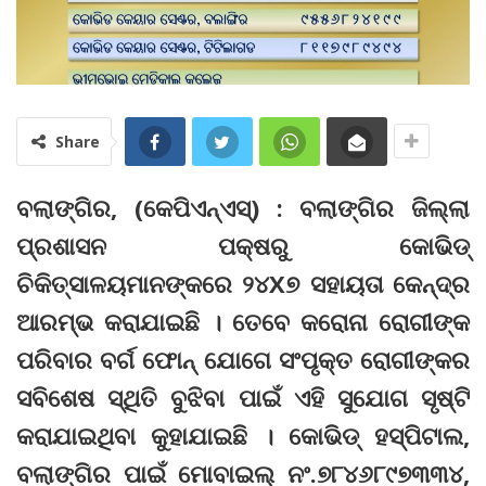
Share
ବଲାଙ୍ଗିର, (କେପିଏନ୍‌ଏସ୍‌) : ବଲାଙ୍ଗିର ଜିଲ୍ଲା
ପ୍ରଶାସନ ପକ୍ଷରୁ କୋଭିଡ୍‌
ଚିକିତ୍ସାଳୟମାନଙ୍କରେ ୨୪X୭ ସହାୟତା କେନ୍ଦ୍ର
ଆରମ୍ଭ କରାଯାଇଛି । ତେବେ କରୋନା ରୋଗୀଙ୍କ
ପରିବାର ବର୍ଗ ଫୋନ୍‌ ଯୋଗେ ସଂପୃକ୍ତ ରୋଗୀଙ୍କର
ସବିଶେଷ ସ୍ଥିତି ବୁଝିବା ପାଇଁ ଏହି ସୁଯୋଗ ସୃଷ୍ଟି
କରାଯାଇଥିବା କୁହାଯାଇଛି । କୋଭିଡ୍‌ ହସ୍‌ପିଟାଲ,
ବଲାଙ୍ଗିର ପାଇଁ ମୋବାଇଲ୍‌ ନଂ.୭୮୪୬୮୯୭୩୩୪,