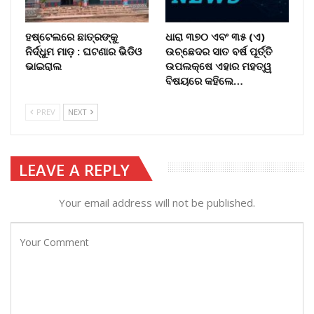
ହଷ୍ଟେଲରେ ଛାତ୍ରଙ୍କୁ
ଧାରା ୩୭୦ ଏବଂ ୩୫ (ଏ)
ନିର୍ଦ୍ଧୁମ ମାଡ଼ : ଘଟଣାର ଭିଡିଓ
ଉଚ୍ଛେଦର ସାତ ବର୍ଷ ପୂର୍ତ୍ତି
ଭାଇରାଲ
ଉପଲକ୍ଷେ ଏହାର ମହତ୍ୱ
ବିଷୟରେ କହିଲେ…
PREV
NEXT
LEAVE A REPLY
Your email address will not be published.