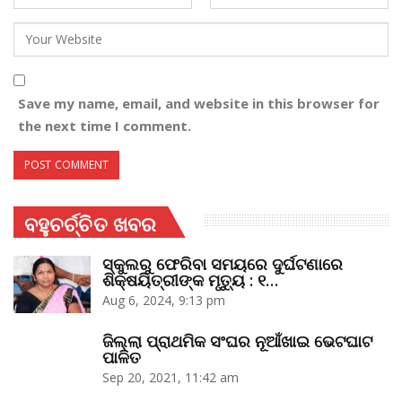
Save my name, email, and website in this browser for
the next time I comment.
ବହୁଚର୍ଚ୍ଚିତ ଖବର
ସ୍କୁଲରୁ ଫେରିବା ସମୟରେ ଦୁର୍ଘଟଣାରେ
ଶିକ୍ଷୟିତ୍ରୀଙ୍କ ମୃତ୍ୟୁ : ୧…
Aug 6, 2024, 9:13 pm
ଜିଲ୍ଲା ପ୍ରାଥମିକ ସଂଘର ନୂଆଁଖାଇ ଭେଟଘାଟ
ପାଳିତ
Sep 20, 2021, 11:42 am