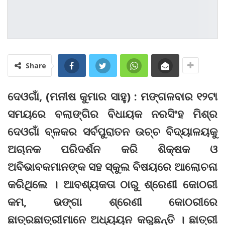
Share
ଦେଓଗାଁ, (ମନୀଷ କୁମାର ସାହୁ) : ମଙ୍ଗଳବାର ୧୨ଟା
ସମୟରେ ବଲାଙ୍ଗିର ବିଧାୟକ ନରସିଂହ ମିଶ୍ର
ଦେଓଗାଁ ବ୍ଳକର ସର୍ବପୁରାତନ ଉଚ୍ଚ ବିଦ୍ୟାଳୟକୁ
ଅଚାନକ ପରିଦର୍ଶନ କରି ଶିକ୍ଷକ ଓ
ଅବିଭାବକମାନଙ୍କ ସହ ସ୍କୁଲ ବିଷୟରେ ଆଲୋଚନା
କରିଥିଲେ । ଆବଶ୍ୟକତା ଠାରୁ ଶ୍ରେଣୀ କୋଠରୀ
କମ, ଭଙ୍ଗା ଶ୍ରେଣୀ କୋଠରୀରେ
ଛାତ୍ରଛାତ୍ରୀମାନେ ଅଧ୍ୟୟନ କରୁଛନ୍ତି । ଛାତ୍ରୀ