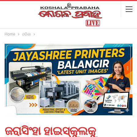
Home
ଓଡିଶା
ଜରାସିଂହା ହାଇସ୍କୁଲକୁ