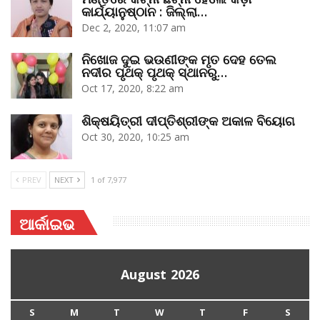
କାର୍ଯ୍ୟାନୁଷ୍ଠାନ : ଜିଲ୍ଲା…
Dec 2, 2020, 11:07 am
ନିଖୋଜ ଦୁଇ ଭଉଣୀଙ୍କ ମୃତ ଦେହ ତେଲ
ନଦୀର ପୃଥକ୍‌ ପୃଥକ୍‌ ସ୍ଥାନରୁ…
Oct 17, 2020, 8:22 am
ଶିକ୍ଷୟିତ୍ରୀ ଦୀପ୍ତିଶ୍ରୀଙ୍କ ଅକାଳ ବିୟୋଗ
Oct 30, 2020, 10:25 am
PREV
NEXT
1 of 7,977
ଆର୍କାଇଭ
August 2026
S
M
T
W
T
F
S