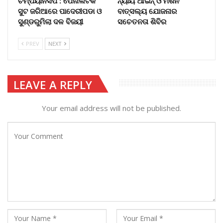
ଚମ୍ପିୟାନସିପ : ପେନାଲଟିକ
ନ୍ୟାୟ ଆଇନ୍ ଓ ମିଶନ
ସୁଟ ଜରିଆରେ ପାଦେରୀପଡା ଓ
ବାତ୍ସଲ୍ୟ ଯୋଜନାର
ସୁଣ୍ଡରୁମିଲା ଦଳ ବିଜୟୀ
ସଚେତନତା ଶିବିର
PREV
NEXT
LEAVE A REPLY
Your email address will not be published.