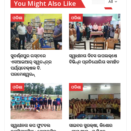
You Might Also Like
All
ଓଡିଶା
ଓଡିଶା
ସୁବର୍ଣ୍ଣପୁର ଗସ୍ତରେ
ସ୍ୱାଧୀନତା ଦିବସ ଉପଲକ୍ଷେ
ଏସଆଇଆର୍ ସ୍ୱତନ୍ତ୍ର
ବିଭିନ୍ନ ପ୍ରତିଯୋଗିତା ସମାହିତ
ପର୍ଯ୍ୟବେକ୍ଷକ ବି.
ପରମେଶ୍ୱରନ୍
ଓଡିଶା
ଓଡିଶା
ସ୍ୱାଧୀନତା କପ ଫୁଟବଲ
ସାଇବର ସୁରକ୍ଷା, କିଶୋର