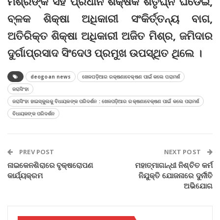
ମିଶ୍ରଙ୍କ ସହ ପ୍ରଧାନ ଶିକ୍ଷକ ଶତୃଘ୍ନ ଘଡେଇ,
ବ୍ଳକ ଶିକ୍ଷା ଅଧିକାରୀ ସଂକିର୍ତ୍ତନ୍ୟ ବାଗ,
ଅତିରିକ୍ତ ଶିକ୍ଷା ଅଧିକାରୀ ଅଜିତ ମିଶ୍ର, ଜମିଦାର
ଦୁର୍ଗାପ୍ରସାଦ ସିଂଦେଓ ପ୍ରମୁଖ ଉପସ୍ଥିତ ଥିଲେ ।
deogoan news
ଖେଳପଡ଼ିଆର ରକ୍ଷଣାବେକ୍ଷଣ ପାଇଁ କଲେ ପରାମର୍ଶ
ଜରାସିଂହା
ଜରାସିଂହା ହାଇସ୍କୁଲକୁ ବିଧାୟକଙ୍କ ପରିଦର୍ଶନ : ଖେଳପଡ଼ିଆର ରକ୍ଷଣାବେକ୍ଷଣ ପାଇଁ କଲେ ପରାମର୍ଶ
ବିଧାୟକଙ୍କ ପରିଦର୍ଶନ
PREV POST
NEXT POST
ନାଇକେନଶିରାରେ ବୃକ୍ଷରୋପଣ
ମହାତ୍ମାଗାନ୍ଧୀ ନିଶ୍ଚିତ କର୍ମ
କାର୍ଯ୍ୟକ୍ରମ
ନିଯୁକ୍ତି ଯୋଜନାରେ ଦୁର୍ନୀତି
ଅଭିଯୋଗ