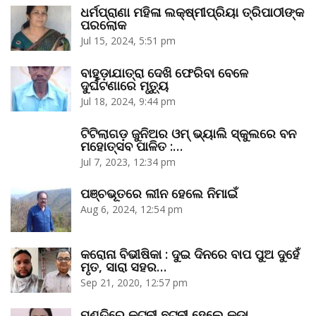
ଧର୍ମପ୍ରାଣା ମହିଳା ଲକ୍ଷ୍ମୀପ୍ରିୟା ତ୍ରିପାଠୀଙ୍କ
ପରଲୋକ
Jul 15, 2024, 5:51 pm
ବାହୁଡ଼ାଯାତ୍ରା ଦେଖି ଫେରିବା ବେଳେ
ଦୁର୍ଘଟଣାରେ ମୃତ୍ୟୁ
Jul 18, 2024, 9:44 pm
ଟିଟିଲାଗଡ଼ ଜୁନିଅର ଓମ୍‌ ଭ୍ୟାଲି ସ୍କୁଲରେ ବନ
ମହୋତ୍ସବ ପାଳିତ :…
Jul 7, 2023, 12:34 pm
ପଞ୍ଚଭୂତରେ ଲୀନ ହେଲେ ନିମାଇଁ
Aug 6, 2024, 12:54 pm
କରୋନା ବିଭୀଷିକା : ଦୁଇ ଦିନରେ ବାପ ପୁଅ ଦୁହେଁ
ମୃତ, ସାରା ସହର…
Sep 21, 2020, 12:57 pm
ମଣ୍ତିରେ କଟ୍‌ନୀ ଛଟ୍‌ନୀ ହେଲେ କଡ଼ା