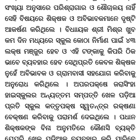
ସଂଖ୍ୟା ଅନୁସାରେ ପରିଶ୍ରାଗାର ଓ ଶୌଚାଳୟ ନାହିଁ
ସେହି ବିଷୟରେ ଶିକ୍ଷକ ଓ ଅବିଭାବକମାନେ ଦୃଷ୍ଟି
ଆକର୍ଷଣ କରିଥିଲେ । ବିଧାାୟକ ଶ୍ରୀ ମିଶ୍ର ଖୁବ
କମ ଦିନ ମଧ୍ୟରେ ସ୍କୁଲ କୋଠା ନିର୍ମାଣ ପାଇଁ ୪୩
ଲକ୍ଷ ମଞ୍ଜୁର ହେବ ଓ ଏହି ଟଙ୍କାକୁ କିପରି ଠିକ
ଭାବେ ବ୍ୟବହାର ହେବ ସେଥିପ୍ରତି କେବଳ ଶିକ୍ଷକ
ନୁହେଁ ଅବିଭାବକ ଓ ଗ୍ରାମବାସୀ ସହଯୋଗ କରିବାକୁ
ଅନୁରୋଧ କରିଥିଲେ । ଅପରପକ୍ଷେ ଜରାସିଂହା
ହାଇସ୍କୁଲର ଅନ୍ୟତ୍ତମ ସମ୍ପତ୍ତି ଖେଳ ପଡ଼ିଆ
ପ୍ରତି ସ୍କୁଲ କତ୍ତୃପକ୍ଷ ସ୍ୱତନ୍ତ୍ର ରକ୍ଷଣା
ବେକ୍ଷଣ କରିବାକୁ ପରାମର୍ଶ ଦେଇଥିଲେ । ପଧାନ
ଶିକ୍ଷକଙ୍କ ବିନା ଅନୁମତିରେ କୌଣସି ବ୍ୟକ୍ତି
ଯେପରି ଖେଳ ପଡ଼ିଆକୁ ବ୍ୟବହାର କରି ପାରିବେ