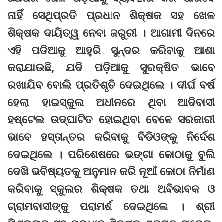
ନାହିଁ ସେଥିପ୍ରତି ପ୍ରଧାନ ଶିକ୍ଷକ ସହ ଖେଳ
ଶିକ୍ଷକ ଦାୟିତ୍ୱ ନେବା ଜରୁରୀ । ଆଗାମୀ ଦିନରେ
ଏହି ପଡିଆକୁ ଆହୁରି ସୁନ୍ଦର କରିବାକୁ ଆଶା
କରାଯାଉଛି, ଯଦି ପଡ଼ିଆକୁ ସୁରକ୍ଷିତ ଭାବେ
ରଖାଯିବ ବୋଲି ପ୍ରତିଶୃତି ଦେଇଥିଲେ । ଦୀର୍ଘ ବର୍ଷ
ହେଲା ହାଇସ୍କୁଲ ଅଧୀନରେ ଥିବା ଆଦିବାସୀ
ହ‌ଷ୍ଟେଲ ଉଦ୍‌ଘାଟିତ ହୋଇଥିବା ବେଳେ ସରକାରୀ
ଭାବେ ହସ୍ତାନ୍ତର କରିବାକୁ ବିଡିଓଙ୍କୁ ନିର୍ଦେଶ
ଦେଇଥିଲେ । ପରିଶେଷରେ ଭଙ୍ଗା କୋଠାକୁ ବୁଲି
ଦେଖି ଭବି‌ଷ୍ୟତକୁ ଅନୁମାନ କରି ନୂଆଁ କୋଠା ନିର୍ମାଣ
କରିବାକୁ ସ୍କୁଲର ଶିକ୍ଷକ ତଥା ଅବିଭାବକ ଓ
ଗ୍ରାମବାସୀଙ୍କୁ ପରାମର୍ଶ ଦେଇଥିଲେ । ଶ୍ରୀ