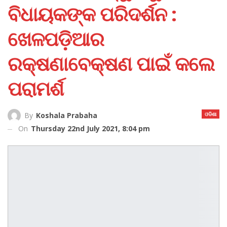
ବିଧାୟକଙ୍କ ପରିଦର୍ଶନ :
ଖେଳପଡ଼ିଆର
ରକ୍ଷଣାବେକ୍ଷଣ ପାଇଁ କଲେ
ପରାମର୍ଶ
ଓଡିଶା
By
Koshala Prabaha
On
Thursday 22nd July 2021, 8:04 pm