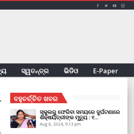
ତ୍ୟ
ସ୍ୱତନ୍ତ୍ର
ଭିଡିଓ
E-Paper
ବହୁଚର୍ଚ୍ଚିତ ଖବର
ସ୍କୁଲରୁ ଫେରିବା ସମୟରେ ଦୁର୍ଘଟଣାରେ
ଶିକ୍ଷୟିତ୍ରୀଙ୍କ ମୃତ୍ୟୁ : ୧…
Aug 6, 2024, 9:13 pm
0