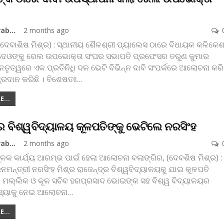
Koshala Prabaha
2 months ago
(ଦେବାଶିଷ ମିଶ୍ର) : ସ୍ଥାନୀୟ ଶୈଳଶ୍ରୀ ପ୍ୟାଲେସ ଠାରେ ବିଧାୟକ କଳିକେ
ଂଦେଓଙ୍କୁ ରେଲ ଉପଭୋକ୍ତା ସଂଘର ସଭାପତି ପ୍ରଫେସର ତରୁଣ କୁମାର
େତୃତ୍ୱରେ ଏକ ପ୍ରତିନିଧି ଦଳ ଭେଟି ବିଭିନ୍ନ ଦାବି ସଂପର୍କରେ ଆଲୋଚନା କରି
୍ରଦାନ କରିଛି । ବିଶେଷତଃ
…
...
୍ର ବିଶ୍ୱବିଦ୍ୟାଳୟ କୂଳପତିଙ୍କୁ ଭେଟିଲେ ନରସିଂହ
Koshala Prabaha
2 months ago
ଳକ କାର୍ଯ୍ୟ ଆରମ୍ଭ ପାଇଁ ହେଲା ଆଲୋଚନା
ବଲାଙ୍ଗିର, (ଦେବଶିଷ ମିଶ୍ର) :
ନମନ୍ତ୍ରୀ ନରସିଂହ ମିଶ୍ର ରାଜେନ୍ଦ୍ର ବିଶ୍ୱବିଦ୍ୟାଳୟକୁ ଯାଇ କୂଳପତି
ଷଣ ମଲ୍ଲିକ ଓ କୂଳ ସଚିବ ହରପ୍ରସାଦ ଭୋଇଙ୍କ ସହ ବିଶ୍ୱ ବିଦ୍ୟାଳୟର
ମସ୍ୟାକୁ ନେଇ ଆଲୋଚନା
…
...