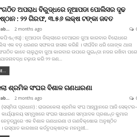
ଂଗଠିତ ଅପରାଧ ବିରୁଦ୍ଧରେ ନୂଆପଡା ପୋଲିସର ଦୃଢ
ାନୁଷ୍ଠାନ : ୨୨ ଗିରଫ, ୩.୫୬ ଲକ୍ଷ ଟଙ୍କା ଜବତ
Koshala Prabaha
2 months ago
କେପିଏନ୍‌ଏସ୍‌) : ନୂଆପଡା ଜିଲ୍ଲାରେ ବେଆଇନ ଜୁଆ କାରବାର ବିରୋଧରେ
ଲିସ ଏକ ବଡ଼ ଧରଣର ସଫଳତା ହାସଲ କରିଛି । ଦୀର୍ଘଦିନ ଧରି ଜୋଙ୍କ ଥାନା
ଂଗଠିତ ଭାବେ ଚାଲୁଥିବା ଜୁଆ କାରବାର ଉପରେ ଗୁଇନ୍ଦା ନଜର ରଖିବା ପର
ଯୋଜନାବଦ୍ଧ ଚଢ଼ାଉ କରି ୨୨ ଜଣ
…
...
ଲା ଶ୍ରମିକ ସଂଘର ବିଶାଳ ଗଣଧାରଣା
Koshala Prabaha
2 months ago
 (ସସ୍ମିତା ପ୍ରଧାନ) : ରାଉରକେଲା ଶ୍ରମିକ ସଂଘ ଆହ୍ୱାନରେ ଆଜି ସେକ୍ଟର
 କାର୍ଯ୍ୟାଳୟ ସମ୍ମୁଖରେ ସଂଘର ସାଧାରଣ ସମ୍ପାଦକ ପ୍ରଶାନ୍ତ କୁମାର
 ନେତୃତ୍ୱରେ ଏକ ବିଶାଳ ଗଣଧାରଣା ଓ ଗଣବିକ୍ଷୋଭ ଅନୁଷ୍ଠିତ
। ଇସ୍ପାତ କାରଖାନା କର୍ତ୍ତୃପକ୍ଷଙ୍କ ମନମୁଖୀ
…