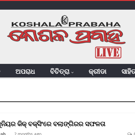
ି
ଅପରାଧ
ବିଚିତ୍ରା
କ୍ରୀଡା
ସାହି
ୁନିୟର କିକ୍‌ ବକ୍ସିଂରେ ବଲାଙ୍ଗିରର ସଫଳତା
Koshala Prabaha
2 months ago