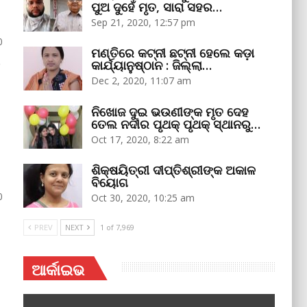
ପୁଅ ଦୁହେଁ ମୃତ, ସାରା ସହର…
Sep 21, 2020, 12:57 pm
0
ମଣ୍ତିରେ କଟ୍‌ନୀ ଛଟ୍‌ନୀ ହେଲେ କଡ଼ା
ଶ
କାର୍ଯ୍ୟାନୁଷ୍ଠାନ : ଜିଲ୍ଲା…
Dec 2, 2020, 11:07 am
ନିଖୋଜ ଦୁଇ ଭଉଣୀଙ୍କ ମୃତ ଦେହ
ତେଲ ନଦୀର ପୃଥକ୍‌ ପୃଥକ୍‌ ସ୍ଥାନରୁ…
Oct 17, 2020, 8:22 am
ଶିକ୍ଷୟିତ୍ରୀ ଦୀପ୍ତିଶ୍ରୀଙ୍କ ଅକାଳ
ବିୟୋଗ
0
Oct 30, 2020, 10:25 am
PREV
NEXT
1 of 7,969
ଆର୍କାଇଭ