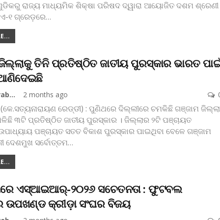
ଗୁଡିକରୁ ରାଜ୍ୟ ମାଧ୍ୟମିକ ଶିକ୍ଷା ପରିଷଦ ଦ୍ୱାରା ଆୟୋଜିତ ଦଶମ ଶ୍ରେଣୀ
ଏ-୧ ଗ୍ରେଡ଼ରେ
…
...
ଜିଲ୍ଲାକୁ ତିନି ପ୍ରତିଷ୍ଠିତ ଜାତୀୟ ପୁରସ୍କାର ଭାରତ ପାଇ
ଣିଦେଇଛି
Koshala Prabaha
2 months ago
 (କେ.ସତ୍ୟନାରାୟଣ ରେଡ୍ଡୀ) : ପୁଣିଥରେ ଦିଲ୍ଲୀରେ ଚମକିଛି ଗଞ୍ଜାମ ଜିଲ୍ଲା
ମିଳିଛି ୩ଟି ପ୍ରତିଷ୍ଠିତ ଜାତୀୟ ପୁରସ୍କାର । ଜିଲ୍ଲାର ୨ଟି ପଞ୍ଚାୟତ
ପାଧ୍ୟାୟ ପଞ୍ଚାୟତ ସତତ ବିକାଶ ପୁରସ୍କାର ପାଇଥିବା ବେଳେ ଗଞ୍ଜାମ
ାଜୀ ଦେଶମୁଖ ସର୍ବୋତ୍ତମ
…
...
଼ାରେ ଏସ୍‌ଆଇଆର୍‌-୨୦୨୬ ସଚେତନତା : ଫୁଟବଲ
ରେ ଉପଖଣ୍ଡ କ୍ରୀଡ଼ା ସଂଘର ବିଜୟ