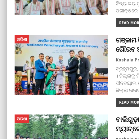
ବିଦ୍ୟାଳୟ 
ପରୀକ୍ଷରେ 
READ MORE
ଗଞ୍ଜାମ 
ଓଡିଶା
ଗୌରବ ଆ
ବ୍ରହ୍ମପୁର,
। ଜିଲ୍ଲାକୁ 
ଦୀନଦୟାଲ ଉ
ଜିଲ୍ଲା ନାନ
READ MORE
ବାଲିଗୁଡ
ଓଡିଶା
ମ୍ୟାଚ୍‌