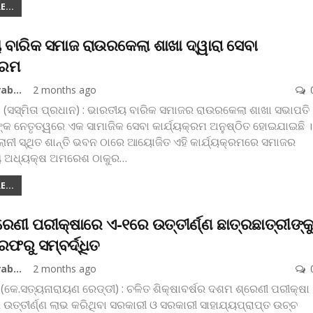
...
ବାରିକ ସମାଜ ରାଉରକେଲା ଶାଖା ଦ୍ୱାରା ସେବା
୍ରମ
Koshala Prabaha
2 months ago
 (ସସ୍ମିତା ପ୍ରଧାନ) : ଭାରତୀୟ ବାରିକ ସମାଜର ରାଉରକେଲା ଶାଖା ସଭାପତି
ାଙ୍କ ନେତୃତ୍ୱରେ ଏକ ସାମାଜିକ ସେବା କାର୍ଯ୍ୟକ୍ରମ ଅନୁଷ୍ଠିତ ହୋଇଯାଇଛି ।
ୋନୀ ସ୍ଥିତ ଶାନ୍ତି ଭବନ ଠାରେ ଆୟୋଜିତ ଏହି କାର୍ଯ୍ୟକ୍ରମରେ ସମାଜର
ୟ ଅଧ୍ୟକ୍ଷ ଅମରେଶ ଠାକୁର
…
...
େଣୀ ପରୀକ୍ଷାରେ ଏ-୧ରେ ଉତ୍ତୀର୍ଣ୍ଣ ଛାତ୍ରଛାତ୍ରୀଙ୍କ
ରଫରୁ ସମ୍ବର୍ଦ୍ଧିତ
Koshala Prabaha
2 months ago
 (କେ.ସତ୍ୟନାରାୟଣ ରେଡ୍ଡୀ) : ଚଳିତ ଶିକ୍ଷାବର୍ଷର ଦଶମ ଶ୍ରେଣୀ ପରୀକ୍ଷା
ତ୍ତୀର୍ଣ୍ଣ ଲାଭ କରିଥିବା ସରକାରୀ ଓ ସରକାରୀ ସାହାଯ୍ୟପ୍ରାପ୍ତ ଉଚ୍ଚ