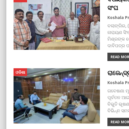
ସଂଘ
ବଲାଙ୍ଗିର, 
ନାରାୟଣ ସି
ମିଶ୍ରଙ୍କ ନ
ଦାବିପତ୍ର ପ
READ MORE
ରାଜେନ୍ଦ
ଓଡିଶା
ଗବେଷଣା ମୂ
ପୂର୍ବତନ ଆଇ
ବିଭୁତି ଭୂ
ବିଭିନ୍ନ ସ
READ MORE