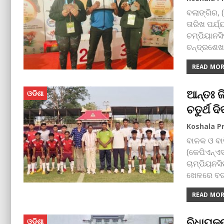
ବଲାଙ୍ଗିର, 
ତାରିଖ ପର୍ଯ୍
ଚମ୍ପିୟାନସିପ
ଚନ୍ଦ୍ରଶେ
READ MORE
ଆନ୍ତଃ ଜ
ଓଡିଶା
ଚତୁର୍ଥ ଦ
ବାଳକ ଓ ବା
(କେପିଏନ୍‌ଏସ
ଚାମ୍ପିୟନସି
ଖେଳରେ ବର
READ MORE
ବିଧାୟକ
ଓଡିଶା