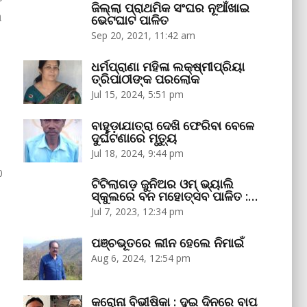
ଜିଲ୍ଲା ପ୍ରାଥମିକ ସଂଘର ନୂଆଁଖାଇ
୩
ଭେଟଘାଟ ପାଳିତ
Sep 20, 2021, 11:42 am
ଧର୍ମପ୍ରାଣା ମହିଳା ଲକ୍ଷ୍ମୀପ୍ରିୟା
ତ୍ରିପାଠୀଙ୍କ ପରଲୋକ
Jul 15, 2024, 5:51 pm
ବାହୁଡ଼ାଯାତ୍ରା ଦେଖି ଫେରିବା ବେଳେ
ଦୁର୍ଘଟଣାରେ ମୃତ୍ୟୁ
Jul 18, 2024, 9:44 pm
0
ଟିଟିଲାଗଡ଼ ଜୁନିଅର ଓମ୍‌ ଭ୍ୟାଲି
ସ୍କୁଲରେ ବନ ମହୋତ୍ସବ ପାଳିତ :…
Jul 7, 2023, 12:34 pm
ପଞ୍ଚଭୂତରେ ଲୀନ ହେଲେ ନିମାଇଁ
Aug 6, 2024, 12:54 pm
କରୋନା ବିଭୀଷିକା : ଦୁଇ ଦିନରେ ବାପ