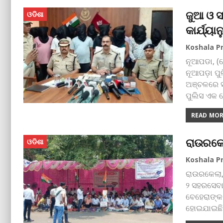
ଜୁଆ ଓ ସ
ଓଡିଶା
କାର୍ଯ୍ୟ
ନୂଆପଡା, (
ନୂଆପଡ଼ା ପୁ
ଅଞ୍ଚଳରେ ସ
ପୁଲିସ ଏକ 
READ MORE
ରାଉରକେ
ଓଡିଶା
ରାଉରକେଲା,
୨ ସହରସେବା
ବେହେରାଙ୍କ
ହୋଇଯାଇଛି 