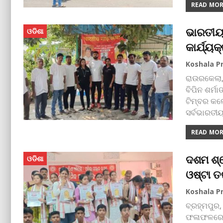
READ MORE
ଭାରତୀୟ 
ଓଡିଶା
କାର୍ଯ୍ୟକ
ରାଉରକେଲା,
ବିପିନ ଶର୍ମ
ଟିମ୍ବର କଲ
ସର୍ବଭାରତୀ
READ MORE
ଦଶମ ଶ୍ର
ଓଡିଶା
ଓଷ୍ଟା ତ
ବ୍ରହ୍ମପୁର,
ଫଳାଫଳରେ ଉ