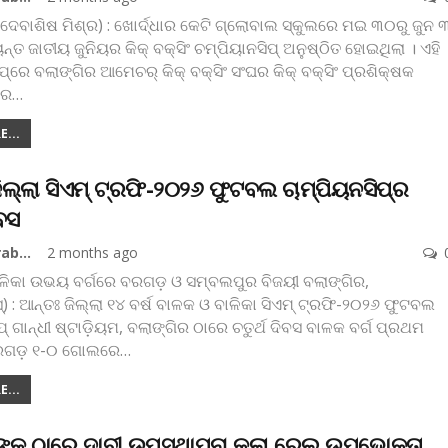
(ଦେବାଶିଷ ମିଶ୍ର) : ଖୋର୍ଦ୍ଧାର କେଟି ଗ୍ଲୋବାଲ ସ୍କୁଲରେ ମଇ ୩୦ରୁ ଜୁନ 
ୟନ୍ତ ଜାତୀୟ ଜୁନିୟର କିକ୍‌ ବକ୍ସିଂ ଚମ୍ପିୟାନସିପ୍‌ ଅନୁଷ୍ଠିତ ହୋଇଥିଲା । ଏହି
୍‌ରେ ବଲାଙ୍ଗିର ଆମେଚର୍‌ କିକ୍‌ ବକ୍ସିଂ ସଂଘର କିକ୍‌ ବକ୍ସିଂ ପ୍ରଶିକ୍ଷକ
ଖର
…
...
ିଲ୍ଲା ସିଏମ୍‌ ଟ୍ରଫି-୨୦୨୬ ଫୁଟବଲ ଚାମ୍ପିୟନସିପ୍‌ର
ିବସ
Koshala Prabaha
2 months ago
ଳିକା ଉଭୟ ବର୍ଗରେ ବରଗଡ଼ ଓ ସମ୍ବଲପୁର ବିଜୟୀ
ବଲାଙ୍ଗିର,
୍‌) : ଆନ୍ତଃ ଜିଲ୍ଲା ୧୪ ବର୍ଷ ବାଳକ ଓ ବାଳିକା ସିଏମ୍‌ ଟ୍ରଫି-୨୦୨୬ ଫୁଟବଲ
ପ୍‌ ଗାନ୍ଧୀ ଷ୍ଟାଡ଼ିୟମ, ବଲାଙ୍ଗିର ଠାରେ ଚତୁର୍ଥ ଦିବସ ବାଳକ ବର୍ଗ ପ୍ରଥମ
ଗଡ଼ ୧-୦ ଗୋଲରେ
…
...
ଙ୍କ ଠାରେ ଦାବୀ ଉପସ୍ଥାପନା କଲା ରେଲ ଉପଭୋକ୍ତା