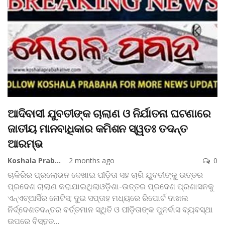
ଆଦିବାସୀ ଯୁବତୀଙ୍କ ଚାଲାଣ ଓ ନିର୍ଯାତନା ଘଟଣାରେ
ଜାତୀୟ ମାନବାଧିକାର କମିଶନ ସ୍ୱତଃ ତଦନ୍ତ
ଆରମ୍ଭ
Koshala Prabaha
2 months ago
0
ଚାକିରିର ପ୍ରଲୋଭନ ଦେଖାଇ ପୀଡ଼ିତା ସହ ଚାରି ଯୁବତୀଙ୍କୁ ଉତ୍ତର
ପ୍ରଦେଶ ଚାଲାଣ କରାଯାଇଥିଲାଓଡ଼ିଶା-ଉତ୍ତର ପ୍ରଦେଶ ପ୍ରଶାସନକୁ
ଏନ୍ଏଚ୍ଆର୍ସିର ନୋଟିସ; ଦୁଇ ସପ୍ତାହ ମଧ୍ୟରେ ରିପୋର୍ଟ ଦାଖଲ
ନିର୍ଦ୍ଦେଶତଦନ୍ତର ବର୍ତ୍ତମାନ ସ୍ଥିତି ଓ ପୀଡ଼ିତାଙ୍କ ପୁନର୍ବାସ ବ୍ୟବସ୍ଥା
ଉପରେ ବିସ୍ତୃତ
…