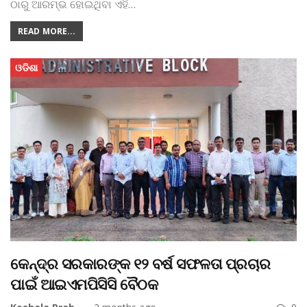
ଠାରୁ ଆରମ୍ଭ ହୋଇଥିବା ଏହି
…
READ MORE...
ଓଡିଶା
କେନ୍ଦ୍ର ସରକାରଙ୍କ ୧୨ ବର୍ଷ ସଫଳତା ପ୍ରଚାର
ପାଇଁ ଆଇଏମପିସିସି ବୈଠକ