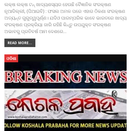
ଲକ୍ଷ ଲକ୍ଷ ଟନ୍ ଖାଦ୍ୟଶସ୍ୟର ହେଉଛି ବୈଜ୍ଞାନିକ ସଂରକ୍ଷଣ
ନୂଆଦିଲ୍ଲୀ, (ପିଆଇବି) : ଫସଲ ଅମଳ ପରେ ଏହାର ଠିକଣା ସଂରକ୍ଷଣ
ଅତ୍ୟନ୍ତ ଗୁରୁତ୍ୱପୂର୍ଣ୍ଣ। ଯଦିଓ ପାରମ୍ପରିକ ଭାବେ ଭାରତରେ ଖାଦ୍ୟ
ସଂରକ୍ଷଣ ପ୍ରକ୍ରିୟା ଜାରି ରହିଛି କିନ୍ତୁ ଉପଯୁକ୍ତ ସଂରକ୍ଷଣ
ଅଭାବରୁ ପ୍ରତିବର୍ଷ ଆମ ଦେଶରେ
…
READ MORE...
ଓଡିଶା