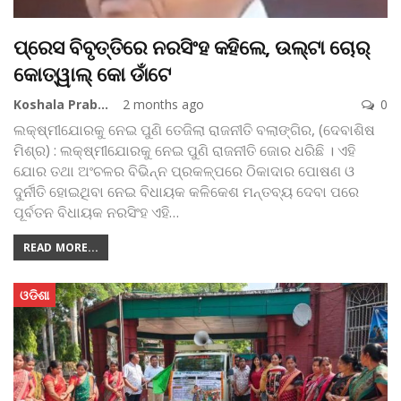
ପ୍ରେସ ବିବୃତ୍ତିରେ ନରସିଂହ କହିଲେ, ଉଲ୍‌ଟା ଚୋର୍‌
କୋତ୍‌ୱାଲ୍‌ କୋ ଡାଁଟେ
Koshala Prabaha
2 months ago
0
ଲକ୍ଷ୍ମୀଯୋରକୁ ନେଇ ପୁଣି ତେଜିଲା ରାଜନୀତି
ବଲାଙ୍ଗିର, (ଦେବାଶିଷ
ମିଶ୍ର) : ଲକ୍ଷ୍ମୀଯୋରକୁ ନେଇ ପୁଣି ରାଜନୀତି ଜୋର ଧରିଛି । ଏହି
ଯୋର ତଥା ଅଂଚଳର ବିଭିନ୍ନ ପ୍ରକଳ୍ପରେ ଠିକାଦାର ପୋଷଣ ଓ
ଦୁର୍ନୀତି ହୋଇଥିବା ନେଇ ବିଧାୟକ କଳିକେଶ ମନ୍ତବ୍ୟ ଦେବା ପରେ
ପୂର୍ବତନ ବିଧାୟକ ନରସିଂହ ଏହି
…
READ MORE...
ଓଡିଶା