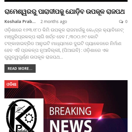
ରାମେଶ୍ୱରରୁ ପାରାଦୀପକୁ ଯୋଡ଼ିବ ଉପକୂଳ ରାଜପଥ
Koshala Prabaha
2 months ago
0
ଓଡ଼ିଶାରେ ୧୬୩.୧୮୦ କିମି ଉପକୂଳ ରାଜମାର୍ଗକୁ କେନ୍ଦ୍ର କ୍ୟାବିନେଟ୍
ମଞ୍ଜୁରିପ୍ରକଳ୍ପ ଲାଗି ଖର୍ଚ୍ଚ ହେବ ୮,୩୦୦.୭୯ କୋଟି
ଟଙ୍କାହାଇବ୍ରିଡ ଆନୁଇଟି ମାଧ୍ୟମରେ ଦୁଇଟି ପ୍ୟାକେଜରେ ନିର୍ମାଣ
ହେବ ଏହି ପ୍ରକଳ୍ପ
ନୂଆଦିଲ୍ଲୀ, (ପିଆଇବି) : ଓଡ଼ିଶାରେ ଏକ
ଗୁରୁତ୍ୱପୂର୍ଣ୍ଣ ଉପକୂଳ ରାଜପଥ
…
READ MORE...
ଓଡିଶା