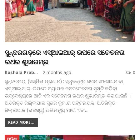
ସୁନ୍ଦରଗଡ଼ରେ ଏସ୍‌ଆଇଆର୍ ଉପରେ ସଚେତନତା
ରଥର ଶୁଭାରମ୍ଭ
Koshala Prabaha
2 months ago
0
ସୁନ୍ଦରଗଡ଼, (ସସ୍ମିତା ପ୍ରଧାନ) : ସ୍ୱତନ୍ତ୍ର ସଘନ ସଂଶୋଧନ ବା
ଏସ୍.ଆଇ.ଆର୍. ଉପରେ ବ୍ୟାପକ ଜନସଚେତନତା ସୃଷ୍ଟି କରିବା
ଉଦ୍ଦେଶ୍ୟରେ ଆଜି ଏକ ସଚେତନତା ରଥର ଶୁଭାରମ୍ଭ କରାଯାଇଛି ।
ଅତିରିକ୍ତ ଜିଲ୍ଲାପାଳ ସୁରଜ କୁମାର ପଟ୍ଟନାୟକ, ଅତିରିକ୍ତ
ଜିଲ୍ଲାପାଳ (ରାଜସ୍ୱ) ଅଭିମନ୍ୟୁ ମାଝୀ ଏବଂ
…
READ MORE...
ଓଡିଶା