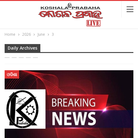
Home
2026
June
3
Daily Archives
ଓଡିଶା