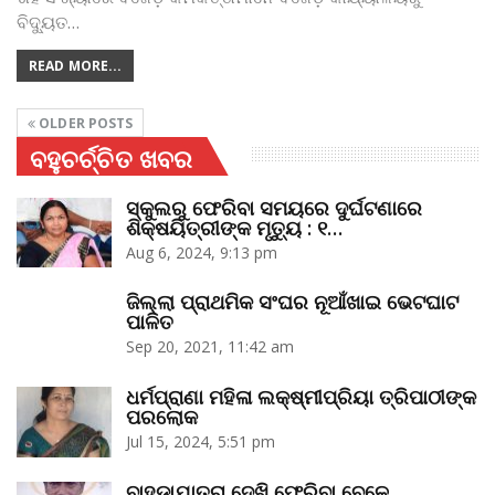
ବିଦ୍ୟୁତ
…
READ MORE...
OLDER POSTS
ବହୁଚର୍ଚ୍ଚିତ ଖବର
ସ୍କୁଲରୁ ଫେରିବା ସମୟରେ ଦୁର୍ଘଟଣାରେ
ଶିକ୍ଷୟିତ୍ରୀଙ୍କ ମୃତ୍ୟୁ : ୧…
Aug 6, 2024, 9:13 pm
ଜିଲ୍ଲା ପ୍ରାଥମିକ ସଂଘର ନୂଆଁଖାଇ ଭେଟଘାଟ
ପାଳିତ
Sep 20, 2021, 11:42 am
ଧର୍ମପ୍ରାଣା ମହିଳା ଲକ୍ଷ୍ମୀପ୍ରିୟା ତ୍ରିପାଠୀଙ୍କ
ପରଲୋକ
Jul 15, 2024, 5:51 pm
ବାହୁଡ଼ାଯାତ୍ରା ଦେଖି ଫେରିବା ବେଳେ