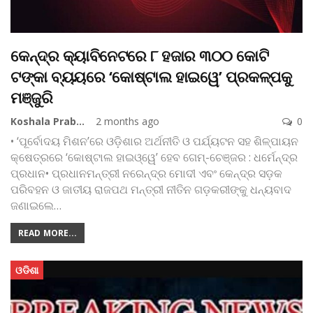
କେନ୍ଦ୍ର କ୍ୟାବିନେଟରେ ୮ ହଜାର ୩୦୦ କୋଟି
ଟଙ୍କା ବ୍ୟୟରେ ‘କୋଷ୍ଟାଲ ହାଇୱେ’ ପ୍ରକଳ୍ପକୁ
ମଞ୍ଜୁରି
Koshala Prabaha
2 months ago
0
• ‘ପୂର୍ବୋଦୟ ମିଶନ’ରେ ଓଡ଼ିଶାର ଅର୍ଥନୀତି ଓ ପର୍ଯ୍ୟଟନ ସହ ଶିଳ୍ପାୟନ
କ୍ଷେତ୍ରରେ ‘କୋଷ୍ଟାଲ ହାଇଓ୍ୱେ’ ହେବ ଗେମ୍-ଚେଞ୍ଜର : ଧର୍ମେନ୍ଦ୍ର
ପ୍ରଧାନ• ପ୍ରଧାନମନ୍ତ୍ରୀ ନରେନ୍ଦ୍ର ମୋଦୀ ଏବଂ କେନ୍ଦ୍ର ସଡ଼କ
ପରିବହନ ଓ ଜାତୀୟ ରାଜପଥ ମନ୍ତ୍ରୀ ନୀତିନ ଗଡ଼କରୀଙ୍କୁ ଧନ୍ୟବାଦ
ଜଣାଇଲେ
…
READ MORE...
ଓଡିଶା