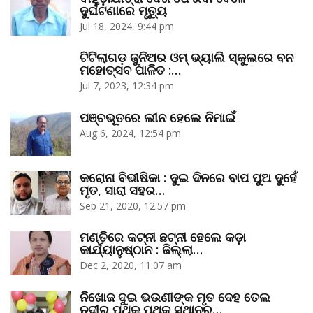
ଦୁର୍ଘଟଣାରେ ମୃତ୍ୟୁ
Jul 18, 2024, 9:44 pm
ଟିଟିଲାଗଡ଼ ଜୁନିଅର ଓମ୍‌ ଭ୍ୟାଲି ସ୍କୁଲରେ ବନ
ମହୋତ୍ସବ ପାଳିତ :…
Jul 7, 2023, 12:34 pm
ପଞ୍ଚଭୂତରେ ଲୀନ ହେଲେ ନିମାଇଁ
Aug 6, 2024, 12:54 pm
କରୋନା ବିଭୀଷିକା : ଦୁଇ ଦିନରେ ବାପ ପୁଅ ଦୁହେଁ
ମୃତ, ସାରା ସହର…
Sep 21, 2020, 12:57 pm
ମଣ୍ତିରେ କଟ୍‌ନୀ ଛଟ୍‌ନୀ ହେଲେ କଡ଼ା
କାର୍ଯ୍ୟାନୁଷ୍ଠାନ : ଜିଲ୍ଲା…
Dec 2, 2020, 11:07 am
ନିଖୋଜ ଦୁଇ ଭଉଣୀଙ୍କ ମୃତ ଦେହ ତେଲ
ନଦୀର ପୃଥକ୍‌ ପୃଥକ୍‌ ସ୍ଥାନରୁ…