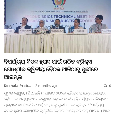
ବିପର୍ଯ୍ୟୟ ବିପଦ ହ୍ରାସ ପାଇଁ ଗଠିତ ବ୍ରିକ୍ସ
ଗୋଷ୍ଠୀର ଦ୍ୱିତୀୟ ବୈଠକ ଆଜିଠାରୁ ପୁରୀରେ
ଆରମ୍ଭ
Koshala Prabaha
2 months ago
0
ଭୁବନେଶ୍ୱର, (ପିଆଇବି) : ଭାରତ ୨୦୨୬ ବ୍ରିକ୍ସ ରାଷ୍ଟ୍ର ଗୋଷ୍ଠୀ
ବୈଠକର ଅଧ୍ୟକ୍ଷତା କରୁଥିବା ବେଳେ ଜାତୀୟ ବିପର୍ଯ୍ୟୟ ପରିଚାଳନା
ପ୍ରାଧିକରଣ (ଏନଡିଏମଏ) ପକ୍ଷରୁ ପୁରୀ ଠାରେ ବ୍ରିକ୍ସ ବିପର୍ଯ୍ୟୟ
ବିପଦ ହ୍ରାସ ଗୋଷ୍ଠୀର ଦ୍ୱିତୀୟ ବୈଠକ ଆୟୋଜନ କରାଯାଉଛି । ଆଜି