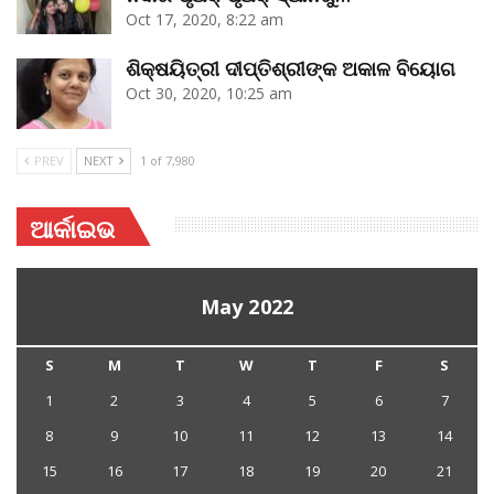
Oct 17, 2020, 8:22 am
ଶିକ୍ଷୟିତ୍ରୀ ଦୀପ୍ତିଶ୍ରୀଙ୍କ ଅକାଳ ବିୟୋଗ
Oct 30, 2020, 10:25 am
PREV
NEXT
1 of 7,980
ଆର୍କାଇଭ
May 2022
S
M
T
W
T
F
S
1
2
3
4
5
6
7
8
9
10
11
12
13
14
15
16
17
18
19
20
21