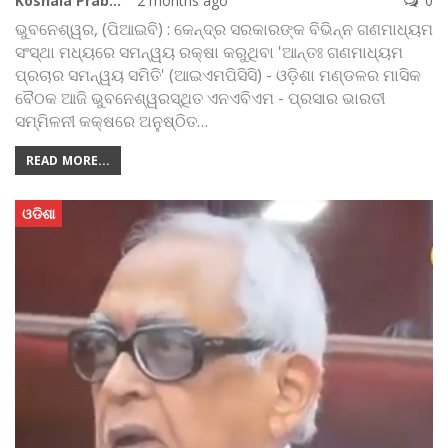
Koshala Prabaha
2 months ago
0
ଭୁବନେଶ୍ୱର, (ପିଆଇବି) : କେନ୍ଦ୍ର ସରକାରଙ୍କ ବିଭିନ୍ନ ଗଣମାଧ୍ୟମ
ସଂସ୍ଥା ମଧ୍ୟରେ ସମନ୍ୱୟ ରକ୍ଷା କରୁଥିବା 'ଆନ୍ତଃ ଗଣମାଧ୍ୟମ
ପ୍ରଚାର ସମନ୍ୱୟ ସମିତି' (ଆଇଏମପିସିସି) - ଓଡ଼ିଶା ମଣ୍ଡଳର ମାସିକ
ବୈଠକ ଆଜି ଭୁବନେଶ୍ୱରସ୍ଥିତ ଏନଏବିଏମ - ପ୍ରସାର ଭାରତୀ
ସମ୍ମିଳନୀ କକ୍ଷରେ ଅନୁଷ୍ଠିତ
…
READ MORE...
ଓଡିଶା