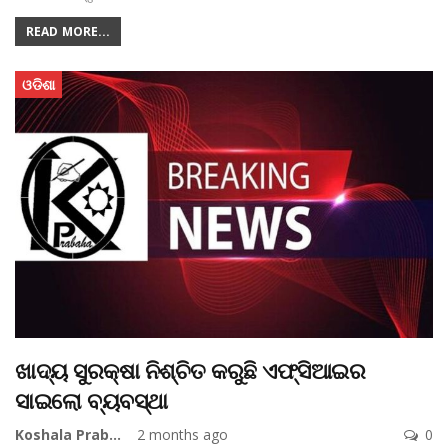
READ MORE...
ଓଡିଶା
ଖାଦ୍ୟ ସୁରକ୍ଷା ନିଶ୍ଚିତ କରୁଛି ଏଫ୍ସିଆଇର
ସାଇଲୋ ବ୍ୟବସ୍ଥା
Koshala Prabaha
2 months ago
0