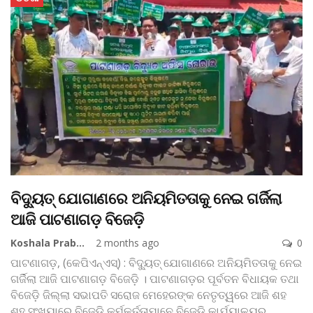
ବିଦ୍ୟୁତ୍‌ ଯୋଗାଣରେ ଅନିୟମିତତାକୁ ନେଇ ଗର୍ଜିଲା
ଆଜି ପାଟଣାଗଡ଼ ବିଜେଡ଼ି
Koshala Prabaha
2 months ago
0
ପାଟଣାଗଡ଼, (କେପିଏନ୍‌ଏସ୍‌) : ବିଦ୍ୟୁତ୍‌ ଯୋଗାଣରେ ଅନିୟମିତତାକୁ ନେଇ
ଗର୍ଜିଲା ଆଜି ପାଟଣାଗଡ଼ ବିଜେଡ଼ି । ପାଟଣାଗଡ଼ର ପୂର୍ବତନ ବିଧାୟକ ତଥା
ବିଜେଡ଼ି ଜିଲ୍ଲା ସଭାପତି ସରୋଜ ମେହେରଙ୍କ ନେତୃତ୍ୱରେ ଆଜି ଶହ
ଶହ ସଂଖ୍ୟାରେ ବିଜେଡ଼ି କର୍ମକର୍ତ୍ତାମାନେ ବିଜେଡ଼ି କାର୍ଯ୍ୟାଳୟରୁ