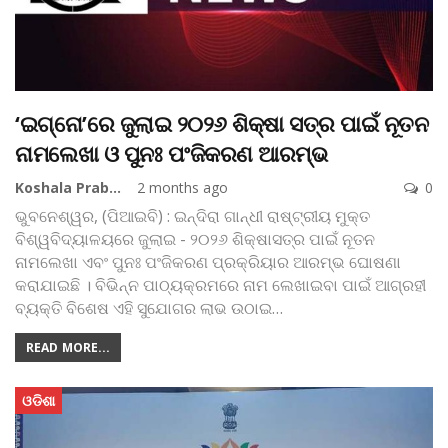
‘ଇଗ୍ନୋ’ରେ ଜୁଲାଇ ୨୦୨୬ ଶିକ୍ଷା ସତ୍ର ପାଇଁ ନୂତନ
ନାମଲେଖା ଓ ପୁନଃ ପଂଜିକରଣ ଆରମ୍ଭ
Koshala Prabaha
2 months ago
0
ଭୁବନେଶ୍ୱର, (ପିଆଇବି) : ଇନ୍ଦିରା ଗାନ୍ଧୀ ରାଷ୍ଟ୍ରୀୟ ମୁକ୍ତ
ବିଶ୍ୱବିଦ୍ୟାଳୟରେ ଜୁଲାଇ - ୨୦୨୬ ଶିକ୍ଷାସତ୍ର ପାଇଁ ନୂତନ
ନାମଲେଖା ଏବଂ ପୁନଃ ପଂଜିକରଣ ପ୍ରକ୍ରିୟାର ଆରମ୍ଭ ଘୋଷଣା
କରାଯାଇଛି । ବିଭିନ୍ନ ପାଠ୍ୟକ୍ରମରେ ନାମ ଲେଖାଇବା ପାଇଁ ଆଗ୍ରହୀ
ବ୍ୟକ୍ତି ବିଶେଷ ଏହି ସୁଯୋଗର ଲାଭ ଉଠାଇ
…
READ MORE...
ଓଡିଶା