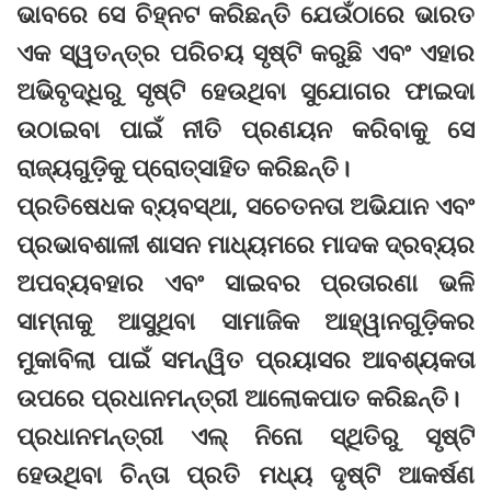
ଭାବରେ ସେ ଚିହ୍ନଟ କରିଛନ୍ତି ଯେଉଁଠାରେ ଭାରତ
ଏକ ସ୍ୱତନ୍ତ୍ର ପରିଚୟ ସୃଷ୍ଟି କରୁଛି ଏବଂ ଏହାର
ଅଭିବୃଦ୍ଧିରୁ ସୃଷ୍ଟି ହେଉଥିବା ସୁଯୋଗର ଫାଇଦା
ଉଠାଇବା ପାଇଁ ନୀତି ପ୍ରଣୟନ କରିବାକୁ ସେ
ରାଜ୍ୟଗୁଡ଼ିକୁ ପ୍ରୋତ୍ସାହିତ କରିଛନ୍ତି।
ପ୍ରତିଷେଧକ ବ୍ୟବସ୍ଥା, ସଚେତନତା ଅଭିଯାନ ଏବଂ
ପ୍ରଭାବଶାଳୀ ଶାସନ ମାଧ୍ୟମରେ ମାଦକ ଦ୍ରବ୍ୟର
ଅପବ୍ୟବହାର ଏବଂ ସାଇବର ପ୍ରତାରଣା ଭଳି
ସାମ୍ନାକୁ ଆସୁଥିବା ସାମାଜିକ ଆହ୍ୱାନଗୁଡ଼ିକର
ମୁକାବିଲା ପାଇଁ ସମନ୍ୱିତ ପ୍ରୟାସର ଆବଶ୍ୟକତା
ଉପରେ ପ୍ରଧାନମନ୍ତ୍ରୀ ଆଲୋକପାତ କରିଛନ୍ତି।
ପ୍ରଧାନମନ୍ତ୍ରୀ ଏଲ୍ ନିନୋ ସ୍ଥିତିରୁ ସୃଷ୍ଟି
ହେଉଥିବା ଚିନ୍ତା ପ୍ରତି ମଧ୍ୟ ଦୃଷ୍ଟି ଆକର୍ଷଣ