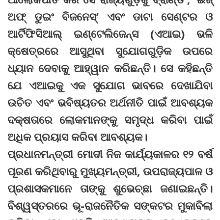
ଅଫ୍ ଡୁଇଂ ବିଜନେସ୍’ ଏବଂ ଡାଟା ସେଣ୍ଟର ଓ
ଆର୍ଟିଫିସିଆଲ୍ ଇଣ୍ଟେଲିଜେନ୍ସ (ଏଆଇ) ଭଳି
କ୍ଷେତ୍ରରେ ଆସୁଥିବା ସୁଯୋଗଗୁଡ଼ିକ ଉପରେ
ଧ୍ୟାନ ଦେବାକୁ ଆହ୍ୱାନ କରିଛନ୍ତି। ସେ କହିଛନ୍ତି
ଯେ ଏଆଇକୁ ଏକ ସୁଯୋଗ ଭାବରେ ଦେଖାଯିବା
ଉଚିତ ଏବଂ ଭବିଷ୍ୟତର ଅର୍ଥନୀତି ପାଇଁ ଆବଶ୍ୟକ
ଦକ୍ଷତାରେ ଲୋକମାନଙ୍କୁ ସମୃଦ୍ଧ କରିବା ପାଇଁ
ଅଧିକ ପ୍ରୟାସ କରିବା ଆବଶ୍ୟକ।
ପ୍ରଧାନମନ୍ତ୍ରୀ ମୋଦୀ ନିଜ କାର୍ଯ୍ୟକାଳର ୧୨ ବର୍ଷ
ପୂରଣ କରିଥିବାରୁ ମୁଖ୍ୟମନ୍ତ୍ରୀ, ଉପରାଜ୍ୟପାଳ ଓ
ପ୍ରଶାସକମାନେ ତାଙ୍କୁ ଶୁଭେଚ୍ଛା ଜଣାଇଛନ୍ତି।
ବିଶ୍ୱସ୍ତରରେ ଭୂ-ରାଜନୈତିକ ସଙ୍କଟର ମୁକାବିଲା