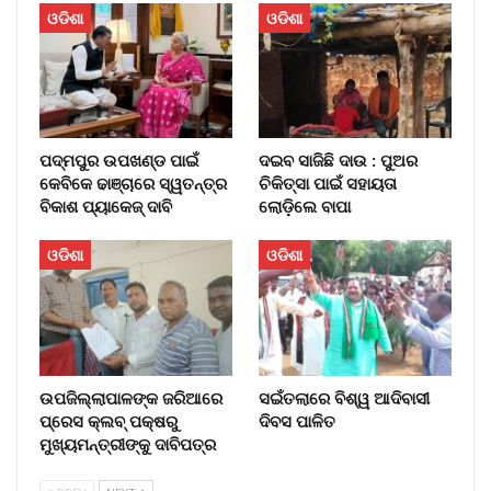
ଓଡିଶା
ଓଡିଶା
ପଦ୍ମପୁର ଉପଖଣ୍ଡ ପାଇଁ
ଦଇବ ସାଜିଛି ଦାଉ : ପୁଅର
କେବିକେ ଢାଞ୍ଚାରେ ସ୍ୱତନ୍ତ୍ର
ଚିକିତ୍ସା ପାଇଁ ସହାୟତା
ବିକାଶ ପ୍ୟାକେଜ୍ ଦାବି
ଲୋଡ଼ିଲେ ବାପା
ଓଡିଶା
ଓଡିଶା
ଉପଜିଲ୍ଲାପାଳଙ୍କ ଜରିଆରେ
ସଇଁତଲାରେ ବିଶ୍ୱ ଆଦିବାସୀ
ପ୍ରେସ କ୍ଲବ୍ ପକ୍ଷରୁ
ଦିବସ ପାଳିତ
ମୁଖ୍ୟମନ୍ତ୍ରୀଙ୍କୁ ଦାବିପତ୍ର