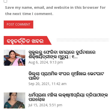
Save my name, email, and website in this browser for
the next time I comment.
ବହୁଚର୍ଚ୍ଚିତ ଖବର
ସ୍କୁଲରୁ ଫେରିବା ସମୟରେ ଦୁର୍ଘଟଣାରେ
ଶିକ୍ଷୟିତ୍ରୀଙ୍କ ମୃତ୍ୟୁ : ୧…
Aug 6, 2024, 9:13 pm
ଜିଲ୍ଲା ପ୍ରାଥମିକ ସଂଘର ନୂଆଁଖାଇ ଭେଟଘାଟ
ପାଳିତ
Sep 20, 2021, 11:42 am
ଧର୍ମପ୍ରାଣା ମହିଳା ଲକ୍ଷ୍ମୀପ୍ରିୟା ତ୍ରିପାଠୀଙ୍କ
ପରଲୋକ
Jul 15, 2024, 5:51 pm