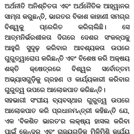
ଅର୍ଥନୀତି ଅନିଶ୍ଚିତତା ଏବଂ ଅର୍ଥନୈତିକ ଆହ୍ୱାନର
ସାମ୍ନା କରୁଛନ୍ତି, ଭାରତର ବିକାଶ କାହାଣୀ ସମଗ୍ର
ବିଶ୍ୱକୁ ପ୍ରେରିତ କରିଚାଲିଛି। ସେ
ଆତ୍ମନିର୍ଭରଶୀଳତା ଦିଗରେ ଦେଶର ସଂକଳ୍ପକୁ
ଆହୁରି ସୁଦୃଢ଼ କରିବାର ଆବଶ୍ୟକତା ଉପରେ
ଗୁରୁତ୍ୱାରୋପ କରିଛନ୍ତି ଏବଂ ବିଶେଷ କରି ଅକ୍ଷୟ
ଶକ୍ତି କ୍ଷେତ୍ରରେ ବିଶ୍ୱର ସର୍ବୋତ୍ତମ
ଅଭ୍ୟାସଗୁଡ଼ିକୁ ଗ୍ରହଣ ଓ କାର୍ଯ୍ୟକାରୀ କରିବାର
ଗୁରୁତ୍ୱ ଉପରେ ଆଲୋକପାତ କରିଛନ୍ତି।
ସହଭାଗୀ ସଂଘୀୟ ବ୍ୟବସ୍ଥାର ଗୁରୁତ୍ୱ ଉପରେ
ଆଲୋକପାତ କରି ପ୍ରଧାନମନ୍ତ୍ରୀ କହିଛନ୍ତି ଯେ,
ଏକ ‘ବିକଶିତ ଭାରତ’ର ଲକ୍ଷ୍ୟ ହାସଲ କରିବା
ପାଇଁ କେନ୍ଦ୍ର ଏବଂ ରାଜ୍ୟଗୁଡ଼ିକୁ ମିଳିମିଶି କାର୍ଯ୍ୟ