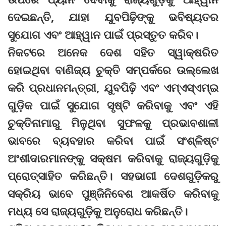
ଦେଇଛନ୍ତି, ଯାହା ଯୁବପିଢ଼ିଙ୍କୁ ଭବିଷ୍ୟତର
ସୁଯୋଗ ଏବଂ ଆହ୍ୱାନ ପାଇଁ ପ୍ରସ୍ତୁତ କରିବ।
ନିକଟରେ ଅନେକ ଦେଶ ସହିତ ସ୍ୱାକ୍ଷରିତ
ହୋଇଥିବା ବାଣିଜ୍ୟ ଚୁକ୍ତି ସମ୍ପର୍କରେ ଉଲ୍ଲେଖ
କରି ପ୍ରଧାନମନ୍ତ୍ରୀ, ଯୁବପିଢ଼ି ଏବଂ ଏମ୍ଏସ୍ଏମ୍ଇ
ଗୁଡ଼ିକ ପାଇଁ ସୁଯୋଗ ସୃଷ୍ଟି କରିବାକୁ ଏବଂ ଏହି
ଚୁକ୍ତିନାମାରୁ ମିଳୁଥିବା ସୁଫଳକୁ ପ୍ରଭାବଶାଳୀ
ଭାବରେ ବ୍ୟବହାର କରିବା ପାଇଁ ସଂଶ୍ଳିଷ୍ଟ
ଅଂଶୀଦାରମାନଙ୍କୁ ସକ୍ଷମ କରିବାକୁ ରାଜ୍ୟଗୁଡ଼ିକୁ
ପ୍ରୋତ୍ସାହିତ କରିଛନ୍ତି। ସହଭାଗୀ ଦେଶଗୁଡ଼ିକରୁ
ସକ୍ରିୟ ଭାବେ ପୁଞ୍ଜିନିବେଶ ଆକର୍ଷିତ କରିବାକୁ
ମଧ୍ୟ ସେ ରାଜ୍ୟଗୁଡ଼ିକୁ ଅନୁରୋଧ କରିଛନ୍ତି।