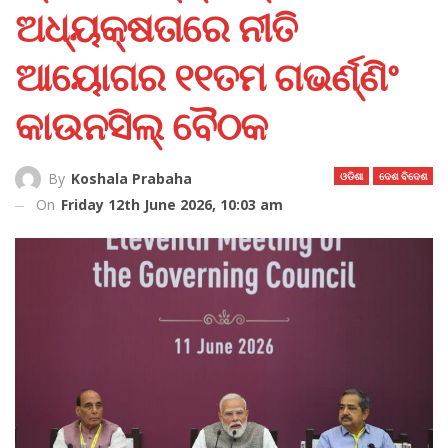
ଅଧ୍ୟକ୍ଷତାରେ ନୀତି
ଆୟୋଗର ୧୧ତମ ଗଭର୍ଣ୍ଣିଂ
କାଉନସିଲ୍ ବୈଠକ
ଓଡିଶା
ଦେଶ ବିଦେଶ
By
Koshala Prabaha
On
Friday 12th June 2026, 10:03 am