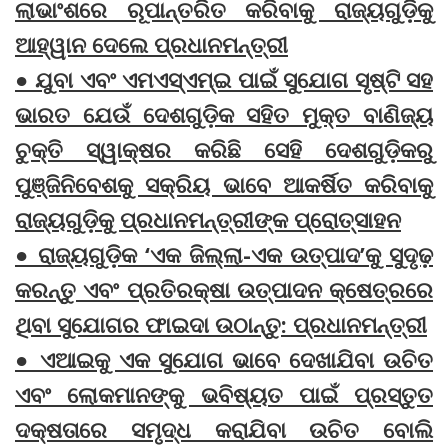
ଲାଭାଂଶରେ ରୂପାନ୍ତରିତ କରିବାକୁ ରାଜ୍ୟଗୁଡ଼ିକୁ
ଆହ୍ୱାନ ଦେଲେ ପ୍ରଧାନମନ୍ତ୍ରୀ
● ଯୁବା ଏବଂ ଏମଏସ୍ଏମ୍ଇ ପାଇଁ ସୁଯୋଗ ସୃଷ୍ଟି ସହ
ଭାରତ ଯେଉଁ ଦେଶଗୁଡ଼ିକ ସହିତ ମୁକ୍ତ ବାଣିଜ୍ୟ
ଚୁକ୍ତି ସ୍ୱାକ୍ଷର କରିଛି ସେହି ଦେଶଗୁଡ଼ିକରୁ
ପୁଞ୍ଜିନିବେଶକୁ ସକ୍ରିୟ ଭାବେ ଆକର୍ଷିତ କରିବାକୁ
ରାଜ୍ୟଗୁଡ଼ିକୁ ପ୍ରଧାନମନ୍ତ୍ରୀଙ୍କ ପ୍ରୋତ୍ସାହନ
● ରାଜ୍ୟଗୁଡ଼ିକ ‘ଏକ ଜିଲ୍ଲା-ଏକ ଉତ୍ପାଦ’କୁ ସୁଦୃଢ଼
କରନ୍ତୁ ଏବଂ ପ୍ରତିରକ୍ଷା ଉତ୍ପାଦନ କ୍ଷେତ୍ରରେ
ଥିବା ସୁଯୋଗର ଫାଇଦା ଉଠାନ୍ତୁ: ପ୍ରଧାନମନ୍ତ୍ରୀ
● ଏଆଇକୁ ଏକ ସୁଯୋଗ ଭାବେ ଦେଖାଯିବା ଉଚିତ
ଏବଂ ଲୋକମାନଙ୍କୁ ଭବିଷ୍ୟତ ପାଇଁ ପ୍ରସ୍ତୁତ
ଦକ୍ଷତାରେ ସମୃଦ୍ଧ କରାଯିବା ଉଚିତ ବୋଲି