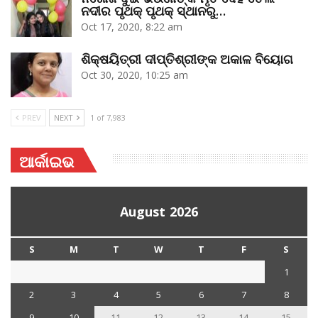
ନଦୀର ପୃଥକ୍‌ ପୃଥକ୍‌ ସ୍ଥାନରୁ…
Oct 17, 2020, 8:22 am
ଶିକ୍ଷୟିତ୍ରୀ ଦୀପ୍ତିଶ୍ରୀଙ୍କ ଅକାଳ ବିୟୋଗ
Oct 30, 2020, 10:25 am
PREV
NEXT
1 of 7,983
ଆର୍କାଇଭ
August 2026
S
M
T
W
T
F
S
1
2
3
4
5
6
7
8
9
10
11
12
13
14
15