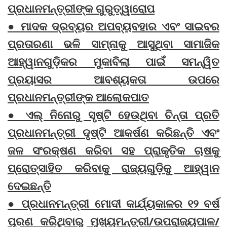
ପ୍ରଧାନମନ୍ତ୍ରୀଙ୍କ ଗୁରୁତ୍ୱାରୋପ
● ମାଦକ ଦ୍ରବ୍ୟର ଅପବ୍ୟବହାର ଏବଂ ସାଇବର
ପ୍ରତାରଣା ଭଳି ସାମ୍ନାକୁ ଆସୁଥିବା ସାମାଜିକ
ଆହ୍ୱାନଗୁଡ଼ିକର ମୁକାବିଲା ପାଇଁ ସମନ୍ୱିତ
ପ୍ରୟାସର ଆବଶ୍ୟକତା ଉପରେ
ପ୍ରଧାନମନ୍ତ୍ରୀଙ୍କ ଆଲୋକପାତ
● ଏଲ୍ ନିନୋରୁ ସୃଷ୍ଟି ହେଉଥିବା ଚିନ୍ତା ପ୍ରତି
ପ୍ରଧାନମନ୍ତ୍ରୀ ଦୃଷ୍ଟି ଆକର୍ଷଣ କରିଛନ୍ତି ଏବଂ
ଜଳ ସଂରକ୍ଷଣ କରିବା ସହ ପ୍ରାକୃତିକ ଚାଷକୁ
ପ୍ରୋତ୍ସାହିତ କରିବାକୁ ରାଜ୍ୟଗୁଡ଼ିକୁ ଆହ୍ୱାନ
ଦେଇଛନ୍ତି
● ପ୍ରଧାନମନ୍ତ୍ରୀ ମୋଦୀ କାର୍ଯ୍ୟକାଳର ୧୨ ବର୍ଷ
ପୂରଣ କରିଥିବାରୁ ମୁଖ୍ୟମନ୍ତ୍ରୀ/ଉପରାଜ୍ୟପାଳ/