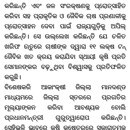
କରିଛନ୍ତି ଏବଂ ଜଳ ସଂରକ୍ଷଣକୁ ପ୍ରୋତ୍ସାହିତ
କରିବା ସହ ପ୍ରାକୃତିକ ଓ ଜୈବିକ ଚାଷ ପ୍ରଣାଳୀକୁ
ପ୍ରୋତ୍ସାହନ ଦେବା ପାଇଁ ରାଜ୍ୟଗୁଡ଼ିକୁ ଅପିଲ୍
କରିଛନ୍ତି। ସେ ଉଲ୍ଲେଖ କରିଛନ୍ତି ଯେ ଚଳିତ
ଖରିଫ ଋତୁରେ ଚାଷୀଙ୍କ ଦ୍ୱାରା ୧୧ ଲକ୍ଷ ଟନ୍
ଜୈବିକ ଖତ କ୍ରୟ କରାଯିବା ସ୍ଥାୟୀ କୃଷି ପ୍ରତି
ସେମାନଙ୍କର ବଢ଼ୁଥିବା ବିଶ୍ୱାସକୁ ପ୍ରତିଫଳିତ
କରୁଛି।
ବିଶେଷକରି ଆକାଂକ୍ଷୀ ଜିଲ୍ଲା ମାନଦଣ୍ଡ
ମାଧ୍ୟମରେ ଜିଲ୍ଲା ସ୍ତରରେ ପ୍ରଗତିର
ମୂଲ୍ୟାଙ୍କନ କରିବା ଆବଶ୍ୟକ ବୋଲି
ପ୍ରଧାନମନ୍ତ୍ରୀ ଗୁରୁତ୍ୱାରୋପ କରିଛନ୍ତି।
ସେହିଭଳି ଭାବରେ କୃଷି କ୍ଷେତ୍ରରେ ସକାରାତ୍ମକ