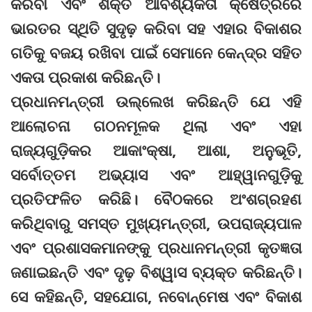
କରିବା ଏବଂ ଶକ୍ତି ଆବଶ୍ୟକତା କ୍ଷେତ୍ରରେ
ଭାରତର ସ୍ଥିତି ସୁଦୃଢ଼ କରିବା ସହ ଏହାର ବିକାଶର
ଗତିକୁ ବଜୟ ରଖିବା ପାଇଁ ସେମାନେ କେନ୍ଦ୍ର ସହିତ
ଏକତା ପ୍ରକାଶ କରିଛନ୍ତି।
ପ୍ରଧାନମନ୍ତ୍ରୀ ଉଲ୍ଲେଖ କରିଛନ୍ତି ଯେ ଏହି
ଆଲୋଚନା ଗଠନମୂଳକ ଥିଲା ଏବଂ ଏହା
ରାଜ୍ୟଗୁଡ଼ିକର ଆକାଂକ୍ଷା, ଆଶା, ଅନୁଭୂତି,
ସର୍ବୋତ୍ତମ ଅଭ୍ୟାସ ଏବଂ ଆହ୍ୱାନଗୁଡ଼ିକୁ
ପ୍ରତିଫଳିତ କରିଛି। ବୈଠକରେ ଅଂଶଗ୍ରହଣ
କରିଥିବାରୁ ସମସ୍ତ ମୁଖ୍ୟମନ୍ତ୍ରୀ, ଉପରାଜ୍ୟପାଳ
ଏବଂ ପ୍ରଶାସକମାନଙ୍କୁ ପ୍ରଧାନମନ୍ତ୍ରୀ କୃତଜ୍ଞତା
ଜଣାଇଛନ୍ତି ଏବଂ ଦୃଢ଼ ବିଶ୍ୱାସ ବ୍ୟକ୍ତ କରିଛନ୍ତି।
ସେ କହିଛନ୍ତି, ସହଯୋଗ, ନବୋନ୍ମେଷ ଏବଂ ବିକାଶ