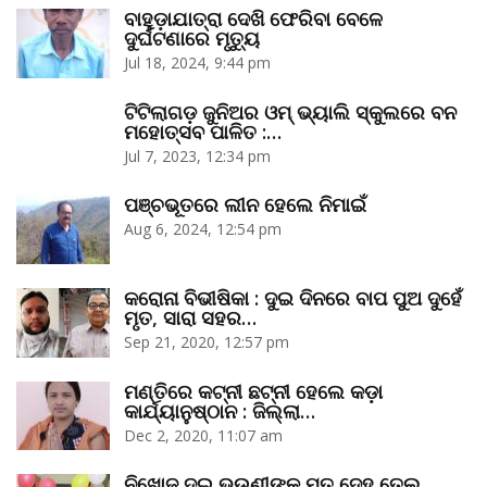
ବାହୁଡ଼ାଯାତ୍ରା ଦେଖି ଫେରିବା ବେଳେ
ଦୁର୍ଘଟଣାରେ ମୃତ୍ୟୁ
Jul 18, 2024, 9:44 pm
ଟିଟିଲାଗଡ଼ ଜୁନିଅର ଓମ୍‌ ଭ୍ୟାଲି ସ୍କୁଲରେ ବନ
ମହୋତ୍ସବ ପାଳିତ :…
Jul 7, 2023, 12:34 pm
ପଞ୍ଚଭୂତରେ ଲୀନ ହେଲେ ନିମାଇଁ
Aug 6, 2024, 12:54 pm
କରୋନା ବିଭୀଷିକା : ଦୁଇ ଦିନରେ ବାପ ପୁଅ ଦୁହେଁ
ମୃତ, ସାରା ସହର…
Sep 21, 2020, 12:57 pm
ମଣ୍ତିରେ କଟ୍‌ନୀ ଛଟ୍‌ନୀ ହେଲେ କଡ଼ା
କାର୍ଯ୍ୟାନୁଷ୍ଠାନ : ଜିଲ୍ଲା…
Dec 2, 2020, 11:07 am
ନିଖୋଜ ଦୁଇ ଭଉଣୀଙ୍କ ମୃତ ଦେହ ତେଲ