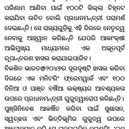
ପରିଣାମ ଆଣିବା ପାଇଁ ୧୦୦ଟି ଜିଲ୍ଲା ଚିହ୍ନଟ
କରାଯିବା ଉଚିତ ବୋଲି ପ୍ରଧାନମନ୍ତ୍ରୀ ପରାମର୍ଶ
ଦେଇଛନ୍ତି। ସେ ରାଜ୍ୟଗୁଡ଼ିକୁ ଏହି ଦିଗରେ ନେତୃତ୍ୱ
ନେବାକୁ ଆହ୍ୱାନ କରିଛନ୍ତି ଯେପରି ଆକାଂକ୍ଷୀ
ଆଭିମୁଖ୍ୟ ମାଧ୍ୟମରେ ଏକ ଅଭୂତପୂର୍ବ
ରୂପାନ୍ତରଣ ହାସଲ କରାଯାଇପାରିବ।
ବିକଶିତ ଭାରତ@୨୦୪୭ର ଦୂରଦୃଷ୍ଟି ହାସଲ କରିବା
ଦିଗରେ ଏକ ମନିଟରିଂ ଫ୍ରେମୱାର୍କ ଏବଂ ୧୦୦
ଦିନିଆ ଓ ପାଞ୍ଚ ବର୍ଷିଆ ଲକ୍ଷ୍ୟର ଆବଶ୍ୟକତା
ଉପରେ ପ୍ରଧାନମନ୍ତ୍ରୀ ଗୁରୁତ୍ୱାରୋପ କରିଛନ୍ତି।
ପୁଞ୍ଜିନିବେଶ ଆକର୍ଷିତ କରିବା ପାଇଁ ସୁଶାସନ,
ସ୍ୱଚ୍ଛତା ଏବଂ ଭିତ୍ତିଭୂମିର ଗୁରୁତ୍ୱ ଉପରେ
ଆଲୋକପାତ କରି ସେ ରାଜ୍ୟଗୁଡ଼ିକୁ ବ୍ରାଣ୍ଡିଂ, ‘ଇଜ୍