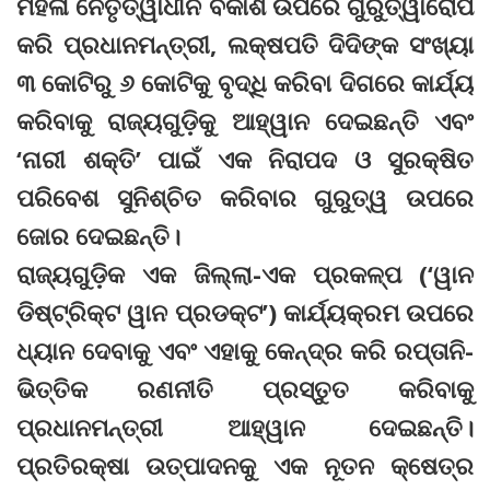
ମହିଳା ନେତୃତ୍ୱାଧୀନ ବିକାଶ ଉପରେ ଗୁରୁତ୍ୱାରୋପ
କରି ପ୍ରଧାନମନ୍ତ୍ରୀ, ଲକ୍ଷପତି ଦିଦିଙ୍କ ସଂଖ୍ୟା
୩ କୋଟିରୁ ୬ କୋଟିକୁ ବୃଦ୍ଧି କରିବା ଦିଗରେ କାର୍ଯ୍ୟ
କରିବାକୁ ରାଜ୍ୟଗୁଡ଼ିକୁ ଆହ୍ୱାନ ଦେଇଛନ୍ତି ଏବଂ
‘ନାରୀ ଶକ୍ତି’ ପାଇଁ ଏକ ନିରାପଦ ଓ ସୁରକ୍ଷିତ
ପରିବେଶ ସୁନିଶ୍ଚିତ କରିବାର ଗୁରୁତ୍ୱ ଉପରେ
ଜୋର ଦେଇଛନ୍ତି।
ରାଜ୍ୟଗୁଡ଼ିକ ଏକ ଜିଲ୍ଲା-ଏକ ପ୍ରକଳ୍ପ (‘ୱାନ
ଡିଷ୍ଟ୍ରିକ୍ଟ ୱାନ ପ୍ରଡକ୍ଟ’) କାର୍ଯ୍ୟକ୍ରମ ଉପରେ
ଧ୍ୟାନ ଦେବାକୁ ଏବଂ ଏହାକୁ କେନ୍ଦ୍ର କରି ରପ୍ତାନି-
ଭିତ୍ତିକ ରଣନୀତି ପ୍ରସ୍ତୁତ କରିବାକୁ
ପ୍ରଧାନମନ୍ତ୍ରୀ ଆହ୍ୱାନ ଦେଇଛନ୍ତି।
ପ୍ରତିରକ୍ଷା ଉତ୍ପାଦନକୁ ଏକ ନୂତନ କ୍ଷେତ୍ର