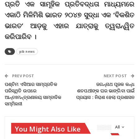
ପ୍ରତି ଏକ ସାମୂହିକ ପ୍ରତିବଦ୍ଧତା ମାଧ୍ୟମରେ
ଏକାଠି ମିଳିମିଶି ଭାରତ ୨୦୪୭ ସୁଦ୍ଧା ଏକ ‘ବିକଶିତ
ଭାରତ’ ଆଡ଼କୁ ଏହାର ଯାତ୍ରାକୁ ତ୍ୱରାନ୍ୱିତ
କରିପାରିବ ।
pib news
PREV POST
NEXT POST
ପଶ୍ଚିମ ଏସିଆର ସାମ୍ପ୍ରତିକ
ଜଗନ୍ନାଥ ପୂଜକ କନ୍ଧ
ପରିସ୍ଥିତି ଉପରେ
ଶତପଥୀଙ୍କ ଘର ଭାଙ୍ଗିବା ପାଇଁ
ଆନ୍ତଃମନ୍ତ୍ରଣାଳୟ ସାମ୍ବାଦିକ
ପ୍ରୟାସ : ନିରାଶ ହେଲା ପ୍ରଶାସନ
ସମ୍ମିଳନୀ
You Might Also Like
All