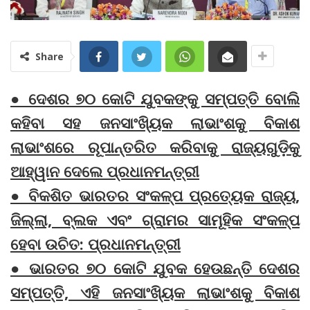
Share
● ଦେଶର ୭୦ କୋଟି ଯୁବକଙ୍କୁ ସମ୍ପତ୍ତି ବୋଲି
କହିବା ସହ ଜନସାଂଖ୍ୟିକ ଲାଭାଂଶକୁ ବିକାଶ
ଲାଭାଂଶରେ ରୂପାନ୍ତରିତ କରିବାକୁ ରାଜ୍ୟଗୁଡ଼ିକୁ
ଆହ୍ୱାନ ଦେଲେ ପ୍ରଧାନମନ୍ତ୍ରୀ
● ବିକଶିତ ଭାରତର ସଂକଳ୍ପ ପ୍ରତ୍ୟେକ ରାଜ୍ୟ,
ଜିଲ୍ଲା, ବ୍ଲକ ଏବଂ ଗ୍ରାମର ସାମୂହିକ ସଂକଳ୍ପ
ହେବା ଉଚିତ: ପ୍ରଧାନମନ୍ତ୍ରୀ
● ଭାରତର ୭୦ କୋଟି ଯୁବକ ହେଉଛନ୍ତି ଦେଶର
ସମ୍ପତ୍ତି, ଏହି ଜନସାଂଖ୍ୟିକ ଲାଭାଂଶକୁ ବିକାଶ