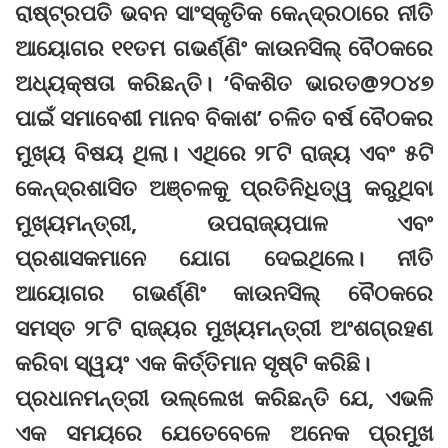
ରାଷ୍ଟ୍ରପତି ଭବନ ସାଂସ୍କୃତିକ କେନ୍ଦ୍ରଠାରେ ନୀତି
ଆୟୋଗର ୧୧ତମ ଗଭର୍ଣ୍ଣିଂ କାଉନସିଲ୍ ବୈଠକରେ
ଅଧ୍ୟକ୍ଷତା କରିଛନ୍ତି। ‘ବିକଶିତ ଭାରତ@୨୦୪୭
ପାଇଁ ସମାବେଶୀ ମାନବ ବିକାଶ’ ଚଳିତ ବର୍ଷ ବୈଠକର
ମୁଖ୍ୟ ବିଷୟ ଥିଲା। ଏଥିରେ ୨୮ଟି ରାଜ୍ୟ ଏବଂ ୫ଟି
କେନ୍ଦ୍ରଶାସିତ ଅଞ୍ଚଳକୁ ପ୍ରତିନିଧିତ୍ୱ କରୁଥିବା
ମୁଖ୍ୟମନ୍ତ୍ରୀ, ଉପରାଜ୍ୟପାଳ ଏବଂ
ପ୍ରଶାସକମାନେ ଯୋଗ ଦେଇଥିଲେ। ନୀତି
ଆୟୋଗର ଗଭର୍ଣ୍ଣିଂ କାଉନସିଲ୍ ବୈଠକରେ
ସମସ୍ତ ୨୮ଟି ରାଜ୍ୟର ମୁଖ୍ୟମନ୍ତ୍ରୀ ଅଂଶଗ୍ରହଣ
କରିବା ସ୍ୱୟଂ ଏକ କିର୍ତ୍ତିମାନ ସୃଷ୍ଟି କରିଛି।
ପ୍ରଧାନମନ୍ତ୍ରୀ ଉଲ୍ଲେଖ କରିଛନ୍ତି ଯେ, ଏଭଳି
ଏକ ସମୟରେ ଯେତେବେଳେ ଅନେକ ପ୍ରମୁଖ