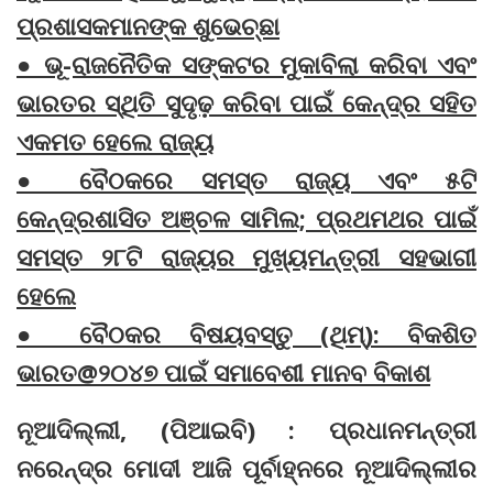
ପ୍ରଶାସକମାନଙ୍କ ଶୁଭେଚ୍ଛା
● ଭୂ-ରାଜନୈତିକ ସଙ୍କଟର ମୁକାବିଲା କରିବା ଏବଂ
ଭାରତର ସ୍ଥିତି ସୁଦୃଢ଼ କରିବା ପାଇଁ କେନ୍ଦ୍ର ସହିତ
ଏକମତ ହେଲେ ରାଜ୍ୟ
● ବୈଠକରେ ସମସ୍ତ ରାଜ୍ୟ ଏବଂ ୫ଟି
କେନ୍ଦ୍ରଶାସିତ ଅଞ୍ଚଳ ସାମିଲ; ପ୍ରଥମଥର ପାଇଁ
ସମସ୍ତ ୨୮ଟି ରାଜ୍ୟର ମୁଖ୍ୟମନ୍ତ୍ରୀ ସହଭାଗୀ
ହେଲେ
● ବୈଠକର ବିଷୟବସ୍ତୁ (ଥିମ୍): ବିକଶିତ
ଭାରତ@୨୦୪୭ ପାଇଁ ସମାବେଶୀ ମାନବ ବିକାଶ
ନୂଆଦିଲ୍ଲୀ, (ପିଆଇବି) : ପ୍ରଧାନମନ୍ତ୍ରୀ
ନରେନ୍ଦ୍ର ମୋଦୀ ଆଜି ପୂର୍ବାହ୍ନରେ ନୂଆଦିଲ୍ଲୀର