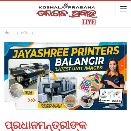
Home
ଓଡିଶା
ପ୍ରଧାନମନ୍ତ୍ରୀଙ୍କ