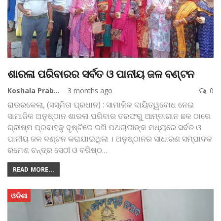
ଶାରଳା ପରିବାରର ସର୍ବତ ଓ ପାନୀୟ ଜଳ ବଣ୍ଟନ
Koshala Prabaha
3 months ago
0
ରାଉରକେଲା, (ସସ୍ମିତା ପ୍ରଧାନ) : ସାମାଜିକ ଦାୟିତ୍ୱବୋଧ ନେଇ
ସାମାଜିକ ଅନୁଷ୍ଠାନ ଶାରଳା ପରିବାର ତରଫରୁ ଆମ୍ବାଗାନ ଛକ ଠାରେ
ଗ୍ରୀଷ୍ମ ପ୍ରବାହକୁ ଦୃଷ୍ଟିରେ ରଖି ପଥଚାରୀଙ୍କ ମଧ୍ୟରେ ସର୍ବତ ଓ
ପାନୀୟ ଜଳ ବଣ୍ଟନ କରାଯାଇଥିଲା । ଅନୁଷ୍ଠାନର ସାଧାରଣ ସମ୍ପାଦକ
ରମେଶ ଚନ୍ଦ୍ର ସେଠୀ ଓ ବରିଷ୍ଠ
…
READ MORE...
ଓଡିଶା