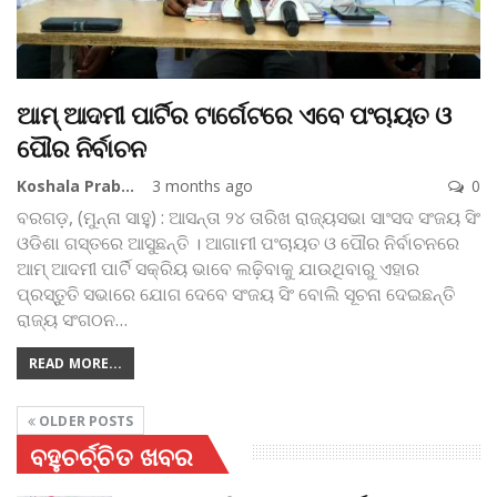
ଆମ୍ ଆଦମୀ ପାର୍ଟିର ଟାର୍ଗେଟରେ ଏବେ ପଂଚାୟତ ଓ
ପୌର ନିର୍ବାଚନ
Koshala Prabaha
3 months ago
0
ବରଗଡ଼, (ମୁନ୍ନା ସାହୁ) : ଆସନ୍ତା ୨୪ ତାରିଖ ରାଜ୍ୟସଭା ସାଂସଦ ସଂଜୟ ସିଂ
ଓଡିଶା ଗସ୍ତରେ ଆସୁଛନ୍ତି । ଆଗାମୀ ପଂଚାୟତ ଓ ପୌର ନିର୍ବାଚନରେ
ଆମ୍ ଆଦମୀ ପାର୍ଟି ସକ୍ରିୟ ଭାବେ ଲଢ଼ିବାକୁ ଯାଉଥିବାରୁ ଏହାର
ପ୍ରସ୍ତୁତି ସଭାରେ ଯୋଗ ଦେବେ ସଂଜୟ ସିଂ ବୋଲି ସୂଚନା ଦେଇଛନ୍ତି
ରାଜ୍ୟ ସଂଗଠନ
…
READ MORE...
OLDER POSTS
ବହୁଚର୍ଚ୍ଚିତ ଖବର