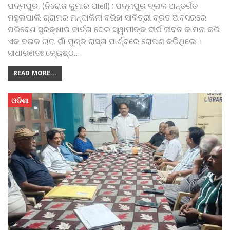
ପଦ୍ମପୁର, (ନିରୋଜ କୁମାର ପାଣୀ) : ପଦ୍ମପୁର ବ୍ଲକ ଅନ୍ତର୍ଗତ
ମହୁଲପାଲି ଗ୍ରାମର ମନ୍ଦାକିନୀ ବରିହା ସାବିତ୍ରୀ ବ୍ରତ ଅବସରରେ
ପରିବେଶ ସୁରକ୍ଷାର ବାର୍ତ୍ତା ଦେଇ ସ୍ୱାମୀଙ୍କ ଦୀର୍ଘ ଜୀବନ କାମନା କରି
ଏକ ବଉଳ ଚାରା ଗାଁ ମୁଣ୍ଡ ରାସ୍ତା ପାର୍ଶ୍ବରେ ରୋପଣ କରିଥିଲେ ।
ସାଧାରଣତଃ ଜ୍ୟେଷ୍ଠ
…
READ MORE...
ଓଡିଶା