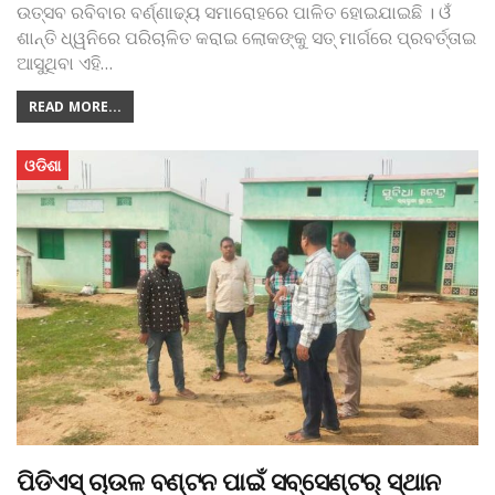
ଉତ୍ସବ ରବିବାର ବର୍ଣ୍ଣାଢ୍ୟ ସମାରୋହରେ ପାଳିତ ହୋଇଯାଇଛି । ଓଁ
ଶାନ୍ତି ଧ୍ୱନିରେ ପରିଚାଳିତ କରାଇ ଲୋକଙ୍କୁ ସତ୍ ମାର୍ଗରେ ପ୍ରବର୍ତ୍ତାଇ
ଆସୁଥିବା ଏହି
…
READ MORE...
ଓଡିଶା
ପିଡିଏସ୍‌ ଚାଉଳ ବଣ୍ଟନ ପାଇଁ ସବ୍‌ସେଣ୍ଟର୍ ସ୍ଥାନ