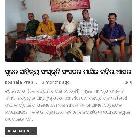
ସୃଜନ ସାହିତ୍ୟ ସଂସ୍କୃତି ସଂସଦର ମାସିକ କବିତା ଆସର
Koshala Prabaha
3 months ago
0
​ବ୍ରହ୍ମପୁର, (କେ.ସତ୍ୟନାରାୟଣ ରେଡ୍ଡୀ) : ସୃଜନ ସାହିତ୍ୟ ସଂସ୍କୃତି
ସଂସଦ, ଛତ୍ରପୁର ଆନୁକୂଲ୍ୟରେ ସ୍ଥାନୀୟ ଅବସରପ୍ରାପ୍ତ କର୍ମଚାରୀ
ସଂଘ କାର୍ଯ୍ୟାଳୟ ପରିସରରେ ଏକ ମାସିକ କବିତା ଆସର ଅନୁଷ୍ଠିତ
ହୋଇଯାଇଛି । କବି ଡ. ପ୍ରଶାନ୍ତ କୁମାର ଶତପଥୀଙ୍କ ସଭାପତିତ୍ୱରେ
ଆୟୋଜିତ ଏହି
…
READ MORE...