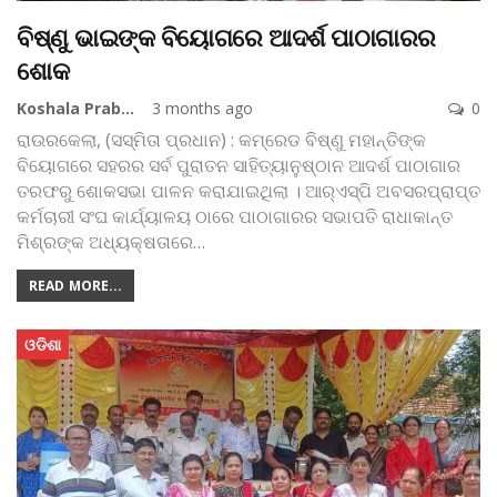
ବିଷ୍ଣୁ ଭାଇଙ୍କ ବିୟୋଗରେ ଆଦର୍ଶ ପାଠାଗାରର
ଶୋକ
Koshala Prabaha
3 months ago
0
ରାଉରକେଲା, (ସସ୍ମିତା ପ୍ରଧାନ) : କମ୍ରେଡ ବିଷ୍ଣୁ ମହାନ୍ତିଙ୍କ
ବିୟୋଗରେ ସହରର ସର୍ବ ପୁରାତନ ସାହିତ୍ୟାନୁଷ୍ଠାନ ଆଦର୍ଶ ପାଠାଗାର
ତରଫରୁ ଶୋକସଭା ପାଳନ କରାଯାଇଥିଲା । ଆର୍‌ଏସ୍‌ପି ଅବସରପ୍ରାପ୍ତ
କର୍ମଚାରୀ ସଂଘ କାର୍ଯ୍ୟାଳୟ ଠାରେ ପାଠାଗାରର ସଭାପତି ରାଧାକାନ୍ତ
ମିଶ୍ରଙ୍କ ଅଧ୍ୟକ୍ଷତାରେ
…
READ MORE...
ଓଡିଶା