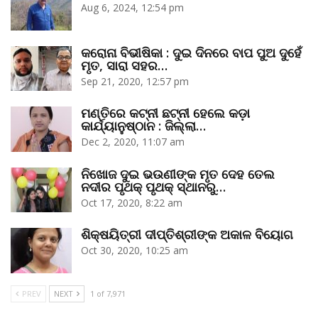
Aug 6, 2024, 12:54 pm
କରୋନା ବିଭୀଷିକା : ଦୁଇ ଦିନରେ ବାପ ପୁଅ ଦୁହେଁ
ମୃତ, ସାରା ସହର…
Sep 21, 2020, 12:57 pm
ମଣ୍ତିରେ କଟ୍‌ନୀ ଛଟ୍‌ନୀ ହେଲେ କଡ଼ା
କାର୍ଯ୍ୟାନୁଷ୍ଠାନ : ଜିଲ୍ଲା…
Dec 2, 2020, 11:07 am
ନିଖୋଜ ଦୁଇ ଭଉଣୀଙ୍କ ମୃତ ଦେହ ତେଲ
ନଦୀର ପୃଥକ୍‌ ପୃଥକ୍‌ ସ୍ଥାନରୁ…
Oct 17, 2020, 8:22 am
ଶିକ୍ଷୟିତ୍ରୀ ଦୀପ୍ତିଶ୍ରୀଙ୍କ ଅକାଳ ବିୟୋଗ
Oct 30, 2020, 10:25 am
PREV
NEXT
1 of 7,971