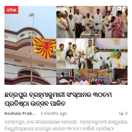
ଓଡିଶା
ଛତ୍ରପୁର ବ୍ରହ୍ମାକୁମାରୀ ସଂସ୍ଥାନର ୩୦ତମ
ପ୍ରତିଷ୍ଠା ଉତ୍ସବ ପାଳିତ
Koshala Prabaha
3 months ago
0
ବ୍ରହ୍ମପୁର, (କେ.ସତ୍ୟନାରାୟଣ ରେଡ୍ଡୀ) : ବ୍ରହ୍ମାକୁମାରୀ ଈଶ୍ୱରୀୟ
ବିଶ୍ୱବିଦ୍ୟାଳୟ ଛତ୍ରପୁର ଶାଖାର ୩୦ତମ ବାର୍ଷିକୀ ପ୍ରତିଷ୍ଠା