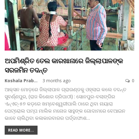
ଅପମିଶ୍ରିତ ତେଲ କାରଖାନାରେ ଜିଲ୍ଲାପାଳଙ୍କ
ସରଜମିନ ତଦନ୍ତ
Koshala Prabaha
3 months ago
0
ଆକ୍ସନ ମୋଡ଼ରେ ଜିଲ୍ଲାପାଳ ଗ୍ରାଉଣ୍ଡକୁ ଓହ୍ଲାଇ କଲେ ତଦନ୍ତ
ସୁବର୍ଣ୍ଣପୁର, (ରାଜ କିଶୋର ତ୍ରିପାଠୀ) : ସୋନପୁର-ବଲାଙ୍ଗିର
ଏନ୍‌ଏଚ୍‌-୫୭ କଡ଼ରେ ଖମ୍ବେଶ୍ୱରୀପାଲି ଠାରେ ଥିବା ନାୟାରା
ପେଟ୍ରୋଲ ପମ୍ପ ମାଲିକ ମନୋଜ ସାହୁଙ୍କ ଗୋଦାମରେ ବେଆଇନ
ଭାବେ ଚାଲିଥିବା କଳାକାରବାରର ପର୍ଦ୍ଦାଫାଶ
…
READ MORE...