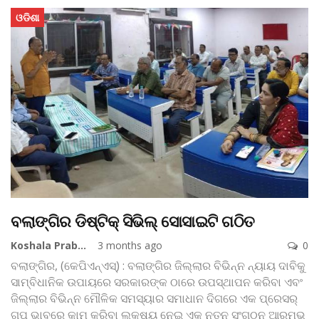
ଓଡିଶା
ବଲାଙ୍ଗିର ଡିଷ୍ଟିକ୍‌ ସିଭିଲ୍ ସୋସାଇଟି ଗଠିତ
Koshala Prabaha
3 months ago
0
ବଲାଙ୍ଗିର, (କେପିଏନ୍‌ଏସ୍‌) : ବଲାଙ୍ଗିର ଜିଲ୍ଲାର ବିଭିନ୍ନ ନ୍ୟାୟ ଦାବିକୁ
ସାମ୍ବିଧାନିକ ଉପାୟରେ ସରକାରଙ୍କ ଠାରେ ଉପସ୍ଥାପନ କରିବା ଏବଂ
ଜିଲ୍ଲାର ବିଭିନ୍ନ ମୌଳିକ ସମସ୍ୟାର ସମାଧାନ ଦିଗରେ ଏକ ପ୍ରେସର୍
ଗୃପ୍ ଭାବରେ କାମ କରିବା ଲକ୍ଷ୍ୟ ନେଇ ଏକ ନୂତନ ସଂଗଠନ ଆରମ୍ଭ