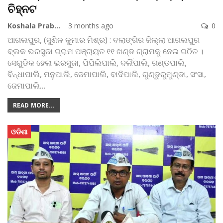
ଚିହ୍ନଟ
Koshala Prabaha
3 months ago
0
ଆଗଲପୁର, (ସୁଶିଳ କୁମାର ମିଶ୍ର) : ବଲାଙ୍ଗିର ଜିଲ୍ଲା ଆଗଲପୁର
ବ୍ଲକ ଭରସୁଜା ଗ୍ରାମ ପଞ୍ଚାୟତ ୧୧ ଖଣ୍ଡ ଗ୍ରାମକୁ ନେଇ ଗଠିତ ।
ସେଗୁଡିକ ହେଲା ଭରସୁଜା, ପିପିଲିପାଲି, ଦର୍ଲିପାଲି, ଗଣ୍ଡପାଲି,
ବିନ୍ଧାପାଲି, ମନୁପାଲି, ଜେମାପାଲି, ବାଦିପାଲି, ଗୁଣ୍ଡୁରୁମୁଣ୍ଡା, ସଂସା,
ଜେମାପାଲି
…
READ MORE...
ଓଡିଶା