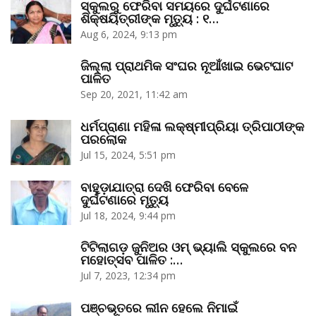
ସ୍କୁଲରୁ ଫେରିବା ସମୟରେ ଦୁର୍ଘଟଣାରେ
ଶିକ୍ଷୟିତ୍ରୀଙ୍କ ମୃତ୍ୟୁ : ୧…
Aug 6, 2024, 9:13 pm
ଜିଲ୍ଲା ପ୍ରାଥମିକ ସଂଘର ନୂଆଁଖାଇ ଭେଟଘାଟ
ପାଳିତ
Sep 20, 2021, 11:42 am
ଧର୍ମପ୍ରାଣା ମହିଳା ଲକ୍ଷ୍ମୀପ୍ରିୟା ତ୍ରିପାଠୀଙ୍କ
ପରଲୋକ
Jul 15, 2024, 5:51 pm
ବାହୁଡ଼ାଯାତ୍ରା ଦେଖି ଫେରିବା ବେଳେ
ଦୁର୍ଘଟଣାରେ ମୃତ୍ୟୁ
Jul 18, 2024, 9:44 pm
ଟିଟିଲାଗଡ଼ ଜୁନିଅର ଓମ୍‌ ଭ୍ୟାଲି ସ୍କୁଲରେ ବନ
ମହୋତ୍ସବ ପାଳିତ :…
Jul 7, 2023, 12:34 pm
ପଞ୍ଚଭୂତରେ ଲୀନ ହେଲେ ନିମାଇଁ