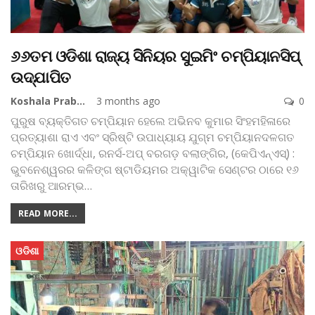
୬୬ତମ ଓଡିଶା ରାଜ୍ୟ ସିିନିୟର ସୁଇମିଂ ଚମ୍ପିୟାନସିପ୍
ଉଦ୍‌ଯାପିତ
Koshala Prabaha
3 months ago
0
ପୁରୁଷ ବ୍ୟକ୍ତିଗତ ଚମ୍ପିୟାନ ହେଲେ ଅଭିନବ କୁମାର ସିଂହମହିଳାରେ
ପ୍ରତ୍ୟାଶା ରାଏ ଏବଂ ସ୍ରିଷ୍ଟି ଉପାଧ୍ୟାୟ ଯୁଗ୍ମ ଚମ୍ପିୟାନଦଳଗତ
ଚମ୍ପିୟାନ ଖୋର୍ଦ୍ଧା, ରନର୍ସ-ଅପ୍ ବରଗଡ଼
ବଲାଙ୍ଗିର, (କେପିଏନ୍‌ଏସ୍‌) :
ଭୁବନେଶ୍ୱରର କଳିଙ୍ଗ ଷ୍ଟାଡିୟମର ଅକ୍ୱାଟିକ ସେଣ୍ଟର ଠାରେ ୧୬
ତାରିଖରୁ ଆରମ୍ଭ
…
READ MORE...
ଓଡିଶା