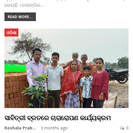
ହୋଇଛି । ବଲାଙ୍ଗିର
…
READ MORE...
ଓଡିଶା
ସାବିତ୍ରୀ ବ୍ରତରେ ଚାରାରୋପଣ କାର୍ଯ୍ୟକ୍ରମ
Koshala Prabaha
3 months ago
0