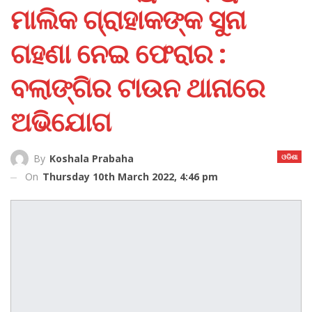
ମାଲିକ ଗ୍ରାହାକଙ୍କ ସୁନା
ଗହଣା ନେଇ ଫେରାର :
ବଲାଙ୍ଗିର ଟାଉନ ଥାନାରେ
ଅଭିଯୋଗ
ଓଡିଶା
By
Koshala Prabaha
On
Thursday 10th March 2022, 4:46 pm