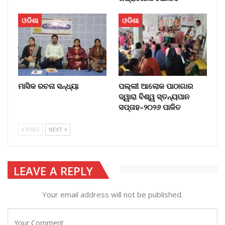
ଓଡିଶା
ଓଡିଶା
ମାସିକ ରଚନା ସନ୍ଧ୍ୟା
ପଲ୍ଲୀ ଆଲୋକ ପାଠାଗାର
ଦ୍ୱାରା ବିଶ୍ୱ ସ୍ତନ୍ୟପାନ
ସପ୍ତାହ–୨୦୨୬ ପାଳିତ
PREV
NEXT
LEAVE A REPLY
Your email address will not be published.