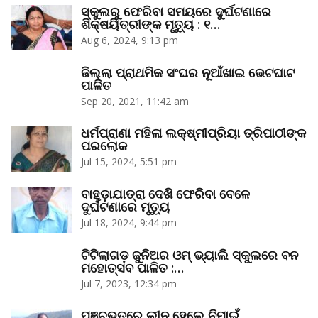
ସ୍କୁଲରୁ ଫେରିବା ସମୟରେ ଦୁର୍ଘଟଣାରେ
ଶିକ୍ଷୟିତ୍ରୀଙ୍କ ମୃତ୍ୟୁ : ୧…
Aug 6, 2024, 9:13 pm
ଜିଲ୍ଲା ପ୍ରାଥମିକ ସଂଘର ନୂଆଁଖାଇ ଭେଟଘାଟ
ପାଳିତ
Sep 20, 2021, 11:42 am
ଧର୍ମପ୍ରାଣା ମହିଳା ଲକ୍ଷ୍ମୀପ୍ରିୟା ତ୍ରିପାଠୀଙ୍କ
ପରଲୋକ
Jul 15, 2024, 5:51 pm
ବାହୁଡ଼ାଯାତ୍ରା ଦେଖି ଫେରିବା ବେଳେ
ଦୁର୍ଘଟଣାରେ ମୃତ୍ୟୁ
Jul 18, 2024, 9:44 pm
ଟିଟିଲାଗଡ଼ ଜୁନିଅର ଓମ୍‌ ଭ୍ୟାଲି ସ୍କୁଲରେ ବନ
ମହୋତ୍ସବ ପାଳିତ :…
Jul 7, 2023, 12:34 pm
ପଞ୍ଚଭୂତରେ ଲୀନ ହେଲେ ନିମାଇଁ