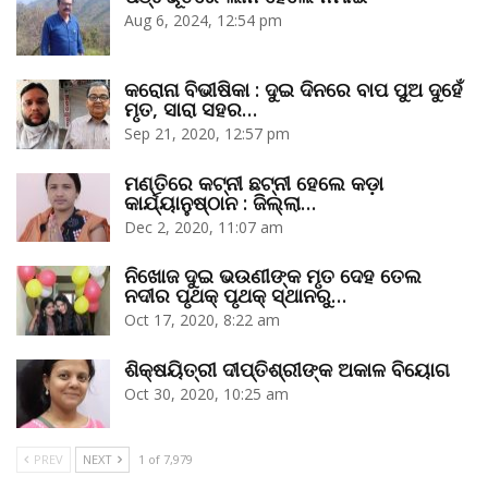
Aug 6, 2024, 12:54 pm
କରୋନା ବିଭୀଷିକା : ଦୁଇ ଦିନରେ ବାପ ପୁଅ ଦୁହେଁ
ମୃତ, ସାରା ସହର…
Sep 21, 2020, 12:57 pm
ମଣ୍ତିରେ କଟ୍‌ନୀ ଛଟ୍‌ନୀ ହେଲେ କଡ଼ା
କାର୍ଯ୍ୟାନୁଷ୍ଠାନ : ଜିଲ୍ଲା…
Dec 2, 2020, 11:07 am
ନିଖୋଜ ଦୁଇ ଭଉଣୀଙ୍କ ମୃତ ଦେହ ତେଲ
ନଦୀର ପୃଥକ୍‌ ପୃଥକ୍‌ ସ୍ଥାନରୁ…
Oct 17, 2020, 8:22 am
ଶିକ୍ଷୟିତ୍ରୀ ଦୀପ୍ତିଶ୍ରୀଙ୍କ ଅକାଳ ବିୟୋଗ
Oct 30, 2020, 10:25 am
PREV
NEXT
1 of 7,979