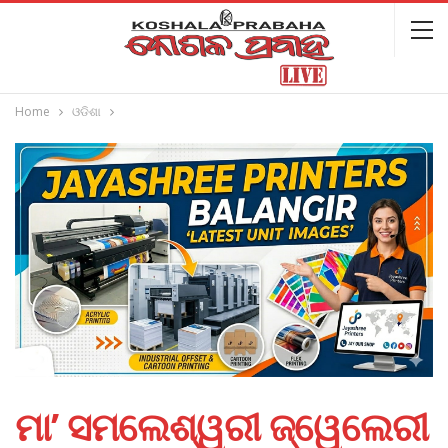
Home
ଓଡିଶା
ମା’ ସମଲେଶ୍ୱରୀ ଜ୍ୱେଲେରୀ