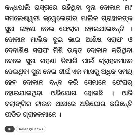
କନ୍ଧପାଲି ରାସ୍ତାରେ ରହିଥିବା ସୁନା ଦୋକାନ ମା’
ସମଲେଶ୍ୱରୀ ଜ୍ୱେଲେରୀର ମାଲିକ ଗ୍ରାହାକଙ୍କ
ସୁନା ଗହଣା ନେଇ ଫେରାର ହୋଇଯାଇଛନ୍ତି ।
ଦୋକାନ ମାଲିକ ଦୁଇ ଭାଇ ଆଶିଷ ସରାଫ ଓ
ଦେବାଶିଷ ସରାଫ ମିଶି ଉକ୍ତ ଦୋକାନ କରିଥିବା
ବେଳେ ସୁନା ଗହଣା ତିଆରି ପାଇଁ ଗ୍ରାହକମାନେ
ଦେଇଥିବା ସୁନା ନେଇ ଦୀର୍ଘ ଏକ ମାସରୁ ଅଧିକ ସମୟ
ହେବ ଦୋକାନ ବନ୍ଦ କରି ସେମାନେ ଫେରାର୍‌
ହୋଇଯାଇଥିବା ଅଭିଯୋଗ ହୋଇଛି । ଆଜି
ବଲାଙ୍ଗିର ଟାଉନ ଥାନାରେ ଅଭିଯୋଗ କରିଛନ୍ତି
ପୀଡିତ ଗ୍ରାହକମାନେ ।
balangir news