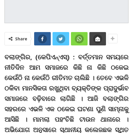
Share
ବଲାଙ୍ଗିର, (କେପିଏନ୍‌ଏସ୍‌) : ବର୍ତ୍ତମାନ ସମୟରେ
ନୀତିଦିନ ଆମ ସମାଜରେ କିଛି ନା କିଛି ଠକେଇ
କେଉଁଠି ନା କେଉଁଠି ରୀତିମତ ଚାଲିଛି । ତେବେ ଏଭଳି
ଠକିବା ମାନସିକତା ରଖୁଥିବା ବ୍ୟକ୍ତିଙ୍କ ପ୍ରାଦୁର୍ଭାବ
ସମାଜରେ ବଢ଼ିବାରେ ଲାଗିଛି । ଆଜି ବଲାଙ୍ଗିର
ସହରରେ ଏଭଳି ଏକ ଠକେଇ ଘଟଣା ପୁଣି ସାମ୍‌ନାକୁ
ଆସିଛି । ମାମଲା ପହଂଚିଛି ଟାଉନ ଥାନାରେ ।
ଅଭିଯୋଗ ଅନୁସାରେ ସ୍ଥାନୀୟ କଲେଜଛକ ସ୍ଥିତ