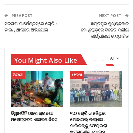
PREV POST
NEXT POST
ସରଗମ ଗାର୍ମେଣ୍ଟସ୍‌ରେ ଚୋରି :
ଛତ୍ରପୁର ମୁଖ୍ୟବଜାର
ଟାଉନ୍‌ ଥାନାରେ ଅଭିଯୋଗ
ମେନ୍‌ରୋଡ଼ରେ ବିଜେଡି ଦଳୀୟ
କାର୍ଯ୍ୟାଳୟ ଉଦ୍‌ଘାଟିତ
You Might Also Like
All
ଓଡିଶା
ଓଡିଶା
ଦିୱାନଡିହି ଠାରେ ଶ୍ରାବଣୀ
୩୦ ଚୋରି ଓ ହଜିଥିବା
ମହୋତ୍ସବର ଏକାଦଶ ଦିବସ
ମୋବାଇଲ୍‌ ଉଦ୍ଧାର :
ମାଲିକଙ୍କୁ ଫେରାଇଲା
ଖପ୍ରାଖୋଲ ପୋଲିସ