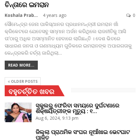
ଚିନ୍ତାରେ ଇମରାନ
Koshala Prabaha
4 years ago
0
ସୌମେନ୍ଦ୍ର ଜେନା
ପାକିସ୍ଥାନର ପ୍ରଧାନମନ୍ତ୍ରୀ ଇମରାନ ଖାଁ
କ୍ରିକେଟରେ ଯେତେସବୁ ସମ୍ମାନ ଅର୍ଜନ କରିଥିଲେ ରାଜନୀତିକୁ ଆସି
ତା’ଠାରୁ ଅଧିକ ଅସମ୍ମାନିତ ହେବାରେ ଲାଗିଛନ୍ତି । ଦେଶ ଭିତରେ
ସାଧାରଣ ଜନତା ଓ ଗଣମାଧ୍ୟମ ଗୁଡିକରେ ଇମରାନଙ୍କ ଅପାରଗତାକୁ
କେନ୍ଦ୍ରକରି ଚର୍ଚ୍ଚା ଜାରିଥିଲା
…
READ MORE...
OLDER POSTS
ବହୁଚର୍ଚ୍ଚିତ ଖବର
ସ୍କୁଲରୁ ଫେରିବା ସମୟରେ ଦୁର୍ଘଟଣାରେ
ଶିକ୍ଷୟିତ୍ରୀଙ୍କ ମୃତ୍ୟୁ : ୧…
Aug 6, 2024, 9:13 pm
ଜିଲ୍ଲା ପ୍ରାଥମିକ ସଂଘର ନୂଆଁଖାଇ ଭେଟଘାଟ
ପାଳିତ