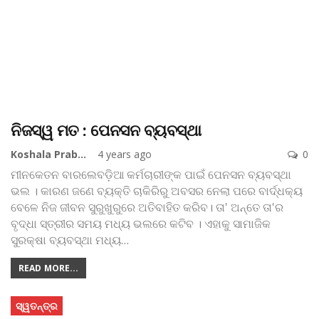
ନିଜସ୍ୱ ମତ : ପେନସନ ବ୍ୟବସ୍ଥା
Koshala Prabaha
4 years ago
0
ମୀନକେତନ ବାରଲେବଡ଼ିଆ
କର୍ମଚାରୀଙ୍କ ପାଇଁ ପେନସନ ବ୍ୟବସ୍ଥା
ଭଲ । କାରଣ ଜଣେ ବ୍ୟକ୍ତି ଚାକିରିରୁ ଅବସର ନେଲା ପରେ ବାର୍ଦ୍ଧକ୍ୟ
ବେଳେ ନିଜ ଜୀବନ ସୁରୁଖୁରୁରେ ଅତିବାହିତ କରିବ। ତା' ଅନ୍ତେ ତା'ର
ବୃଦ୍ଧା ସ୍ତ୍ରୀର ସମୟ ମଧ୍ୟ ଭଲରେ କଟିବ । ଏହାକୁ ସାମାଜିକ
ସୁରକ୍ଷା ବ୍ୟବସ୍ଥା ମଧ୍ୟ
…
READ MORE...
ସ୍ୱତନ୍ତ୍ର