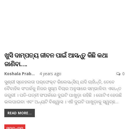
ଖୁସି ଦାମ୍ପତ୍ୟ ଜୀବନ ପାଇଁ ଆସନ୍ତୁ କିଛି କଥା
ଜାଣିବା….
Koshala Prabaha
4 years ago
0
ସୁଶ୍ରୀ ସ୍ନେହଲତା
ପର୍‌ଫେକ୍ଟ ରିଲେସନ୍‌ସିପ୍‌ ଯଦି ଚାହାଁନ୍ତି, ତେବେ
ବୈବାହିକ ସଂପର୍କକୁ ନିଜର ସୁସ୍ଥ ବିଚାର ଅନୁସାରେ ସମ୍ଭାଳିବା ଏକାନ୍ତ
ଜରୁରୀ । ପତି-ପତ୍ନୀ ସଂପର୍କରେ ଦୁଇଟି ପାଖୁଡ଼ା ରହିଛି । ଗୋଟିଏ ହେଉଛି
ଭଲପାଇବା ଏବଂ ଅନ୍ୟଟି ବିଶ୍ୱାସ । ଏହି ଦୁଇଟି ପାଖୁଡ଼ାକୁ ସ୍ୱଚ୍ଛ
…
READ MORE...
ସ୍ୱତନ୍ତ୍ର