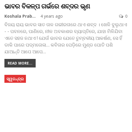
ଭାବର ବିକଳ୍ପ ଗର୍ଭରେ ଶବ୍ଦର ଭୃଣ
Koshala Prabaha
4 years ago
0
ବିଜୟ ରାୟ
ଭାବର ସାତ ତାଳ ଗଭୀରତାରେ ଥାଏ ଶବ୍ଦ । ଖେଳି ବୁଲୁଥାଏ
- - ପବନରେ, ପାଣିରେ, ନୀଳ ଅବକାଶର ବ୍ୟାପ୍ତିରେ, ଯାହା ମିଳିଯିବା
ଏତେ ସହଜ ନଥାଏ ! ଯେଉଁ ଭାବର ଯେତେ ଚୁମ୍ବକୀୟ ଆକର୍ଷଣ, ସେ ହିଁ
ଡାକି ପାରେ ପଦ୍ମତୋଳା… କବିତାର ପେଡ଼ିରେ ମୁଣ୍ଡ ପୋତି ପଶି
ଯାଆନ୍ତି ଆପେ ଆପେ
…
READ MORE...
ସ୍ୱତନ୍ତ୍ର