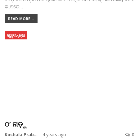
ଭାବରେ
…
READ MORE...
ସ୍ୱତନ୍ତ୍ର
ଠ’ ନାଡ଼ୁ
Koshala Prabaha
4 years ago
0