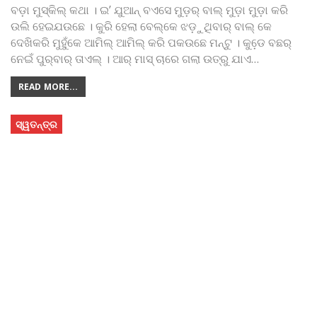
ବଡ଼ା ମୁସ୍‌କିଲ୍‌ କଥା । ଇ’ ଯୁଆନ୍‌ ବଏସେ ମୁଡ଼ର୍‌ ବାଲ୍‌ ମୁଡ଼ା ମୁଡ଼ା କରି
ଉଲି ହେଇଯଉଛେ । କୁରି ହେଲା ବେଲ୍‌କେ ଝଡ଼ୁଥିବାର୍‌ ବାଲ୍‌ କେ
ଦେଖିକରି ମୁହୁଁକେ ଆମିଲ୍‌ ଆମିଲ୍‌ କରି ପକଉଛେ ମନ୍‌ଟୁ । କୁଡେ଼ ବଛର୍‌
ନେଇଁ ପୁର୍‌ବାର୍‌ ତାଏଲ୍‌ । ଆର୍‌ ମାସ୍‌ ଚାରେ ଗଲା ଉତ୍‌ରୁ ଯାଏ
…
READ MORE...
ସ୍ୱତନ୍ତ୍ର