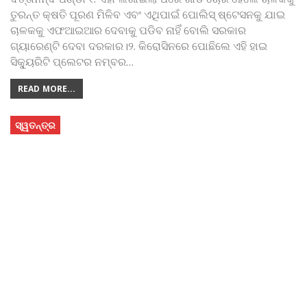
ତୁରନ୍ତ କ୍ଷତି ପୂରଣ ମିଳିବ ଏବଂ ଏଥିପାଇଁ ପୋଲିସ୍ ଷ୍ଟେସନକୁ ଯାଇ
ଚାଳକକୁ ଏଫଆଇଆର ଦେବାକୁ ପଡିବ ନାହିଁ ବୋଲି ସରକାର
ଗ୍ୟାରେଣ୍ଟି ଦେବା ଦରକାର।୨. କିରୋସିନରେ ପୋଛିଲେ ଏହି ହାଇ
ସିକ୍ୟୁରିଟି ପ୍ଲେଟର ନମ୍ବର
…
READ MORE...
ସ୍ୱତନ୍ତ୍ର