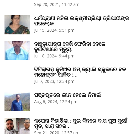
Sep 20, 2021, 11:42 am
ଧର୍ମପ୍ରାଣା ମହିଳା ଲକ୍ଷ୍ମୀପ୍ରିୟା ତ୍ରିପାଠୀଙ୍କ
ପରଲୋକ
Jul 15, 2024, 5:51 pm
ବାହୁଡ଼ାଯାତ୍ରା ଦେଖି ଫେରିବା ବେଳେ
ଦୁର୍ଘଟଣାରେ ମୃତ୍ୟୁ
Jul 18, 2024, 9:44 pm
ଟିଟିଲାଗଡ଼ ଜୁନିଅର ଓମ୍‌ ଭ୍ୟାଲି ସ୍କୁଲରେ ବନ
ମହୋତ୍ସବ ପାଳିତ :…
Jul 7, 2023, 12:34 pm
ପଞ୍ଚଭୂତରେ ଲୀନ ହେଲେ ନିମାଇଁ
Aug 6, 2024, 12:54 pm
କରୋନା ବିଭୀଷିକା : ଦୁଇ ଦିନରେ ବାପ ପୁଅ ଦୁହେଁ
ମୃତ, ସାରା ସହର…
Sep 21, 2020, 12:57 pm