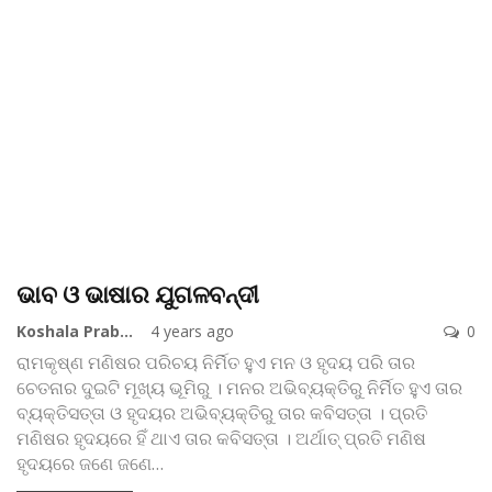
ଭାବ ଓ ଭାଷାର ଯୁଗଳବନ୍ଦୀ
Koshala Prabaha
4 years ago
0
ରାମକୃଷ୍ଣ
ମଣିଷର ପରିଚୟ ନିର୍ମିତ ହୁଏ ମନ ଓ ହୃଦୟ ପରି ତାର
ଚେତନାର ଦୁଇଟି ମୂଖ୍ୟ ଭୂମିରୁ । ମନର ଅଭିବ୍ୟକ୍ତିରୁ ନିର୍ମିତ ହୁଏ ତାର
ବ୍ୟକ୍ତିସତ୍ତା ଓ ହୃଦୟର ଅଭିବ୍ୟକ୍ତିରୁ ତାର କବିସତ୍ତା । ପ୍ରତି
ମଣିଷର ହୃଦୟରେ ହିଁ ଥାଏ ତାର କବିସତ୍ତା । ଅର୍ଥାତ୍ ପ୍ରତି ମଣିଷ
ହୃଦୟରେ ଜଣେ ଜଣେ
…