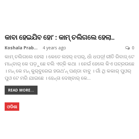
କାବା ହେଇଯିବ ହୋ’ : କାମ୍‌ ଚଲିଗଲେ ହେଲା..
Koshala Prabaha
4 years ago
0
କାମ୍‌ ଚଲିଗଲେ ହେଲା । କେତେ ଲହର୍‌ ଝପର୍‌, ଧାଁ ଧପଡ଼୍‌! ରୀତି ରିବାଜ୍‌ ଟେ
ମାନ୍‌ବାର୍‌ କେ ପଡ଼ୁଛେ ବଲି ଏତ୍‌କି କଥା । ନେଇଁ ହେଲେ କିଏ ପଚ୍‌ରଉଛେ
।
ମନ୍‌ କେ ମନ୍‌ କୁର୍‌ବୁରେଇ ହଉଥ'ନ୍‌ ପଣ୍ଡା ବାବୁ । ଗାଁ ଥି କକାର୍‌ ପୁଓର୍‌
ପୁଓ ଟେ ମରି ଯାଇଛେ । ହେନ୍‌ତା ଦେଖ୍‌ବାର୍‌ କେ
…
READ MORE...
ଓଡିଶା