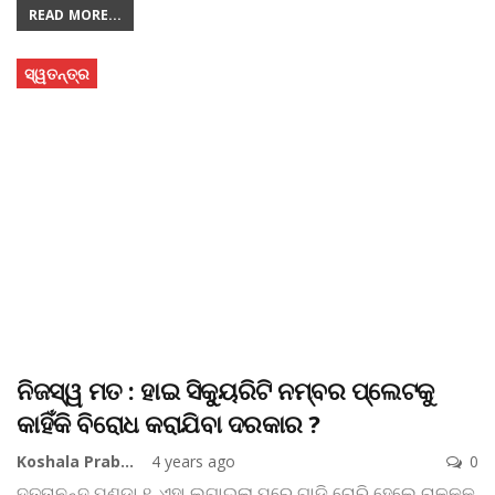
READ MORE...
ସ୍ୱତନ୍ତ୍ର
ନିଜସ୍ୱ ମତ : ହାଇ ସିକ୍ୟୁରିଟି ନମ୍ବର ପ୍ଲେଟକୁ
କାହିଁକି ବିରୋଧ କରାଯିବା ଦରକାର ?
Koshala Prabaha
4 years ago
0
ଦତ୍ତାନନ୍ଦ ପଣ୍ଡା
୧. ଏହା ଲଗାଇଲା ପରେ ଗାଡି ଚୋରି ହେଲେ ଚାଳକକୁ