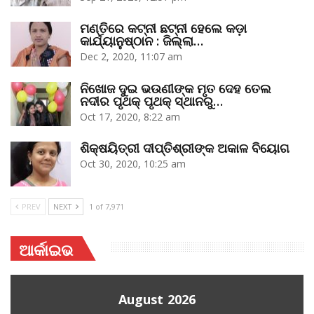
ମଣ୍ତିରେ କଟ୍‌ନୀ ଛଟ୍‌ନୀ ହେଲେ କଡ଼ା
କାର୍ଯ୍ୟାନୁଷ୍ଠାନ : ଜିଲ୍ଲା…
Dec 2, 2020, 11:07 am
ନିଖୋଜ ଦୁଇ ଭଉଣୀଙ୍କ ମୃତ ଦେହ ତେଲ
ନଦୀର ପୃଥକ୍‌ ପୃଥକ୍‌ ସ୍ଥାନରୁ…
Oct 17, 2020, 8:22 am
ଶିକ୍ଷୟିତ୍ରୀ ଦୀପ୍ତିଶ୍ରୀଙ୍କ ଅକାଳ ବିୟୋଗ
Oct 30, 2020, 10:25 am
PREV
NEXT
1 of 7,971
ଆର୍କାଇଭ
August 2026