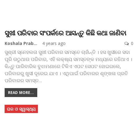
ସୁଖୀ ପରିବାର ସଂପର୍କରେ ଆସନ୍ତୁ କିଛି କଥା ଜାଣିବା
Koshala Prabaha
4 years ago
0
ସୁଶ୍ରୀ ସ୍ନେହଲତା
ସୁଖୀ ପରିବାର ସମସ୍ତେ ଚାହାଁନ୍ତି । ହସ ଖୁସୀରେ ସଦା
ପୂରି ଉଠୁଥାଉ ପରିବାର, ଏହି ଲକ୍ଷ୍ୟ ସମସ୍ତଙ୍କ ମଧ୍ୟରେ ରହିଥାଏ ।
କିନ୍ତୁ ପାରିବାରିକ ବୁଝାମଣାରେ ଟିକିଏ ଏପଟ ସେପଟ ହୋଇଗଲେ,
ପରିବାରରୁ ଖୁସୀ ଦୂରେଇ ଯାଏ । ଏଥିପାଇଁ ପରିବାରର ଶୃଙ୍ଖଳା ପ୍ରତି
ପରିବାରର ସମସ୍ତ
…
READ MORE...
ଘର ଓ ସ୍ୱାସ୍ଥ୍ୟ