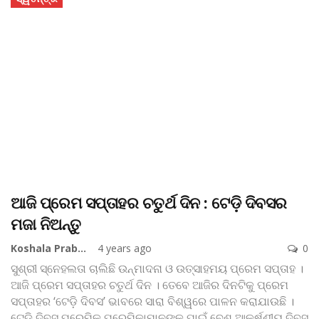
ଆଜି ପ୍ରେମ ସପ୍ତାହର ଚତୁର୍ଥ ଦିନ : ଟେଡ଼ି ଦିବସର
ମଜା ନିଅନ୍ତୁ
Koshala Prabaha
4 years ago
0
ସୁଶ୍ରୀ ସ୍ନେହଲତା
ଚାଲିଛି ଉନ୍ମାଦନା ଓ ଉତ୍ସାହମୟ ପ୍ରେମ ସପ୍ତାହ ।
ଆଜି ପ୍ରେମ ସପ୍ତାହର ଚତୁର୍ଥ ଦିନ । ତେବେ ଆଜିର ଦିନଟିକୁ ପ୍ରେମ
ସପ୍ତାହର ‘ଟେଡ଼ି ଦିବସ’ ଭାବରେ ସାରା ବିଶ୍ୱରେ ପାଳନ କରାଯାଉଛି ।
ଟେଡ଼ି ଦିବସ ପ୍ରେମିକ ପ୍ରେମିକାମାନଙ୍କ ପାଇଁ ବେଶ୍‌ ଆକର୍ଷଣୀୟ ଦିବସ