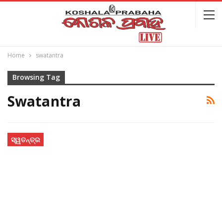
Home
swatantra
Browsing Tag
Swatantra
ସ୍ୱତନ୍ତ୍ର