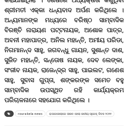
ଶ୍ରୀମତୀ ଏକ୍କା ଧନ୍ୟବାଦ ଅର୍ପଣ କରିଥିଲେ ।
ଅନ୍ୟମାନଙ୍କ ମଧ୍ୟରେ ବରିଷ୍ଠ ସାମ୍ବାଦିକ
ବିରଞ୍ଚି ନାରାୟଣ ପଟ୍ଟନାୟକ, ଅଶୋକ ପାତ୍ର,
ଅବନୀ ମହାପାତ୍ର, ଅନିଲ ମହାନ୍ତି, ଅମୀୟ ପରିଡା,
ନିଗମାନନ୍ଦ ସାହୁ, ଜଗବନ୍ଧୁ ଗାୟନ, ସୁଶାନ୍ତ ଦାଶ,
ସୁଜିତ ମହାନ୍ତି, ସନ୍ତୋଷ ନାୟକ, ଦେବ ଲେଙ୍କା,
ସଂଜୀବ ନାୟକ, ରାଜେନ୍ଦ୍ର ସାହୁ, ପାଇଲଟ, ଗଣେଶ
ସାହୁ, ସୁବାସ ଗୁପ୍ତା, ଶଙ୍କରଙ୍କ ସମେତ ବହୁ
ସାମ୍ବାଦିକ ଉପସ୍ଥିତ ରହି କାର୍ଯ୍ୟକ୍ରମ
ପରିଚାଳନାରେ ସହଯୋଗ କରିଥିଲେ ।
rourakela news
ରାଉରକେଲାରେ ପାଳନ ହେଲା ଜାତୀୟ ପ୍ରେସ୍ ଦିବସ ୨୦୨୧