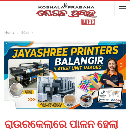
Home
ଓଡିଶା
ରାଉରକେଲାରେ ପାଳନ ହେଲା