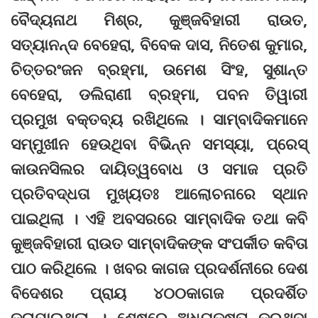
ବୈଦ୍ୟନାଥ ମିଶ୍ର, କୁଞ୍ଜବିହାରୀ ରାଉତ,
ସତ୍ୟାନନ୍ଦ ବେହେରା, ବିବେକ ଦାସ, ନିତେଶ କୁମାର,
ଚିତ୍ତରଂଜନ ବ୍ରହ୍ମା, ଉମେଶ ସିଂହ, ସୁଶାନ୍ତ
ବେହେରା, ଡଲିରାଣୀ ବ୍ରହ୍ମା, ପବନ ତିୱାରୀ
ପ୍ରମୁଖ ବକ୍ତବ୍ୟ ରଖିଥିଲେ । ସାମ୍ବାଦିକମାନେ
ସମ୍ମୁଖୀନ ହେଉଥିବା ବିଭିନ୍ନ ସମସ୍ୟା, ପ୍ରେସ୍
କାଉନସିଲର ଦାୟିତ୍ୱବୋଧ ଓ ସମାଜ ପ୍ରତି
ପ୍ରତିବଦ୍ଧତା ମୁଖ୍ୟତଃ ଆଲୋଚନାରେ ସ୍ଥାନ
ପାଇଥିଲା । ଏହି ଅବସରରେ ସାମ୍ବାଦିକ ତଥା କବି
କୁଞ୍ଜବିହାରୀ ରାଉତ ସାମ୍ବାଦିକଙ୍କ ସଂପର୍କୀତ କବିତା
ପାଠ କରିଥିଲେ । ଖବର କାଗଜ ପ୍ରଦର୍ଶନୀରେ ଦେଶ
ବିଦେଶର ପ୍ରାୟ ୪୦୦କାଗଜ ପ୍ରଦର୍ଶିତ
କରାଯାଇଥିଲା । ଶେଷରେ ଅଧ୍ୟକ୍ଷତା କରୁଥିବା