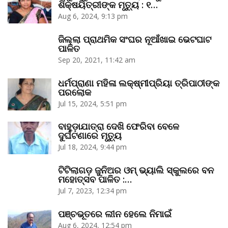
ଶିକ୍ଷୟିତ୍ରୀଙ୍କ ମୃତ୍ୟୁ : ୧…
Aug 6, 2024, 9:13 pm
ଜିଲ୍ଲା ପ୍ରାଥମିକ ସଂଘର ନୂଆଁଖାଇ ଭେଟଘାଟ
ପାଳିତ
Sep 20, 2021, 11:42 am
ଧର୍ମପ୍ରାଣା ମହିଳା ଲକ୍ଷ୍ମୀପ୍ରିୟା ତ୍ରିପାଠୀଙ୍କ
ପରଲୋକ
Jul 15, 2024, 5:51 pm
ବାହୁଡ଼ାଯାତ୍ରା ଦେଖି ଫେରିବା ବେଳେ
ଦୁର୍ଘଟଣାରେ ମୃତ୍ୟୁ
Jul 18, 2024, 9:44 pm
ଟିଟିଲାଗଡ଼ ଜୁନିଅର ଓମ୍‌ ଭ୍ୟାଲି ସ୍କୁଲରେ ବନ
ମହୋତ୍ସବ ପାଳିତ :…
Jul 7, 2023, 12:34 pm
ପଞ୍ଚଭୂତରେ ଲୀନ ହେଲେ ନିମାଇଁ
Aug 6, 2024, 12:54 pm