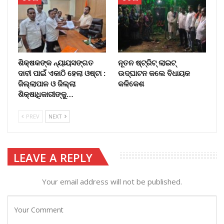
ଶିକ୍ଷକଙ୍କ ନ୍ୟାୟସଙ୍ଗତ
ନୂତନ ଷ୍ଟ୍ରିଟ୍ ଲାଇଟ୍‌
ଦାବୀ ପାଇଁ ଏକାଠି ହେଲା ଓଷ୍ଟା :
ଉଦ୍‌ଘାଟନ କଲେ ବିଧାୟକ
ଜିଲ୍ଲାପାଳ ଓ ଜିଲ୍ଲା
କଳିକେଶ
ଶିକ୍ଷାଧିକାରୀଙ୍କୁ…
PREV
NEXT
LEAVE A REPLY
Your email address will not be published.