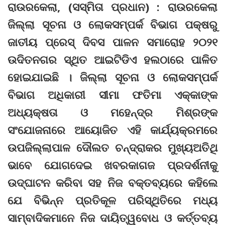
ରାଉରକେଲା, (ସସ୍ମିତା ପ୍ରଧାନ) : ରାଉରକେଲା
ଜିଲ୍ଲା ସୂଚନା ଓ ଲୋକସମ୍ପର୍କ ବିଭାଗ ପକ୍ଷରୁ
ଜାତୀୟ ପ୍ରେସ୍ ଦିବସ ପାଳନ ସମାରୋହ ୨୦୨୧
ଉଦିତନଗର ସ୍ଥିତ ଆଇଟିଡିଏ ହଲଠାରେ ପାଳିତ
ହୋଇଯାଇଛି । ଜିଲ୍ଲା ସୂଚନା ଓ ଲୋକସମ୍ପର୍କ
ବିଭାଗ ଅଧିକାରୀ ସୀମା ଫତିମା ଏକ୍କାଙ୍କ
ଅଧ୍ୟକ୍ଷତା ଓ ମହେନ୍ଦ୍ର ମିଶ୍ରଙ୍କ
ସଂଯୋଜନାରେ ଆୟୋଜିତ ଏହି କାର୍ଯ୍ୟକ୍ରମରେ
ଉପଜିଲ୍ଲାପାଳ ଦୌଲତ ଚନ୍ଦ୍ରାକର ମୁଖ୍ୟଅତିଥି
ଭାବେ ଯୋଗଦେଇ ଖବରକାଗଜ ପ୍ରଦର୍ଶନୀକୁ
ଉଦ୍‌ଘାଟନ କରିବା ସହ ନିଜ ବକ୍ତବ୍ୟରେ କହିଲେ
ଯେ ବିଭିନ୍ନ ପ୍ରତିକୂଳ ପରିସ୍ଥିତିରେ ମଧ୍ୟ
ସାମ୍ବାଦିକମାନେ ନିଜ ଦାୟିତ୍ୱବୋଧ ଓ କର୍ତ୍ତବ୍ୟ