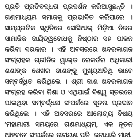
ପ୍ରତି ପ୍ରତିବଦ୍ଧତା ପ୍ରଦର୍ଶନ କରିଆସୁଛନ୍ତି ।
ଗଣମାଧ୍ୟମ ସମାଜକୁ ପ୍ରଭାବିତ କରିପାରେ ।
ସାମ୍ପ୍ରତିକ ସ୍ଥିତିରେ ସୋସିଆଲ୍ ମିଡ଼ିଆ ନିଜର
ସାମାଜିକ ଦାୟିତ୍ୱବୋଧକୁ ନିଷ୍ଠାର ସହ ପାଳନ
କରିବା ଦରକାର । ଏହି ଅବସରରେ ଖବରକାଗଜ
ସଂଗ୍ରାହକ ଗ୍ରୀନିଜ ୱାଲ୍ଡ ରେକର୍ଡର ଅଧିକାରୀ
ଶଶାଙ୍କ ଶେଖର ଦାଶଙ୍କୁ ମୁଖ୍ୟଅତିଥି ଭାବେ
ସମ୍ବର୍ଦ୍ଧିତ କରିଥିଲେ । ଶ୍ରୀ ଦାଶ ଖବରକାଗଜ
ସଂଗ୍ରହ କରିବା ନିଶା ଓ ଏଥିପାଇଁ ବିଶ୍ୱ ସ୍ତରରେ
ପାଇଥିବା ସମ୍ବର୍ଦ୍ଧନା ସଂପର୍କରେ ସୂଚନା ପ୍ରଦାନ
କରିଥିଲେ । ଏହି ଅବସରରେ ଆଲୋଚ୍ୟ ବିଷୟ
‘ମହାମାରୀ ସମୟରେ ଗଣମାଧ୍ୟମ, ଏକ ନୂତନ
ଆହ୍ବାନ’ ସଂପର୍କରେ ନାରାୟଣ ପତି, ଜଟାଧାରି ମାଝୀ,