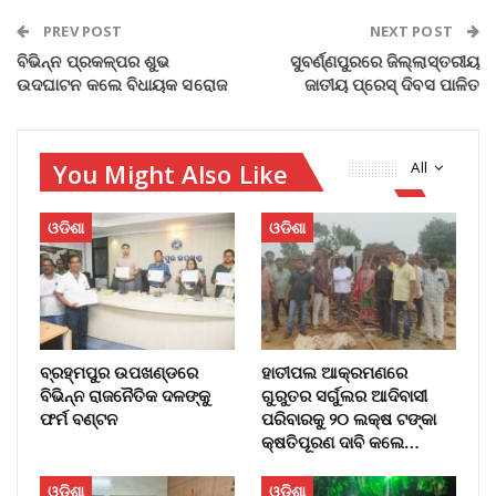
PREV POST
NEXT POST
ବିଭିନ୍ନ ପ୍ରକଳ୍ପର ଶୁଭ
ସୁବର୍ଣ୍ଣପୁରରେ ଜିଲ୍ଲାସ୍ତରୀୟ
ଉଦଘାଟନ କଲେ ବିଧାୟକ ସରୋଜ
ଜାତୀୟ ପ୍ରେସ୍ ଦିବସ ପାଳିତ
You Might Also Like
All
ଓଡିଶା
ଓଡିଶା
ବ୍ରହ୍ମପୁର ଉପଖଣ୍ଡରେ
ହାତୀପଲ ଆକ୍ରମଣରେ
ବିଭିନ୍ନ ରାଜନୈତିକ ଦଳଙ୍କୁ
ଗୁରୁତର ସର୍ଗୁଲର ଆଦିବାସୀ
ଫର୍ମ ବଣ୍ଟନ
ପରିବାରକୁ ୨୦ ଲକ୍ଷ ଟଙ୍କା
କ୍ଷତିପୂରଣ ଦାବି କଲେ…
ଓଡିଶା
ଓଡିଶା