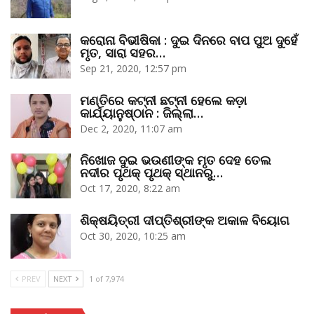
କରୋନା ବିଭୀଷିକା : ଦୁଇ ଦିନରେ ବାପ ପୁଅ ଦୁହେଁ
ମୃତ, ସାରା ସହର…
Sep 21, 2020, 12:57 pm
ମଣ୍ତିରେ କଟ୍‌ନୀ ଛଟ୍‌ନୀ ହେଲେ କଡ଼ା
କାର୍ଯ୍ୟାନୁଷ୍ଠାନ : ଜିଲ୍ଲା…
Dec 2, 2020, 11:07 am
ନିଖୋଜ ଦୁଇ ଭଉଣୀଙ୍କ ମୃତ ଦେହ ତେଲ
ନଦୀର ପୃଥକ୍‌ ପୃଥକ୍‌ ସ୍ଥାନରୁ…
Oct 17, 2020, 8:22 am
ଶିକ୍ଷୟିତ୍ରୀ ଦୀପ୍ତିଶ୍ରୀଙ୍କ ଅକାଳ ବିୟୋଗ
Oct 30, 2020, 10:25 am
PREV
NEXT
1 of 7,974