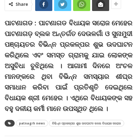
Share
ପାଟଣାଗଡ : ପାଟଣାଗଡ ବିଧାୟକ ସରୋଜ ମେହେର
ପାଟଣାଗଡ଼ ବ୍ଲକ ଅନ୍ତର୍ଗତ ଦେଉଳଗାଁ ଓ ସୁନାମୁଦୀ
ପଞ୍ଚାୟତର ବିଭିନ୍ନ ପ୍ରକଳ୍ପର ଶୁଭ ଉଦଘାଟନ
କରିଥିଲେ ଏବଂ ସମସ୍ତ ଗ୍ରାମକୁ ଯାଇ ଲୋକଙ୍କ
ଅସୁବିଧା ବୁଝିଥିଲେ । ଆଗାମୀ ଦିନରେ ଅଂଚଳ
ମାନଙ୍କରେ ଥିବା ବିଭିନ୍ନ ସମସ୍ୟାର ଶୀଘ୍ର
ସମାଧାନ କରିବା ପାଇଁ ପ୍ରତିଶୃତି ଦେଇଥିଲେ
ବିଧାୟକ ଶ୍ରୀ ମେହେର । ଏଥିରେ ବିଧାୟକଙ୍କ ସହ
ବହୁ ଦଳୀୟ କର୍ମୀ ମାନେ ଉପସ୍ଥିତ ଥିଲେ ।
patnagrh news
ବିଭିନ୍ନ ପ୍ରକଳ୍ପର ଶୁଭ ଉଦଘାଟନ କଲେ ବିଧାୟକ ସରୋଜ