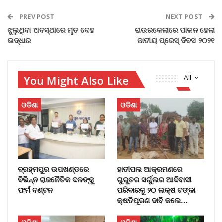
PREV POST
NEXT POST
ଝୁଲୁଥିବା ଅବସ୍ଥାରେ ମୃତ ଦେହ
ରାଉରକେଲାରେ ପାଳନ ହେଲା
ଉଦ୍ଧାର
ଜାତୀୟ ପ୍ରେସ୍ ଦିବସ ୨୦୨୧
You Might Also Like
All
ଓଡିଶା
ଓଡିଶା
ବ୍ରହ୍ମପୁର ଉପଖଣ୍ଡରେ
ହାତୀପଲ ଆକ୍ରମଣରେ
ବିଭିନ୍ନ ରାଜନୈତିକ ଦଳଙ୍କୁ
ଗୁରୁତର ସର୍ଗୁଲର ଆଦିବାସୀ
ଫର୍ମ ବଣ୍ଟନ
ପରିବାରକୁ ୨୦ ଲକ୍ଷ ଟଙ୍କା
କ୍ଷତିପୂରଣ ଦାବି କଲେ…