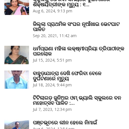
ଶିକ୍ଷୟିତ୍ରୀଙ୍କ ମୃତ୍ୟୁ : ୧…
Aug 6, 2024, 9:13 pm
ଜିଲ୍ଲା ପ୍ରାଥମିକ ସଂଘର ନୂଆଁଖାଇ ଭେଟଘାଟ
ପାଳିତ
Sep 20, 2021, 11:42 am
ଧର୍ମପ୍ରାଣା ମହିଳା ଲକ୍ଷ୍ମୀପ୍ରିୟା ତ୍ରିପାଠୀଙ୍କ
ପରଲୋକ
Jul 15, 2024, 5:51 pm
ବାହୁଡ଼ାଯାତ୍ରା ଦେଖି ଫେରିବା ବେଳେ
ଦୁର୍ଘଟଣାରେ ମୃତ୍ୟୁ
Jul 18, 2024, 9:44 pm
ଟିଟିଲାଗଡ଼ ଜୁନିଅର ଓମ୍‌ ଭ୍ୟାଲି ସ୍କୁଲରେ ବନ
ମହୋତ୍ସବ ପାଳିତ :…
Jul 7, 2023, 12:34 pm
ପଞ୍ଚଭୂତରେ ଲୀନ ହେଲେ ନିମାଇଁ
Aug 6, 2024, 12:54 pm