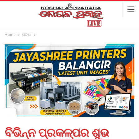
Home
ଓଡିଶା
ବିଭିନ୍ନ ପ୍ରକଳ୍ପର ଶୁଭ