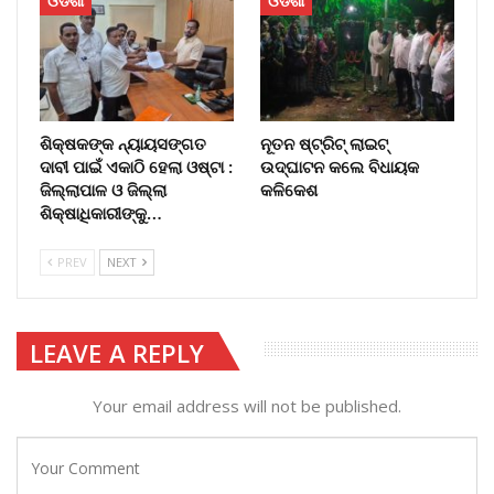
ଓଡିଶା
ଓଡିଶା
ଶିକ୍ଷକଙ୍କ ନ୍ୟାୟସଙ୍ଗତ
ନୂତନ ଷ୍ଟ୍ରିଟ୍ ଲାଇଟ୍‌
ଦାବୀ ପାଇଁ ଏକାଠି ହେଲା ଓଷ୍ଟା :
ଉଦ୍‌ଘାଟନ କଲେ ବିଧାୟକ
ଜିଲ୍ଲାପାଳ ଓ ଜିଲ୍ଲା
କଳିକେଶ
ଶିକ୍ଷାଧିକାରୀଙ୍କୁ…
PREV
NEXT
LEAVE A REPLY
Your email address will not be published.