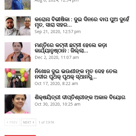
କରୋନା ବିଭୀଷିକା : ଦୁଇ ଦିନରେ ବାପ ପୁଅ ଦୁହେଁ
ମୃତ, ସାରା ସହର…
Sep 21, 2020, 12:57 pm
ମଣ୍ତିରେ କଟ୍‌ନୀ ଛଟ୍‌ନୀ ହେଲେ କଡ଼ା
କାର୍ଯ୍ୟାନୁଷ୍ଠାନ : ଜିଲ୍ଲା…
Dec 2, 2020, 11:07 am
ନିଖୋଜ ଦୁଇ ଭଉଣୀଙ୍କ ମୃତ ଦେହ ତେଲ
ନଦୀର ପୃଥକ୍‌ ପୃଥକ୍‌ ସ୍ଥାନରୁ…
Oct 17, 2020, 8:22 am
ଶିକ୍ଷୟିତ୍ରୀ ଦୀପ୍ତିଶ୍ରୀଙ୍କ ଅକାଳ ବିୟୋଗ
Oct 30, 2020, 10:25 am
PREV
NEXT
1 of 7,974