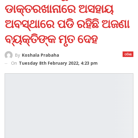
ଡାକ୍ତରଖାନାରେ ଅସହାୟ
ଅବସ୍ଥାରେ ପଡି ରହିଛି ଅଜଣା
ବ୍ୟକ୍ତିଙ୍କ ମୃତ ଦେହ
ଓଡିଶା
By
Koshala Prabaha
On
Tuesday 8th February 2022, 4:23 pm