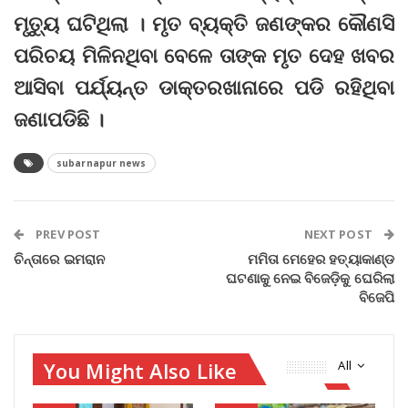
ମୃତ୍ୟୁ ଘଟିଥିଲା । ମୃତ ବ୍ୟକ୍ତି ଜଣଙ୍କର କୌଣସି
ପରିଚୟ ମିଳିନଥିବା ବେଳେ ତାଙ୍କ ମୃତ ଦେହ ଖବର
ଆସିବା ପର୍ଯ୍ୟନ୍ତ ଡାକ୍ତରଖାନାରେ ପଡି ରହିଥିବା
ଜଣାପଡିଛି ।
subarnapur news
PREV POST
NEXT POST
ଚିନ୍ତାରେ ଇମରାନ
ମମିତା ମେହେର ହତ୍ୟାକାଣ୍ଡ
ଘଟଣାକୁ ନେଇ ବିଜେଡ଼ିକୁ ଘେରିଲା
ବିଜେପି
You Might Also Like
All