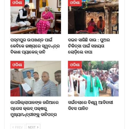
ଓଡିଶା
ଓଡିଶା
ପଦ୍ମପୁର ଉପଖଣ୍ଡ ପାଇଁ
ଦଇବ ସାଜିଛି ଦାଉ : ପୁଅର
କେବିକେ ଢାଞ୍ଚାରେ ସ୍ୱତନ୍ତ୍ର
ଚିକିତ୍ସା ପାଇଁ ସହାୟତା
ବିକାଶ ପ୍ୟାକେଜ୍ ଦାବି
ଲୋଡ଼ିଲେ ବାପା
ଓଡିଶା
ଓଡିଶା
ଉପଜିଲ୍ଲାପାଳଙ୍କ ଜରିଆରେ
ସଇଁତଲାରେ ବିଶ୍ୱ ଆଦିବାସୀ
ପ୍ରେସ କ୍ଲବ୍ ପକ୍ଷରୁ
ଦିବସ ପାଳିତ
ମୁଖ୍ୟମନ୍ତ୍ରୀଙ୍କୁ ଦାବିପତ୍ର
PREV
NEXT