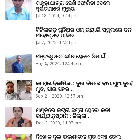
ବାହୁଡ଼ାଯାତ୍ରା ଦେଖି ଫେରିବା ବେଳେ
ଦୁର୍ଘଟଣାରେ ମୃତ୍ୟୁ
Jul 18, 2024, 9:44 pm
ଟିଟିଲାଗଡ଼ ଜୁନିଅର ଓମ୍‌ ଭ୍ୟାଲି ସ୍କୁଲରେ ବନ
ମହୋତ୍ସବ ପାଳିତ :…
Jul 7, 2023, 12:34 pm
ପଞ୍ଚଭୂତରେ ଲୀନ ହେଲେ ନିମାଇଁ
Aug 6, 2024, 12:54 pm
କରୋନା ବିଭୀଷିକା : ଦୁଇ ଦିନରେ ବାପ ପୁଅ ଦୁହେଁ
ମୃତ, ସାରା ସହର…
Sep 21, 2020, 12:57 pm
ମଣ୍ତିରେ କଟ୍‌ନୀ ଛଟ୍‌ନୀ ହେଲେ କଡ଼ା
କାର୍ଯ୍ୟାନୁଷ୍ଠାନ : ଜିଲ୍ଲା…
Dec 2, 2020, 11:07 am
ନିଖୋଜ ଦୁଇ ଭଉଣୀଙ୍କ ମୃତ ଦେହ ତେଲ