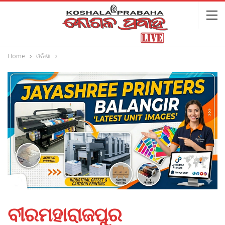
Home
ଓଡିଶା
ବୀରମହାରାଜପୁର