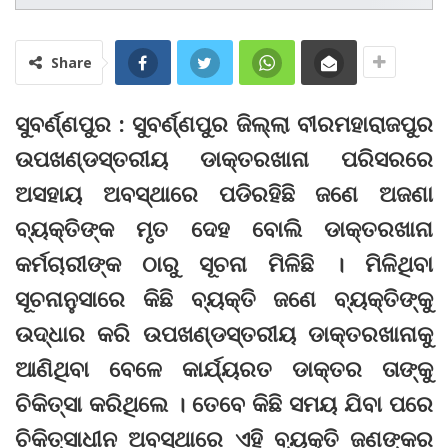
Share
ସୁବର୍ଣ୍ଣପୁର : ସୁବର୍ଣ୍ଣପୁର ଜିଲ୍ଲା ବୀରମହାରାଜପୁର
ଉପଖଣ୍ଡସ୍ତରୀୟ ଡାକ୍ତରଖାନା ପରିସରରେ
ଅସହାୟ ଅବସ୍ଥାରେ ପଡିରହିଛି ଜଣେ ଅଜଣା
ବ୍ୟକ୍ତିଙ୍କ ମୃତ ଦେହ ବୋଲି ଡାକ୍ତରଖାନା
କର୍ମଚାରୀଙ୍କ ଠାରୁ ସୂଚନା ମିଳିଛି । ମିଳିଥିବା
ସୂଚନାନୁସାରେ କିଛି ବ୍ୟକ୍ତି ଜଣେ ବ୍ୟକ୍ତିଙ୍କୁ
ଉଦ୍ଧାର କରି ଉପଖଣ୍ଡସ୍ତରୀୟ ଡାକ୍ତରଖାନାକୁ
ଆଣିଥିବା ବେଳେ କାର୍ଯ୍ୟରତ ଡାକ୍ତର ତାଙ୍କୁ
ଚିକିତ୍ସା କରିଥିଲେ । ତେବେ କିଛି ସମୟ ଯିବା ପରେ
ଚିକିତ୍ସାଧୀନ ଅବସ୍ଥାରେ ଏହି ବ୍ୟକ୍ତି ଜଣଙ୍କର