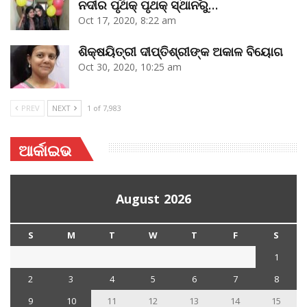
ନଦୀର ପୃଥକ୍‌ ପୃଥକ୍‌ ସ୍ଥାନରୁ…
Oct 17, 2020, 8:22 am
ଶିକ୍ଷୟିତ୍ରୀ ଦୀପ୍ତିଶ୍ରୀଙ୍କ ଅକାଳ ବିୟୋଗ
Oct 30, 2020, 10:25 am
PREV
NEXT
1 of 7,983
ଆର୍କାଇଭ
August 2026
S
M
T
W
T
F
S
1
2
3
4
5
6
7
8
9
10
11
12
13
14
15