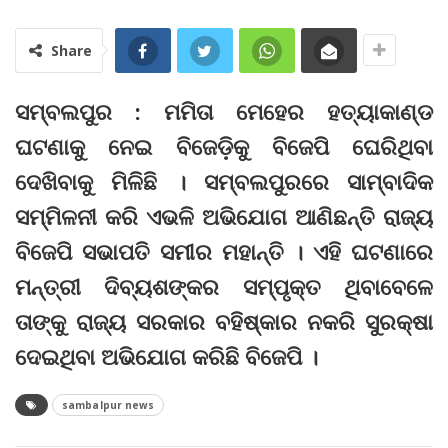
Share
ସମ୍ବଲପୁର : ମମିତା ମେହେର ହତ୍ୟାକାଣ୍ଡ
ଘଟଣାକୁ ନେଇ ବିଜେଡ଼ିକୁ ବିଜେପି ଘେରିଥିବା
ଦେଖିବାକୁ ମିଳିଛି । ସମ୍ବଲପୁରରେ ସାମ୍ବାଦିକ
ସମ୍ମିଳନୀ କରି ଏଭଳି ଅଭିଯୋଗ ଆଣିଛନ୍ତି ରାଜ୍ୟ
ବିଜେପି ସଭାପତି ସମୀର ମହାନ୍ତି । ଏହି ଘଟଣାରେ
ମନ୍ତ୍ରୀ ଦିବ୍ୟଶଙ୍କର ସମ୍ପୃକ୍ତ ଥିବାବେଳେ
ତାଙ୍କୁ ରାଜ୍ୟ ସରକାର ବହିଷ୍କାର ନକରି ସୁରକ୍ଷା
ଦେଇଥିବା ଅଭିଯୋଗ କରିଛି ବିଜେପି ।
sambalpur news