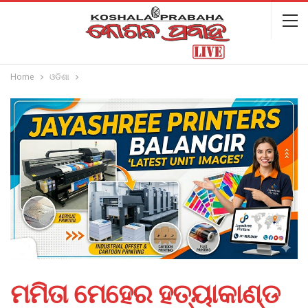
Home
ଓଡିଶା
ମମିତା ମେହେର ହତ୍ୟାକାଣ୍ଡ