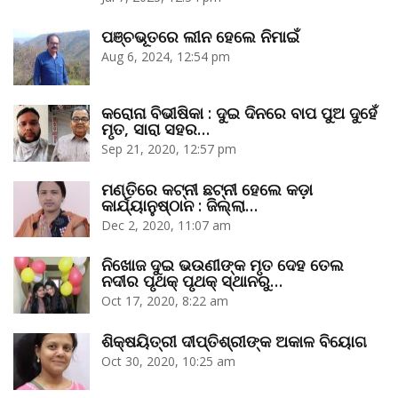
ପଞ୍ଚଭୂତରେ ଲୀନ ହେଲେ ନିମାଇଁ
Aug 6, 2024, 12:54 pm
କରୋନା ବିଭୀଷିକା : ଦୁଇ ଦିନରେ ବାପ ପୁଅ ଦୁହେଁ
ମୃତ, ସାରା ସହର…
Sep 21, 2020, 12:57 pm
ମଣ୍ତିରେ କଟ୍‌ନୀ ଛଟ୍‌ନୀ ହେଲେ କଡ଼ା
କାର୍ଯ୍ୟାନୁଷ୍ଠାନ : ଜିଲ୍ଲା…
Dec 2, 2020, 11:07 am
ନିଖୋଜ ଦୁଇ ଭଉଣୀଙ୍କ ମୃତ ଦେହ ତେଲ
ନଦୀର ପୃଥକ୍‌ ପୃଥକ୍‌ ସ୍ଥାନରୁ…
Oct 17, 2020, 8:22 am
ଶିକ୍ଷୟିତ୍ରୀ ଦୀପ୍ତିଶ୍ରୀଙ୍କ ଅକାଳ ବିୟୋଗ
Oct 30, 2020, 10:25 am