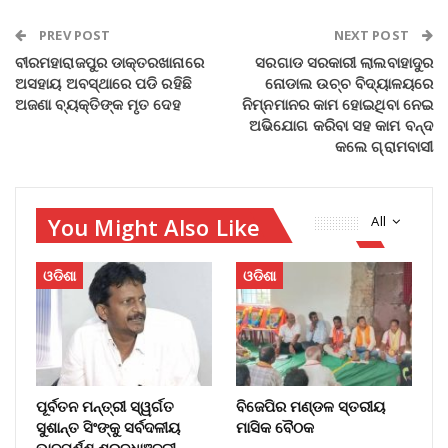
PREV POST
NEXT POST
ବୀରମହାରାଜପୁର ଡାକ୍ତରଖାନାରେ
ସରଗାଡ ସରକାରୀ ଲାଲବାହାଦୁର
ଅସହାୟ ଅବସ୍ଥାରେ ପଡି ରହିଛି
ନୋଡାଲ ଉଚ୍ଚ ବିଦ୍ୟାଳୟରେ
ଅଜଣା ବ୍ୟକ୍ତିଙ୍କ ମୃତ ଦେହ
ନିମ୍ନମାନର କାମ ହୋଇଥିବା ନେଇ
ଅଭିଯୋଗ କରିବା ସହ କାମ ବନ୍ଦ
କଲେ ଗ୍ରାମବାସୀ
You Might Also Like
All
ଓଡିଶା
ଓଡିଶା
ପୂର୍ବତନ ମନ୍ତ୍ରୀ ସ୍ୱର୍ଗତ
ବିଜେପିର ମଣ୍ଡଳ ସ୍ତରୀୟ
ସୁଶାନ୍ତ ସିଂଙ୍କୁ ସର୍ବଦଳୀୟ
ମାସିକ ବୈଠକ
ଭାବପୂର୍ଣ୍ଣ ଶ୍ରଦ୍ଧାଞ୍ଜଳୀ