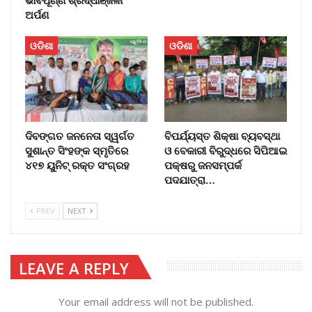
ଅର୍ପଣ
ଓଡିଶା
ଓଡିଶା
ଦିବଙ୍ଗତ ଜନନେତା ସ୍ୱର୍ଗତ
ବିପର୍ଯ୍ୟସ୍ତ ଶିକ୍ଷା ବ୍ୟବସ୍ଥା
ସୁଶାନ୍ତ ସିଂହଙ୍କ ସ୍ମୃତିରେ
ଓ ବେକାରୀ ବିରୁଦ୍ଧରେ ସିପିଆଇ
୪୧୭ ୟୁନିଟ୍ ରକ୍ତ ସଂଗ୍ରହ
ପକ୍ଷରୁ ଜନସମ୍ପର୍କ
ପଦଯାତ୍ରା…
PREV
NEXT
LEAVE A REPLY
Your email address will not be published.