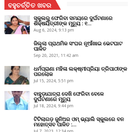
ବହୁଚର୍ଚ୍ଚିତ ଖବର
ସ୍କୁଲରୁ ଫେରିବା ସମୟରେ ଦୁର୍ଘଟଣାରେ
ଶିକ୍ଷୟିତ୍ରୀଙ୍କ ମୃତ୍ୟୁ : ୧…
Aug 6, 2024, 9:13 pm
ଜିଲ୍ଲା ପ୍ରାଥମିକ ସଂଘର ନୂଆଁଖାଇ ଭେଟଘାଟ
ପାଳିତ
Sep 20, 2021, 11:42 am
ଧର୍ମପ୍ରାଣା ମହିଳା ଲକ୍ଷ୍ମୀପ୍ରିୟା ତ୍ରିପାଠୀଙ୍କ
ପରଲୋକ
Jul 15, 2024, 5:51 pm
ବାହୁଡ଼ାଯାତ୍ରା ଦେଖି ଫେରିବା ବେଳେ
ଦୁର୍ଘଟଣାରେ ମୃତ୍ୟୁ
Jul 18, 2024, 9:44 pm
ଟିଟିଲାଗଡ଼ ଜୁନିଅର ଓମ୍‌ ଭ୍ୟାଲି ସ୍କୁଲରେ ବନ
ମହୋତ୍ସବ ପାଳିତ :…
Jul 7, 2023, 12:34 pm