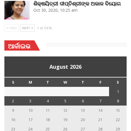
ଶିକ୍ଷୟିତ୍ରୀ ଦୀପ୍ତିଶ୍ରୀଙ୍କ ଅକାଳ ବିୟୋଗ
Oct 30, 2020, 10:25 am
PREV
NEXT
1 of 7,976
ଆର୍କାଇଭ
August 2026
S
M
T
W
T
F
S
1
2
3
4
5
6
7
8
9
10
11
12
13
14
15
16
17
18
19
20
21
22
23
24
25
26
27
28
29