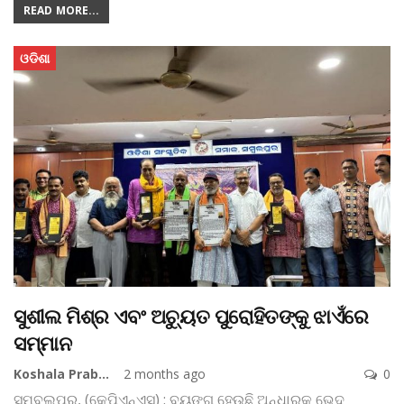
READ MORE...
ଓଡିଶା
ସୁଶୀଲ ମିଶ୍ର ଏବଂ ଅଚ୍ୟୁତ ପୁରୋହିତଙ୍କୁ ଝାଏଁରେ
ସମ୍ମାନ
Koshala Prabaha
2 months ago
0
ସମ୍ବଲପୁର, (କେପିଏନ୍‌ଏସ୍‌) : ବ୍ୟଙ୍ଗ ହେଉଛି ଅନ୍ଧାରକୁ ଭେଦ