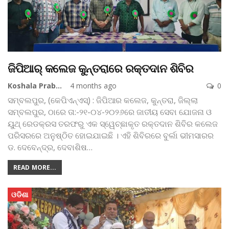
ଜିପିଆର୍‌ କଲେଜ କୁନ୍ତରାରେ ରକ୍ତଦାନ ଶିବିର
Koshala Prabaha
4 months ago
0
ସମ୍ବଲପୁର, (କେପିଏନ୍‌ଏସ୍‌) : ଜିପିଆର କଲେଜ, କୁନ୍ତରା, ଜିଲ୍ଲା
ସମ୍ବଲପୁର, ଠାରେ ତା:-୨୧-୦୪-୨୦୨୬ରେ ଜାତୀୟ ସେବା ଯୋଜନା ଓ
ୟୁଥ୍ ରେଡକ୍ରସ ତରଫରୁ ଏକ ସ୍ୱେଚ୍ଛାକୃତ ରକ୍ତଦାନ ଶିବିର କଲେଜ
ପରିସରରେ ଅନୁଷ୍ଠିତ ହୋଇଯାଇଛି । ଏହି ଶିବିରରେ ବୁର୍ଲା ଭୀମସାରର
ଡ. ଦେବେନ୍ଦ୍ର, ଦେବାଶିଷ
…
READ MORE...
ଓଡିଶା