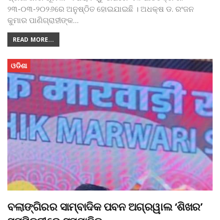
୨୩-୦୩-୨୦୨୬ରେ ଅନୁଷ୍ଠିତ ହୋଇଯାଇଛି । ଅଧକ୍ଷ ଡ. ରଂଜନ
କୁମାର ପାଣିଗ୍ରାହୀଙ୍କ
…
READ MORE...
ଓଡିଶା
ବଲାଙ୍ଗିରର ସାମ୍ବାଦିକ ପବନ ଅଗ୍ରୱାଲ ‘ଶିଖର’