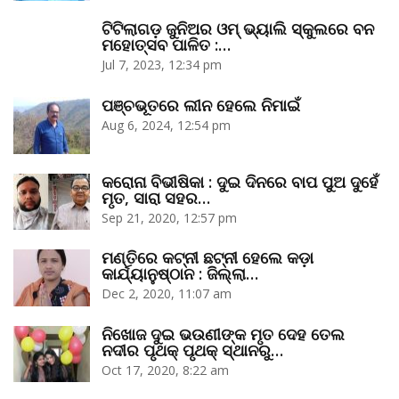
ଟିଟିଲାଗଡ଼ ଜୁନିଅର ଓମ୍‌ ଭ୍ୟାଲି ସ୍କୁଲରେ ବନ
ମହୋତ୍ସବ ପାଳିତ :…
Jul 7, 2023, 12:34 pm
ପଞ୍ଚଭୂତରେ ଲୀନ ହେଲେ ନିମାଇଁ
Aug 6, 2024, 12:54 pm
କରୋନା ବିଭୀଷିକା : ଦୁଇ ଦିନରେ ବାପ ପୁଅ ଦୁହେଁ
ମୃତ, ସାରା ସହର…
Sep 21, 2020, 12:57 pm
ମଣ୍ତିରେ କଟ୍‌ନୀ ଛଟ୍‌ନୀ ହେଲେ କଡ଼ା
କାର୍ଯ୍ୟାନୁଷ୍ଠାନ : ଜିଲ୍ଲା…
Dec 2, 2020, 11:07 am
ନିଖୋଜ ଦୁଇ ଭଉଣୀଙ୍କ ମୃତ ଦେହ ତେଲ
ନଦୀର ପୃଥକ୍‌ ପୃଥକ୍‌ ସ୍ଥାନରୁ…
Oct 17, 2020, 8:22 am