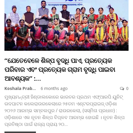
“ଯେତେବେଳେ ଶିଳ୍ପ ବୃଦ୍ଧି ପାଏ, ପ୍ରତ୍ୟେକ
ପରିବାର ଏବଂ ପ୍ରତ୍ୟେକ ଗ୍ରାମ ବୃଦ୍ଧି ପାଇବା
ଆବଶ୍ୟକ” :…
Koshala Prabaha
6 months ago
0
ମୁଖ୍ୟମନ୍ତ୍ରୀ ହିଣ୍ଡାଲକୋରେ ଭାରତର ପ୍ରଥମ ଏଫ୍‌ଆରପି ୟୁନିଟ୍
ଉଦଘାଟନ କଲେରାଉରକେଲାରେ ୨୫ତମ ଏଣ୍ଟରପ୍ରାଇଜ୍ ଓଡ଼ିଶା
୨୦୨୬ ଆରମ୍ଭ
ସମ୍ବଲପୁର / ରାଉରକେଲା, (ସସ୍ମିତା ପ୍ରଧାନ) :
ଓଡ଼ିଶାରେ ଏକ ନୂତନ ଶିଳ୍ପ ବିପ୍ଳବ ଆରମ୍ଭ ହୋଇଛି । ନୂତନ ଶିଳ୍ପ
ପ୍ରତିଷ୍ଠା ପାଇଁ ରାଜ୍ୟ ପ୍ରାୟ ୨୦
…