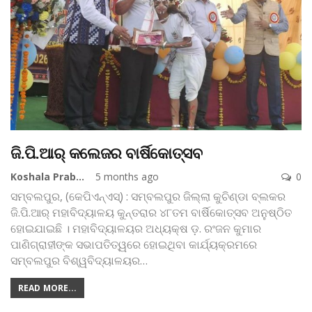
ଜି.ପି.ଆର୍ କଲେଜର ବାର୍ଷିକୋତ୍ସବ
Koshala Prabaha
5 months ago
0
ସମ୍ବଲପୁର, (କେପିଏନ୍‌ଏସ୍‌) : ସମ୍ବଲପୁର ଜିଲ୍ଲା କୁଚିଣ୍ଡା ବ୍ଲକର
ଜି.ପି.ଆର୍ ମହାବିଦ୍ୟାଳୟ କୁନ୍ତରାର ୪୮ତମ ବାର୍ଷିକୋତ୍ସବ ଅନୁଷ୍ଠିତ
ହୋଇଯାଇଛି । ମହାବିଦ୍ୟାଳୟର ଅଧ୍ୟକ୍ଷ ଡ଼. ରଂଜନ କୁମାର
ପାଣିଗ୍ରାହୀଙ୍କ ସଭାପତିତ୍ୱରେ ହୋଇଥିବା କାର୍ଯ୍ୟକ୍ରମରେ
ସମ୍ବଲପୁର ବିଶ୍ୱବିଦ୍ୟାଳୟର
…
READ MORE...