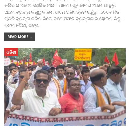
କରିବାର ଏକ ଆଲୋକିତ ତୀର । ଆମେ ହସୁଛୁ କାରଣ ଆମେ ଭାବୁ‌ଛୁ,
ଆମେ ବ୍ୟଙ୍ଗ କରୁଛୁ କାରଣ ଆମେ ପରିବର୍ତ୍ତନ ଚାହୁଁଛୁ । ତେବେ ନିଜ
ପ୍ରତି ବ୍ୟଙ୍ଗ କରିପାରିଲେ ଜଣେ ସଫଳ ବ୍ୟଙ୍ଗକାର ହୋଇପାରିବୁ ।
ରଚନା ଶୈଳୀ, ଶବ୍ଦ
…
READ MORE...
ଓଡିଶା