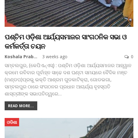
ପଶ୍ଚିମ ଓଡ଼ିଶା ଆର୍ଯ୍ୟସମାଜର ସାଂଗଠନିକ ସଭା ଓ
କର୍ମକର୍ତ୍ତା ଚୟନ
Koshala Prabaha
3 weeks ago
0
ସମ୍ବଲପୁର, (କେପିଏନ୍‌ଏସ୍‌) : ପଶ୍ଚିମ ଓଡ଼ିଶା ଆର୍ଯ୍ୟସମାଜର ଆହ୍ୱାନ
କ୍ରମେ ରବିବାର ପୂର୍ବାହ୍ନ ସାଢେ଼ ଦଶ ଘଣ୍ଟା ସମୟରେ ବୈଦିକ ମଞ୍ଚ
(ମଣ୍ଡପ)ପ୍ରଭୁ ଭକ୍ତି ଆଶ୍ରମ ଗୁଡକାଟିକ୍ରା, ଗୋଡଭଗା,
ସମ୍ବଲପୁର ଠାରେ ସଂଗଠନର ପ୍ରଧାନ ଆଚାର୍ଯ୍ୟ ବୃହସ୍ପତି
ଶାସ୍ତ୍ରୀଙ୍କ ସଭାପତିତ୍ୱରେ
…
READ MORE...
ଓଡିଶା