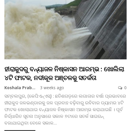
ହୀରାକୁଦରୁ ବନ୍ୟାଜଳ ନିଷ୍କାସନ ଆରମ୍ଭ : ଖୋଲିଲା
୪ଟି ଫାଟକ, ନଦୀକୂଳ ଅଞ୍ଚଳକୁ ସତର୍କତା
Koshala Prabaha
3 weeks ago
0
ସମ୍ବଲପୁର, (କେପିଏନ୍‌ଏସ୍‌) : ଛତିଶଗଡ଼ରେ ଲଗାତାର ବର୍ଷା ପ୍ରଭାବରେ
ହୀରାକୁଦ ଜଳଭଣ୍ଡାରକୁ ଜଳ ପ୍ରବାହ ବଢ଼ିବାରୁ ରବିବାର ଡ୍ୟାମର ୪ଟି
ଫାଟକ ଖୋଲାଯାଇ ବନ୍ୟାଜଳ ନିଷ୍କାସନ ଆରମ୍ଭ କରାଯାଇଛି । ପୂର୍ବ
ନିର୍ଦ୍ଧାରିତ ସୂଚନା ଅନୁସାରେ ସକାଳ ୭ଟାରେ ସତର୍କ ସାଇରନ୍‌
ବଜାଯାଇଥିବା ବେଳେ ସକାଳ
…