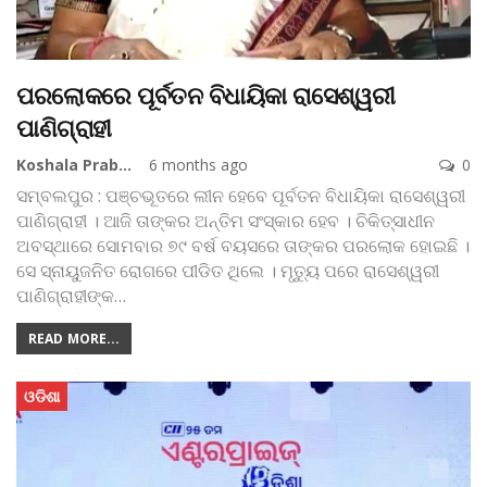
ପରଲୋକରେ ପୂର୍ବତନ ବିଧାୟିକା ରାସେଶ୍ୱରୀ
ପାଣିଗ୍ରାହୀ
Koshala Prabaha
6 months ago
0
ସମ୍ବଲପୁର : ପଞ୍ଚଭୂତରେ ଲୀନ ହେବେ ପୂର୍ବତନ ବିଧାୟିକା ରାସେଶ୍ୱରୀ
ପାଣିଗ୍ରାହୀ । ଆଜି ତାଙ୍କର ଅନ୍ତିମ ସଂସ୍କାର ହେବ । ଚିକିତ୍ସାଧୀନ
ଅବସ୍ଥାରେ ସୋମ‌ବାର ୭୯ ବର୍ଷ ବୟସରେ ତାଙ୍କର ପରଲୋକ ହୋଇଛି ।
ସେ ସ୍ନାୟୁଜନିତ ରୋଗରେ ପୀଡିତ ଥିଲେ । ମୃତ୍ୟୁ ପରେ ରାସେଶ୍ୱରୀ
ପାଣିଗ୍ରାହୀଙ୍କ
…
READ MORE...
ଓଡିଶା