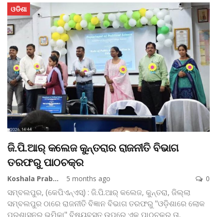
ଓଡିଶା
ଜି.ପି.ଆର୍‌ କଲେଜ କୁନ୍ତରାର ରାଜନୀତି ବିଭାଗ
ତରଫରୁ ପାଠଚକ୍ର
Koshala Prabaha
5 months ago
0
ସମ୍ବଲପୁର, (କେପିଏନ୍‌ଏସ୍‌) : ଜି.ପି.ଆର୍‌ କଲେଜ, କୁନ୍ତରା, ଜିଲ୍ଲା
ସମ୍ବଲପୁର ଠାରେ ରାଜନୀତି ବିଜ୍ଞାନ ବିଭାଗ ତରଫରୁ "ଓଡ଼ିଶାରେ ଲୋକ
ପ୍ରଶାସନର ଭୂମିକା" ବିଷୟବସ୍ତୁ ଉପରେ ଏକ ପାଠଚକ୍ର ତା.