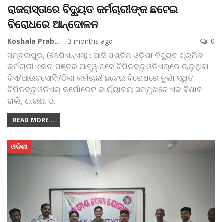
ରାଜରାସ୍ତାରେ ବିଦ୍ୟୁତ କର୍ମଚାରୀଙ୍କ ଛଟେଇ
ବିରୋଧରେ ଆନ୍ଦୋଳନ
Koshala Prabaha
3 months ago
0
ସମ୍ବଲପୁର, (କେପିଏନ୍‌ଏସ୍‌) : ଆଜି ପଶ୍ଚିମ ଓଡ଼ିଶା ବିଦ୍ୟୁତ ଶ୍ରମିକ
କର୍ମଚାରୀ ଏକତା ମଞ୍ଚର ଆହ୍ୱାନରେ ଟିପିଡବ୍ଲୁଓଡିଏଲ୍‌ରେ ଚାଲୁଥିବା
ବିଏ/ଆଉଟସୋର୍ସିଂ/ଠିକା କର୍ମଚାରୀ ଛଟେଇ ବିରୋଧରେ ବୁର୍ଲା ସ୍ଥିତ
ଟିପିଡବ୍ଲୁଓଡିଏଲ୍ କର୍ପୋରେଟ କାର୍ଯ୍ୟାଳୟ ସମ୍ମୁଖରେ ଏକ ବିଶାଳ
ରାଲି, ଧାରଣା ଓ
…
READ MORE...
ଓଡିଶା