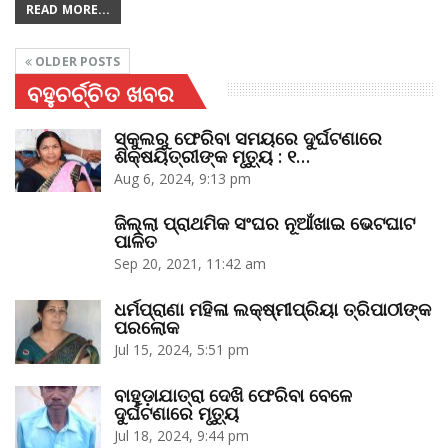
READ MORE...
OLDER POSTS
ବହୁଚର୍ଚ୍ଚିତ ଖବର
ସ୍କୁଲରୁ ଫେରିବା ସମୟରେ ଦୁର୍ଘଟଣାରେ
ଶିକ୍ଷୟିତ୍ରୀଙ୍କ ମୃତ୍ୟୁ : ୧…
Aug 6, 2024, 9:13 pm
ଜିଲ୍ଲା ପ୍ରାଥମିକ ସଂଘର ନୂଆଁଖାଇ ଭେଟଘାଟ
ପାଳିତ
Sep 20, 2021, 11:42 am
ଧର୍ମପ୍ରାଣା ମହିଳା ଲକ୍ଷ୍ମୀପ୍ରିୟା ତ୍ରିପାଠୀଙ୍କ
ପରଲୋକ
Jul 15, 2024, 5:51 pm
ବାହୁଡ଼ାଯାତ୍ରା ଦେଖି ଫେରିବା ବେଳେ
ଦୁର୍ଘଟଣାରେ ମୃତ୍ୟୁ
Jul 18, 2024, 9:44 pm