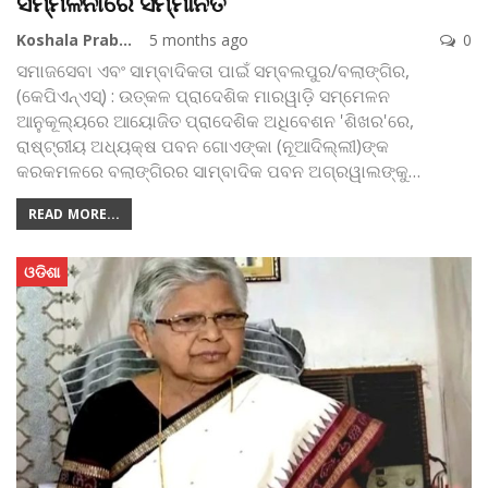
ସମ୍ମିଳନୀରେ ସମ୍ମାନିତ
Koshala Prabaha
5 months ago
0
ସମାଜସେବା ଏବଂ ସାମ୍ବାଦିକତା ପାଇଁ
ସମ୍ବଲପୁର/ବଲାଙ୍ଗିର,
(କେପିଏନ୍‌ଏସ୍‌) : ଉତ୍କଳ ପ୍ରାଦେଶିକ ମାରୱାଡ଼ି ସମ୍ମେଳନ
ଆନୁକୂଲ୍ୟରେ ଆୟୋଜିତ ପ୍ରାଦେଶିକ ଅଧିବେଶନ 'ଶିଖର'ରେ,
ରାଷ୍ଟ୍ରୀୟ ଅଧ୍ୟକ୍ଷ ପବନ ଗୋଏଙ୍କା (ନୂଆଦିଲ୍ଲୀ)ଙ୍କ
କରକମଳରେ ବଲାଙ୍ଗିରର ସାମ୍ବାଦିକ ପବନ ଅଗ୍ରୱାଲଙ୍କୁ
…
READ MORE...
ଓଡିଶା