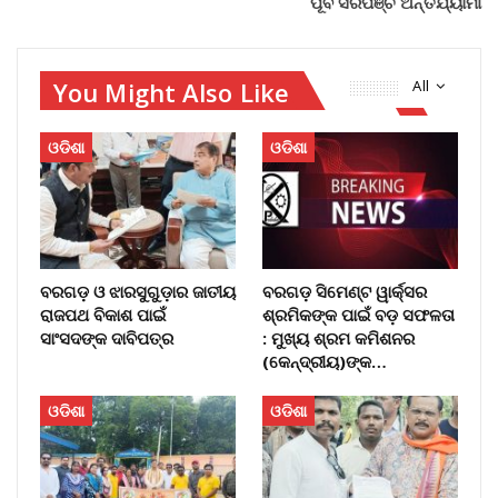
ପୂର୍ବ ସରପଞ୍ଚ ଅନ୍ତର୍ଯ୍ୟାମୀ
You Might Also Like
All
ଓଡିଶା
ଓଡିଶା
ବରଗଡ଼ ଓ ଝାରସୁଗୁଡ଼ାର ଜାତୀୟ
ବରଗଡ଼ ସିମେଣ୍ଟ ୱାର୍କ୍ସର
ରାଜପଥ ବିକାଶ ପାଇଁ
ଶ୍ରମିକଙ୍କ ପାଇଁ ବଡ଼ ସଫଳତା
ସାଂସଦଙ୍କ ଦାବିପତ୍ର
: ମୁଖ୍ୟ ଶ୍ରମ କମିଶନର
(କେନ୍ଦ୍ରୀୟ)ଙ୍କ…
ଓଡିଶା
ଓଡିଶା