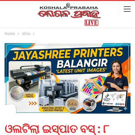
Home
ଓଡିଶା
ଓଲଟିଲା ଇସ୍ପାତ ବସ୍‌ : ୮