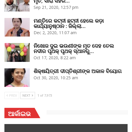
ମୃତ, ସାରା ସହର…
Sep 21, 2020, 12:57 pm
ମଣ୍ତିରେ କଟ୍‌ନୀ ଛଟ୍‌ନୀ ହେଲେ କଡ଼ା
କାର୍ଯ୍ୟାନୁଷ୍ଠାନ : ଜିଲ୍ଲା…
Dec 2, 2020, 11:07 am
ନିଖୋଜ ଦୁଇ ଭଉଣୀଙ୍କ ମୃତ ଦେହ ତେଲ
ନଦୀର ପୃଥକ୍‌ ପୃଥକ୍‌ ସ୍ଥାନରୁ…
Oct 17, 2020, 8:22 am
ଶିକ୍ଷୟିତ୍ରୀ ଦୀପ୍ତିଶ୍ରୀଙ୍କ ଅକାଳ ବିୟୋଗ
Oct 30, 2020, 10:25 am
PREV
NEXT
1 of 7,973
ଆର୍କାଇଭ