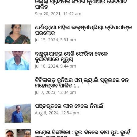
ଜିଲ୍ଲା ପ୍ରାଥମିକ ସଂଘର ନୂଆଁଖାଇ ଭେଟଘାଟ
ପାଳିତ
Sep 20, 2021, 11:42 am
ଧର୍ମପ୍ରାଣା ମହିଳା ଲକ୍ଷ୍ମୀପ୍ରିୟା ତ୍ରିପାଠୀଙ୍କ
ପରଲୋକ
Jul 15, 2024, 5:51 pm
ବାହୁଡ଼ାଯାତ୍ରା ଦେଖି ଫେରିବା ବେଳେ
ଦୁର୍ଘଟଣାରେ ମୃତ୍ୟୁ
Jul 18, 2024, 9:44 pm
ଟିଟିଲାଗଡ଼ ଜୁନିଅର ଓମ୍‌ ଭ୍ୟାଲି ସ୍କୁଲରେ ବନ
ମହୋତ୍ସବ ପାଳିତ :…
Jul 7, 2023, 12:34 pm
ପଞ୍ଚଭୂତରେ ଲୀନ ହେଲେ ନିମାଇଁ
Aug 6, 2024, 12:54 pm
କରୋନା ବିଭୀଷିକା : ଦୁଇ ଦିନରେ ବାପ ପୁଅ ଦୁହେଁ