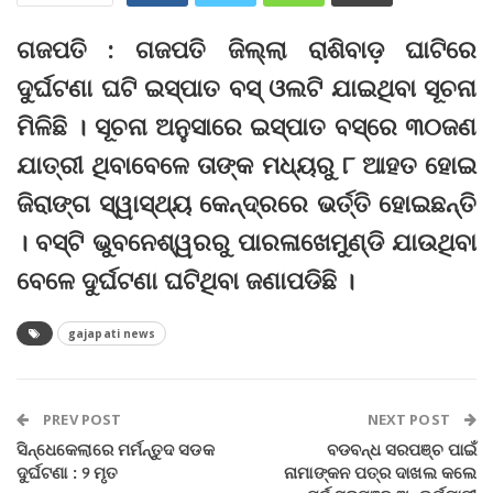
ଗଜପତି : ଗଜପତି ଜିଲ୍ଲା ରାଶିବାଡ଼ ଘାଟିରେ
ଦୁର୍ଘଟଣା ଘଟି ଇସ୍ପାତ ବସ୍‌ ଓଲଟି ଯାଇଥିବା ସୂଚନା
ମିଳିଛି । ସୂଚନା ଅନୁସାରେ ଇସ୍ପାତ ବସ୍‌ରେ ୩୦ଜଣ
ଯାତ୍ରୀ ଥିବାବେଳେ ତାଙ୍କ ମଧ୍ୟରୁ ୮ ଆହତ ହୋଇ
ଜିରାଙ୍ଗ ସ୍ୱାସ୍ଥ୍ୟ କେନ୍ଦ୍ରରେ ଭର୍ତ୍ତି ହୋଇଛନ୍ତି
। ବସ୍‌ଟି ଭୁବନେଶ୍ୱରରୁ ପାରଳାଖେମୁଣ୍ଡି ଯାଉଥିବା
ବେଳେ ଦୁର୍ଘଟଣା ଘଟିଥିବା ଜଣାପଡିଛି ।
gajapati news
PREV POST
NEXT POST
ସିନ୍ଧେକେଲାରେ ମର୍ମନ୍ତୁଦ ସଡକ
ବଡବନ୍ଧ ସରପଞ୍ଚ ପାଇଁ
ଦୁର୍ଘଟଣା : ୨ ମୃତ
ନାମାଙ୍କନ ପତ୍ର ଦାଖଲ କଲେ