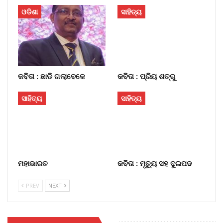
ଓଡିଶା
ସାହିତ୍ୟ
କବିତା : ଛାଡି ଗଲାବେଳେ
କବିତା : ପ୍ରିୟ ଶତ୍ରୁ
ସାହିତ୍ୟ
ସାହିତ୍ୟ
ମହାଭାରତ
କବିତା : ମୃତ୍ୟୁ ସହ ଦୁଇପଦ
PREV
NEXT