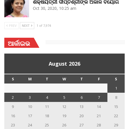
ଶିକ୍ଷୟିତ୍ରୀ ଦୀପ୍ତିଶ୍ରୀଙ୍କ ଅକାଳ ବିୟୋଗ
Oct 30, 2020, 10:25 am
PREV
NEXT
1 of 7,974
ଆର୍କାଇଭ
August 2026
S
M
T
W
T
F
S
1
2
3
4
5
6
7
8
9
10
11
12
13
14
15
16
17
18
19
20
21
22
23
24
25
26
27
28
29