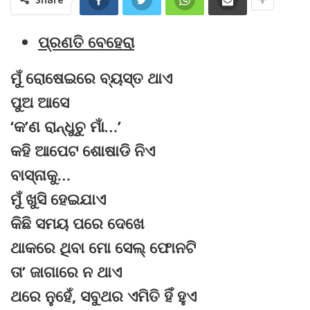
ପ୍ରଣତି ବେହେରା
ମୁଁ ରୋଷେଇରେ ବ୍ୟସ୍ତ ଥାଏ
ପୁଅ ଆସେ
‘କ’ଣ ରାନ୍ଧୁଚୁ ମାଁ…’
କହି ଆପେଟ ଶୋଷାଡି ନିଏ
ବାସ୍ନାକୁ…
ମୁଁ ଖୁସି ହେଇଯାଏ
କିଛି ସମୟ ପରେ ଦେଖେ
ଥାକରେ ଥିବା ମୋ ସେଲ୍ ଫୋନଟି
ତା’ ଜାଗାରେ ନ ଥାଏ
ଥରେ ନୁହେଁ, ସବୁଥର ଏମିତି ହିଁ ହୁଏ