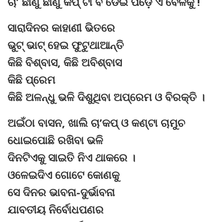
ଚା’ ଛାଣୁ ଛାଣୁ କପ୍ ଟା ବି ଡେଇଁ ପଡ଼େ ଏ ବେଳକୁ !
ସାରାଦିନର କାହାଣୀ ଭିତରେ
ଭୁଟ୍ ଭାଟ୍ ହେଇ ଫୁଟୁଥାଆନ୍ତି
କିଛି ବିଶ୍ବାସ, କିଛି ଅବିଶ୍ବାସ
କିଛି ପ୍ରେମ
କିଛି ଅଳନ୍ଧୁ ଭଳି ଦିଶୁଥିବା ଅପ୍ରେମ ଓ ବିରକ୍ତି ।
ଅଇଁଠା ବାସନ, ଖାଲି ଚା’କପ୍ ଓ କଣ୍ଟା ଚାମୁଚ
ଧୋଇପୋଛି ରଖିବା ଭଳି
ଦିନଟିଏକୁ ସାଇତି ନିଏ ଥାକରେ ।
ଓଳେଇଦିଏ ଗୋଟେ କୋଣକୁ
ସେ ଦିନର ଭାବନା-ଦୁର୍ଭାବନା
ଯାବତୀୟ ନିର୍ବୋଧପଣର