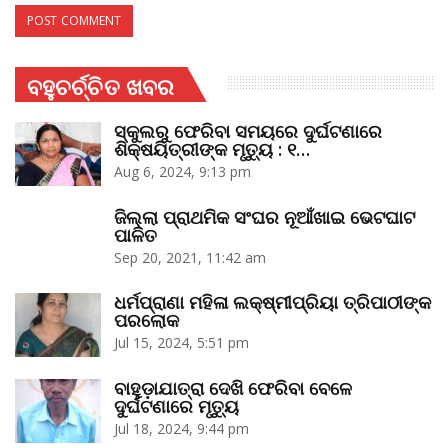
ବହୁଚର୍ଚ୍ଚିତ ଖବର
ସ୍କୁଲରୁ ଫେରିବା ସମୟରେ ଦୁର୍ଘଟଣାରେ
ଶିକ୍ଷୟିତ୍ରୀଙ୍କ ମୃତ୍ୟୁ : ୧…
Aug 6, 2024, 9:13 pm
ଜିଲ୍ଲା ପ୍ରାଥମିକ ସଂଘର ନୂଆଁଖାଇ ଭେଟଘାଟ
ପାଳିତ
Sep 20, 2021, 11:42 am
ଧର୍ମପ୍ରାଣା ମହିଳା ଲକ୍ଷ୍ମୀପ୍ରିୟା ତ୍ରିପାଠୀଙ୍କ
ପରଲୋକ
Jul 15, 2024, 5:51 pm
ବାହୁଡ଼ାଯାତ୍ରା ଦେଖି ଫେରିବା ବେଳେ
ଦୁର୍ଘଟଣାରେ ମୃତ୍ୟୁ
Jul 18, 2024, 9:44 pm