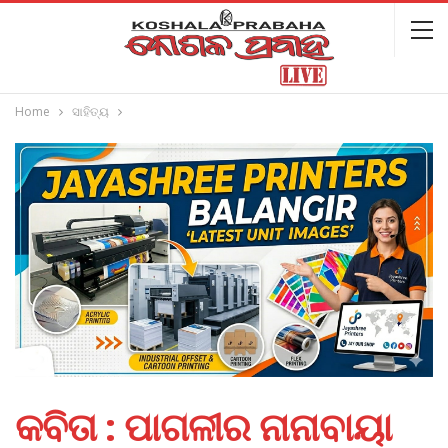
Home
ସାହିତ୍ୟ
କବିତା : ପାଗଳୀର ନାନାବାୟା