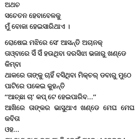
ଅଥଚ
ସଚେତନ ହେବାବେଳକୁ
ମୁଁ ବୋକା ହେଇସାରିଥାଏ ।
ରୋଷେଇ ମଝିରେ ସେ’ ଆସନ୍ତି ଅଚାନକ୍
ତାଓ୍ବାରେ ସିଁ ସିଁ ହଉଥିବା ଦରସିଝା ଭଜାରୁ ଖଣ୍ଡେ
କିମ୍ବା
ଥାକରେ ତାଙ୍କୁ ଚାହିଁ ବସିଥିବା ମିକ୍ଚର୍ ଡବାରୁ ମୁଠେ
ପାଟିରେ ପକେଇ କୁହନ୍ତି
“ଆଚ୍ଛା ଚା’ କପ୍ ଟେ ହେଇପାରିବ…”
ଆଖିରେ ତାଙ୍କର ଭାସୁଥାଏ ଖଣ୍ଡେ ମେଘ ମେଘ
କବିତା
ଓହ…