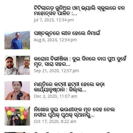
ଟିଟିଲାଗଡ଼ ଜୁନିଅର ଓମ୍‌ ଭ୍ୟାଲି ସ୍କୁଲରେ ବନ
ମହୋତ୍ସବ ପାଳିତ :…
Jul 7, 2023, 12:34 pm
ପଞ୍ଚଭୂତରେ ଲୀନ ହେଲେ ନିମାଇଁ
Aug 6, 2024, 12:54 pm
କରୋନା ବିଭୀଷିକା : ଦୁଇ ଦିନରେ ବାପ ପୁଅ ଦୁହେଁ
ମୃତ, ସାରା ସହର…
Sep 21, 2020, 12:57 pm
ମଣ୍ତିରେ କଟ୍‌ନୀ ଛଟ୍‌ନୀ ହେଲେ କଡ଼ା
କାର୍ଯ୍ୟାନୁଷ୍ଠାନ : ଜିଲ୍ଲା…
Dec 2, 2020, 11:07 am
ନିଖୋଜ ଦୁଇ ଭଉଣୀଙ୍କ ମୃତ ଦେହ ତେଲ
ନଦୀର ପୃଥକ୍‌ ପୃଥକ୍‌ ସ୍ଥାନରୁ…
Oct 17, 2020, 8:22 am