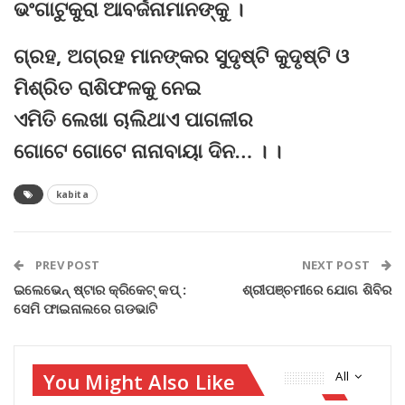
ଭଂଗାଟୁକୁରା ଆବର୍ଜନାମାନଙ୍କୁ ।
ଗ୍ରହ, ଅଗ୍ରହ ମାନଙ୍କର ସୁଦୃଷ୍ଟି କୁଦୃଷ୍ଟି ଓ
ମିଶ୍ରିତ ରାଶିଫଳକୁ ନେଇ
ଏମିତି ଲେଖା ଚାଲିଥାଏ ପାଗଳୀର
ଗୋଟେ ଗୋଟେ ନାନାବାୟା ଦିନ… । ।
kabita
PREV POST
NEXT POST
ଇଲେଭେନ୍‌ ଷ୍ଟାର କ୍ରିକେଟ୍‌ କପ୍‌ :
ଶ୍ରୀପଞ୍ଚମୀରେ ଯୋଗ ଶିବିର
ସେମି ଫାଇନାଲରେ ଗଡଭାଟି
You Might Also Like
All