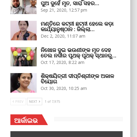
ପୁଅ ଦୁହେଁ ମୃତ, ସାରା ସହର…
Sep 21, 2020, 12:57 pm
ମଣ୍ତିରେ କଟ୍‌ନୀ ଛଟ୍‌ନୀ ହେଲେ କଡ଼ା
କାର୍ଯ୍ୟାନୁଷ୍ଠାନ : ଜିଲ୍ଲା…
Dec 2, 2020, 11:07 am
ନିଖୋଜ ଦୁଇ ଭଉଣୀଙ୍କ ମୃତ ଦେହ
ତେଲ ନଦୀର ପୃଥକ୍‌ ପୃଥକ୍‌ ସ୍ଥାନରୁ…
Oct 17, 2020, 8:22 am
ଶିକ୍ଷୟିତ୍ରୀ ଦୀପ୍ତିଶ୍ରୀଙ୍କ ଅକାଳ
ବିୟୋଗ
Oct 30, 2020, 10:25 am
PREV
NEXT
1 of 7,975
ଆର୍କାଇଭ