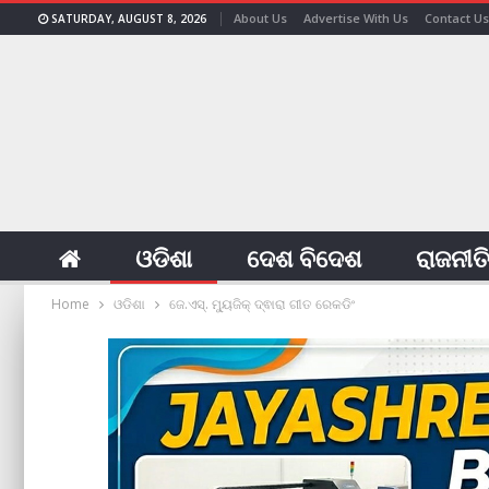
About Us
Advertise With Us
Contact Us
SATURDAY, AUGUST 8, 2026
ଓଡିଶା
ଦେଶ ବିଦେଶ
ରାଜନୀତ
Home
ଓଡିଶା
ଜେ.ଏସ୍. ମ୍ୟୁଜିକ୍ ଦ୍ଵାରା ଗୀତ ରେକଡିଂ