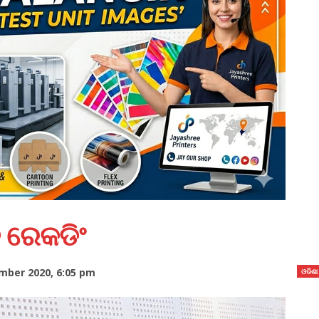
ତ ରେକଡିଂ
ber 2020, 6:05 pm
ଓଡିଶା