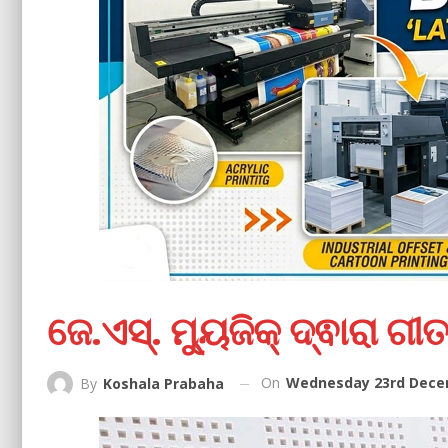
ଜେ.ଏସ୍. ମ୍ୟୁଜିକ୍ ଦ୍ଵାରା ଗୀ
On
Wednesday 23rd Decem
By
Koshala Prabaha