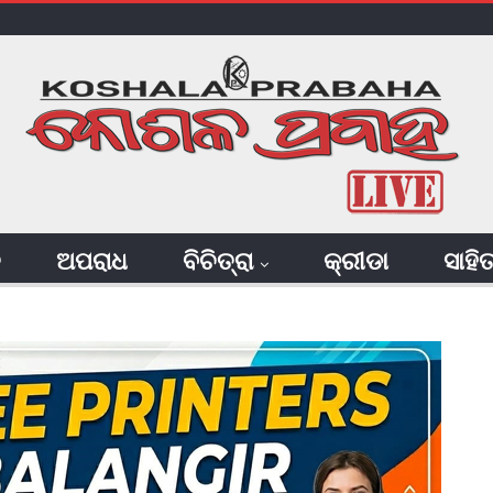
ି
ଅପରାଧ
ବିଚିତ୍ରା
କ୍ରୀଡା
ସାହି