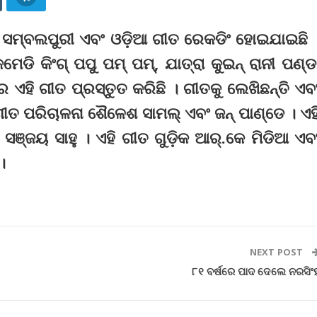
 ୨ଟି ସମ୍ବଲପୁରୀ ଏବଂ ଓଡ଼ିଆ ଗୀତ ରେକଡିଂ ହୋଇଯାଇଛି 
େଡି କିଂଗ୍ ପପୁ ପମ୍ ପମ୍, ଯାତ୍ରା କୁଇନ୍ ରାନୀ ପଣ୍ଡ
ରେ ଏହି ଗୀତ ପ୍ରସ୍ତୁତ କରିଛି । ଗୀତକୁ ଲେଖିଛନ୍ତି ଏବ
ୀତ ପରିଚାଳନା ଶୈଳେଶ ସାମଲ୍ ଏବଂ ଜନ୍ ପାଣ୍ଡେ । ଏହ
ସଞ୍ଜୟ ସାହୁ । ଏହି ଗୀତ ଗୁଡ଼ିକ ଆର୍.କେ ମିଡିଆ ଏବ
।
NEXT POST
୮୧ ବର୍ଷରେ ପାଦ ଦେଲେ ନରସିଂ