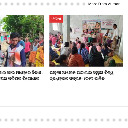
More From Author
ଓଡିଶା
ଭାଇ ଭାଇ ମଧ୍ୟରେ ବିବାଦ :
ପଲ୍ଲୀ ଆଲୋକ ପାଠାଗାର ଦ୍ୱାରା ବିଶ୍ୱ
ଦିଅର ପରିବାର ବିରୋଧରେ
ସ୍ତନ୍ୟପାନ ସପ୍ତାହ–୨୦୨୬ ପାଳିତ