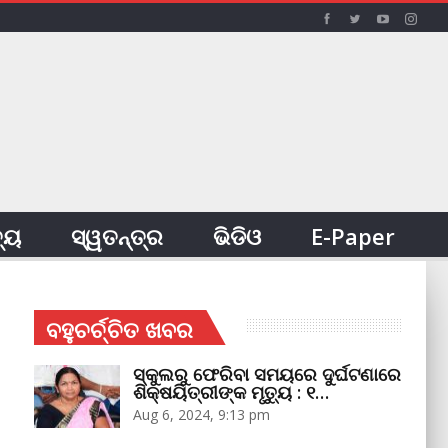
ତ୍ୟ
ସ୍ୱତନ୍ତ୍ର
ଭିଡିଓ
E-Paper
ବହୁଚର୍ଚ୍ଚିତ ଖବର
ସ୍କୁଲରୁ ଫେରିବା ସମୟରେ ଦୁର୍ଘଟଣାରେ
ଶିକ୍ଷୟିତ୍ରୀଙ୍କ ମୃତ୍ୟୁ : ୧…
Aug 6, 2024, 9:13 pm