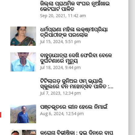
ଜିଲ୍ଲା ପ୍ରାଥମିକ ସଂଘର ନୂଆଁଖାଇ
ଭେଟଘାଟ ପାଳିତ
Sep 20, 2021, 11:42 am
ଧର୍ମପ୍ରାଣା ମହିଳା ଲକ୍ଷ୍ମୀପ୍ରିୟା
ତ୍ରିପାଠୀଙ୍କ ପରଲୋକ
Jul 15, 2024, 5:51 pm
ବାହୁଡ଼ାଯାତ୍ରା ଦେଖି ଫେରିବା ବେଳେ
ଦୁର୍ଘଟଣାରେ ମୃତ୍ୟୁ
Jul 18, 2024, 9:44 pm
ଟିଟିଲାଗଡ଼ ଜୁନିଅର ଓମ୍‌ ଭ୍ୟାଲି
ସ୍କୁଲରେ ବନ ମହୋତ୍ସବ ପାଳିତ :…
Jul 7, 2023, 12:34 pm
ପଞ୍ଚଭୂତରେ ଲୀନ ହେଲେ ନିମାଇଁ
Aug 6, 2024, 12:54 pm
କରୋନା ବିଭୀଷିକା : ଦୁଇ ଦିନରେ ବାପ