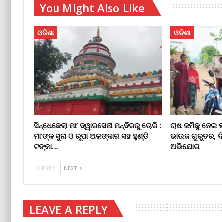
You Might Also Like
ଓଡିଶା
ଓଡିଶା
ସିନ୍ଧେକେଲା ମା’ ଦ୍ୱାରସେନୀ ମନ୍ଦିରରୁ ଚୋରି :
ଚାଷ ଜମିକୁ ନେଇ 
ମା’ଙ୍କ ସୁନା ଓ ରୂପା ଅଳଙ୍କାର ସହ ହୁଣ୍ଡି
ଭାଉଜ ଗୁରୁତର, 
ଟଙ୍କା…
ଅଭିଯୋଗ
PREV
NEXT
LEAVE A REPLY