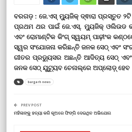
ବରଗଡ଼ : ଜେ.ଏସ୍ ମ୍ୟୁଜିକ୍ ଦ୍ଵାରା ପ୍ରସ୍ତୁତ
ପ୍ରଥମ ଥର ପାଇଁ ଜେ.ଏସ୍. ମ୍ୟୁଜିକ୍ ଓଲିଉଡ କମ
ଏବଂ ରୋମାଣ୍ଟିକ କିଂଗ୍ ‌ସ୍ୱୟମ୍ ପାଢ଼ୀଂକ କଣ୍ଠ
ସ୍ୱର ସଂଯୋଜନା କରିଛନ୍ତି ଜନକ ସେଠ୍ ଏବଂ ସଂଗ
ଗୀତର ପ୍ରଡ୍ୟୁସର ଅଛନ୍ତି ଆଦିତ୍ୟ ସେଠ୍ ଏବଂ 
ଜନକ ସେଠ୍ ୟୁଟ୍ୟୁବ ଚେନାଲ୍‌ରେ ଅପ୍‌ଲୋଡ଼୍‌ ହେବ 
bargarh news
PREV POST
ମହିଳାଙ୍କୁ ହତ୍ୟା କରି କୂଅରେ ଫିଙ୍ଗି ଦେଇଥିବ ଅଭିଯୋଗ