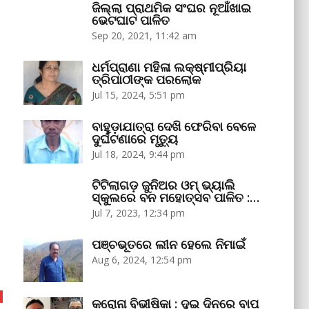
ଜିଲ୍ଲା ପ୍ରାଥମିକ ସଂଘର ନୂଆଁଖାଇ
ଭେଟଘାଟ ପାଳିତ
Sep 20, 2021, 11:42 am
ଧର୍ମପ୍ରାଣା ମହିଳା ଲକ୍ଷ୍ମୀପ୍ରିୟା
ତ୍ରିପାଠୀଙ୍କ ପରଲୋକ
Jul 15, 2024, 5:51 pm
ବାହୁଡ଼ାଯାତ୍ରା ଦେଖି ଫେରିବା ବେଳେ
ଦୁର୍ଘଟଣାରେ ମୃତ୍ୟୁ
Jul 18, 2024, 9:44 pm
ଟିଟିଲାଗଡ଼ ଜୁନିଅର ଓମ୍‌ ଭ୍ୟାଲି
ସ୍କୁଲରେ ବନ ମହୋତ୍ସବ ପାଳିତ :…
Jul 7, 2023, 12:34 pm
ପଞ୍ଚଭୂତରେ ଲୀନ ହେଲେ ନିମାଇଁ
Aug 6, 2024, 12:54 pm
କରୋନା ବିଭୀଷିକା : ଦୁଇ ଦିନରେ ବାପ