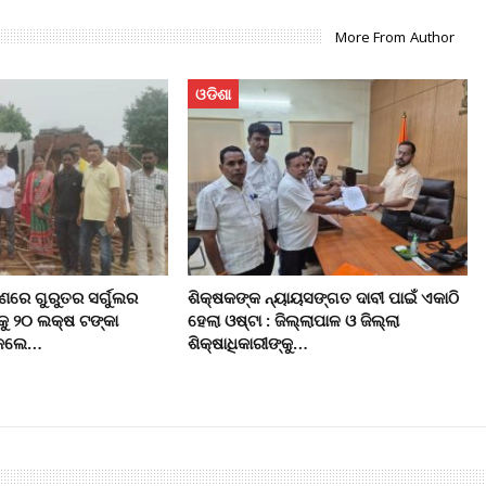
More From Author
ଓଡିଶା
ରେ ଗୁରୁତର ସର୍ଗୁଲର
ଶିକ୍ଷକଙ୍କ ନ୍ୟାୟସଙ୍ଗତ ଦାବୀ ପାଇଁ ଏକାଠି
କୁ ୨୦ ଲକ୍ଷ ଟଙ୍କା
ହେଲା ଓଷ୍ଟା : ଜିଲ୍ଲାପାଳ ଓ ଜିଲ୍ଲା
ି କଲେ…
ଶିକ୍ଷାଧିକାରୀଙ୍କୁ…