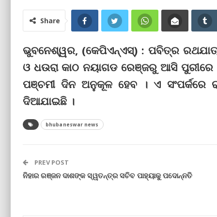
Share
ଭୁବନେଶ୍ୱର, (କେପିଏନ୍‌ଏସ୍‌) : ପବିତ୍ର ରଥଯା
ଓ ଧଉରା କାଠ ନୟାଗଡ ରେଞ୍ଜରୁ ଆସି ପୁରୀରେ ପହ
ପଞ୍ଚମୀ ଦିନ ଅନୁକୂଳ ହେବ । ଏ ସଂପର୍କରେ ର
ଦିଆଯାଇଛି ।
bhubaneswar news
PREV POST
ନିହାର ରଞ୍ଜନ ଦାଶଙ୍କ ସ୍ୱତନ୍ତ୍ର ସଚିବ ପାହ୍ୟାକୁ ପଦୋନ୍ନତି