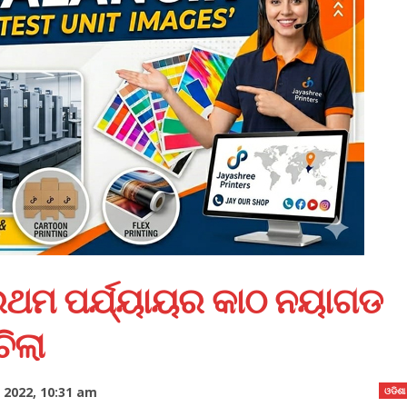
ପ୍ରଥମ ପର୍ଯ୍ୟାୟର କାଠ ନୟାଗଡ
ିଲା
 2022, 10:31 am
ଓଡିଶା