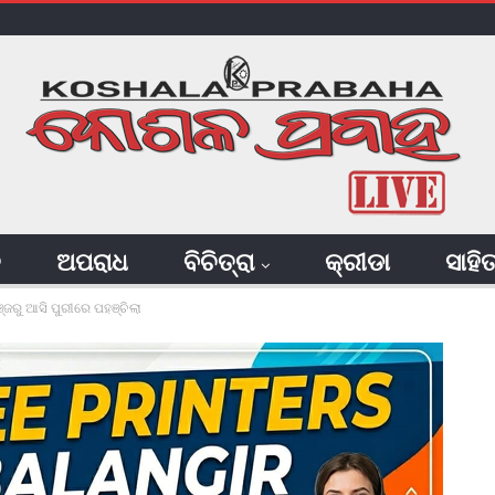
ି
ଅପରାଧ
ବିଚିତ୍ରା
କ୍ରୀଡା
ସାହି
୍ଜରୁ ଆସି ପୁରୀରେ ପହଞ୍ଚିଲା