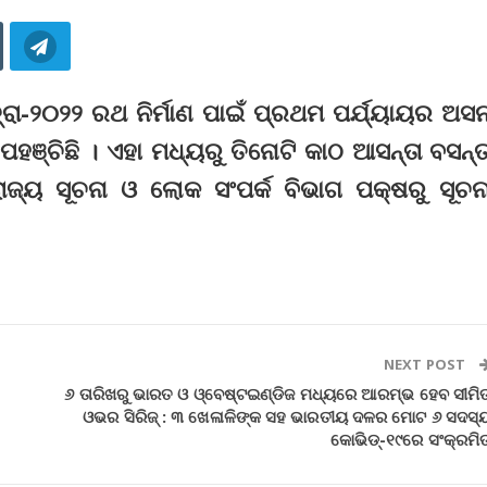
ତ୍ରା-୨୦୨୨ ରଥ ନିର୍ମାଣ ପାଇଁ ପ୍ରଥମ ପର୍ଯ୍ୟାୟର ଅସ
ଞ୍ଚିଛି । ଏହା ମଧ୍ୟରୁ ତିନୋଟି କାଠ ଆସନ୍ତା ବସନ୍
ାଜ୍ୟ ସୂଚନା ଓ ଲୋକ ସଂପର୍କ ବିଭାଗ ପକ୍ଷରୁ ସୂଚନ
NEXT POST
୬ ତାରିଖରୁ ଭାରତ ଓ ଓ୍ବେଷ୍ଟଇଣ୍ଡିଜ ମଧ୍ୟରେ ଆରମ୍ଭ ହେବ ସୀମି
ଓଭର ସିରିଜ୍‌ : ୩ ଖେଳାଳିଙ୍କ ସହ ଭାରତୀୟ ଦଳର ମୋଟ ୬ ସଦସ୍
କୋଭିଡ୍‌-୧୯ରେ ସଂକ୍ରମି