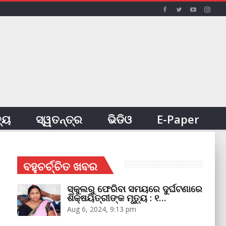
ତ୍ୟ
ସ୍ୱତନ୍ତ୍ର
ଭିଡିଓ
E-Paper
ବହୁଚର୍ଚ୍ଚିତ ଖବର
ସ୍କୁଲରୁ ଫେରିବା ସମୟରେ ଦୁର୍ଘଟଣାରେ
ଶିକ୍ଷୟିତ୍ରୀଙ୍କ ମୃତ୍ୟୁ : ୧…
Aug 6, 2024, 9:13 pm