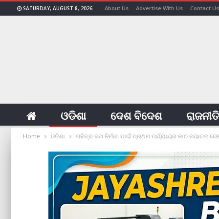
About Us
Advertise With Us
Contact Us
SATURDAY, AUGUST 8, 2026
ଓଡିଶା
ଦେଶ ବିଦେଶ
ରାଜନୀତ
Home
ଓଡିଶା
ପବିତ୍ର ରଥ ନିର୍ମାଣ ପାଇଁ ପ୍ରଥମ ପର୍ଯ୍ୟାୟର କାଠ ନୟାଗଡ ରେଞ