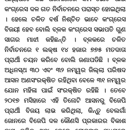
କଂଗ୍ରେସ ଦଳ ଗତ ନିର୍ବାଚନରେ ପରାସ୍ତ ହୋଇଥିଲା
। ହେଲେ ଚଳିତ ବର୍ଷ ନିଶ୍ଚିତ ଭାବେ କଂଗ୍ରେସ
ବିଜୟୀ ହେବ ବୋଲି ବ୍ଳକ କଂଗ୍ରେସ ସଭାପତି ଗୁଣ
ସାଗର ମାଝୀ କହିଛନ୍ତି । ବ୍ଳକରେ ଚଳିତ
ନିର୍ବାଚନରେ ୧ ଲକ୍ଷ ୧୪ ହଜାର ୭୭୫ ମତଦାତା
ପ୍ରାର୍ଥୀ ଚୟନ କରିବେ ବୋଲି ଜଣାପଡିଛି । ବ୍ଳକ
ଅଧିନସ୍ଥ ୩୦ ଏବଂ ୩୨ ନମ୍ୱର ଜିଲ୍ଲା ପରିଷଦ
ଆସନ ଅଣସଂରକ୍ଷିତ ରହିଥିବା ବେଳେ ୩୧ ନମ୍ୱର
ଯୋନ ମହିଳା ପାଇଁ ସଂରକ୍ଷିତ ରହିଛି । ତେବେ
୨୦୧୭ ମସିହାରେ ଏହି ତିନୋଟି ଆସନରୁ ବିଜେପି
ପ୍ରାର୍ଥୀ ବିଜୟ ଲାଭ କରିଥିଲା, କିନ୍ତୁ ବେଲଗାଁ
ଜୋନରେ ବିଜେପି ଦଳ କୌଣସି ପ୍ରକାରର ବିକାଶ