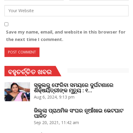
Save my name, email, and website in this browser for
the next time I comment.
ବହୁଚର୍ଚ୍ଚିତ ଖବର
ସ୍କୁଲରୁ ଫେରିବା ସମୟରେ ଦୁର୍ଘଟଣାରେ
ଶିକ୍ଷୟିତ୍ରୀଙ୍କ ମୃତ୍ୟୁ : ୧…
Aug 6, 2024, 9:13 pm
ଜିଲ୍ଲା ପ୍ରାଥମିକ ସଂଘର ନୂଆଁଖାଇ ଭେଟଘାଟ
ପାଳିତ
Sep 20, 2021, 11:42 am