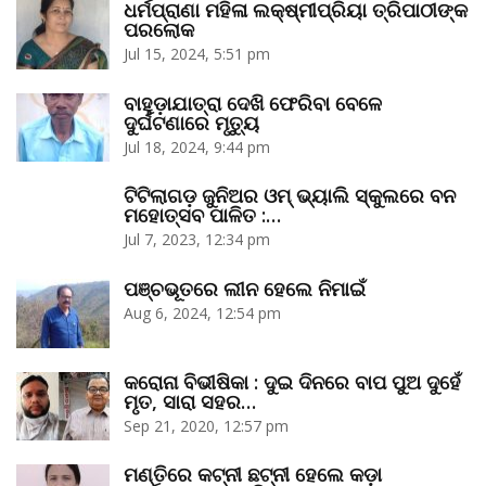
ଧର୍ମପ୍ରାଣା ମହିଳା ଲକ୍ଷ୍ମୀପ୍ରିୟା ତ୍ରିପାଠୀଙ୍କ
ପରଲୋକ
Jul 15, 2024, 5:51 pm
ବାହୁଡ଼ାଯାତ୍ରା ଦେଖି ଫେରିବା ବେଳେ
ଦୁର୍ଘଟଣାରେ ମୃତ୍ୟୁ
Jul 18, 2024, 9:44 pm
ଟିଟିଲାଗଡ଼ ଜୁନିଅର ଓମ୍‌ ଭ୍ୟାଲି ସ୍କୁଲରେ ବନ
ମହୋତ୍ସବ ପାଳିତ :…
Jul 7, 2023, 12:34 pm
ପଞ୍ଚଭୂତରେ ଲୀନ ହେଲେ ନିମାଇଁ
Aug 6, 2024, 12:54 pm
କରୋନା ବିଭୀଷିକା : ଦୁଇ ଦିନରେ ବାପ ପୁଅ ଦୁହେଁ
ମୃତ, ସାରା ସହର…
Sep 21, 2020, 12:57 pm
ମଣ୍ତିରେ କଟ୍‌ନୀ ଛଟ୍‌ନୀ ହେଲେ କଡ଼ା