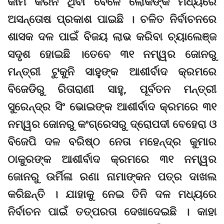
କାମ କରିନ ଥିବା ବେଳେ ଲୋକଙ୍କ ମଧ୍ୟରେ
ଅସନ୍ତୋଷ ପ୍ରକାଶ ପାଇଛି । ଚଳିତ ନିର୍ବାଚନରେ
ଶାସକ ଦଳ ପାଇଁ ବିଜୟ ଲାଭ କରିବା ଚ୍ୟାଲେଞ୍ଜ
ସଦୃଶ ହୋଇଛି ।ତେବେ ୩୧ ନମ୍ୱର ଜୋନରୁ
ମନ୍ତ୍ରୀ ଟୁକୁନି ସାହୁଙ୍କ ଆଶୀର୍ବାଦ କ୍ରମରେ
ବିଜେଡିରୁ ରିତାରାଣୀ ସାହୁ, ପୂର୍ବତନ ମନ୍ତ୍ରୀ
ସୁରେନ୍ଦ୍ର ସିଂ ଭୋଇଙ୍କ ଆଶୀର୍ବାଦ କ୍ରମରେ ୩୧
ନମ୍ୱର ଜୋନରୁ କଂଗ୍ରେସରୁ ଦ୍ରୋପଦୀ ବେହେରା ଓ
ବିଜେପି ଦଳ ବରିଷ୍ଠ ନେତା ମହେନ୍ଦ୍ର କୁମାର
ଠାକୁରଙ୍କ ଆଶୀର୍ବାଦ କ୍ରମରେ ୩୧ ନମ୍ୱର
ଜୋନରୁ ଉର୍ମିଳା ରଣା ନାମାଙ୍କନ ପତ୍ର ଦାଖଲ
କରିଛନ୍ତି । ଯାହାକୁ ନେଇ ତିନି ଦଳ ମଧ୍ୟରେ
ନିର୍ବାଚନ ପାଇଁ ତତ୍ପରତା ଦେଖାଦେଇଛି । କାହା