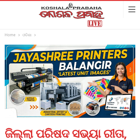
Home
ଓଡିଶା
ଜିଲ୍ଲା ପରିଷଦ ସଭ୍ୟା ରୀତା,