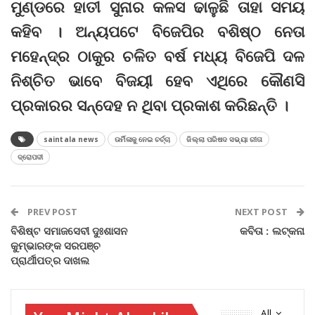
ମୁଣ୍ଡରେ ହାତୀ ସୁନାର କଳସ ଢାଳୁଛି ତାହା ସମୟ
କହିବ । ଅନ୍ୟପଟେ ବିଜେପିର ବଶିଷ୍ଠ ନେତା
ମହେନ୍ଦ୍ର ଠାକୁର ଚଳିତ ବର୍ଷ ମଧ୍ୟ ବିଜେପି ଦଳ
ନିଶ୍ଚିତ ଭାବେ ବିଜୟୀ ହେବ ଏଥିରେ କୌଣସି
ପ୍ରକାରର ସନ୍ଦେହ ନ ଥିବା ପ୍ରକାଶ କରିଛନ୍ତି ।
saintala news
ଉର୍ମିଳାକୁ ନେଇ ଚର୍ଚ୍ଚା
ଜିଲ୍ଲା ପରିଷଦ ସଭ୍ୟା ରୀତା
ଦ୍ରୋପଦୀ
PREV POST
NEXT POST
ବିଶିଷ୍ଟ ସମାଜସେବୀ ଦୁଃଶାସନ
କବିତା : ଲଟ୍‌କନା
କୁମ୍ଭାରଙ୍କ ସରପଞ୍ଚ
ପ୍ରାର୍ଥୀପତ୍ର ଦାଖଲ
All