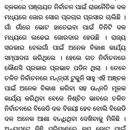
ବ୍ଳକରେ ପଞ୍ଚାୟତ ନିର୍ବାଚନ ପାଇଁ ରାଜନୈତିକ ଦଳ
ମଧ୍ୟରେ ଜୋର ସୋର ପ୍ରଚାର ପ୍ରସାର ଚାଲିଛି ।
ଗାଁ ଗାଁରେ ଭୋଟ ହାତେଇବା ପାଇଁ ତିନିଟି ଦଳ
ମଧ୍ୟରେ ଲଢେଇ ଜୋରଦାର ହେଉଛି । ରାଜ୍ୟ
ସରକାର ବେଲଗାଁ ପାଇଁ ଅନେକ ବିକାଶ କାର୍ଯ୍ୟ
ସମ୍ପାଦନା କରିଥିଲେ । ହେଲେ ଗତ ନିର୍ବାଚନରେ
କୌଣସି ପ୍ରକାର ପ୍ରଭାବ ପଡିନ ଥିଲା । ତେବେ
ଚଳିତ ନିର୍ବାଚନରେ ମନ୍ତ୍ରୀ ଟୁକୁନି ସାହୁ ଏହି ଅଞ୍ଚଳ
ପାଇଁ ଅନେକ ବିକାଶ କରିବା ସହ ଉନ୍ନତି ମୂଳକ
କାର୍ଯ୍ୟ କରିଥିବା ବେଳେ ନିଶ୍ଚିତ ଭାବରେ ଚଳିତ
ନିର୍ବାଚନରେ ବିଜେଡି ଦଳ ବିଜୟୀ ହେବ ବୋଲି ବିଜେଡି
ଦଳ ଅନେକ ଆଶା ବାନ୍ଧିଥିବା ଦେଖିବାକୁ ମିଳିଛି ।
ଅନ୍ୟପଟେ କିଛି ପରିମାଣରେ କମ ଭୋଟ ପାଇଁ