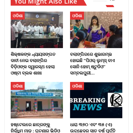
You Might Also Like
ଓଡିଶା
ଓଡିଶା
ଶିକ୍ଷକଙ୍କ ନ୍ୟାୟସଙ୍ଗତ
ବଲାଙ୍ଗିରରେ ଶୁଭାରମ୍ଭ
ଦାବୀ ନେଇ ବଲାଙ୍ଗିର
ହୋଇଛି “ପିଓର୍ ଲୁମ୍ସ୍ ବାଏ
ବିଡ଼ିଓଙ୍କ ଦ୍ୱାରସ୍ଥ ହେଲା
ସୋନି ହୋମ୍ ଷ୍ଟୁଡିଓ”
ଓଷ୍ଟା ବ୍ଲକ ଶାଖା
ସମ୍ବଲପୁରୀ…
ଓଡିଶା
ଓଡିଶା
ହଷ୍ଟେଲରେ ଛାତ୍ରଙ୍କୁ
ଧାରା ୩୭୦ ଏବଂ ୩୫ (ଏ)
ନିର୍ଦ୍ଧୁମ ମାଡ଼ : ଘଟଣାର ଭିଡିଓ
ଉଚ୍ଛେଦର ସାତ ବର୍ଷ ପୂର୍ତ୍ତି