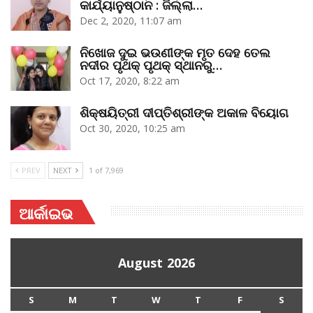
କାର୍ଯ୍ୟାନୁଷ୍ଠାନ : ଜିଲ୍ଲା…
Dec 2, 2020, 11:07 am
ନିଖୋଜ ଦୁଇ ଭଉଣୀଙ୍କ ମୃତ ଦେହ ତେଲ
ନଦୀର ପୃଥକ୍‌ ପୃଥକ୍‌ ସ୍ଥାନରୁ…
Oct 17, 2020, 8:22 am
ଶିକ୍ଷୟିତ୍ରୀ ଦୀପ୍ତିଶ୍ରୀଙ୍କ ଅକାଳ ବିୟୋଗ
Oct 30, 2020, 10:25 am
PREV
NEXT
1 of 7,969
ଆର୍କାଇଭ
August 2026
S
M
T
W
T
F
S