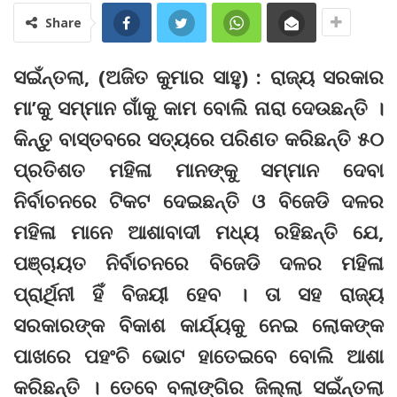
Share
ସଇଁନ୍ତଲା, (ଅଜିତ କୁମାର ସାହୁ) : ରାଜ୍ୟ ସରକାର
ମା’କୁ ସମ୍ମାନ ଗାଁକୁ କାମ ବୋଲି ନାରା ଦେଉଛନ୍ତି ।
କିନ୍ତୁ ବାସ୍ତବରେ ସତ୍ୟରେ ପରିଣତ କରିଛନ୍ତି ୫୦
ପ୍ରତିଶତ ମହିଳା ମାନଙ୍କୁ ସମ୍ମାନ ଦେବା
ନିର୍ବାଚନରେ ଟିକଟ ଦେଇଛନ୍ତି ଓ ବିଜେଡି ଦଳର
ମହିଳା ମାନେ ଆଶାବାଦୀ ମଧ୍ୟ ରହିଛନ୍ତି ଯେ,
ପଞ୍ଚାୟତ ନିର୍ବାଚନରେ ବିଜେଡି ଦଳର ମହିଳା
ପ୍ରାର୍ଥିନୀ ହିଁ ବିଜୟୀ ହେବ । ତା ସହ ରାଜ୍ୟ
ସରକାରଙ୍କ ବିକାଶ କାର୍ଯ୍ୟକୁ ନେଇ ଲୋକଙ୍କ
ପାଖରେ ପହଂଚି ଭୋଟ ହାତେଇବେ ବୋଲି ଆଶା
କରିଛନ୍ତି । ତେବେ ବଲାଙ୍ଗିର ଜିଲ୍ଲା ସଇଁନ୍ତଲା