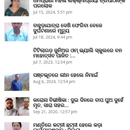
ଧର୍ମପ୍ରାଣା ମହିଳା ଲକ୍ଷ୍ମୀପ୍ରିୟା ତ୍ରିପାଠୀଙ୍କ
ପରଲୋକ
Jul 15, 2024, 5:51 pm
ବାହୁଡ଼ାଯାତ୍ରା ଦେଖି ଫେରିବା ବେଳେ
ଦୁର୍ଘଟଣାରେ ମୃତ୍ୟୁ
Jul 18, 2024, 9:44 pm
ଟିଟିଲାଗଡ଼ ଜୁନିଅର ଓମ୍‌ ଭ୍ୟାଲି ସ୍କୁଲରେ ବନ
ମହୋତ୍ସବ ପାଳିତ :…
Jul 7, 2023, 12:34 pm
ପଞ୍ଚଭୂତରେ ଲୀନ ହେଲେ ନିମାଇଁ
Aug 6, 2024, 12:54 pm
କରୋନା ବିଭୀଷିକା : ଦୁଇ ଦିନରେ ବାପ ପୁଅ ଦୁହେଁ
ମୃତ, ସାରା ସହର…
Sep 21, 2020, 12:57 pm
ମଣ୍ତିରେ କଟ୍‌ନୀ ଛଟ୍‌ନୀ ହେଲେ କଡ଼ା
କାର୍ଯ୍ୟାନୁଷ୍ଠାନ : ଜିଲ୍ଲା…