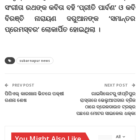
ସଂଗୀତା ରଥଙ୍କ କବିତା ବହି ‘ପ୍ରୀତି ପାର୍ବଣ’ ଓ କବି
ବିରଞ୍ଚି ନାରାୟଣ ଦରୁଆନଙ୍କ ‘ସମାନ୍ତର
ପ୍ରେମସ୍ବର’ ଲୋକାର୍ପିତ ହୋଇଥିଲା ।
subarnapur news
PREV POST
NEXT POST
ପିପିଏଲ୍‌ କାରଖାନା ଭିତରେ ପକ୍ଷୀ
ଗାଇସିଲେଟରୁ ଦୀପ୍ତିପୁର
ଗଣନା ଶେଷ
ରାସ୍ତାରେ ଭେଲୁଆପଦାର ବ୍ରିଜ
ଠାରେ ବ୍ରେକଡାଉନ ଟ୍ରକ୍‌ର
ପଛରେ ମୋଟର ସାଇକେଲ ଧକ୍କା
You Might Also Like
All