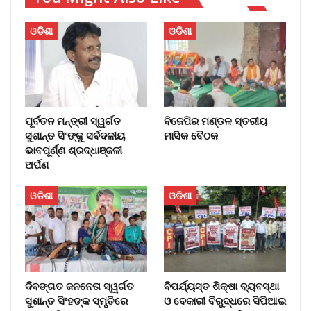
ଓଡିଶା
ଓଡିଶା
ପୂର୍ବତନ ମନ୍ତ୍ରୀ ସ୍ୱର୍ଗତ
ବିଜେପିର ମଣ୍ଡଳ ସ୍ତରୀୟ
ସୁଶାନ୍ତ ସିଂଙ୍କୁ ସର୍ବଦଳୀୟ
ମାସିକ ବୈଠକ
ଭାବପୂର୍ଣ୍ଣ ଶ୍ରଦ୍ଧାଞ୍ଜଳୀ
ଅର୍ପଣ
ଓଡିଶା
ଓଡିଶା
ଦିବଙ୍ଗତ ଜନନେତା ସ୍ୱର୍ଗତ
ବିପର୍ଯ୍ୟସ୍ତ ଶିକ୍ଷା ବ୍ୟବସ୍ଥା
ସୁଶାନ୍ତ ସିଂହଙ୍କ ସ୍ମୃତିରେ
ଓ ବେକାରୀ ବିରୁଦ୍ଧରେ ସିପିଆଇ