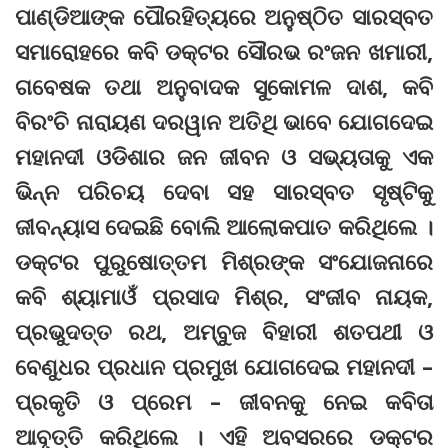
ପାଣ୍ଡିଆଙ୍କ ପୌରହିତ୍ୟରେ ଅନୁଷ୍ଠିତ ସାରସ୍ବତ
ସମାରୋହରେ କବି ଡକ୍ଟର ସୌରଭ ରଂଜନ ଖମାରୀ,
ଗବେଷକ ତଥା ଅନୁବାଦକ ସୁକୋମଳ ଦାଶ, କବି
ବିରଂଚି ନାରାୟଣ ଦରୱାନ ଅତିଥି ଭାବେ ଯୋଗଦେଇ
ମହାନଦୀ ଓଡିଶାର ଜନ ଜୀବନ ଓ ସଭ୍ୟତାକୁ ଏକ
ଭିନ୍ନ ପରିଚୟ ଦେବା ସହ ସାରସ୍ବତ ସୃଷ୍ଟିକୁ
ଜୀବନ୍ୟାସ ଦେଇଛି ବୋଲି ଆଲୋକପାତ କରିଥିଲେ ।
ଡକ୍ଟର ପୁରୁଷୋତ୍ତମ ମିଶ୍ରଙ୍କ ସଂଯୋଜନାରେ
କବି ଶ୍ୟାମାଓଁ ପ୍ରସାଦ ମିଶ୍ର, ସଂଜୀବ ନାୟକ,
ପ୍ରଭୁଦତ୍ତ ରଥ, ଅମ୍ବୁଜ ବିହାରୀ ଶତପଥୀ ଓ
ବେଣୁଧର ପ୍ରଧାନ ପ୍ରମୁଖ ଯୋଗଦେଇ ମହାନଦୀ –
ପ୍ରକୃତି ଓ ପ୍ରେମ – ଜୀବନକୁ ନେଇ କବିତା
ଆବୃତ୍ତି କରିଥିଲେ । ଏହି ଅବସରରେ ଡକ୍ଟର