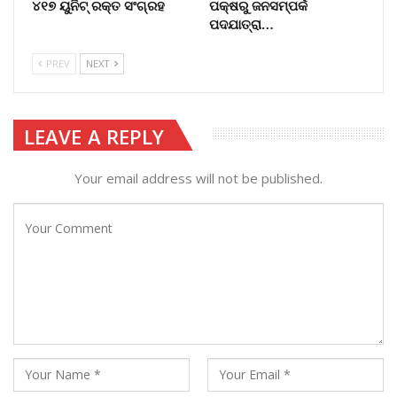
୪୧୭ ୟୁନିଟ୍ ରକ୍ତ ସଂଗ୍ରହ
ପକ୍ଷରୁ ଜନସମ୍ପର୍କ
ପଦଯାତ୍ରା…
PREV
NEXT
LEAVE A REPLY
Your email address will not be published.