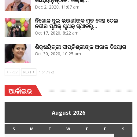
Dec 2, 2020, 11:07 am
ନିଖୋଜ ଦୁଇ ଭଉଣୀଙ୍କ ମୃତ ଦେହ ତେଲ
ନଦୀର ପୃଥକ୍‌ ପୃଥକ୍‌ ସ୍ଥାନରୁ…
Oct 17, 2020, 8:22 am
ଶିକ୍ଷୟିତ୍ରୀ ଦୀପ୍ତିଶ୍ରୀଙ୍କ ଅକାଳ ବିୟୋଗ
Oct 30, 2020, 10:25 am
PREV
NEXT
1 of 7,972
ଆର୍କାଇଭ
August 2026
S
M
T
W
T
F
S