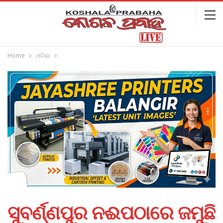
Home
ଓଡିଶା
ସୁବର୍ଣ୍ଣପୁର ନଈପଠାରେ ଜମୁଛି