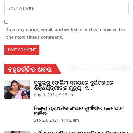
Save my name, email, and website in this browser for
the next time I comment.
ବହୁଚର୍ଚ୍ଚିତ ଖବର
ସ୍କୁଲରୁ ଫେରିବା ସମୟରେ ଦୁର୍ଘଟଣାରେ
ଶିକ୍ଷୟିତ୍ରୀଙ୍କ ମୃତ୍ୟୁ : ୧…
Aug 6, 2024, 9:13 pm
ଜିଲ୍ଲା ପ୍ରାଥମିକ ସଂଘର ନୂଆଁଖାଇ ଭେଟଘାଟ
ପାଳିତ
Sep 20, 2021, 11:42 am