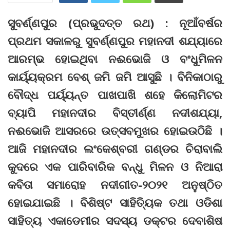
ସୁବର୍ଣ୍ଣପୁର (ପ୍ରଭୁଦତ୍ତ ରଥ) : ନୂଆଁବର୍ଷର
ପ୍ରଥମ ସକାଳରୁ ସୁବର୍ଣ୍ଣପୁର ମହାନଦୀ ଶଯ୍ୟାରେ
ଆରମ୍ଭ ହୋଇଥିବା ନଈଭୋଜି ଓ ବଂଧୁମିଳନ
କାର୍ୟ୍ୟକ୍ରମ ବେଶ୍ ଜମି ଜମି ଆସୁଛି । ବିନିକାଠାରୁ
ବୌଦ୍ଧ ପର୍ୟ୍ୟନ୍ତ ପାଖପାଖି ଶହେ କିଲୋମିଟର
ବ୍ୟାପି ମହାନଦୀର ବିସ୍ତୀର୍ଣ୍ଣ ନଦୀଶଯ୍ୟା,
ନଈଭୋଜି ଆସରରେ ଉତ୍ସବମୁଖର ହୋଇଉଠିଛି ।
ଆଜି ମହାନଦୀର ଲଂକେଶ୍ବରୀ ଗଣ୍ଡର ଚିରାବାଲି
କୁଦରେ ଏକ ପାରିବାରିକ ବନ୍ଧୁ ମିଳନ ଓ ନିଆରା
କବିତା ସମାରୋହ ନଦୀଗୀତ-୨୦୨୧ ଅନୁଷ୍ଠିତ
ହୋଇଯାଇଛି । ବିଶିଷ୍ଟ ସାହିତ୍ୟିକ ତଥା ଓଡିଶା
ସାହିତ୍ୟ ଏକାଡେମୀର ସଦସ୍ୟ ଡକ୍ଟର ଦେବାଶିଷ