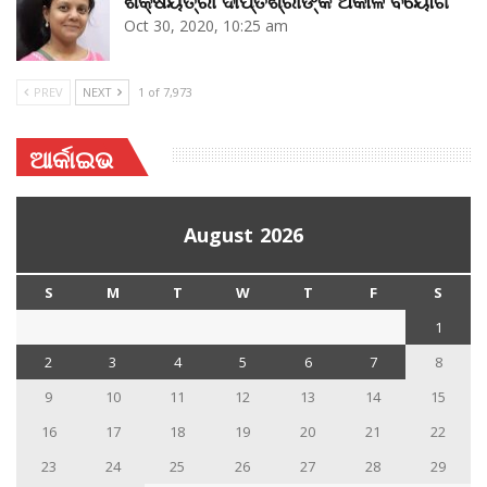
ଶିକ୍ଷୟିତ୍ରୀ ଦୀପ୍ତିଶ୍ରୀଙ୍କ ଅକାଳ ବିୟୋଗ
Oct 30, 2020, 10:25 am
PREV
NEXT
1 of 7,973
ଆର୍କାଇଭ
August 2026
S
M
T
W
T
F
S
1
2
3
4
5
6
7
8
9
10
11
12
13
14
15
16
17
18
19
20
21
22
23
24
25
26
27
28
29