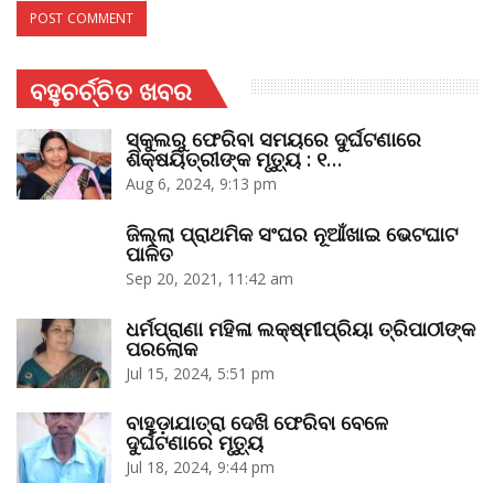
ବହୁଚର୍ଚ୍ଚିତ ଖବର
ସ୍କୁଲରୁ ଫେରିବା ସମୟରେ ଦୁର୍ଘଟଣାରେ
ଶିକ୍ଷୟିତ୍ରୀଙ୍କ ମୃତ୍ୟୁ : ୧…
Aug 6, 2024, 9:13 pm
ଜିଲ୍ଲା ପ୍ରାଥମିକ ସଂଘର ନୂଆଁଖାଇ ଭେଟଘାଟ
ପାଳିତ
Sep 20, 2021, 11:42 am
ଧର୍ମପ୍ରାଣା ମହିଳା ଲକ୍ଷ୍ମୀପ୍ରିୟା ତ୍ରିପାଠୀଙ୍କ
ପରଲୋକ
Jul 15, 2024, 5:51 pm
ବାହୁଡ଼ାଯାତ୍ରା ଦେଖି ଫେରିବା ବେଳେ
ଦୁର୍ଘଟଣାରେ ମୃତ୍ୟୁ
Jul 18, 2024, 9:44 pm