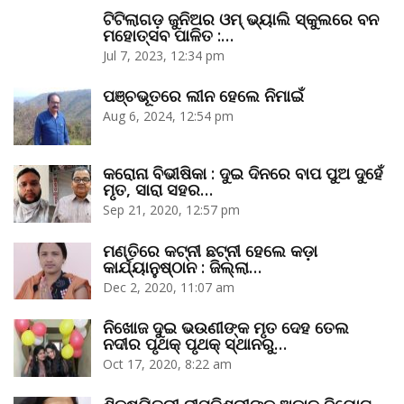
ଟିଟିଲାଗଡ଼ ଜୁନିଅର ଓମ୍‌ ଭ୍ୟାଲି ସ୍କୁଲରେ ବନ
ମହୋତ୍ସବ ପାଳିତ :…
Jul 7, 2023, 12:34 pm
ପଞ୍ଚଭୂତରେ ଲୀନ ହେଲେ ନିମାଇଁ
Aug 6, 2024, 12:54 pm
କରୋନା ବିଭୀଷିକା : ଦୁଇ ଦିନରେ ବାପ ପୁଅ ଦୁହେଁ
ମୃତ, ସାରା ସହର…
Sep 21, 2020, 12:57 pm
ମଣ୍ତିରେ କଟ୍‌ନୀ ଛଟ୍‌ନୀ ହେଲେ କଡ଼ା
କାର୍ଯ୍ୟାନୁଷ୍ଠାନ : ଜିଲ୍ଲା…
Dec 2, 2020, 11:07 am
ନିଖୋଜ ଦୁଇ ଭଉଣୀଙ୍କ ମୃତ ଦେହ ତେଲ
ନଦୀର ପୃଥକ୍‌ ପୃଥକ୍‌ ସ୍ଥାନରୁ…
Oct 17, 2020, 8:22 am