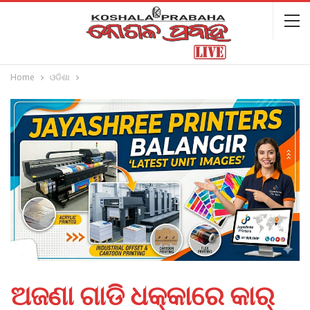
Home
ଓଡିଶା
ଅଜଣା ଗାଡି ଧକ୍କାରେ କାର୍‌