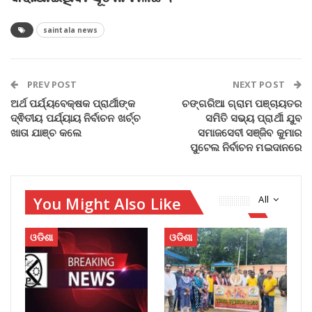
saintala news
PREV POST
NEXT POST
ଅର୍ଥ ପର୍ଯ୍ୟବେକ୍ଷକ ପ୍ରାର୍ଥୀଙ୍କ
ଚଙ୍ଗରିଆ ଗ୍ରାମ ପଞ୍ଚାୟତର
ଦ୍ଵିତୀୟ ପର୍ଯ୍ୟାୟ ନିର୍ବାଚନ ଖର୍ଚ୍ଚ
ସମିତି ସଭ୍ୟ ପ୍ରାର୍ଥୀ ଯୁବ
ଖାତା ଯାଞ୍ଚ କଲେ
ସମାଜସେବୀ ସଞ୍ଜିବ କୁମାର
ପୁଟେଲ ନିର୍ବାଚନ ମଇଦାନରେ
You Might Also Like
All
ଓଡିଶା
ଓଡିଶା