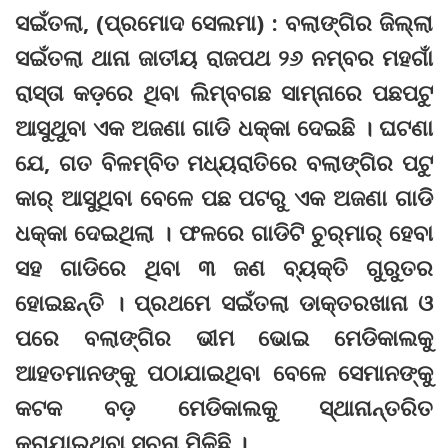
ସଇଁତଲା, (ପ୍ରମୋଦ ସେଲମା) : ବଲାଙ୍ଗିର ଜିଲ୍ଲା
ସଇଁତଲା ଥାନା ଜାତୀୟ ରାଜପଥ ୨୬ ନମ୍ବର ମହଗାଁ
ରାସ୍ତା କଡ଼ରେ ଥିବା ଲିମ୍ବଗଛ ସାମ୍ନାରେ ପଛପଟୁ
ଆସୁଥୁବା ଏକ ଅଜଣା ଗାଡି ଧକ୍କା ଦେଇଛି । ଘଟଣା
ଯେ, ଗତ ବିଳମ୍ବିତ ମଧ୍ୟରାତିରେ ବଲାଙ୍ଗିର ପଟୁ
କାର୍‌ ଆସୁଥିବା ବେଳେ ପଛ ପଟରୁ ଏକ ଅଜଣା ଗାଡି
ଧକ୍କା ଦେଇଥିଲା । ଫଳରେ ଗାଡିଟି ଚୁର୍‌ମାର୍‌ ହେବା
ସହ ଗାଡିରେ ଥିବା ୩ ଜଣ ବ୍ୟକ୍ତି ଗୁରୁତର
ହୋଇଛନ୍ତି । ପ୍ରଥମେ ସଇଁତଲା ଡାକ୍ତରଖାନା ଓ
ପରେ ବଲାଙ୍ଗିର ଭୀମ ଭୋଇ ମେଡିକାଲକୁ
ଆହତମାନଙ୍କୁ ପଠାଯାଇଥିବା ବେଳେ ସେମାନଙ୍କୁ
କଟକ ବଡ଼ ମେଡିକାଲକୁ ସ୍ଥାନାନ୍ତରିତ
କରାଯାଇଥିବା ସୂଚନା ମିଳିଛି ।