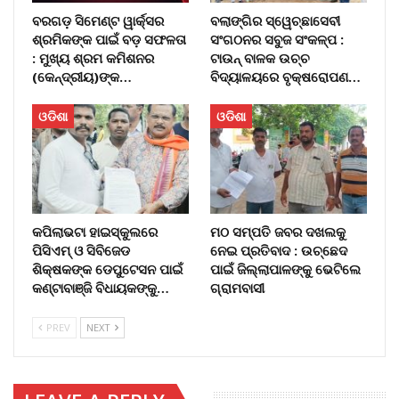
ବରଗଡ଼ ସିମେଣ୍ଟ ୱାର୍କ୍ସର
ବଲାଙ୍ଗିର ସ୍ୱେଚ୍ଛାସେବୀ
ଶ୍ରମିକଙ୍କ ପାଇଁ ବଡ଼ ସଫଳତା
ସଂଗଠନର ସବୁଜ ସଂକଳ୍ପ :
: ମୁଖ୍ୟ ଶ୍ରମ କମିଶନର
ଟାଉନ୍ ବାଳକ ଉଚ୍ଚ
(କେନ୍ଦ୍ରୀୟ)ଙ୍କ…
ବିଦ୍ୟାଳୟରେ ବୃକ୍ଷରୋପଣ…
ଓଡିଶା
ଓଡିଶା
କପିଲାଭଟା ହାଇସ୍କୁଲରେ
ମଠ ସମ୍ପତି ଜବର ଦଖଲକୁ
ପିସିଏମ୍ ଓ ସିବିଜେଡ
ନେଇ ପ୍ରତିବାଦ : ଉଚ୍ଛେଦ
ଶିକ୍ଷକଙ୍କ ଡେପୁଟେସନ ପାଇଁ
ପାଇଁ ଜିଲ୍ଲାପାଳଙ୍କୁ ଭେଟିଲେ
କଣ୍ଟାବାଞ୍ଜି ବିଧାୟକଙ୍କୁ…
ଗ୍ରାମବାସୀ
PREV
NEXT