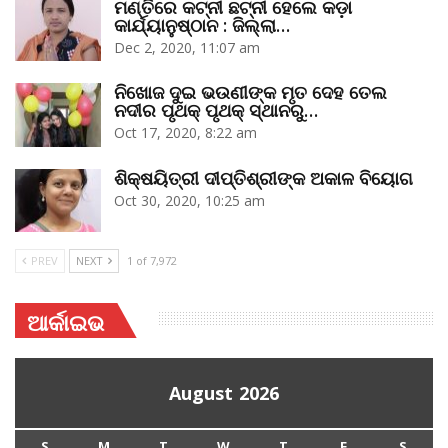
ମଣ୍ତିରେ କଟ୍‌ନୀ ଛଟ୍‌ନୀ ହେଲେ କଡ଼ା
କାର୍ଯ୍ୟାନୁଷ୍ଠାନ : ଜିଲ୍ଲା…
Dec 2, 2020, 11:07 am
ନିଖୋଜ ଦୁଇ ଭଉଣୀଙ୍କ ମୃତ ଦେହ ତେଲ
ନଦୀର ପୃଥକ୍‌ ପୃଥକ୍‌ ସ୍ଥାନରୁ…
Oct 17, 2020, 8:22 am
ଶିକ୍ଷୟିତ୍ରୀ ଦୀପ୍ତିଶ୍ରୀଙ୍କ ଅକାଳ ବିୟୋଗ
Oct 30, 2020, 10:25 am
PREV
NEXT
1 of 7,972
ଆର୍କାଇଭ
August 2026
S
M
T
W
T
F
S