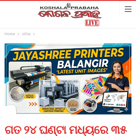
Home
ଓଡିଶା
ଗତ ୨୪ ଘଣ୍ଟା ମଧ୍ୟରେ ୩୫