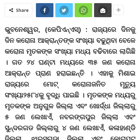
Share
ଭୁବନେଶ୍ୱର, (କେପିଏନ୍‌ଏସ୍‌) : ରାଜ୍ୟରେ ଦିନକୁ
ଦିନ କରୋନା ଆକ୍ରାନ୍ତଙ୍କ ସଂଖ୍ୟା ବଢୁଥିବା ବେଳେ
କରୋନା ମୃତକଙ୍କ ସଂଖ୍ୟା ମଧ୍ୟ ବଢିବାରେ ଲାଗିଛି
। ଗତ ୨୪ ଘଣ୍ଟା ମଧ୍ୟରେ ୩୫ ଜଣ କରୋନା
ଆକ୍ରାନ୍ତ ପ୍ରାଣ ହରାଇଛନ୍ତି । ଏହାକୁ ମିଶାଇ
ରାଜ୍ୟରେ ମୋଟ୍ କରୋନାଜନିତ ମୃତ୍ୟୁ
ସଂଖ୍ୟା୨୫୮୪କୁ ବୃଦ୍ଧି ପାଇଛି । ମୃତକଙ୍କ ମଧ୍ୟରୁ
ମୃତକଙ୍କ ଅନୁଗୁଳ ଜିଲ୍ଲା ଏବଂ ଖୋର୍ଦ୍ଧା ଜିଲ୍ଲାରୁ
୫ ଜଣ ଲେଖାଏଁ, ନବରଙ୍ଗପୁର ଜିଲ୍ଲା ଏବଂ
ସୁନ୍ଦରଗଡ ଜିଲ୍ଲାରୁ ୪ ଜଣ ଲେଖାଏଁ, କଳାହାଣ୍ଡି
ଜିଲ୍ଲା, ଝାରସୁଗୁଡା ଜିଲ୍ଲା ଏବଂ କୋରାପୁଟ