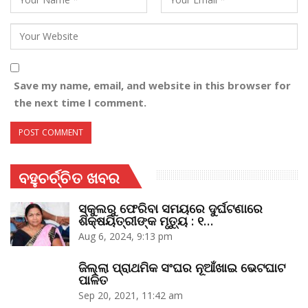
Save my name, email, and website in this browser for
the next time I comment.
ବହୁଚର୍ଚ୍ଚିତ ଖବର
ସ୍କୁଲରୁ ଫେରିବା ସମୟରେ ଦୁର୍ଘଟଣାରେ
ଶିକ୍ଷୟିତ୍ରୀଙ୍କ ମୃତ୍ୟୁ : ୧…
Aug 6, 2024, 9:13 pm
ଜିଲ୍ଲା ପ୍ରାଥମିକ ସଂଘର ନୂଆଁଖାଇ ଭେଟଘାଟ
ପାଳିତ
Sep 20, 2021, 11:42 am