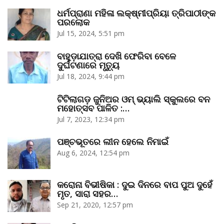
ଧର୍ମପ୍ରାଣା ମହିଳା ଲକ୍ଷ୍ମୀପ୍ରିୟା ତ୍ରିପାଠୀଙ୍କ
ପରଲୋକ
Jul 15, 2024, 5:51 pm
ବାହୁଡ଼ାଯାତ୍ରା ଦେଖି ଫେରିବା ବେଳେ
ଦୁର୍ଘଟଣାରେ ମୃତ୍ୟୁ
Jul 18, 2024, 9:44 pm
ଟିଟିଲାଗଡ଼ ଜୁନିଅର ଓମ୍‌ ଭ୍ୟାଲି ସ୍କୁଲରେ ବନ
ମହୋତ୍ସବ ପାଳିତ :…
Jul 7, 2023, 12:34 pm
ପଞ୍ଚଭୂତରେ ଲୀନ ହେଲେ ନିମାଇଁ
Aug 6, 2024, 12:54 pm
କରୋନା ବିଭୀଷିକା : ଦୁଇ ଦିନରେ ବାପ ପୁଅ ଦୁହେଁ
ମୃତ, ସାରା ସହର…
Sep 21, 2020, 12:57 pm