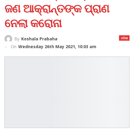
ଜଣ ଆକ୍ରାନ୍ତଙ୍କ ପ୍ରାଣ
ନେଲା କରୋନା
ଓଡିଶା
By
Koshala Prabaha
On
Wednesday 26th May 2021, 10:03 am