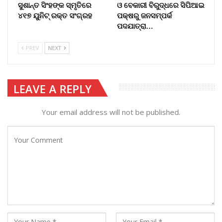
ସୁଶାନ୍ତ ସିଂହଙ୍କ ସ୍ମୃତିରେ
ଓ ବେକାରୀ ବିରୁଦ୍ଧରେ ସିପିଆଇ
୪୧୭ ୟୁନିଟ୍ ରକ୍ତ ସଂଗ୍ରହ
ପକ୍ଷରୁ ଜନସମ୍ପର୍କ
ପଦଯାତ୍ରା…
PREV
NEXT
LEAVE A REPLY
Your email address will not be published.