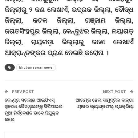
ଜିଲ୍ଲାରୁ ୨ ଜଣ ଲେଖାଏଁ, ଭଦ୍ରକ ଜିଲ୍ଲା, ବୌଦ୍ଧ
ଜିଲ୍ଲା, କଟକ ଜିଲ୍ଲା, ଗଞ୍ଜାମ ଜିଲ୍ଲା,
ଜଗତସିଂହପୁର ଜିଲ୍ଲା, କେନ୍ଦୁଝର ଜିଲ୍ଲା, ନୟାଗଡ଼
ଜିଲ୍ଲା, ରାୟଗଡ଼ା ଜିଲ୍ଲାରୁ ଜଣେ ଲେଖାଏଁ
ଆକ୍ରାନ୍ତଙ୍କର ପ୍ରାଣ ନେଇଛି କରୋନା ।
bhubaneswar news
PREV POST
NEXT POST
କେନ୍ଦ୍ର ସରକାର ଆଇପିଏସ୍
ଆରମ୍ଭ ହେଲା ସାମୁଦ୍ରିକ ବାତ୍ୟା
ସୁବୋଧ ଜୈସୱାଲଙ୍କୁ ସିବିଆଇର
ୟାସର ଲ୍ୟାଣ୍ଡଫଲ୍ ପ୍ରକ୍ରିୟା
ନୂଆ ନିର୍ଦ୍ଦେଶକ ଭାବେ ନିଯୁକ୍ତ
କଲେ