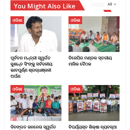
You Might Also Like
All
ଓଡିଶା
ଓଡିଶା
ପୂର୍ବତନ ମନ୍ତ୍ରୀ ସ୍ୱର୍ଗତ
ବିଜେପିର ମଣ୍ଡଳ ସ୍ତରୀୟ
ସୁଶାନ୍ତ ସିଂଙ୍କୁ ସର୍ବଦଳୀୟ
ମାସିକ ବୈଠକ
ଭାବପୂର୍ଣ୍ଣ ଶ୍ରଦ୍ଧାଞ୍ଜଳୀ
ଅର୍ପଣ
ଓଡିଶା
ଓଡିଶା
ଦିବଙ୍ଗତ ଜନନେତା ସ୍ୱର୍ଗତ
ବିପର୍ଯ୍ୟସ୍ତ ଶିକ୍ଷା ବ୍ୟବସ୍ଥା