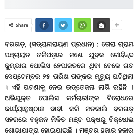
Share
ବରଗଡ଼, (ସତ୍ୟନାରାୟଣ ପ୍ରଧାନ) : ତୋରା ଗ୍ରାମ
ପଞ୍ଚାୟତ ତଳିପଡ଼ାର ଜଣେ ଯୁବକ ଗୋବିନ୍ଦ
କୁମ୍ଭାର ପୋଲିସ ହେପାଜତରେ ଥିବା ବେଳେ ଗତ
ସେପ୍ଟେମ୍ବର ୨୫ ତାରିଖ ତାଙ୍କର ମୃତ୍ୟୁ ଘଟିଥିଲା
। ଏହି ଘଟଣାକୁ ନେଇ ଉତ୍ତେଜନା ଲାଗି ରହିଛି ।
ଅଭିଯୁକ୍ତ ପୋଲିସ କର୍ମଚାରୀଙ୍କ ବିରୋଧରେ
କାର୍ଯ୍ୟାନୁଷ୍ଠାନ ଦାବୀ କରି ଜତକାଲି ବରଗଡ଼
ସହରରେ ବହୁଜନ ମିଳିତ ମଞ୍ଚ ପକ୍ଷରୁ ବିକ୍ଷୋଭ
ଶୋଭାଯାତ୍ରା ହୋଇଯାଇଛି । ମଞ୍ଚର ହଜାର ହଜାର