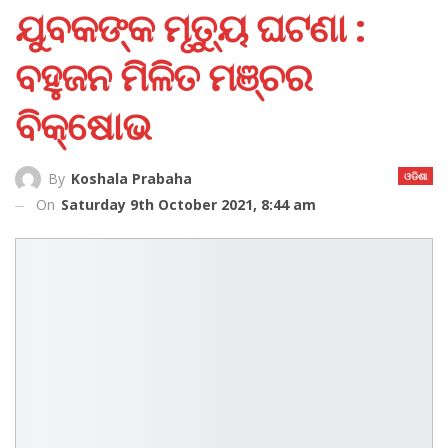
ଯୁବକଙ୍କ ମୃତ୍ୟୁ ଘଟଣା :
ବହୁଜନ ମିଳିତ ମଞ୍ଚର
ବିକ୍ଷୋଭ
ଓଡିଶା
By
Koshala Prabaha
On
Saturday 9th October 2021, 8:44 am