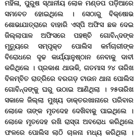
ମହିଳା, ପୁରୁଷ ସ୍ଥାନୀୟ ଲୋକ ମଣ୍ଡପ ପଡ଼ିଆରେ
ସମବେତ ହୋଇଥିଲେ । ସେଠାରୁ ବିକ୍ଷୋଭ
ଶୋଭାଯାତ୍ରାରେ ବାହାରି ଏସ୍‌ପି ଅଫିସ ଛକ ଦେଇ
ଜିଲ୍ଲାପାଳ ଅଫିସରେ ପହଞ୍ଚି ଗୋବିନ୍ଦଙ୍କ
ମୃତ୍ୟୁରେ ସମ୍ପୃକ୍ତ ପୋଲିସ କର୍ମଚାରୀଙ୍କ
ବିରୋଧରେ ଦୃଢ କାର୍ଯ୍ୟାନୁଷ୍ଠାନ ନେବାକୁ ଦାବୀ
କରିଥିଲେ । ପ୍ରକାଶ ଥାଉକି, ଗତମାସ ୨୪ ତାରିଖ
ବିଳମ୍ବିତ ରାତ୍ରିରେ ବରଗଡ଼ ଟାଉନ ଥାନା ପୋଲିସ
ଗୋବିନ୍ଦଙ୍କୁ ଘରୁ ଉଠାଇ ଆଣିଥିଲା । ୨୫ତାରିଖ
ସକାଳେ ଜିଲ୍ଲା ମୁଖ୍ୟ ଡାକ୍ତରଖାନାରେ ପରିବାର
ଲୋକେ ତାଙ୍କ ମୃତଦେହ ଦେଖିବାକୁ ପାଇଥିଲେ ।
ଲୋକେ ମୃତଦେହ ରଖି ରାସ୍ତା ଅବରୋଧ କରିଥିଲେ
ଫଳରେ ପୋଲିସ ଲାଠି ଚାଳନା ମଧ୍ୟ କରିଥିଲା ।