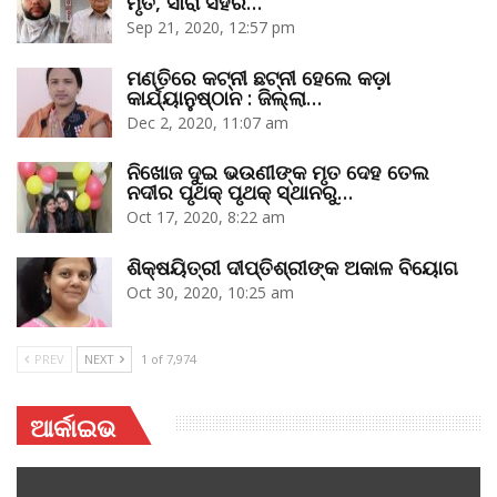
ମୃତ, ସାରା ସହର…
Sep 21, 2020, 12:57 pm
ମଣ୍ତିରେ କଟ୍‌ନୀ ଛଟ୍‌ନୀ ହେଲେ କଡ଼ା
କାର୍ଯ୍ୟାନୁଷ୍ଠାନ : ଜିଲ୍ଲା…
Dec 2, 2020, 11:07 am
ନିଖୋଜ ଦୁଇ ଭଉଣୀଙ୍କ ମୃତ ଦେହ ତେଲ
ନଦୀର ପୃଥକ୍‌ ପୃଥକ୍‌ ସ୍ଥାନରୁ…
Oct 17, 2020, 8:22 am
ଶିକ୍ଷୟିତ୍ରୀ ଦୀପ୍ତିଶ୍ରୀଙ୍କ ଅକାଳ ବିୟୋଗ
Oct 30, 2020, 10:25 am
PREV
NEXT
1 of 7,974
ଆର୍କାଇଭ