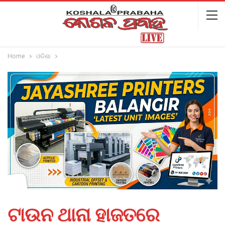
Home
ଓଡିଶା
ଟାଉନ ଥାନା ହାଜତରେ