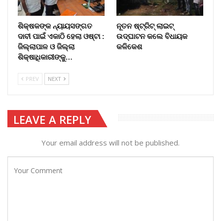
ଶିକ୍ଷକଙ୍କ ନ୍ୟାୟସଙ୍ଗତ
ନୂତନ ଷ୍ଟ୍ରିଟ୍ ଲାଇଟ୍‌
ଦାବୀ ପାଇଁ ଏକାଠି ହେଲା ଓଷ୍ଟା :
ଉଦ୍‌ଘାଟନ କଲେ ବିଧାୟକ
ଜିଲ୍ଲାପାଳ ଓ ଜିଲ୍ଲା
କଳିକେଶ
ଶିକ୍ଷାଧିକାରୀଙ୍କୁ…
PREV
NEXT
LEAVE A REPLY
Your email address will not be published.