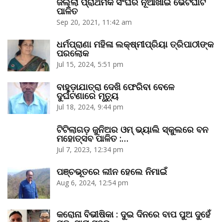
ଜିଲ୍ଲା ପ୍ରାଥମିକ ସଂଘର ନୂଆଁଖାଇ ଭେଟଘାଟ
ପାଳିତ
Sep 20, 2021, 11:42 am
ଧର୍ମପ୍ରାଣା ମହିଳା ଲକ୍ଷ୍ମୀପ୍ରିୟା ତ୍ରିପାଠୀଙ୍କ
ପରଲୋକ
Jul 15, 2024, 5:51 pm
ବାହୁଡ଼ାଯାତ୍ରା ଦେଖି ଫେରିବା ବେଳେ
ଦୁର୍ଘଟଣାରେ ମୃତ୍ୟୁ
Jul 18, 2024, 9:44 pm
ଟିଟିଲାଗଡ଼ ଜୁନିଅର ଓମ୍‌ ଭ୍ୟାଲି ସ୍କୁଲରେ ବନ
ମହୋତ୍ସବ ପାଳିତ :…
Jul 7, 2023, 12:34 pm
ପଞ୍ଚଭୂତରେ ଲୀନ ହେଲେ ନିମାଇଁ
Aug 6, 2024, 12:54 pm
କରୋନା ବିଭୀଷିକା : ଦୁଇ ଦିନରେ ବାପ ପୁଅ ଦୁହେଁ