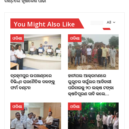
ବାଣ୍ଟିଲେ ହୃଷୀକେଶ ପାଢୀ
You Might Also Like
All
ଓଡିଶା
ଓଡିଶା
ବ୍ରହ୍ମପୁର ଉପଖଣ୍ଡରେ
ହାତୀପଲ ଆକ୍ରମଣରେ
ବିଭିନ୍ନ ରାଜନୈତିକ ଦଳଙ୍କୁ
ଗୁରୁତର ସର୍ଗୁଲର ଆଦିବାସୀ
ଫର୍ମ ବଣ୍ଟନ
ପରିବାରକୁ ୨୦ ଲକ୍ଷ ଟଙ୍କା
କ୍ଷତିପୂରଣ ଦାବି କଲେ…
ଓଡିଶା
ଓଡିଶା