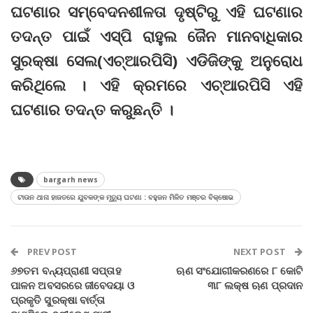
ଘଟଣାର ସମ୍ବେଦନଶୀଳତା ଦୃଷ୍ଟିରୁ ଏହି ଘଟଣାର
ତଦନ୍ତ ପାଇଁ ଏସ୍‌ପି ରାହୁଲ ଜୈନ ମାନବାଧିକାର
ସୁରକ୍ଷା ସେଲ(ଏଚ୍‌ଆରପିସି) ଏଡିଜିଙ୍କୁ ଅନୁରୋଧ
କରିଥିଲେ । ଏହି କ୍ରମରେ ଏଚ୍‌ଆରପିସି ଏହି
ଘଟଣାର ତଦନ୍ତ କରୁଛନ୍ତି ।
bargarh news
ଟାଉନ ଥାନା ହାଜତରେ ଯୁବକଙ୍କ ମୃତ୍ୟୁ ଘଟଣା : ବହୁଜନ ମିଳିତ ମଞ୍ଚର ବିକ୍ଷୋଭ
PREV POST
NEXT POST
୬୭ତମ ବନ୍ୟପ୍ରାଣୀ ସପ୍ତାହ
ଋଣ ସଂଯୋଗୀକରଣରେ ୮ କୋଟି
ପାଳନ ଅବସରରେ ଜୀବେଦୟା ଓ
୩୮ ଲକ୍ଷ ଋଣ ପ୍ରଦାନ
ପ୍ରକୃତି ସୁରକ୍ଷା ବାର୍ତ୍ତା