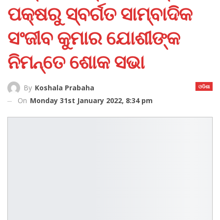
ପକ୍ଷରୁ ସ୍ବର୍ଗତ ସାମ୍ବାଦିକ
ସଂଜୀବ କୁମାର ଯୋଶୀଙ୍କ
ନିମନ୍ତେ ଶୋକ ସଭା
ଓଡିଶା
By
Koshala Prabaha
On
Monday 31st January 2022, 8:34 pm