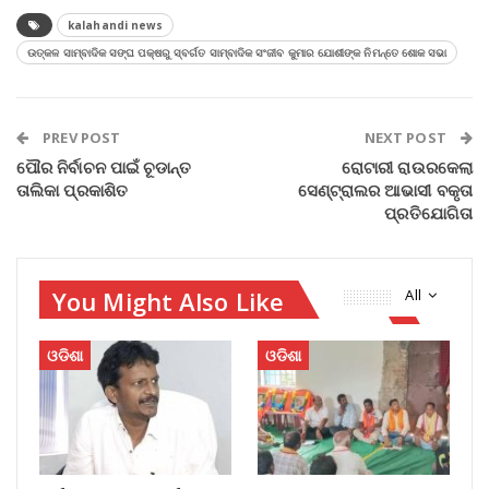
kalahandi news
ଉତ୍କଳ ସାମ୍ବାଦିକ ସଙ୍ଘ ପକ୍ଷରୁ ସ୍ବର୍ଗତ ସାମ୍ବାଦିକ ସଂଜୀବ କୁମାର ଯୋଶୀଙ୍କ ନିମନ୍ତେ ଶୋକ ସଭା
PREV POST
NEXT POST
ପୌର ନିର୍ବାଚନ ପାଇଁ ଚୂଡାନ୍ତ
ରୋଟାରୀ ରାଉରକେଲା
ତାଲିକା ପ୍ରକାଶିତ
ସେଣ୍ଟ୍ରାଲର ଆଭାସୀ ବକୃତା
ପ୍ରତିଯୋଗିତା
You Might Also Like
All
ଓଡିଶା
ଓଡିଶା