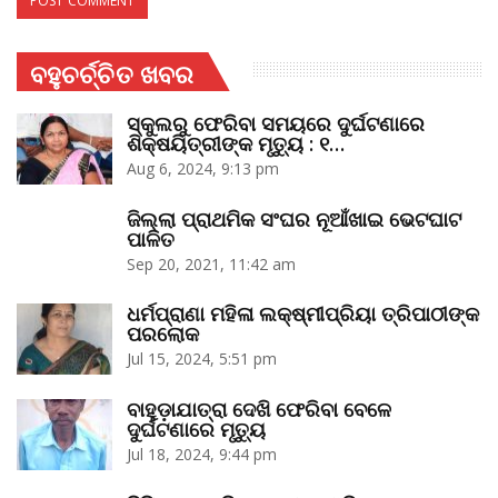
ବହୁଚର୍ଚ୍ଚିତ ଖବର
ସ୍କୁଲରୁ ଫେରିବା ସମୟରେ ଦୁର୍ଘଟଣାରେ
ଶିକ୍ଷୟିତ୍ରୀଙ୍କ ମୃତ୍ୟୁ : ୧…
Aug 6, 2024, 9:13 pm
ଜିଲ୍ଲା ପ୍ରାଥମିକ ସଂଘର ନୂଆଁଖାଇ ଭେଟଘାଟ
ପାଳିତ
Sep 20, 2021, 11:42 am
ଧର୍ମପ୍ରାଣା ମହିଳା ଲକ୍ଷ୍ମୀପ୍ରିୟା ତ୍ରିପାଠୀଙ୍କ
ପରଲୋକ
Jul 15, 2024, 5:51 pm
ବାହୁଡ଼ାଯାତ୍ରା ଦେଖି ଫେରିବା ବେଳେ
ଦୁର୍ଘଟଣାରେ ମୃତ୍ୟୁ
Jul 18, 2024, 9:44 pm