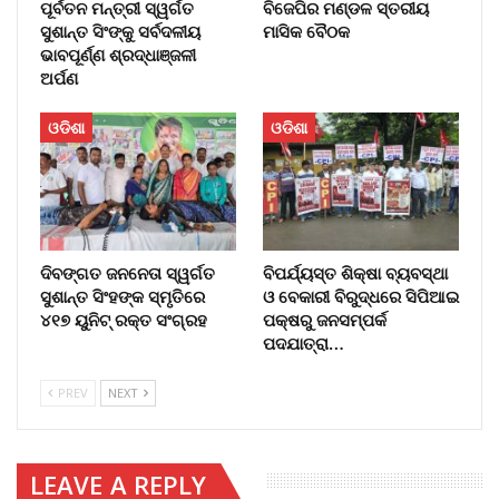
ପୂର୍ବତନ ମନ୍ତ୍ରୀ ସ୍ୱର୍ଗତ
ବିଜେପିର ମଣ୍ଡଳ ସ୍ତରୀୟ
ସୁଶାନ୍ତ ସିଂଙ୍କୁ ସର୍ବଦଳୀୟ
ମାସିକ ବୈଠକ
ଭାବପୂର୍ଣ୍ଣ ଶ୍ରଦ୍ଧାଞ୍ଜଳୀ
ଅର୍ପଣ
ଓଡିଶା
ଓଡିଶା
ଦିବଙ୍ଗତ ଜନନେତା ସ୍ୱର୍ଗତ
ବିପର୍ଯ୍ୟସ୍ତ ଶିକ୍ଷା ବ୍ୟବସ୍ଥା
ସୁଶାନ୍ତ ସିଂହଙ୍କ ସ୍ମୃତିରେ
ଓ ବେକାରୀ ବିରୁଦ୍ଧରେ ସିପିଆଇ
୪୧୭ ୟୁନିଟ୍ ରକ୍ତ ସଂଗ୍ରହ
ପକ୍ଷରୁ ଜନସମ୍ପର୍କ
ପଦଯାତ୍ରା…
PREV
NEXT
LEAVE A REPLY