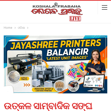
Home
ଓଡିଶା
ଉତ୍କଳ ସାମ୍ବାଦିକ ସଙ୍ଘ