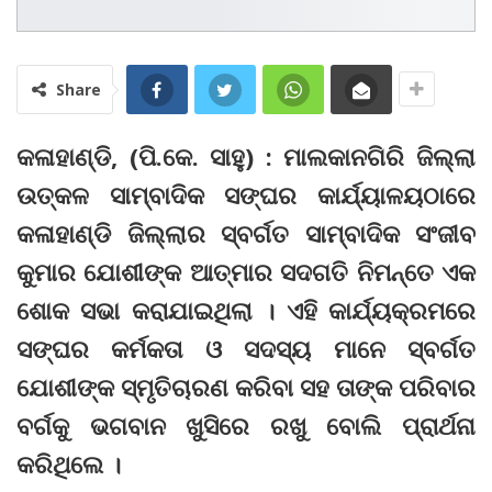
Share
କଳାହାଣ୍ଡି, (ପି.କେ. ସାହୁ) : ମାଲକାନଗିରି ଜିଲ୍ଲା
ଉତ୍କଳ ସାମ୍ବାଦିକ ସଙ୍ଘର କାର୍ଯ୍ୟାଳୟଠାରେ
କଳାହାଣ୍ଡି ଜିଲ୍ଲାର ସ୍ବର୍ଗତ ସାମ୍ବାଦିକ ସଂଜୀବ
କୁମାର ଯୋଶୀଙ୍କ ଆତ୍ମାର ସଦଗତି ନିମନ୍ତେ ଏକ
ଶୋକ ସଭା କରାଯାଇଥିଲା । ଏହି କାର୍ଯ୍ୟକ୍ରମରେ
ସଙ୍ଘର କର୍ମକତା ଓ ସଦସ୍ୟ ମାନେ ସ୍ବର୍ଗତ
ଯୋଶୀଙ୍କ ସ୍ମୃତିଚାରଣ କରିବା ସହ ତାଙ୍କ ପରିବାର
ବର୍ଗକୁ ଭଗବାନ ଖୁସିରେ ରଖୁ ବୋଲି ପ୍ରାର୍ଥନା
କରିଥିଲେ ।