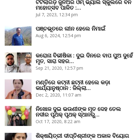
ଟିଟିଲାଗଡ଼ ଜୁନିଅର ଓମ୍‌ ଭ୍ୟାଲି ସ୍କୁଲରେ ବନ
ମହୋତ୍ସବ ପାଳିତ :…
Jul 7, 2023, 12:34 pm
ପଞ୍ଚଭୂତରେ ଲୀନ ହେଲେ ନିମାଇଁ
Aug 6, 2024, 12:54 pm
କରୋନା ବିଭୀଷିକା : ଦୁଇ ଦିନରେ ବାପ ପୁଅ ଦୁହେଁ
ମୃତ, ସାରା ସହର…
Sep 21, 2020, 12:57 pm
ମଣ୍ତିରେ କଟ୍‌ନୀ ଛଟ୍‌ନୀ ହେଲେ କଡ଼ା
କାର୍ଯ୍ୟାନୁଷ୍ଠାନ : ଜିଲ୍ଲା…
Dec 2, 2020, 11:07 am
ନିଖୋଜ ଦୁଇ ଭଉଣୀଙ୍କ ମୃତ ଦେହ ତେଲ
ନଦୀର ପୃଥକ୍‌ ପୃଥକ୍‌ ସ୍ଥାନରୁ…
Oct 17, 2020, 8:22 am
ଶିକ୍ଷୟିତ୍ରୀ ଦୀପ୍ତିଶ୍ରୀଙ୍କ ଅକାଳ ବିୟୋଗ