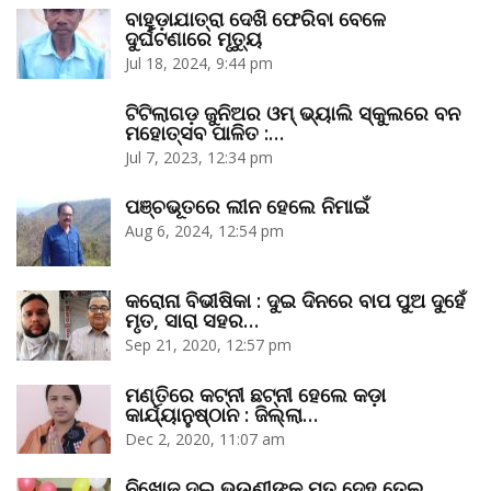
ବାହୁଡ଼ାଯାତ୍ରା ଦେଖି ଫେରିବା ବେଳେ
ଦୁର୍ଘଟଣାରେ ମୃତ୍ୟୁ
Jul 18, 2024, 9:44 pm
ଟିଟିଲାଗଡ଼ ଜୁନିଅର ଓମ୍‌ ଭ୍ୟାଲି ସ୍କୁଲରେ ବନ
ମହୋତ୍ସବ ପାଳିତ :…
Jul 7, 2023, 12:34 pm
ପଞ୍ଚଭୂତରେ ଲୀନ ହେଲେ ନିମାଇଁ
Aug 6, 2024, 12:54 pm
କରୋନା ବିଭୀଷିକା : ଦୁଇ ଦିନରେ ବାପ ପୁଅ ଦୁହେଁ
ମୃତ, ସାରା ସହର…
Sep 21, 2020, 12:57 pm
ମଣ୍ତିରେ କଟ୍‌ନୀ ଛଟ୍‌ନୀ ହେଲେ କଡ଼ା
କାର୍ଯ୍ୟାନୁଷ୍ଠାନ : ଜିଲ୍ଲା…
Dec 2, 2020, 11:07 am
ନିଖୋଜ ଦୁଇ ଭଉଣୀଙ୍କ ମୃତ ଦେହ ତେଲ