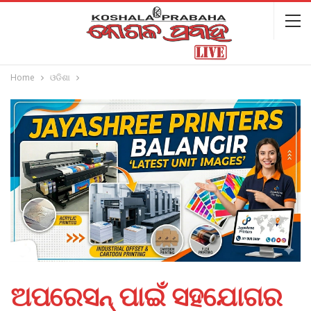
Home
ଓଡିଶା
ଅପରେସନ୍‌ ପାଇଁ ସହଯୋଗର