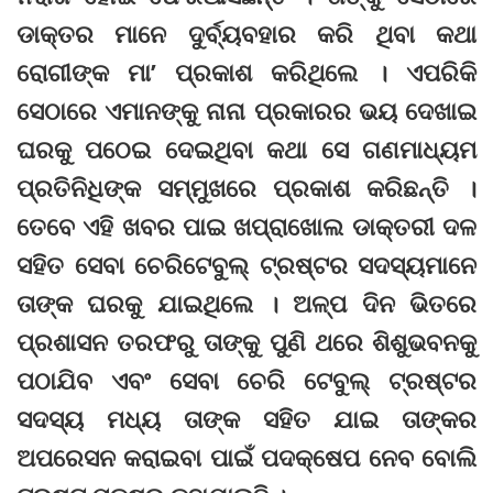
ଡାକ୍ତର ମାନେ ଦୁର୍ବ୍ୟବହାର କରି ଥିବା କଥା
ରୋଗୀଙ୍କ ମା’ ପ୍ରକାଶ କରିଥିଲେ । ଏପରିକି
ସେଠାରେ ଏମାନଙ୍କୁ ନାନା ପ୍ରକାରର ଭୟ ଦେଖାଇ
ଘରକୁ ପଠେଇ ଦେଇଥିବା କଥା ସେ ଗଣମାଧ୍ୟମ
ପ୍ରତିନିଧିଙ୍କ ସମ୍ମୁଖରେ ପ୍ରକାଶ କରିଛନ୍ତି ।
ତେବେ ଏହି ଖବର ପାଇ ଖପ୍ରାଖୋଲ ଡାକ୍ତରୀ ଦଳ
ସହିତ ସେବା ଚେରିଟେବୁଲ୍ ଟ୍ରଷ୍ଟର ସଦସ୍ୟମାନେ
ତାଙ୍କ ଘରକୁ ଯାଇଥିଲେ । ଅଳ୍ପ ଦିନ ଭିତରେ
ପ୍ରଶାସନ ତରଫରୁ ତାଙ୍କୁ ପୁଣି ଥରେ ଶିଶୁଭବନକୁ
ପଠାଯିବ ଏବଂ ସେବା ଚେରି ଟେବୁଲ୍ ଟ୍ରଷ୍ଟର
ସଦସ୍ୟ ମଧ୍ୟ ତାଙ୍କ ସହିତ ଯାଇ ତାଙ୍କର
ଅପରେସନ କରାଇବା ପାଇଁ ପଦକ୍ଷେପ ନେବ ବୋଲି