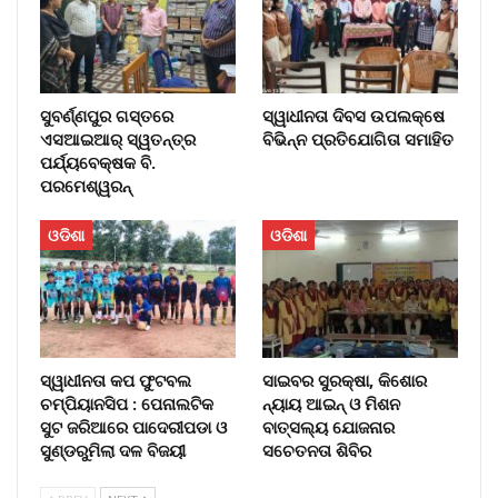
ସୁବର୍ଣ୍ଣପୁର ଗସ୍ତରେ
ସ୍ୱାଧୀନତା ଦିବସ ଉପଲକ୍ଷେ
ଏସଆଇଆର୍ ସ୍ୱତନ୍ତ୍ର
ବିଭିନ୍ନ ପ୍ରତିଯୋଗିତା ସମାହିତ
ପର୍ଯ୍ୟବେକ୍ଷକ ବି.
ପରମେଶ୍ୱରନ୍
ଓଡିଶା
ଓଡିଶା
ସ୍ୱାଧୀନତା କପ ଫୁଟବଲ
ସାଇବର ସୁରକ୍ଷା, କିଶୋର
ଚମ୍ପିୟାନସିପ : ପେନାଲଟିକ
ନ୍ୟାୟ ଆଇନ୍ ଓ ମିଶନ
ସୁଟ ଜରିଆରେ ପାଦେରୀପଡା ଓ
ବାତ୍ସଲ୍ୟ ଯୋଜନାର
ସୁଣ୍ଡରୁମିଲା ଦଳ ବିଜୟୀ
ସଚେତନତା ଶିବିର