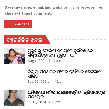
Save my name, email, and website in this browser for
the next time I comment.
ବହୁଚର୍ଚ୍ଚିତ ଖବର
ସ୍କୁଲରୁ ଫେରିବା ସମୟରେ ଦୁର୍ଘଟଣାରେ
ଶିକ୍ଷୟିତ୍ରୀଙ୍କ ମୃତ୍ୟୁ : ୧…
Aug 6, 2024, 9:13 pm
ଜିଲ୍ଲା ପ୍ରାଥମିକ ସଂଘର ନୂଆଁଖାଇ ଭେଟଘାଟ
ପାଳିତ
Sep 20, 2021, 11:42 am
ଧର୍ମପ୍ରାଣା ମହିଳା ଲକ୍ଷ୍ମୀପ୍ରିୟା ତ୍ରିପାଠୀଙ୍କ
ପରଲୋକ
Jul 15, 2024, 5:51 pm