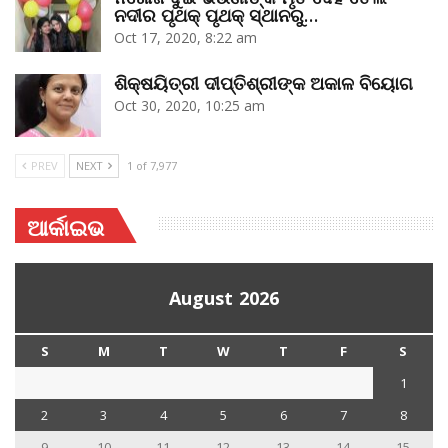
ନଦୀର ପୃଥକ୍‌ ପୃଥକ୍‌ ସ୍ଥାନରୁ…
Oct 17, 2020, 8:22 am
ଶିକ୍ଷୟିତ୍ରୀ ଦୀପ୍ତିଶ୍ରୀଙ୍କ ଅକାଳ ବିୟୋଗ
Oct 30, 2020, 10:25 am
PREV
NEXT
1 of 7,977
ଆର୍କାଇଭ
August 2026
S
M
T
W
T
F
S
1
2
3
4
5
6
7
8
9
10
11
12
13
14
15