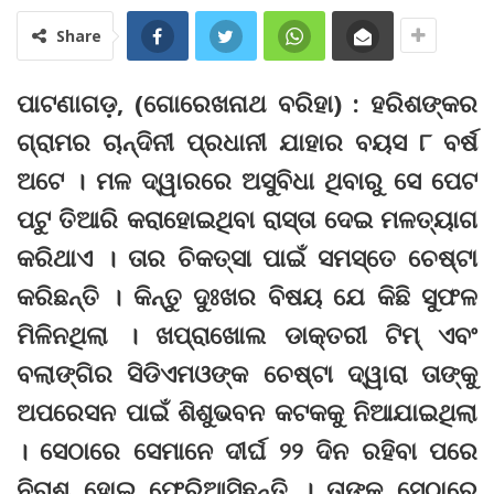
Share
ପାଟଣାଗଡ଼, (ଗୋରେଖନାଥ ବରିହା) : ହରିଶଙ୍କର
ଗ୍ରାମର ଚାନ୍ଦିନୀ ପ୍ରଧାନୀ ଯାହାର ବୟସ ୮ ବର୍ଷ
ଅଟେ । ମଳ ଦ୍ୱାରରେ ଅସୁବିଧା ଥିବାରୁ ସେ ପେଟ
ପଟୁ ତିଆରି କରାହୋଇଥିବା ରାସ୍ତା ଦେଇ ମଳତ୍ୟାଗ
କରିଥାଏ । ତାର ଚିକତ୍ସା ପାଇଁ ସମସ୍ତେ ଚେଷ୍ଟା
କରିଛନ୍ତି । କିନ୍ତୁ ଦୁଃଖର ବିଷୟ ଯେ କିଛି ସୁଫଳ
ମିଳିନଥିଲା । ଖପ୍ରାଖୋଲ ଡାକ୍ତରୀ ଟିମ୍‌ ଏବଂ
ବଲାଙ୍ଗିର ସିଡିଏମଓଙ୍କ ଚେଷ୍ଟା ଦ୍ୱାରା ତାଙ୍କୁ
ଅପରେସନ ପାଇଁ ଶିଶୁଭବନ କଟକକୁ ନିଆଯାଇଥିଲା
। ସେଠାରେ ସେମାନେ ଦୀର୍ଘ ୨୨ ଦିନ ରହିବା ପରେ
ନିରାଶ ହୋଇ ଫେରିଆସିଛନ୍ତି । ତାଙ୍କୁ ସେଠାରେ