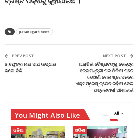
ଟ୍ରଷ୍ଟ ପକ୍ଷରୁ କୁହାଯାଇଛି ।
patanagarh news
PREV POST
NEXT POST
୫.୭ଫୁଟ୍‌ର ନାଗ ସାପ ଉଦ୍ଧାର
ଅଶ୍ଵିନୀ ବୈଷ୍ଣବଙ୍କୁ କେନ୍ଦ୍ର
କଲେ ବିକି
ରେଳମନ୍ତ୍ରୀ ପଦ ମିଳିବା ପରେ
ଦେଓଗାଁ ରେଳ ଷ୍ଟେସନରେ
ଏକ୍ସପ୍ରେସ୍‌ ଟ୍ରେନ ରହିବା ନେଇ
ଅଞ୍ଚଳବାସୀ ଆଶାବାଦୀ
You Might Also Like
All
ଓଡିଶା
ଓଡିଶା