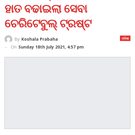
ହାତ ବଢାଇଲା ସେବା
ଚେରିଟେବୁଲ୍ ଟ୍ରଷ୍ଟ
ଓଡିଶା
By
Koshala Prabaha
On
Sunday 18th July 2021, 4:57 pm