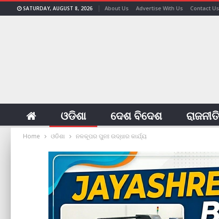
About Us
Advertise With Us
Contact Us
SATURDAY, AUGUST 8, 2026
ଓଡିଶା
ଦେଶ ବିଦେଶ
ରାଜନୀତ
Home
ଓଡିଶା
ନଳକୂପର ପୁନଃ ଉଦ୍ଧାର କାର୍ଯ୍ୟ