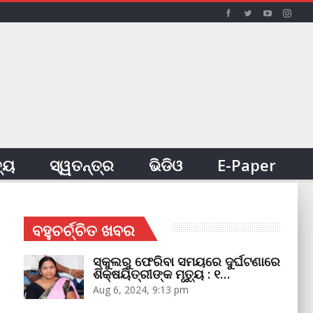
ତ୍ୟ
ସ୍ୱତନ୍ତ୍ର
ଭିଡିଓ
E-Paper
ବହୁଚର୍ଚ୍ଚିତ ଖବର
ସ୍କୁଲରୁ ଫେରିବା ସମୟରେ ଦୁର୍ଘଟଣାରେ
ଶିକ୍ଷୟିତ୍ରୀଙ୍କ ମୃତ୍ୟୁ : ୧…
Aug 6, 2024, 9:13 pm