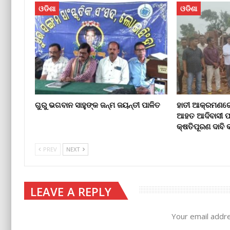
ଓଡିଶା
ଓଡିଶା
ଗୁରୁ ଭଗବାନ ସାହୁଙ୍କ ଜନ୍ମ ଜୟନ୍ତୀ ପାଳିତ
ହାତୀ ଆକ୍ରମଣରେ ଘ
ଆହତ ଆଦିବାସୀ ପ
କ୍ଷତିପୂରଣ ଦାବ
PREV
NEXT
LEAVE A REPLY
Your email addre