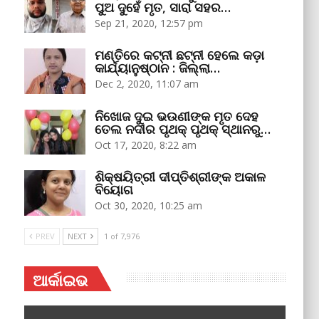
ପୁଅ ଦୁହେଁ ମୃତ, ସାରା ସହର…
Sep 21, 2020, 12:57 pm
ମଣ୍ତିରେ କଟ୍‌ନୀ ଛଟ୍‌ନୀ ହେଲେ କଡ଼ା
କାର୍ଯ୍ୟାନୁଷ୍ଠାନ : ଜିଲ୍ଲା…
Dec 2, 2020, 11:07 am
ନିଖୋଜ ଦୁଇ ଭଉଣୀଙ୍କ ମୃତ ଦେହ
ତେଲ ନଦୀର ପୃଥକ୍‌ ପୃଥକ୍‌ ସ୍ଥାନରୁ…
Oct 17, 2020, 8:22 am
ଶିକ୍ଷୟିତ୍ରୀ ଦୀପ୍ତିଶ୍ରୀଙ୍କ ଅକାଳ
ବିୟୋଗ
Oct 30, 2020, 10:25 am
PREV
NEXT
1 of 7,976
ଆର୍କାଇଭ