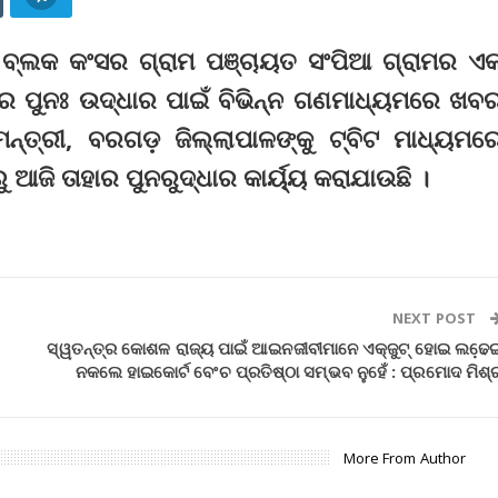
ର ବ୍ଲକ କଂସର ଗ୍ରାମ ପଞ୍ଚାୟତ ସଂପିଆ ଗ୍ରାମର ଏ
ର ପୁନଃ ଉଦ୍ଧାର ପାଇଁ ବିଭିନ୍ନ ଗଣମାଧ୍ୟମରେ ଖବ
୍ତ୍ରୀ, ବରଗଡ଼ ଜିଲ୍ଲାପାଳଙ୍କୁ ଟ୍ବିଟ ମାଧ୍ୟମର
ଆଜି ତାହାର ପୁନରୁଦ୍ଧାର କାର୍ୟ୍ୟ କରାଯାଉଛି ।
NEXT POST
ସ୍ୱତନ୍ତ୍ର କୋଶଳ ରାଜ୍ୟ ପାଇଁ ଆଇନଜୀବୀମାନେ ଏକ୍‌ଜୁଟ୍‌ ହୋଇ ଲଢେ଼
ନକଲେ ହାଇକୋର୍ଟ ବେଂଚ ପ୍ରତିଷ୍ଠା ସମ୍ଭବ ନୁହେଁ : ପ୍ରମୋଦ ମିଶ୍
More From Author