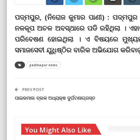
ପଦ୍ମପୁର, (ନିରୋଜ କୁମାର ପାଣୀ) : ପଦ୍ମପୁ
ନଳକୂପ ଅଚଳ ଅବସ୍ଥାରେ ପଡି ରହିଥିଲା । ଏହା
ପରିବେଷଣ ହୋଇଥିଲା । ଏ ବିଷୟରେ ମୁଖ୍ୟମନ
ସମାଜସେବୀ ଯୁଧିଷ୍ଠିର ବାରିକ ଅଭିଯୋଗ କରିବାରୁ 
padmapur news
PREV POST
ପାଇକମାଲ ବ୍ଲକ ଅଧ୍ୟକ୍ଷ ଦୁର୍ଘଟଣାଗ୍ର‌ସ୍ତ
You Might Also Like