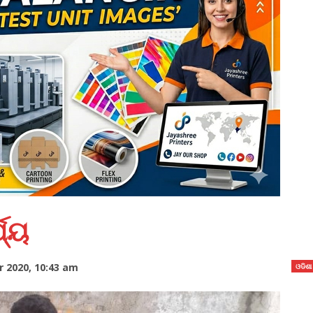
ଯ୍ୟ
 2020, 10:43 am
ଓଡିଶା