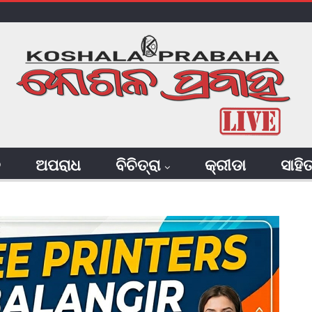
ି
ଅପରାଧ
ବିଚିତ୍ରା
କ୍ରୀଡା
ସାହି