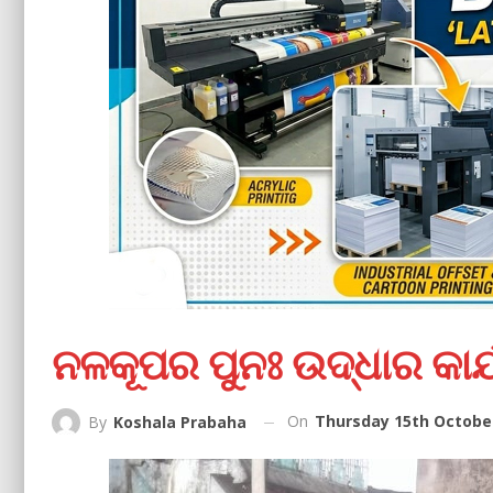
ନଳକୂପର ପୁନଃ ଉଦ୍ଧାର କାର୍
On
Thursday 15th October
By
Koshala Prabaha