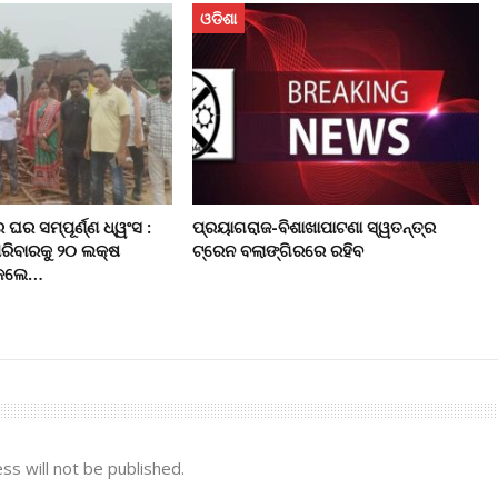
ଓଡିଶା
ର ସମ୍ପୂର୍ଣ୍ଣ ଧ୍ୱଂସ :
ପ୍ରୟାଗରାଜ-ବିଶାଖାପାଟଣା ସ୍ୱତନ୍ତ୍ର
ରିବାରକୁ ୨୦ ଲକ୍ଷ
ଟ୍ରେନ ବଲାଙ୍ଗିରରେ ରହିବ
ି କଲେ…
ss will not be published.