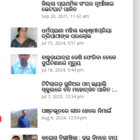
ଜିଲ୍ଲା ପ୍ରାଥମିକ ସଂଘର ନୂଆଁଖାଇ
ଭେଟଘାଟ ପାଳିତ
Sep 20, 2021, 11:42 am
ଧର୍ମପ୍ରାଣା ମହିଳା ଲକ୍ଷ୍ମୀପ୍ରିୟା
ତ୍ରିପାଠୀଙ୍କ ପରଲୋକ
Jul 15, 2024, 5:51 pm
ବାହୁଡ଼ାଯାତ୍ରା ଦେଖି ଫେରିବା ବେଳେ
ଦୁର୍ଘଟଣାରେ ମୃତ୍ୟୁ
Jul 18, 2024, 9:44 pm
ଟିଟିଲାଗଡ଼ ଜୁନିଅର ଓମ୍‌ ଭ୍ୟାଲି
ସ୍କୁଲରେ ବନ ମହୋତ୍ସବ ପାଳିତ :…
Jul 7, 2023, 12:34 pm
ପଞ୍ଚଭୂତରେ ଲୀନ ହେଲେ ନିମାଇଁ
Aug 6, 2024, 12:54 pm
କରୋନା ବିଭୀଷିକା : ଦୁଇ ଦିନରେ ବାପ