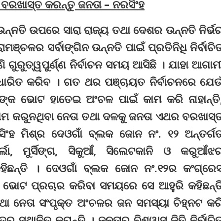
ବରଖାସ୍ତ କରନ୍ତୁ ଜନତା – ନରସିଂହ
 ଉନ୍ନତି ଉପରେ ସାରା ରାଜ୍ୟ ତଥା ଦେଶର ଉନ୍ନତି ନିର୍ଭ
ଞ୍ଚଳର ସର୍ବାଙ୍ଗିନ ଉନ୍ନତି ପାଇଁ ପ୍ରତିନିଧି ନିର୍ବାଚି
ି ଗୁରୁତ୍ୱପୁର୍ଣ୍ଣ ନିର୍ବାଚନ ସମୟ ଆସିଛି । ଯାହା ଆଗାମ
୍ଦ୍ଧାରିତ କରିବ । ଗତ ଥର ପଞ୍ଚାୟତ ନିର୍ବାଚନରେ ଯେଉ
ଙ୍କ ଭୋଟ ହାତେଇ ଅଂଚଳ ପାଇଁ କାମ କରି ନାହାନ୍ତି
 କାମ କରୁନଥିବା ନେତା ତଥା ଦଳକୁ ଜନତା ଏଥର ବରଖାସ୍
ିଂହ ମିଶ୍ର ଦେଓଗାଁ ବ୍ଲକ ଜୋନ ନଂ. ୧୨ ଅନ୍ତର୍ଗ
୍ଲା, ମୁର୍ସିଙ୍ଗ, ସିକୁଆଁ, ସିଲେଟକାନି ଓ କରୁଆଁଝ
କହିଛନ୍ତି । ଦେଓଗାଁ ବ୍ଲକ ଜୋନ ନଂ.୧୨ର କଂଗ୍ରେ
ଲି ଭୋଟ ପ୍ରଚାର କରିବା ସମୟରେ ସେ ଆହୁରି କହିଛନ୍ତ
 ତଥା ନେତା ସଂପୃକ୍ତ ଅଂଚଳର ଜନ ସମସ୍ୟା ଚିହ୍ନଟ କର
୍ର ସ୍ଥାନିତ କରାନ୍ତି । ଜନତାର ବିଶ୍ୱାସ ଜିତି ନିର୍ବାଚି