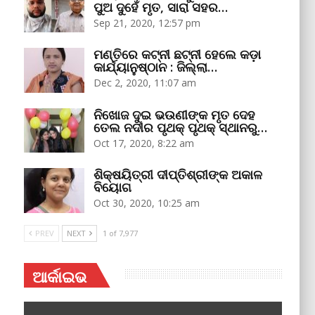
ପୁଅ ଦୁହେଁ ମୃତ, ସାରା ସହର…
Sep 21, 2020, 12:57 pm
ମଣ୍ତିରେ କଟ୍‌ନୀ ଛଟ୍‌ନୀ ହେଲେ କଡ଼ା
କାର୍ଯ୍ୟାନୁଷ୍ଠାନ : ଜିଲ୍ଲା…
Dec 2, 2020, 11:07 am
ନିଖୋଜ ଦୁଇ ଭଉଣୀଙ୍କ ମୃତ ଦେହ
ତେଲ ନଦୀର ପୃଥକ୍‌ ପୃଥକ୍‌ ସ୍ଥାନରୁ…
Oct 17, 2020, 8:22 am
ଶିକ୍ଷୟିତ୍ରୀ ଦୀପ୍ତିଶ୍ରୀଙ୍କ ଅକାଳ
ବିୟୋଗ
Oct 30, 2020, 10:25 am
PREV
NEXT
1 of 7,977
ଆର୍କାଇଭ