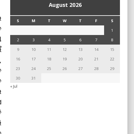
August 2026
ର
S
M
T
W
T
F
S
ତ
1
ୀ
2
3
4
5
6
7
8
ଁ
9
10
11
12
13
14
15
,
16
17
18
19
20
21
22
23
24
25
26
27
28
29
ତ
30
31
ତ
« Jul
ର
ସ
ି
ି
ତ