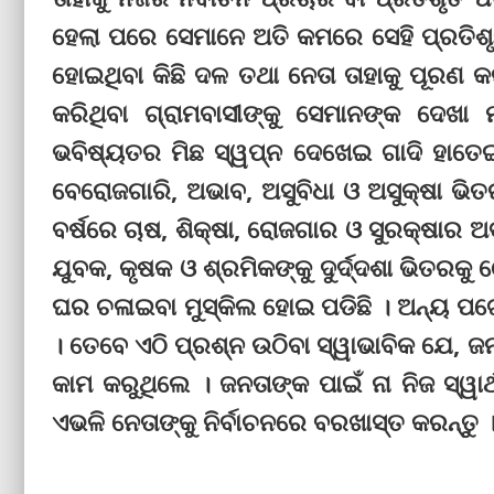
ହେଲା ପରେ ସେମାନେ ଅତି କମରେ ସେହି ପ୍ରତିଶୃତି 
ହୋଇଥିବା କିଛି ଦଳ ତଥା ନେତା ତାହାକୁ ପୂରଣ କରି
କରିଥିବା ଗ୍ରାମବାସୀଙ୍କୁ ସେମାନଙ୍କ ଦେଖା
ଭବିଷ୍ୟତର ମିଛ ସ୍ୱପ୍ନ ଦେଖେଇ ଗାଦି ହାତେଇ
ବେରୋଜଗାରି, ଅଭାବ, ଅସୁବିଧା ଓ ଅସୁକ୍ଷା ଭିତ
ବର୍ଷରେ ଚାଷ, ଶିକ୍ଷା, ରୋଜଗାର ଓ ସୁରକ୍ଷାର ଅ
ଯୁବକ, କୃଷକ ଓ ଶ୍ରମିକଙ୍କୁ ଦୁର୍ଦ୍ଦଶା ଭିତରକୁ
ଘର ଚଳାଇବା ମୁସ୍କିଲ ହୋଇ ପଡିଛି । ଅନ୍ୟ ପଟ
। ତେବେ ଏଠି ପ୍ରଶ୍ନ ଉଠିବା ସ୍ୱାଭାବିକ ଯେ, ଜ
କାମ କରୁଥିଲେ । ଜନତାଙ୍କ ପାଇଁ ନା ନିଜ ସ୍ୱାର
ଏଭଳି ନେତାଙ୍କୁ ନିର୍ବାଚନରେ ବରଖାସ୍ତ କରନ୍ତୁ 