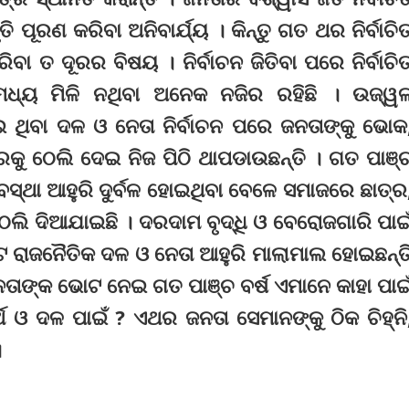
ପୂରଣ କରିବା ଅନିବାର୍ଯ୍ୟ । କିନ୍ତୁ ଗତ ଥର ନିର୍ବାଚି
ବା ତ ଦୂରର ବିଷୟ । ନିର୍ବାଚନ ଜିତିବା ପରେ ନିର୍ବାଚି
 ମଧ୍ୟ ମିଳି ନଥିବା ଅନେକ ନଜିର ରହିଛି । ଉଜ୍ୱ
 ଥିବା ଦଳ ଓ ନେତା ନିର୍ବାଚନ ପରେ ଜନତାଙ୍କୁ ଭୋକ
ରକୁ ଠେଲି ଦେଇ ନିଜ ପିଠି ଥାପଡାଉଛନ୍ତି । ଗତ ପାଞ୍
ବସ୍ଥା ଆହୁରି ଦୁର୍ବଳ ହୋଇଥିବା ବେଳେ ସମାଜରେ ଛାତ୍ର
 ଠେଲି ଦିଆଯାଇଛି । ଦରଦାମ ବୃଦ୍ଧି ଓ ବେରୋଜଗାରି ପାଇ
େ ରାଜନୈତିକ ଦଳ ଓ ନେତା ଆହୁରି ମାଲାମାଲ ହୋଇଛନ୍ତ
ନତାଙ୍କ ଭୋଟ ନେଇ ଗତ ପାଞ୍ଚ ବର୍ଷ ଏମାନେ କାହା ପାଇ
୍ଥ ଓ ଦଳ ପାଇଁ ? ଏଥର ଜନତା ସେମାନଙ୍କୁ ଠିକ ଚିହ୍ନି
।