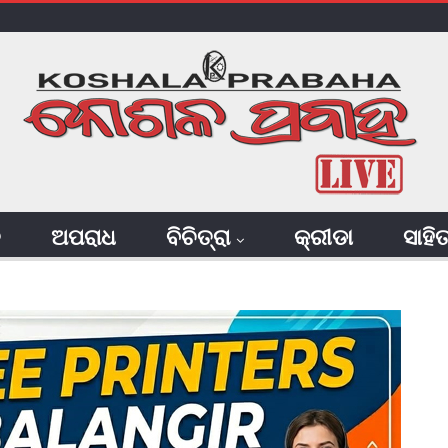
ି
ଅପରାଧ
ବିଚିତ୍ରା
କ୍ରୀଡା
ସାହି