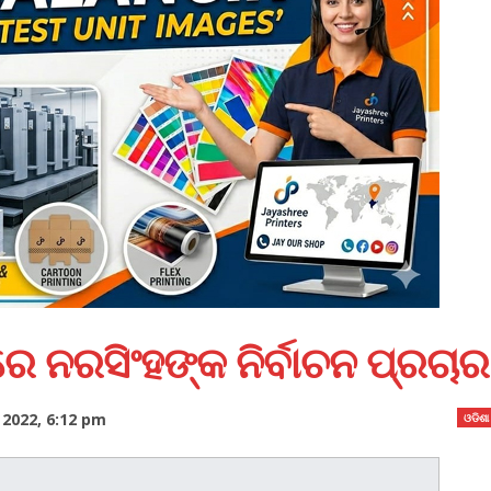
େ ନରସିଂହଙ୍କ ନିର୍ବାଚନ ପ୍ରଚାର
 2022, 6:12 pm
ଓଡିଶା