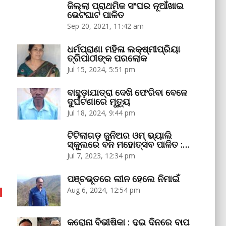
ଜିଲ୍ଲା ପ୍ରାଥମିକ ସଂଘର ନୂଆଁଖାଇ
ଭେଟଘାଟ ପାଳିତ
Sep 20, 2021, 11:42 am
ଧର୍ମପ୍ରାଣା ମହିଳା ଲକ୍ଷ୍ମୀପ୍ରିୟା
ତ୍ରିପାଠୀଙ୍କ ପରଲୋକ
Jul 15, 2024, 5:51 pm
ବାହୁଡ଼ାଯାତ୍ରା ଦେଖି ଫେରିବା ବେଳେ
ଦୁର୍ଘଟଣାରେ ମୃତ୍ୟୁ
Jul 18, 2024, 9:44 pm
ଟିଟିଲାଗଡ଼ ଜୁନିଅର ଓମ୍‌ ଭ୍ୟାଲି
ସ୍କୁଲରେ ବନ ମହୋତ୍ସବ ପାଳିତ :…
Jul 7, 2023, 12:34 pm
ପଞ୍ଚଭୂତରେ ଲୀନ ହେଲେ ନିମାଇଁ
Aug 6, 2024, 12:54 pm
କରୋନା ବିଭୀଷିକା : ଦୁଇ ଦିନରେ ବାପ