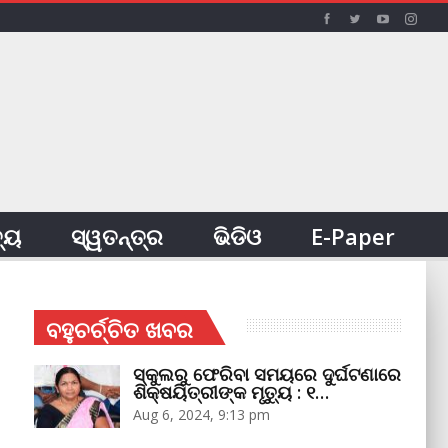
ତ୍ୟ
ସ୍ୱତନ୍ତ୍ର
ଭିଡିଓ
E-Paper
ବହୁଚର୍ଚ୍ଚିତ ଖବର
ସ୍କୁଲରୁ ଫେରିବା ସମୟରେ ଦୁର୍ଘଟଣାରେ
ଶିକ୍ଷୟିତ୍ରୀଙ୍କ ମୃତ୍ୟୁ : ୧…
Aug 6, 2024, 9:13 pm