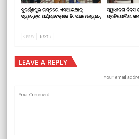
ସୁବର୍ଣ୍ଣପୁର ଗସ୍ତରେ ଏସଆଇଆର୍
ସ୍ୱାଧୀନତା ଦିବସ
ସ୍ୱତନ୍ତ୍ର ପର୍ଯ୍ୟବେକ୍ଷକ ବି. ପରମେଶ୍ୱରନ୍
ପ୍ରତିଯୋଗିତା ସମ
PREV
NEXT
LEAVE A REPLY
Your email addre