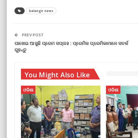
balangir news
PREV POST
ପାଖେଇ ଆସୁଛି ପ୍ରେମ ସପ୍ତାହ : ପ୍ରେମିକ ପ୍ରେମିକାମାନେ ସତର୍କ
ରୁହନ୍ତୁ
You Might Also Like
ଓଡିଶା
ଓଡିଶା