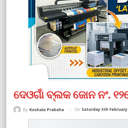
ଦେଓଗାଁ ବ୍ଲକ ଜୋନ ନଂ. ୧୨ର
On
Saturday 5th February
By
Koshala Prabaha