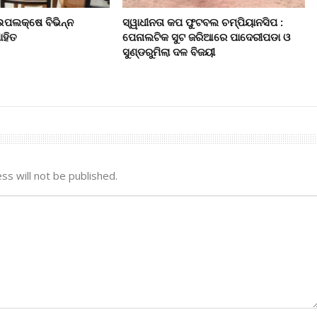
 ଉପଲକ୍ଷେ ବିଭିନ୍ନ
ସ୍ୱାଧୀନତା କପ ଫୁଟବଲ ଚମ୍ପିୟାନସିପ :
ାହିତ
ପେନାଲଟିକ ସୁଟ ଜରିଆରେ ପାଦେରୀପଡା ଓ
ସୁଣ୍ଡରୁମିଲା ଦଳ ବିଜୟୀ
ss will not be published.