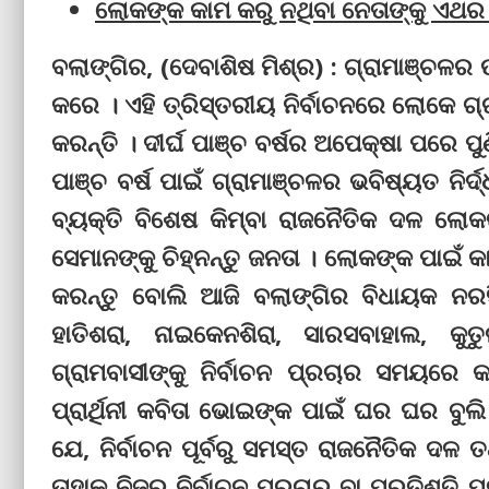
ଲୋକଙ୍କ କାମ କରୁ ନଥିବା ନେତାଙ୍କୁ ଏଥର 
ବଲାଙ୍ଗିର, (ଦେବାଶିଷ ମିଶ୍ର) : ଗ୍ରାମାଞ୍ଚଳର
କରେ । ଏହି ତ୍ରିସ୍ତରୀୟ ନିର୍ବାଚନରେ ଲୋକେ ଗ୍ରାମ
କରନ୍ତି । ଦୀର୍ଘ ପାଞ୍ଚ ବର୍ଷର ଅପେକ୍ଷା ପରେ ପୁଣ
ପାଞ୍ଚ ବର୍ଷ ପାଇଁ ଗ୍ରାମାଞ୍ଚଳର ଭବିଷ୍ୟତ ନିର
ବ୍ୟକ୍ତି ବିଶେଷ କିମ୍ବା ରାଜନୈତିକ ଦଳ ଲୋକ
ସେମାନଙ୍କୁ ଚିହ୍ନନ୍ତୁ ଜନତା । ଲୋକଙ୍କ ପାଇଁ
କରନ୍ତୁ ବୋଲି ଆଜି ବଲାଙ୍ଗିର ବିଧାୟକ ନରସ
ହାତିଶରା, ନାଇକେନଶିରା, ସାରସବାହାଲ, କୁତୁର
ଗ୍ରାମବାସୀଙ୍କୁ ନିର୍ବାଚନ ପ୍ରଚାର ସମୟରେ 
ପ୍ରାର୍ଥିନୀ କବିତା ଭୋଇଙ୍କ ପାଇଁ ଘର ଘର ବୁ
ଯେ, ନିର୍ବାଚନ ପୂର୍ବରୁ ସମସ୍ତ ରାଜନୈତିକ ଦଳ
ତାହାକୁ ନିଜର ନିର୍ବାଚନ ପ୍ରଚାର ବା ପ୍ରତିଶୃତି ପତ