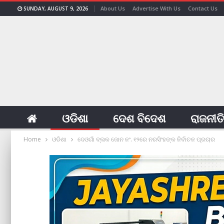
About Us
Advertise With Us
Contact Us
SUNDAY, AUGUST 9, 2026
ଓଡିଶା
ଦେଶ ବିଦେଶ
ରାଜନୀତ
Home
ଓଡିଶା
ଦେଓଗାଁ ବ୍ଲକ ଜୋନ ନଂ. ୧୨ରେ ନରସିଂହଙ୍କ ନିର୍ବାଚନ ପ୍ରଚାର