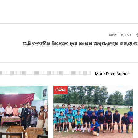
NEXT POST
ଆଜି ବଲାଙ୍ଗିର ଜିଲ୍ଲାରେ ନୂଆ କରୋନା ଆକ୍ରାନ୍ତଙ୍କ ସଂଖ୍ୟା ୬
More From Author
ଓଡିଶା