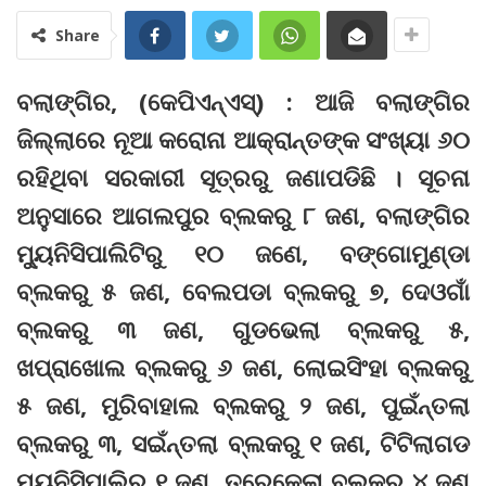
Share
ବଲାଙ୍ଗିର, (କେପିଏନ୍‌ଏସ୍‌) : ଆଜି ବଲାଙ୍ଗିର
ଜିଲ୍ଲାରେ ନୂଆ କରୋନା ଆକ୍ରାନ୍ତଙ୍କ ସଂଖ୍ୟା ୬୦
ରହିଥିବା ସରକାରୀ ସୂତ୍ରରୁ ଜଣାପଡିଛି । ସୂଚନା
ଅନୁସାରେ ଆଗଲପୁର ବ୍ଲକରୁ ୮ ଜଣ, ବଲାଙ୍ଗିର
ମ୍ୟୁନିସିପାଲିଟିରୁ ୧୦ ଜଣେ, ବଙ୍ଗୋମୁଣ୍ଡା
ବ୍ଲକରୁ ୫ ଜଣ, ବେଲପଡା ବ୍ଲକରୁ ୭, ଦେଓଗାଁ
ବ୍ଲକରୁ ୩ ଜଣ, ଗୁଡଭେଲା ବ୍ଲକରୁ ୫,
ଖପ୍ରାଖୋଲ ବ୍ଲକରୁ ୬ ଜଣ, ଲୋଇସିଂହା ବ୍ଲକରୁ
୫ ଜଣ, ମୁରିବାହାଲ ବ୍ଲକରୁ ୨ ଜଣ, ପୁଇଁନ୍ତଲା
ବ୍ଲକରୁ ୩, ସଇଁନ୍ତଲା ବ୍ଲକରୁ ୧ ଜଣ, ଟିଟିଲାଗଡ
ମ୍ୟୁନିସିପାଲିରୁ ୧ ଜଣ, ତୁରେକେଲା ବ୍ଲକରୁ ୪ ଜଣ