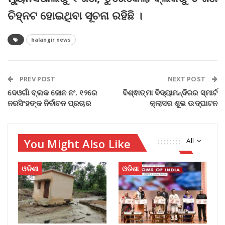
ଚିହ୍ନଟ ହୋଇଥିବା ସୂଚନା ରହିଛି ।
balangir news
PREV POST
NEXT POST
ଦେଓଗାଁ ବ୍ଲକ ଜୋନ ନଂ. ୧୨ରେ
ବିଶ୍ଵାତ୍ମା ବିଦ୍ୟାମନ୍ଦିରର ସ୍ମାର୍ଟ
ନରସିଂହଙ୍କ ନିର୍ବାଚନ ପ୍ରଚାର
କ୍ଲାସର ଶୁଭ ଉଦ୍‌ଘାଟନ
You Might Also Like
All
ଓଡିଶା
ଓଡିଶା