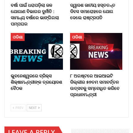
ବର୍ଷା ପାଇଁ ଧରାପଡ଼ିଲା ଜଳ
ଦ୍ୱାଦଶ ଜାତୀୟ ହସ୍ତତନ୍ତ
ଯୋଗାଣ ବିଭାଗର ଦୁର୍ନୀତି :
ଦିବସ ସମାରୋହରେ ଯୋଗ
ସାମାନ୍ୟ ବର୍ଷାରେ ଭାଙ୍ଗିଗଲା
ଦେଲେ ରାଷ୍ଟ୍ରପତି
ପମ୍ପଘର
ଓଡିଶା
ଓଡିଶା
ଭୁବନେଶ୍ୱରରେ ବ୍ରିକ୍ସ
୮ ଅଗଷ୍ଟରେ ଆଇଆଇଟି
ଶିକ୍ଷାମନ୍ତ୍ରୀଙ୍କ ତ୍ରୟୋଦଶ
ଦିଲ୍ଲୀର ୫୭ତମ ସମାବର୍ତ୍ତନ
ବୈଠକ
ଉତ୍ସବକୁ ସମ୍ବୋଧିତ କରିବେ
ପ୍ରଧାନମନ୍ତ୍ରୀ
PREV
NEXT
LEAVE A REPLY