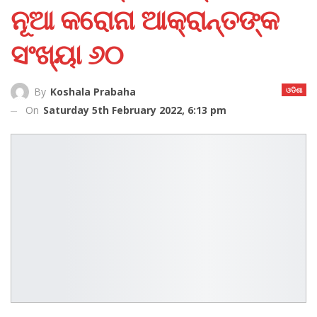
ନୂଆ କରୋନା ଆକ୍ରାନ୍ତଙ୍କ
ସଂଖ୍ୟା ୬୦
ଓଡିଶା
By
Koshala Prabaha
On
Saturday 5th February 2022, 6:13 pm