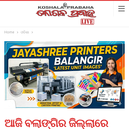
Home
ଓଡିଶା
ଆଜି ବଲାଙ୍ଗିର ଜିଲ୍ଲାରେ