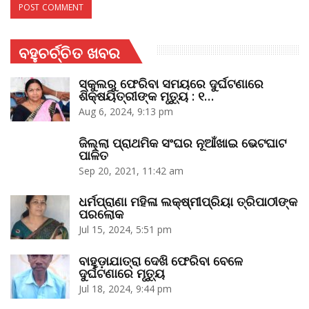
ବହୁଚର୍ଚ୍ଚିତ ଖବର
ସ୍କୁଲରୁ ଫେରିବା ସମୟରେ ଦୁର୍ଘଟଣାରେ
ଶିକ୍ଷୟିତ୍ରୀଙ୍କ ମୃତ୍ୟୁ : ୧…
Aug 6, 2024, 9:13 pm
ଜିଲ୍ଲା ପ୍ରାଥମିକ ସଂଘର ନୂଆଁଖାଇ ଭେଟଘାଟ
ପାଳିତ
Sep 20, 2021, 11:42 am
ଧର୍ମପ୍ରାଣା ମହିଳା ଲକ୍ଷ୍ମୀପ୍ରିୟା ତ୍ରିପାଠୀଙ୍କ
ପରଲୋକ
Jul 15, 2024, 5:51 pm
ବାହୁଡ଼ାଯାତ୍ରା ଦେଖି ଫେରିବା ବେଳେ
ଦୁର୍ଘଟଣାରେ ମୃତ୍ୟୁ
Jul 18, 2024, 9:44 pm