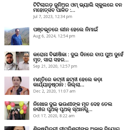
ଟିଟିଲାଗଡ଼ ଜୁନିଅର ଓମ୍‌ ଭ୍ୟାଲି ସ୍କୁଲରେ ବନ
ମହୋତ୍ସବ ପାଳିତ :…
Jul 7, 2023, 12:34 pm
ପଞ୍ଚଭୂତରେ ଲୀନ ହେଲେ ନିମାଇଁ
Aug 6, 2024, 12:54 pm
କରୋନା ବିଭୀଷିକା : ଦୁଇ ଦିନରେ ବାପ ପୁଅ ଦୁହେଁ
ମୃତ, ସାରା ସହର…
Sep 21, 2020, 12:57 pm
ମଣ୍ତିରେ କଟ୍‌ନୀ ଛଟ୍‌ନୀ ହେଲେ କଡ଼ା
କାର୍ଯ୍ୟାନୁଷ୍ଠାନ : ଜିଲ୍ଲା…
Dec 2, 2020, 11:07 am
ନିଖୋଜ ଦୁଇ ଭଉଣୀଙ୍କ ମୃତ ଦେହ ତେଲ
ନଦୀର ପୃଥକ୍‌ ପୃଥକ୍‌ ସ୍ଥାନରୁ…
Oct 17, 2020, 8:22 am
ଶିକ୍ଷୟିତ୍ରୀ ଦୀପ୍ତିଶ୍ରୀଙ୍କ ଅକାଳ ବିୟୋଗ