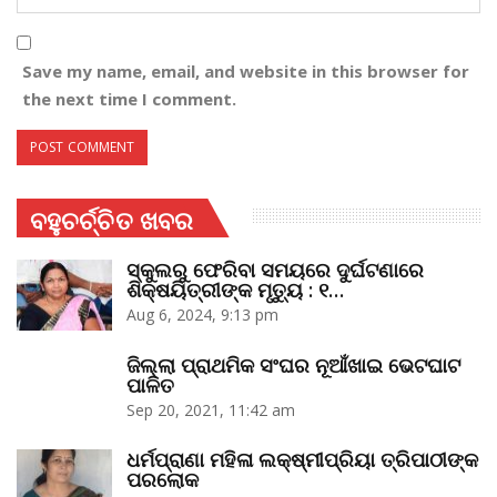
Save my name, email, and website in this browser for
the next time I comment.
ବହୁଚର୍ଚ୍ଚିତ ଖବର
ସ୍କୁଲରୁ ଫେରିବା ସମୟରେ ଦୁର୍ଘଟଣାରେ
ଶିକ୍ଷୟିତ୍ରୀଙ୍କ ମୃତ୍ୟୁ : ୧…
Aug 6, 2024, 9:13 pm
ଜିଲ୍ଲା ପ୍ରାଥମିକ ସଂଘର ନୂଆଁଖାଇ ଭେଟଘାଟ
ପାଳିତ
Sep 20, 2021, 11:42 am
ଧର୍ମପ୍ରାଣା ମହିଳା ଲକ୍ଷ୍ମୀପ୍ରିୟା ତ୍ରିପାଠୀଙ୍କ
ପରଲୋକ