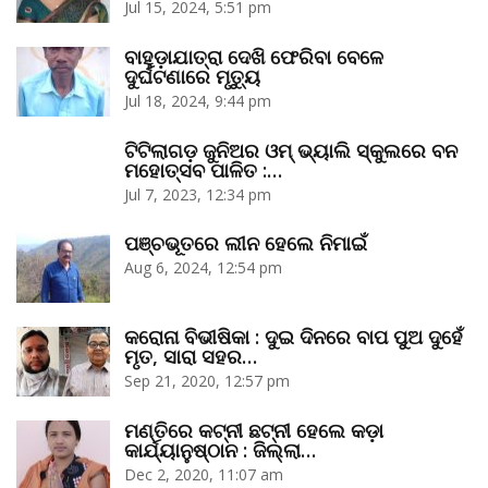
Jul 15, 2024, 5:51 pm
ବାହୁଡ଼ାଯାତ୍ରା ଦେଖି ଫେରିବା ବେଳେ
ଦୁର୍ଘଟଣାରେ ମୃତ୍ୟୁ
Jul 18, 2024, 9:44 pm
ଟିଟିଲାଗଡ଼ ଜୁନିଅର ଓମ୍‌ ଭ୍ୟାଲି ସ୍କୁଲରେ ବନ
ମହୋତ୍ସବ ପାଳିତ :…
Jul 7, 2023, 12:34 pm
ପଞ୍ଚଭୂତରେ ଲୀନ ହେଲେ ନିମାଇଁ
Aug 6, 2024, 12:54 pm
କରୋନା ବିଭୀଷିକା : ଦୁଇ ଦିନରେ ବାପ ପୁଅ ଦୁହେଁ
ମୃତ, ସାରା ସହର…
Sep 21, 2020, 12:57 pm
ମଣ୍ତିରେ କଟ୍‌ନୀ ଛଟ୍‌ନୀ ହେଲେ କଡ଼ା
କାର୍ଯ୍ୟାନୁଷ୍ଠାନ : ଜିଲ୍ଲା…
Dec 2, 2020, 11:07 am