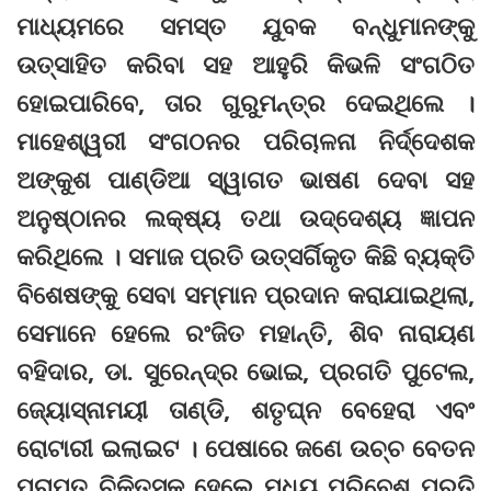
ମାଧ୍ୟମରେ ସମସ୍ତ ଯୁବକ ବନ୍ଧୁମାନଙ୍କୁ
ଉତ୍ସାହିତ କରିବା ସହ ଆହୁରି କିଭଳି ସଂଗଠିତ
ହୋଇପାରିବେ, ତାର ଗୁରୁମନ୍ତ୍ର ଦେଇଥିଲେ ।
ମାହେଶ୍ୱରୀ ସଂଗଠନର ପରିଚାଳନା ନିର୍ଦ୍ଦେଶକ
ଅଙ୍କୁଶ ପାଣ୍ଡିଆ ସ୍ୱାଗତ ଭାଷଣ ଦେବା ସହ
ଅନୁଷ୍ଠାନର ଲକ୍ଷ୍ୟ ତଥା ଉଦ୍ଦେଶ୍ୟ ଜ୍ଞାପନ
କରିଥିଲେ । ସମାଜ ପ୍ରତି ଉତ୍ସର୍ଗିକୃତ କିଛି ବ୍ୟକ୍ତି
ବିଶେଷଙ୍କୁ ସେବା ସମ୍ମାନ ପ୍ରଦାନ କରାଯାଇଥିଲା,
ସେମାନେ ହେଲେ ରଂଜିତ ମହାନ୍ତି, ଶିବ ନାରାୟଣ
ବହିଦାର, ଡା. ସୁରେନ୍ଦ୍ର ଭୋଇ, ପ୍ରଗତି ପୁଟେଲ,
ଜ୍ୟୋସ୍ନାମୟୀ ତାଣ୍ଡି, ଶତୃଘ୍ନ ବେହେରା ଏବଂ
ରୋଟାରୀ ଇଲାଇଟ । ପେଷାରେ ଜଣେ ଉଚ୍ଚ ବେତନ
ପ୍ରାପ୍ତ ଚିକିତ୍ସକ ହେଲେ ମଧ୍ୟ ପରିବେଶ ପ୍ରତି