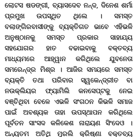
ଲୋଟସ ଷଡଙ୍ଗୀ, ବ୍ୟାସଦେବ ନନ୍ଦ, ଦିନେଶ ଶର୍ମା
ପ୍ରମୁଖ ଉପସ୍ଥିତ ଥିଲେ । ସମସ୍ତ
ବଲାଙ୍ଗିରବାସୀଙ୍କୁ ବ୍ୟକ୍ତିଗତ ଭାବେ ଏହିଭଳି
ଅନୁଷ୍ଠାନକୁ ସମସ୍ତ ପ୍ରକାର ସାହାଯ୍ୟ
ସହଯୋଗର ହାତ ବଢାଇବାକୁ ବକ୍ତବ୍ୟ
ମାଧ୍ୟମରେ ଆହ୍ୱାନ କରିଥିଲେ ଯୁବନେତା
ସମରେନ୍ଦ୍ର ମିଶ୍ର । ଆଜିର ସମୟରେ ସମସ୍ତ
ବ୍ୟକ୍ତି ତଥା ପରିବାର ସ୍ୱକେନ୍ଦ୍ରୀତ ବା
ନଉକ୍ଲିୟର ଫ୍ୟାମିଲି କନସେପ୍ଟକୁ ନେଇ
ବଞ୍ଚିଥିବା ବେଳେ ଏଭଳି ସଂଗଠନ କିଭଳି ସମାଜ
ପାଇଁ ଅବଶ୍ୟକ ତାହା ଉପସ୍ଥାପନ କରିଥିଲେ
ପୂର୍ବତନ ସାଂସଦ କଳିକେଶ ନାରାୟଣ ସିଂଦେଓ ।
ଅନ୍ୟତମ ଅତିଥି ମୁରଲି କ୍ରିଷ୍ଣା ବକ୍ତବ୍ୟ