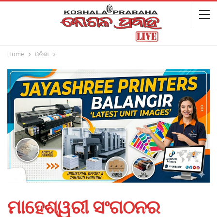
Home
ଓଡିଶା
ମାହେଶ୍ୱରୀ ସଂଗଠନର