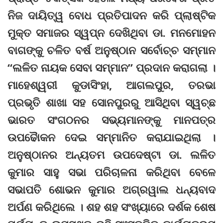
ନିଜ ଦାୟିତ୍ୱ ବୋଧ ପ୍ରତିପାଦନ କରି ପ୍ଲାଷ୍ଟିକ
ମୁକ୍ତ ସମାଜର ସ୍ୱପ୍ନ ଦେଖିଥିବା ଡା. ମନମୋହନ
ବାଗଙ୍କୁ ଚଳିତ ବର୍ଷ ଅନୁଷ୍ଠାନ ସର୍ବୋଚ୍ଚ ସମ୍ମାନ
“ଲଳିତ ନାୟକ ସେବା ସମ୍ମାନ” ପ୍ରଦାନ କରାଗଲା ।
ମାହେଶ୍ୱରୀ କୁଡାସିଂହା, ଆଗଲପୁର, ତରଭା
ପ୍ରଭୃତି ଶାଖା ସହ ସୋନପୁରରୁ ଆସିଥିବା ସ୍ୱଚ୍ଛ
ଭାରତ ସଂଗଠନର ସଭ୍ୟମାନଙ୍କୁ ମାନପତ୍ର
ଉପଢୈାକନ ଦେଇ ସମ୍ମାନିତ କରାଯାଇଥିଲା ।
ଅନୁଷ୍ଠାନର ଅନ୍ୟତମ ଉପଦେଷ୍ଟା ଡା. ଲଳିତ
କୁମାର ସାହୁ ସଭା ପରିଚାଳନା କରିଥିବା ବେଳେ
ସଭାପତି ଶୋଭନ କୁମାର ଅଗ୍ରୱାଲ ଧନ୍ୟବାଦ
ଅର୍ପଣ କରିଥିଲେ । ଶହ ଶହ ସଂଖ୍ୟାରେ ଦର୍ଶକ ଶେଷ