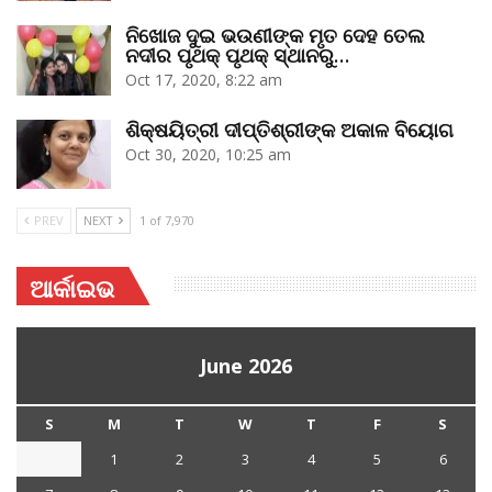
ନିଖୋଜ ଦୁଇ ଭଉଣୀଙ୍କ ମୃତ ଦେହ ତେଲ
ନଦୀର ପୃଥକ୍‌ ପୃଥକ୍‌ ସ୍ଥାନରୁ…
Oct 17, 2020, 8:22 am
ଶିକ୍ଷୟିତ୍ରୀ ଦୀପ୍ତିଶ୍ରୀଙ୍କ ଅକାଳ ବିୟୋଗ
Oct 30, 2020, 10:25 am
PREV
NEXT
1 of 7,970
ଆର୍କାଇଭ
June 2026
S
M
T
W
T
F
S
1
2
3
4
5
6