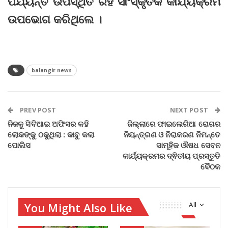
ପର୍ଯ୍ୟନ୍ତ ଉପସ୍ଥିତ ରହି ସାଂସ୍କୃତିକ କାର୍ଯ୍ୟକ୍ରମ
ଉପଭୋଗ କରିଥିଲେ ।
balangir news
PREV POST
NEXT POST
ନିଜକୁ ସିବିଆଇ ଅଫିସର କହି
ଜିଲ୍ଲାରେ ଫାଇଲେରିଆ ରୋଗର
ଲୋକଙ୍କୁ ଠକୁଥିଲା : କାବୁ କଲା
ନିୟନ୍ତ୍ରଣ ଓ ନିରାକରଣ ନିମନ୍ତେ
ପୋଲିସ
ସାମୂହିକ ଔଷଧ ସେବନ
କାର୍ଯ୍ୟକ୍ରମର ଦ୍ଵିତୀୟ ପ୍ରସ୍ତୁତି
ବୈଠକ
You Might Also Like
All