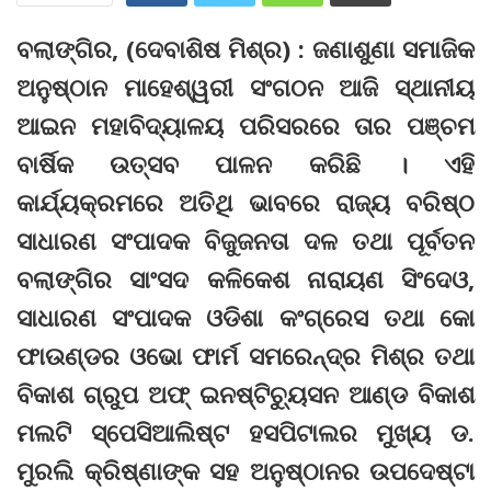
ବଲାଙ୍ଗିର, (ଦେବାଶିଷ ମିଶ୍ର) : ଜଣାଶୁଣା ସମାଜିକ
ଅନୁଷ୍ଠାନ ମାହେଶ୍ୱରୀ ସଂଗଠନ ଆଜି ସ୍ଥାନୀୟ
ଆଇନ ମହାବିଦ୍ୟାଳୟ ପରିସରରେ ତାର ପଞ୍ଚମ
ବାର୍ଷିକ ଉତ୍ସବ ପାଳନ କରିଛି । ଏହି
କାର୍ଯ୍ୟକ୍ରମରେ ଅତିଥି ଭାବରେ ରାଜ୍ୟ ବରିଷ୍ଠ
ସାଧାରଣ ସଂପାଦକ ବିଜୁଜନତା ଦଳ ତଥା ପୂର୍ବତନ
ବଲାଙ୍ଗିର ସାଂସଦ କଳିକେଶ ନାରାୟଣ ସିଂଦେଓ,
ସାଧାରଣ ସଂପାଦକ ଓଡିଶା କଂଗ୍ରେସ ତଥା କୋ
ଫାଉଣ୍ଡର ଓଭୋ ଫାର୍ମ ସମରେନ୍ଦ୍ର ମିଶ୍ର ତଥା
ବିକାଶ ଗ୍ରୁପ ଅଫ୍‌ ଇନଷ୍ଟିଚ୍ୟୁସନ ଆଣ୍ଡ ବିକାଶ
ମଲଟି ସ୍ପେସିଆଲିଷ୍ଟ ହସପିଟାଲର ମୁଖ୍ୟ ଡ.
ମୁରଲି କ୍ରିଷ୍ଣାଙ୍କ ସହ ଅନୁଷ୍ଠାନର ଉପଦେଷ୍ଟା