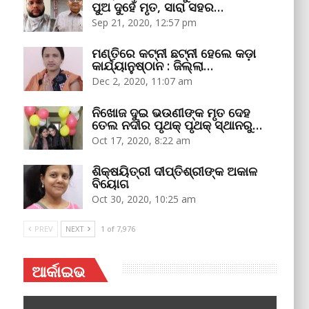
ପୁଅ ଦୁହେଁ ମୃତ, ସାରା ସହର…
Sep 21, 2020, 12:57 pm
ମଣ୍ତିରେ କଟ୍‌ନୀ ଛଟ୍‌ନୀ ହେଲେ କଡ଼ା
କାର୍ଯ୍ୟାନୁଷ୍ଠାନ : ଜିଲ୍ଲା…
Dec 2, 2020, 11:07 am
ନିଖୋଜ ଦୁଇ ଭଉଣୀଙ୍କ ମୃତ ଦେହ
ତେଲ ନଦୀର ପୃଥକ୍‌ ପୃଥକ୍‌ ସ୍ଥାନରୁ…
Oct 17, 2020, 8:22 am
ଶିକ୍ଷୟିତ୍ରୀ ଦୀପ୍ତିଶ୍ରୀଙ୍କ ଅକାଳ
ବିୟୋଗ
Oct 30, 2020, 10:25 am
PREV
NEXT
1 of 7,976
ଆର୍କାଇଭ