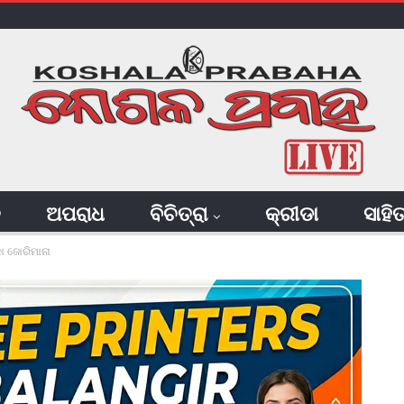
ି
ଅପରାଧ
ବିଚିତ୍ରା
କ୍ରୀଡା
ସାହି
ା ଜୋରିମାନା