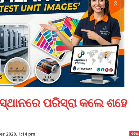
୍ଥାନରେ ପରିସ୍ରା କଲେ ଶହେ
r 2020, 1:14 pm
ଓଡିଶା