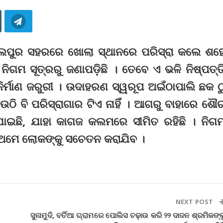
ବଲପୁର ସହରରେ ଖୋଲା ସ୍ଥାନରେ ପରିସ୍ରା କଲେ ଶହ
ିଗମ ସୂତ୍ରରୁ ଜଣାପଡ଼ିଛି । ତେବେ ଏ ଭଳି ନିଷ୍ପତ୍ତ
ନିର୍ମାଣ ଜରୁରୀ । ଉଦାହରଣ ସ୍ୱରୂପ ଅଇଁଠାପାଲି ଛକ ଠ
ି ବି ପରିସ୍ରାଗାର ଟିଏ ନାହିଁ । ଆଗରୁ ବାହାରେ ଶୌ
ଇଛି, ଯାହା କାଗଜ କଲମରେ ସୀମିତ ରହିଛି । ନିଗ
୍ରଥମେ ଲୋକଙ୍କୁ ସଚେତନ କରାଯିବ ।
NEXT POST
ସୁନାମୁଦି, ବର୍ତିଆ ଗ୍ରାମରେ ପୋଲିସ ଚଢ଼ାଉ କରି ୨୨ ଦାଦନ ଶ୍ରମିକଙ୍କ