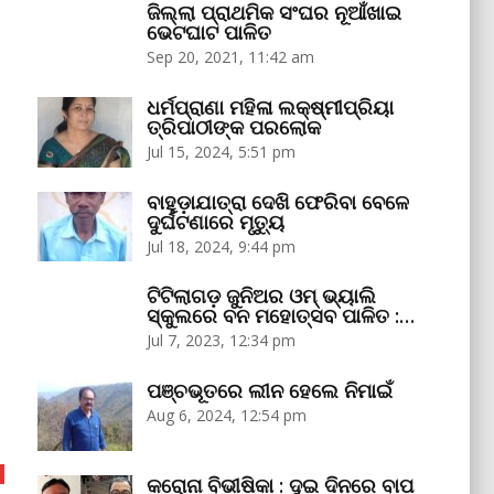
ଜିଲ୍ଲା ପ୍ରାଥମିକ ସଂଘର ନୂଆଁଖାଇ
ଭେଟଘାଟ ପାଳିତ
Sep 20, 2021, 11:42 am
ଧର୍ମପ୍ରାଣା ମହିଳା ଲକ୍ଷ୍ମୀପ୍ରିୟା
ତ୍ରିପାଠୀଙ୍କ ପରଲୋକ
Jul 15, 2024, 5:51 pm
ବାହୁଡ଼ାଯାତ୍ରା ଦେଖି ଫେରିବା ବେଳେ
ଦୁର୍ଘଟଣାରେ ମୃତ୍ୟୁ
Jul 18, 2024, 9:44 pm
ଟିଟିଲାଗଡ଼ ଜୁନିଅର ଓମ୍‌ ଭ୍ୟାଲି
ସ୍କୁଲରେ ବନ ମହୋତ୍ସବ ପାଳିତ :…
Jul 7, 2023, 12:34 pm
ପଞ୍ଚଭୂତରେ ଲୀନ ହେଲେ ନିମାଇଁ
Aug 6, 2024, 12:54 pm
କରୋନା ବିଭୀଷିକା : ଦୁଇ ଦିନରେ ବାପ