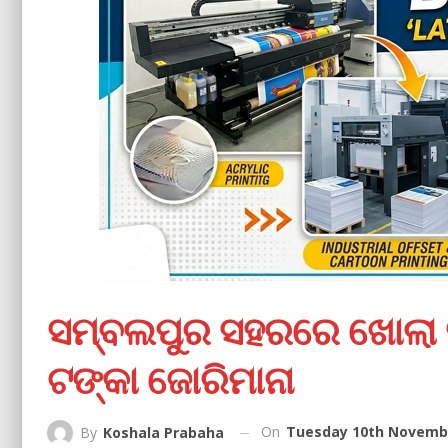
ସମ୍ବଲପୁର ସହରରେ ଖୋଲା ସ
ଟଙ୍କା ଜୋରିମାନା
On
Tuesday 10th Novembe
By
Koshala Prabaha