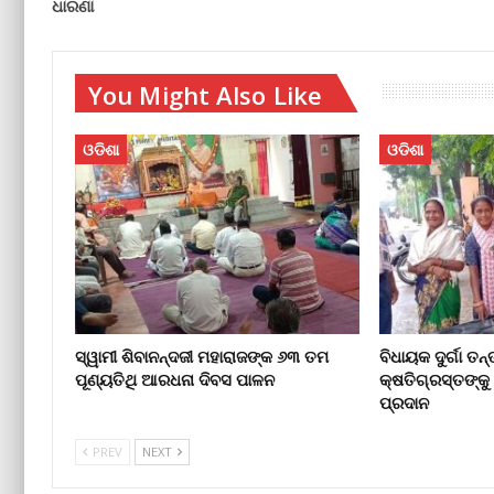
ଧାରଣା
You Might Also Like
ଓଡିଶା
ଓଡିଶା
ସ୍ୱାମୀ ଶିବାନନ୍ଦଜୀ ମହାରାଜଙ୍କ ୬୩ ତମ
ବିଧାୟକ ଦୁର୍ଗା ତନ
ପୂଣ୍ୟତିଥି ଆରଧନା ଦିବସ ପାଳନ
କ୍ଷତିଗ୍ରସ୍ତଙ୍କୁ
ପ୍ରଦାନ
PREV
NEXT