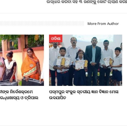
ଉଦ୍ଧାର କରିବା ସହ ୩ ଜଣଙ୍କୁ କୋର୍ଟ ଚାଲାଣ କରିଛ
More From Author
ଓଡିଶା
୍ତୀଙ୍କ ନିର୍ଦେଶକ୍ରମେ
ପଦ୍ମପୁର ସଂକୁଳ ସ୍ତରୀୟ ଜ୍ଞାନ ବିଜ୍ଞାନ ମେଳା
 ରନ୍ଧାଖାଦ୍ୟ ଓ ତ୍ରିପାଲ
ଉଦଯାପିତ