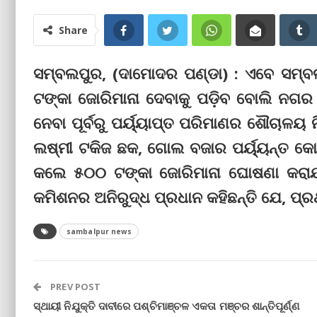
Share
ସମ୍ବଲପୁର, (ଦାମୋଦର ପଣ୍ଡା) : ଏବେ ସମ୍
ଟଙ୍କା ଜୋରିମାନା ଦେବାକୁ ପଡ଼ିବ ବୋଲି ନଗର ନ
ନେବା ପୂର୍ବରୁ ପର୍ୟ୍ୟାପ୍ତ ପରିମାଣର ଶୌଚାଳୟ 
ଲଷ୍ମୀ ଟକିଜ ଛକ, ଗୋଲ ବଜାର ପର୍ୟ୍ୟନ୍ତ କୋଉଠ
କଲେ ୫୦୦ ଟଙ୍କା ଜୋରିମାନା ଘୋଷଣା କରାଯା
କମିଶନର ଅନିରୁଦ୍ଧ ପ୍ରଧାନ କହିଛନ୍ତି ଯେ, ପ
sambalpur news
PREV POST
ସ୍ଥାୟୀ ନିଯୁକ୍ତି ଦାବୀରେ ପଶ୍ଚିମାଞ୍ଚଳ ଏକତା ମଞ୍ଚର ଶାନ୍ତିପୂର୍ଣ୍ଣ