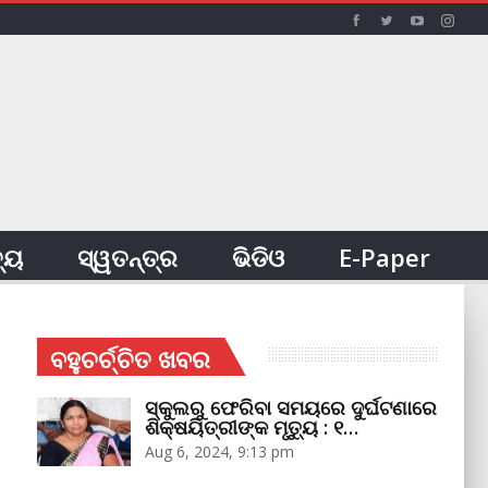
ତ୍ୟ
ସ୍ୱତନ୍ତ୍ର
ଭିଡିଓ
E-Paper
ବହୁଚର୍ଚ୍ଚିତ ଖବର
ସ୍କୁଲରୁ ଫେରିବା ସମୟରେ ଦୁର୍ଘଟଣାରେ
ଶିକ୍ଷୟିତ୍ରୀଙ୍କ ମୃତ୍ୟୁ : ୧…
Aug 6, 2024, 9:13 pm