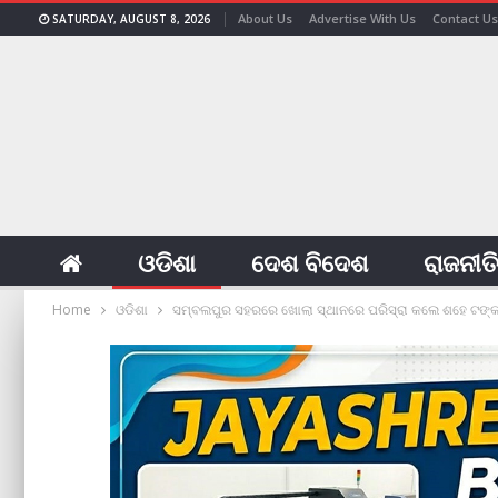
About Us
Advertise With Us
Contact Us
SATURDAY, AUGUST 8, 2026
ଓଡିଶା
ଦେଶ ବିଦେଶ
ରାଜନୀତ
Home
ଓଡିଶା
ସମ୍ବଲପୁର ସହରରେ ଖୋଲା ସ୍ଥାନରେ ପରିସ୍ରା କଲେ ଶହେ ଟଙ୍କ