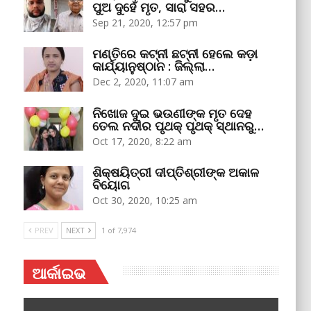
ପୁଅ ଦୁହେଁ ମୃତ, ସାରା ସହର…
Sep 21, 2020, 12:57 pm
ମଣ୍ତିରେ କଟ୍‌ନୀ ଛଟ୍‌ନୀ ହେଲେ କଡ଼ା
କାର୍ଯ୍ୟାନୁଷ୍ଠାନ : ଜିଲ୍ଲା…
Dec 2, 2020, 11:07 am
ନିଖୋଜ ଦୁଇ ଭଉଣୀଙ୍କ ମୃତ ଦେହ
ତେଲ ନଦୀର ପୃଥକ୍‌ ପୃଥକ୍‌ ସ୍ଥାନରୁ…
Oct 17, 2020, 8:22 am
ଶିକ୍ଷୟିତ୍ରୀ ଦୀପ୍ତିଶ୍ରୀଙ୍କ ଅକାଳ
ବିୟୋଗ
Oct 30, 2020, 10:25 am
PREV
NEXT
1 of 7,974
ଆର୍କାଇଭ