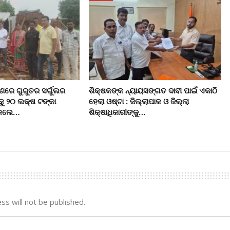
ରେ ଗୁରୁତର ସର୍ଗୁଲର
ଶିକ୍ଷକଙ୍କ ନ୍ୟାୟସଙ୍ଗତ ଦାବୀ ପାଇଁ ଏକାଠି
କୁ ୨୦ ଲକ୍ଷ ଟଙ୍କା
ହେଲା ଓଷ୍ଟା : ଜିଲ୍ଲାପାଳ ଓ ଜିଲ୍ଲା
ି କଲେ…
ଶିକ୍ଷାଧିକାରୀଙ୍କୁ…
ss will not be published.