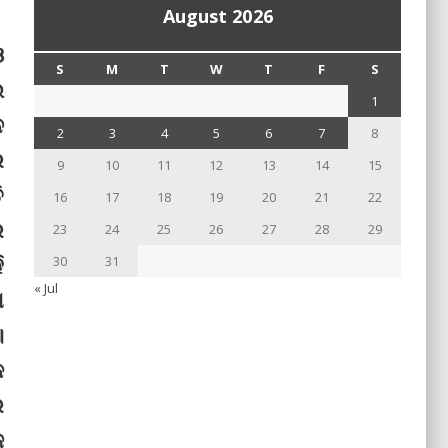
August 2026
ଓ
S
M
T
W
T
F
S
ଉ
1
ନ
2
3
4
5
6
7
8
ର
9
10
11
12
13
14
15
ି
16
17
18
19
20
21
22
ର
23
24
25
26
27
28
29
ି
30
31
« Jul
ା
।
କ
ର
ଜ