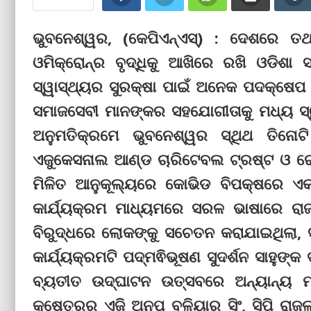
ଭୁବନେଶ୍ୱର, (କେପିଏନ୍‌ଏସ୍‌) : ଦେଶରେ 
ଓମିକ୍ରୋନ୍‌ର ବୃଦ୍ଧିକୁ ଆଖିରେ ରଖି ଓଡିଶ
ସ୍ୱାସ୍ଥ୍ୟର ସୁରକ୍ଷା ପାଇଁ ଅନେକ ପଦକ୍ଷେପ 
ସମାଜସେବୀ ମାନଙ୍କର ସହଯୋଗୀତାକୁ ମଧ୍ୟ ସ୍ୱା
ଅନୁମତିକ୍ରମେ ଭୁବନେଶ୍ୱର ସ୍ଥିଥ ତିନୋଟି 
ଏଜୁକେସନାଲ ଆଣ୍ଡ ଚାରିଟେବଲ ଟ୍ରଷ୍ଟ ଓ ରୋ
ମିଳିତ ଆନୁକୂଲ୍ୟରେ କୋଭିଡ ବିପକ୍ଷରେ 
କାର୍ଯ୍ୟକ୍ରମ ମାଧ୍ୟମରେ ସରଳ ଭାଷାରେ ରା
ବିରୁଦ୍ଧରେ ଲୋକଙ୍କୁ ସଚେତନ କରାଯାଇଥିଲା, 
କାର୍ଯ୍ୟକ୍ରମଟି ପଦ୍ମଵିଭୂଷଣ ସୁଦର୍ଶନ ସାହୁଙ୍କ
ବ୍ୟତୀତ ଉଦ୍‌ଘାଟନ ଉତ୍ସବରେ ଅନ୍ୟାନ୍ୟ 
କ୍ଷେତ୍ରର ଏଜି ଅନୁପ ବଳିୟାର ସିଂ, ସିପି ରାଜଲ