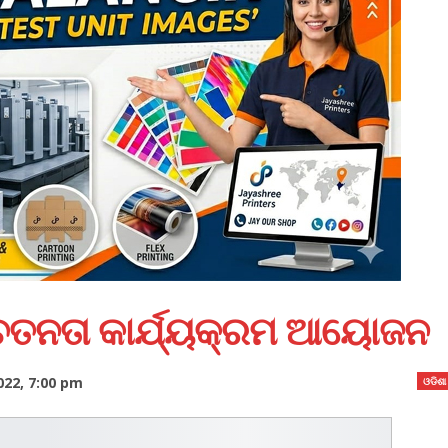
େତନତା କାର୍ଯ୍ୟକ୍ରମ ଆୟୋଜନ
022, 7:00 pm
ଓଡିଶା