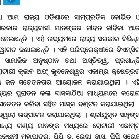
ତଥା ଆମ ରାଜ୍ୟ ଓଡିଶାରେ ସାମ୍ପ୍ରତିକ କୋଭିଡ 
ା ସରକାର ରାଜ୍ୟବାସୀ ମାନଙ୍କର ଜୀବନ ଜୀବିକା ଆ
ନେଇଛନ୍ତି । ଏହି ଉଦ୍ୟମରେ ରାଜ୍ୟ ସରକାର ବିଭିନ୍
ଗତ ଜଣାଇଛନ୍ତି । ଏହି ପରିପ୍ରେକ୍ଷୀରେ ବିଏମ୍‌ସି
ସାମାଜିକ ଅନୁଷ୍ଠାନ ତଥା ଅସ୍ତିତ୍ୱ, ପ୍ରଶାନ୍ତ
ଟାରୀ କ୍ଲବ ଅଫ୍‌ ଭୁବନେଶ୍ୱର ଏକାମ୍ର କ୍ଷେତ୍ର
ଏକ ଜନ ସଚେତନତାର ଆୟୋଜନ କରାଯାଇଥିଲା । ଏହ
ଜ୍ୟର ପୁରାତନ କଳା ଦାସକାଠିଆ ମାଧ୍ୟମରେ କରୋନ
ସଚେତନ କରିବା ସହିତ ମାସ୍କ ବଣ୍ଟନ କରାଯାଇଥିଲା 
 ଦ୍ୱାରା ଉଦ୍‌ଘାଟନ କରାଯାଇଥିଲା । ଶ୍ରୀଯୁକ୍ତ ସାହୁଙ୍
ମାନ୍ୟ ଗଣ୍ୟ ମାନଙ୍କ ମଧ୍ୟରେ ରୋଟାରୀ ଏକାମ୍
କ୍ଷ୍ମୀ ମହାପାତ୍ର, ପିପି ଡ. ରେଖା ଦାସ, ପିପି ସରୋ