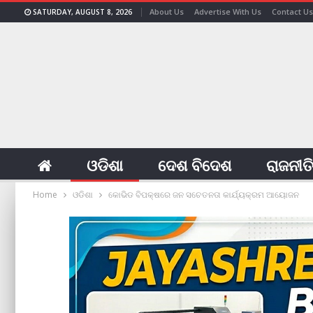
About Us
Advertise With Us
Contact Us
SATURDAY, AUGUST 8, 2026
ଓଡିଶା
ଦେଶ ବିଦେଶ
ରାଜନୀତ
Home
ଓଡିଶା
କୋଭିଡ ବିପକ୍ଷରେ ଜନ ସଚେତନତା କାର୍ଯ୍ୟକ୍ରମ ଆୟୋଜନ