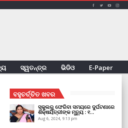
ତ୍ୟ
ସ୍ୱତନ୍ତ୍ର
ଭିଡିଓ
E-Paper
ବହୁଚର୍ଚ୍ଚିତ ଖବର
ସ୍କୁଲରୁ ଫେରିବା ସମୟରେ ଦୁର୍ଘଟଣାରେ
ଶିକ୍ଷୟିତ୍ରୀଙ୍କ ମୃତ୍ୟୁ : ୧…
Aug 6, 2024, 9:13 pm