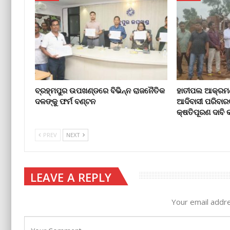
ବ୍ରହ୍ମପୁର ଉପଖଣ୍ଡରେ ବିଭିନ୍ନ ରାଜନୈତିକ
ହାତୀପଲ ଆକ୍ରମଣ
ଦଳଙ୍କୁ ଫର୍ମ ବଣ୍ଟନ
ଆଦିବାସୀ ପରିବାର
କ୍ଷତିପୂରଣ ଦାବ
PREV
NEXT
LEAVE A REPLY
Your email addre