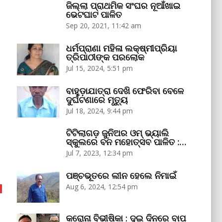
ଜିଲ୍ଲା ପ୍ରାଥମିକ ସଂଘର ନୂଆଁଖାଇ
ଭେଟଘାଟ ପାଳିତ
Sep 20, 2021, 11:42 am
ଧର୍ମପ୍ରାଣା ମହିଳା ଲକ୍ଷ୍ମୀପ୍ରିୟା
ତ୍ରିପାଠୀଙ୍କ ପରଲୋକ
Jul 15, 2024, 5:51 pm
ବାହୁଡ଼ାଯାତ୍ରା ଦେଖି ଫେରିବା ବେଳେ
ଦୁର୍ଘଟଣାରେ ମୃତ୍ୟୁ
Jul 18, 2024, 9:44 pm
ଟିଟିଲାଗଡ଼ ଜୁନିଅର ଓମ୍‌ ଭ୍ୟାଲି
ସ୍କୁଲରେ ବନ ମହୋତ୍ସବ ପାଳିତ :…
Jul 7, 2023, 12:34 pm
ପଞ୍ଚଭୂତରେ ଲୀନ ହେଲେ ନିମାଇଁ
Aug 6, 2024, 12:54 pm
କରୋନା ବିଭୀଷିକା : ଦୁଇ ଦିନରେ ବାପ