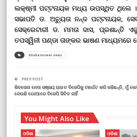
ଲକ୍ଷ୍ମୀ ପଟ୍ଟନାୟକ ମଧ୍ୟ ଉପସ୍ଥିତ ଥିଲେ 
ସଭାପତି ଡ. ଅଚ୍ୟୁତା ନନ୍ଦ ପଟ୍ଟନାୟକ, ସେକ୍ର
ସେକ୍ରେଟାରୀ ଡ. ମମତା ଦାସ, ପ୍ରଶାନ୍ତି ଏ
ତପସ୍ୱିନୀ ପଣ୍ଡା ତାଙ୍କର ଭାଷଣ ମାଧ୍ୟମରେ ଲ
bhubaneswar news
PREV POST
ଶିବସେନା ନେତା ସଞ୍ଜୟ ରାଉତ ବିଜେପିକୁ ଟାର୍ଗେଟ କରି କହିଛନ୍ତି, ମୁଁ ଲେ
ଦେଉଛି ଗୋଆରେ ବିଜେପି ଜିତିବ ନାହିଁ
You Might Also Like
ଓଡିଶା
ଓଡିଶା