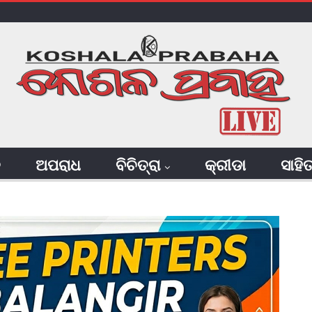
ି
ଅପରାଧ
ବିଚିତ୍ରା
କ୍ରୀଡା
ସାହି