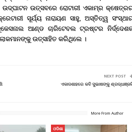
। ଉଦ୍‌ଘାଟନ ଉତ୍ସବରେ ରୋଟାରୀ ଏକାମ୍ର କ୍ଷେତ୍ର
େଟାରୀ ସୂର୍ଯ୍ୟ ନାରାୟଣ ସାହୁ, ଅସ୍ତିତ୍ୱ ସଂସ୍ଥା
ଜୁକେସନାଲ ଆଣ୍ଡ ଚାରିଟେବଲ ଟ୍ରଷ୍ଟର ନିର୍ଦ୍ଦେଶ
ୋକମାନଙ୍କୁ ଉତ୍ସାହିତ କରିଥିଲେ ।
NEXT POST
ଖି
ଏକାଦଶାହରେ କବି ସୁଭାଷଙ୍କୁ ଶ୍ରଦ୍ଧାଞ୍ଜଳ
More From Author
ଓଡିଶା