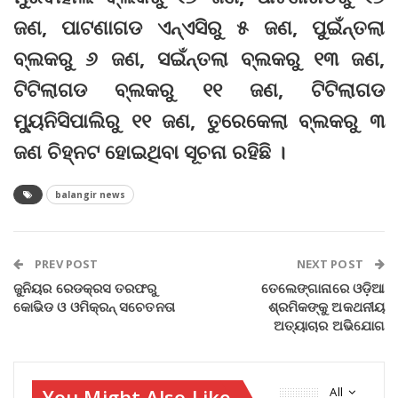
ଜଣ, ପାଟଣାଗଡ ଏନ୍‌ଏସିରୁ ୫ ଜଣ, ପୁଇଁନ୍ତଲା
ବ୍ଲକରୁ ୬ ଜଣ, ସଇଁନ୍ତଲା ବ୍ଲକରୁ ୧୩ ଜଣ,
ଟିଟିଲାଗଡ ବ୍ଲକରୁ ୧୧ ଜଣ, ଟିଟିଲାଗଡ
ମ୍ୟୁନିସିପାଲିରୁ ୧୧ ଜଣ, ତୁରେକେଲା ବ୍ଲକରୁ ୩
ଜଣ ଚିହ୍ନଟ ହୋଇଥିବା ସୂଚନା ରହିଛି ।
balangir news
PREV POST
NEXT POST
ଜୁନିୟର ରେଡକ୍ରସ ତରଫରୁ
ତେଲେଙ୍ଗାନାରେ ଓଡ଼ିଆ
କୋଭିଡ ଓ ଓମିକ୍ରନ୍‌ ସଚେତନତା
ଶ୍ରମିକଙ୍କୁ ଅକଥନୀୟ
ଅତ୍ୟାଚାର ଅଭିଯୋଗ
You Might Also Like
All