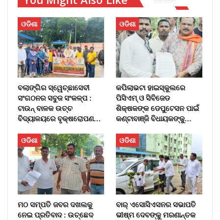
ଓଡିଶା
ଓଡିଶା
ବଲାଙ୍ଗିର ସ୍ୱେଚ୍ଛାସେବୀ
କପିଲାଭଟା ହାଇସ୍କୁଲରେ
ସଂଗଠନର ସବୁଜ ସଂକଳ୍ପ :
ପିସିଏମ୍ ଓ ସିବିଜେଡ
ଟାଉନ୍ ବାଳକ ଉଚ୍ଚ
ଶିକ୍ଷକଙ୍କ ଡେପୁଟେସନ ପାଇଁ
ବିଦ୍ୟାଳୟରେ ବୃକ୍ଷରୋପଣ…
କଣ୍ଟାବାଞ୍ଜି ବିଧାୟକଙ୍କୁ…
ଓଡିଶା
ଓଡିଶା
ମଠ ସମ୍ପତି ଜବର ଦଖଲକୁ
ବାର୍‌ ଏସୋସିଏସନର ସଭାପତି
ନେଇ ପ୍ରତିବାଦ : ଉଚ୍ଛେଦ
ଭୀଷ୍ମ ଦେବଙ୍କୁ ମରଣାନ୍ତକ