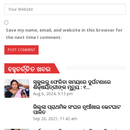
Save my name, email, and website in this browser for
the next time I comment.
ବହୁଚର୍ଚ୍ଚିତ ଖବର
ସ୍କୁଲରୁ ଫେରିବା ସମୟରେ ଦୁର୍ଘଟଣାରେ
ଶିକ୍ଷୟିତ୍ରୀଙ୍କ ମୃତ୍ୟୁ : ୧…
Aug 6, 2024, 9:13 pm
ଜିଲ୍ଲା ପ୍ରାଥମିକ ସଂଘର ନୂଆଁଖାଇ ଭେଟଘାଟ
ପାଳିତ
Sep 20, 2021, 11:42 am