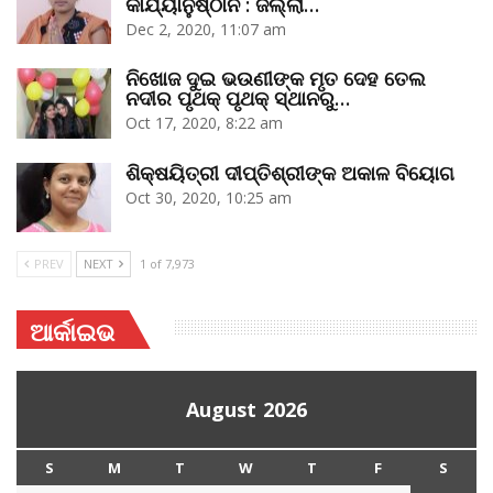
କାର୍ଯ୍ୟାନୁଷ୍ଠାନ : ଜିଲ୍ଲା…
Dec 2, 2020, 11:07 am
ନିଖୋଜ ଦୁଇ ଭଉଣୀଙ୍କ ମୃତ ଦେହ ତେଲ
ନଦୀର ପୃଥକ୍‌ ପୃଥକ୍‌ ସ୍ଥାନରୁ…
Oct 17, 2020, 8:22 am
ଶିକ୍ଷୟିତ୍ରୀ ଦୀପ୍ତିଶ୍ରୀଙ୍କ ଅକାଳ ବିୟୋଗ
Oct 30, 2020, 10:25 am
PREV
NEXT
1 of 7,973
ଆର୍କାଇଭ
August 2026
S
M
T
W
T
F
S