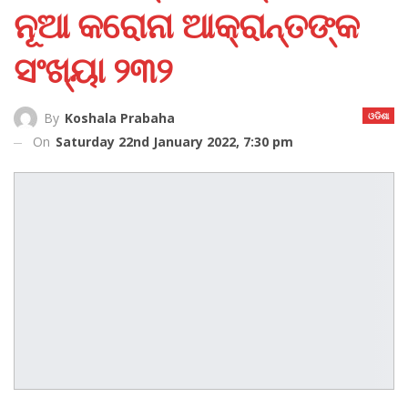
ନୂଆ କରୋନା ଆକ୍ରାନ୍ତଙ୍କ
ସଂଖ୍ୟା ୨୩୨
ଓଡିଶା
By
Koshala Prabaha
On
Saturday 22nd January 2022, 7:30 pm