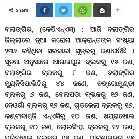
Share
ବଲାଙ୍ଗିର, (କେପିଏନ୍‌ଏସ୍‌) : ଆଜି ବଲାଙ୍ଗିର
ଜିଲ୍ଲାରେ ନୂଆ କରୋନା ଆକ୍ରାନ୍ତଙ୍କ ସଂଖ୍ୟା
୨୩୨ ରହିଥିବା ସରକାରୀ ସୂତ୍ରରୁ ଜଣାପଡିଛି ।
ସୂଚନା ଅନୁସାରେ ଆଗଲପୁର ବ୍ଲକରୁ ୧୬ ଜଣ,
ବଲାଙ୍ଗିର ବ୍ଲକରୁ ୮ ଜଣ, ବଲାଙ୍ଗିର
ମ୍ୟୁନିସିପାଲିଟିରୁ ୪୪ ଜଣେ, ବଙ୍ଗୋମୁଣ୍ଡା
ବ୍ଲକରୁ ୬ ଜଣ, ବେଲପଡା ବ୍ଲକରୁ ୧୬ ଜଣ,
ଦେଓଗାଁ ବ୍ଲକରୁ ୧୬ ଜଣ, ଗୁଡଭେଲା ବ୍ଲକରୁ ୧୬,
କଣ୍ଟାବାଞ୍ଜି ଏନ୍‌ଏସିରୁ ୧୦ ଜଣ, ଖପ୍ରାଖୋଲ
ବ୍ଲକରୁ ୧୦ ଜଣ, ଲୋଇସିଂହା ବ୍ଲକରୁ ୧୨ ଜଣ,
ମୁରିବାହାଲ ବ୍ଲକରୁ ୧୬ ଜଣ, ପାଟଣାଗଡରୁ ୧୭