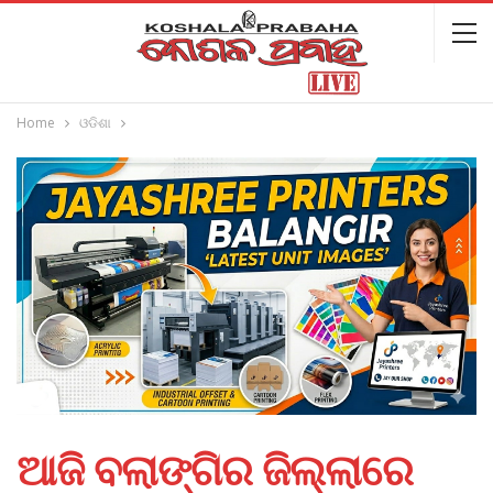
Home
ଓଡିଶା
ଆଜି ବଲାଙ୍ଗିର ଜିଲ୍ଲାରେ