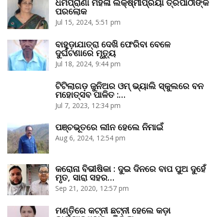
ଧର୍ମପ୍ରାଣା ମହିଳା ଲକ୍ଷ୍ମୀପ୍ରିୟା ତ୍ରିପାଠୀଙ୍କ
ପରଲୋକ
Jul 15, 2024, 5:51 pm
ବାହୁଡ଼ାଯାତ୍ରା ଦେଖି ଫେରିବା ବେଳେ
ଦୁର୍ଘଟଣାରେ ମୃତ୍ୟୁ
Jul 18, 2024, 9:44 pm
ଟିଟିଲାଗଡ଼ ଜୁନିଅର ଓମ୍‌ ଭ୍ୟାଲି ସ୍କୁଲରେ ବନ
ମହୋତ୍ସବ ପାଳିତ :…
Jul 7, 2023, 12:34 pm
ପଞ୍ଚଭୂତରେ ଲୀନ ହେଲେ ନିମାଇଁ
Aug 6, 2024, 12:54 pm
କରୋନା ବିଭୀଷିକା : ଦୁଇ ଦିନରେ ବାପ ପୁଅ ଦୁହେଁ
ମୃତ, ସାରା ସହର…
Sep 21, 2020, 12:57 pm
ମଣ୍ତିରେ କଟ୍‌ନୀ ଛଟ୍‌ନୀ ହେଲେ କଡ଼ା