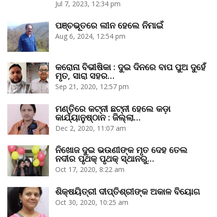
Jul 7, 2023, 12:34 pm
ପଞ୍ଚଭୂତରେ ଲୀନ ହେଲେ ନିମାଇଁ
Aug 6, 2024, 12:54 pm
କରୋନା ବିଭୀଷିକା : ଦୁଇ ଦିନରେ ବାପ ପୁଅ ଦୁହେଁ
ମୃତ, ସାରା ସହର…
Sep 21, 2020, 12:57 pm
ମଣ୍ତିରେ କଟ୍‌ନୀ ଛଟ୍‌ନୀ ହେଲେ କଡ଼ା
କାର୍ଯ୍ୟାନୁଷ୍ଠାନ : ଜିଲ୍ଲା…
Dec 2, 2020, 11:07 am
ନିଖୋଜ ଦୁଇ ଭଉଣୀଙ୍କ ମୃତ ଦେହ ତେଲ
ନଦୀର ପୃଥକ୍‌ ପୃଥକ୍‌ ସ୍ଥାନରୁ…
Oct 17, 2020, 8:22 am
ଶିକ୍ଷୟିତ୍ରୀ ଦୀପ୍ତିଶ୍ରୀଙ୍କ ଅକାଳ ବିୟୋଗ
Oct 30, 2020, 10:25 am