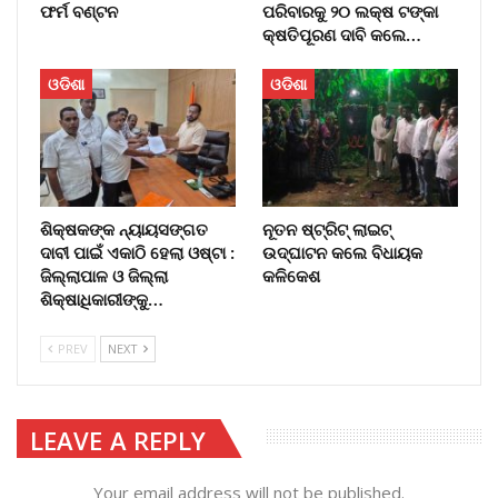
ଫର୍ମ ବଣ୍ଟନ
ପରିବାରକୁ ୨୦ ଲକ୍ଷ ଟଙ୍କା
କ୍ଷତିପୂରଣ ଦାବି କଲେ…
ଓଡିଶା
ଓଡିଶା
ଶିକ୍ଷକଙ୍କ ନ୍ୟାୟସଙ୍ଗତ
ନୂତନ ଷ୍ଟ୍ରିଟ୍ ଲାଇଟ୍‌
ଦାବୀ ପାଇଁ ଏକାଠି ହେଲା ଓଷ୍ଟା :
ଉଦ୍‌ଘାଟନ କଲେ ବିଧାୟକ
ଜିଲ୍ଲାପାଳ ଓ ଜିଲ୍ଲା
କଳିକେଶ
ଶିକ୍ଷାଧିକାରୀଙ୍କୁ…
PREV
NEXT
LEAVE A REPLY
Your email address will not be published.