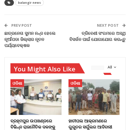
balangir news
PREV POST
NEXT POST
ଛାତ୍ରନେତା ସୁମନ ନନ୍ଦ ହେଲେ
ତ୍ରିବେଣୀ ସଂଗମରେ ଅସ୍ଥି
ନୂଆଁପଡା ଜିଲ୍ଲାର ନୂତନ
ବିସର୍ଜନ ପାଇଁ ଯୋଗାଯୋଗ କରନ୍ତୁ
ପର୍ଯ୍ୟବେକ୍ଷକ
You Might Also Like
All
ଓଡିଶା
ଓଡିଶା
ବ୍ରହ୍ମପୁର ଉପଖଣ୍ଡରେ
ହାତୀପଲ ଆକ୍ରମଣରେ
ବିଭିନ୍ନ ରାଜନୈତିକ ଦଳଙ୍କୁ
ଗୁରୁତର ସର୍ଗୁଲର ଆଦିବାସୀ