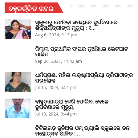
ବହୁଚର୍ଚ୍ଚିତ ଖବର
ସ୍କୁଲରୁ ଫେରିବା ସମୟରେ ଦୁର୍ଘଟଣାରେ
ଶିକ୍ଷୟିତ୍ରୀଙ୍କ ମୃତ୍ୟୁ : ୧…
Aug 6, 2024, 9:13 pm
ଜିଲ୍ଲା ପ୍ରାଥମିକ ସଂଘର ନୂଆଁଖାଇ ଭେଟଘାଟ
ପାଳିତ
Sep 20, 2021, 11:42 am
ଧର୍ମପ୍ରାଣା ମହିଳା ଲକ୍ଷ୍ମୀପ୍ରିୟା ତ୍ରିପାଠୀଙ୍କ
ପରଲୋକ
Jul 15, 2024, 5:51 pm
ବାହୁଡ଼ାଯାତ୍ରା ଦେଖି ଫେରିବା ବେଳେ
ଦୁର୍ଘଟଣାରେ ମୃତ୍ୟୁ
Jul 18, 2024, 9:44 pm
ଟିଟିଲାଗଡ଼ ଜୁନିଅର ଓମ୍‌ ଭ୍ୟାଲି ସ୍କୁଲରେ ବନ
ମହୋତ୍ସବ ପାଳିତ :…