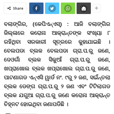
Share
ବଲାଙ୍ଗିର, (କେପିଏନ୍‌ଏସ୍‌) : ଆଜି ବଲାଙ୍ଗିର
ଜିଲ୍ଳାରେ କରୋନା ଆକ୍ରାନ୍ତଙ୍କ ସଂଖ୍ୟା ୮
ରହିଥିବା ସରକାରୀ ସୂତ୍ରରେ କୁହାଯାଇଛି ।
ବେଲପଡା ବ୍ଲକ ବେଲପଡା ଗ୍ରା.ପ.ରୁ ଜଣେ,
ଦେଓଗାଁ ବ୍ଲକ ସିକୁଆଁ ଗ୍ରା.ପ.ରୁ ଜଣେ,
ଖପ୍ରାଖୋଲ ବ୍ଲକ ଖପ୍ରାଖୋଲ ଗ୍ରା.ପ.ରୁ ଜଣେ,
ପାଟଣାଗଡ ଏନ୍‌ଏସି ୱାର୍ଡ ନଂ. ୯ରୁ ୨ ଜଣ, ସଇଁନ୍ତଲା
ବ୍ଲକ ଡେଙ୍ଗ ଗ୍ରା.ପ.ରୁ ୨ ଜଣ ଏବଂ ଟିଟିଲାଗଡ
ବ୍ଲକ ଯଗୁଆ ଗ୍ରା.ପ.ରୁ ଜଣେ କରୋନା ଆକ୍ରାନ୍ତ
ଚିହ୍ନଟ ହୋଇଥିବା ଜଣାପଡିଛି ।