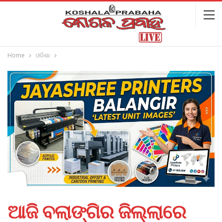
Home
ଓଡିଶା
ଆଜି ବଲାଙ୍ଗିର ଜିଲ୍ଲାରେ