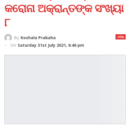
କରୋନା ଅକ୍ରାନ୍ତଙ୍କ ସଂଖ୍ୟା
୮
ଓଡିଶା
By
Koshala Prabaha
On
Saturday 31st July 2021, 6:46 pm