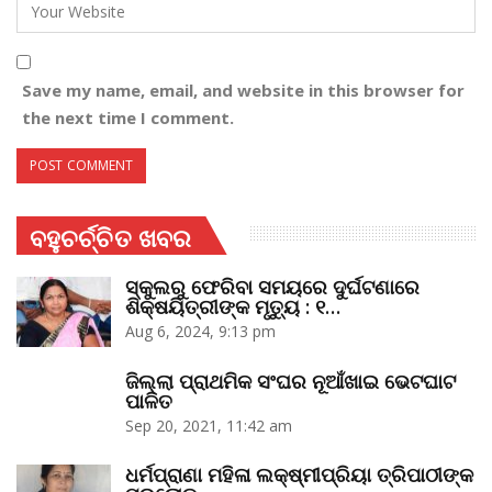
Save my name, email, and website in this browser for
the next time I comment.
ବହୁଚର୍ଚ୍ଚିତ ଖବର
ସ୍କୁଲରୁ ଫେରିବା ସମୟରେ ଦୁର୍ଘଟଣାରେ
ଶିକ୍ଷୟିତ୍ରୀଙ୍କ ମୃତ୍ୟୁ : ୧…
Aug 6, 2024, 9:13 pm
ଜିଲ୍ଲା ପ୍ରାଥମିକ ସଂଘର ନୂଆଁଖାଇ ଭେଟଘାଟ
ପାଳିତ
Sep 20, 2021, 11:42 am
ଧର୍ମପ୍ରାଣା ମହିଳା ଲକ୍ଷ୍ମୀପ୍ରିୟା ତ୍ରିପାଠୀଙ୍କ