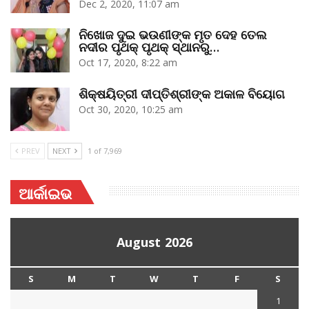
Dec 2, 2020, 11:07 am
ନିଖୋଜ ଦୁଇ ଭଉଣୀଙ୍କ ମୃତ ଦେହ ତେଲ
ନଦୀର ପୃଥକ୍‌ ପୃଥକ୍‌ ସ୍ଥାନରୁ…
Oct 17, 2020, 8:22 am
ଶିକ୍ଷୟିତ୍ରୀ ଦୀପ୍ତିଶ୍ରୀଙ୍କ ଅକାଳ ବିୟୋଗ
Oct 30, 2020, 10:25 am
PREV
NEXT
1 of 7,969
ଆର୍କାଇଭ
August 2026
S
M
T
W
T
F
S
1