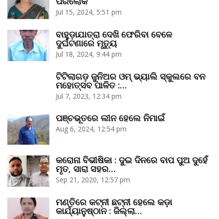
ପରଲୋକ
Jul 15, 2024, 5:51 pm
ବାହୁଡ଼ାଯାତ୍ରା ଦେଖି ଫେରିବା ବେଳେ
ଦୁର୍ଘଟଣାରେ ମୃତ୍ୟୁ
Jul 18, 2024, 9:44 pm
ଟିଟିଲାଗଡ଼ ଜୁନିଅର ଓମ୍‌ ଭ୍ୟାଲି ସ୍କୁଲରେ ବନ
ମହୋତ୍ସବ ପାଳିତ :…
Jul 7, 2023, 12:34 pm
ପଞ୍ଚଭୂତରେ ଲୀନ ହେଲେ ନିମାଇଁ
Aug 6, 2024, 12:54 pm
କରୋନା ବିଭୀଷିକା : ଦୁଇ ଦିନରେ ବାପ ପୁଅ ଦୁହେଁ
ମୃତ, ସାରା ସହର…
Sep 21, 2020, 12:57 pm
ମଣ୍ତିରେ କଟ୍‌ନୀ ଛଟ୍‌ନୀ ହେଲେ କଡ଼ା
କାର୍ଯ୍ୟାନୁଷ୍ଠାନ : ଜିଲ୍ଲା…