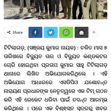
Share
ଟିଟିଲାଗଡ଼, (ସଞ୍ଜୟ କୁମାର ନାୟକ) : ଚଳିତ ମାସ ୫
ତାରିଖରେ ବିଦ୍ୟୁତ ତାର ଓ ବିଦ୍ୟୁତ କଣ୍ଡକଟର
ଚୋରି ହୋଇଥିବା ପ୍ରତାପ କୁମାର ସାହୁ ଟିଟିଲାଗଡ଼
ଥାନାରେ ଲିଖିତ ଅଭିଯୋଗକରିଥିଲେ । ଏହି
ଅଭିଯୋଗ ଆଧାରରେ ଏସଡିପିଓ ଯଶୋବନ୍ତ
ନାରାୟଣ ପ୍ରଧାନଙ୍କ ନେତୃତ୍ୱରେ ଏକ ଟିମ୍ ଗଠନ
କରି ଏହି ରେକେଟ ଧରିବା ପାଇଁ ତଦନ୍ତ ଆରମ୍ଭ
କରିଥିଲେ । ପରେ ଏକ ବିଶ୍ଵସ୍ତ ସୂତ୍ରରୁ ଖବର