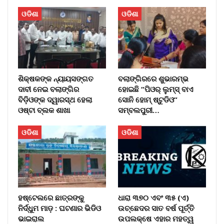
ଓଡିଶା
ଓଡିଶା
ଶିକ୍ଷକଙ୍କ ନ୍ୟାୟସଙ୍ଗତ
ବଲାଙ୍ଗିରରେ ଶୁଭାରମ୍ଭ
ଦାବୀ ନେଇ ବଲାଙ୍ଗିର
ହୋଇଛି “ପିଓର୍ ଲୁମ୍ସ୍ ବାଏ
ବିଡ଼ିଓଙ୍କ ଦ୍ୱାରସ୍ଥ ହେଲା
ସୋନି ହୋମ୍ ଷ୍ଟୁଡିଓ”
ଓଷ୍ଟା ବ୍ଲକ ଶାଖା
ସମ୍ବଲପୁରୀ…
ଓଡିଶା
ଓଡିଶା
ହଷ୍ଟେଲରେ ଛାତ୍ରଙ୍କୁ
ଧାରା ୩୭୦ ଏବଂ ୩୫ (ଏ)
ନିର୍ଦ୍ଧୁମ ମାଡ଼ : ଘଟଣାର ଭିଡିଓ
ଉଚ୍ଛେଦର ସାତ ବର୍ଷ ପୂର୍ତ୍ତି
ଭାଇରାଲ
ଉପଲକ୍ଷେ ଏହାର ମହତ୍ୱ