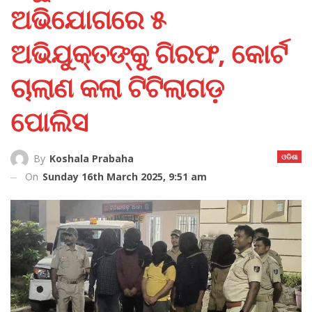
ଅଭିଯୋଗରେ ୫
ଅଭିଯୁକ୍ତଙ୍କୁ ଗିରଫ, କୋର୍ଟ
ଚାଲାଣ କଲା ଟିଟିଲାଗଡ଼
ପୋଲିସ
ଓଡିଶା
By
Koshala Prabaha
On
Sunday 16th March 2025, 9:51 am