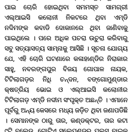
ପାଇ ଚୋରି ହୋଇଥିବା ସମମସ୍ତ ସାମଗ୍ରୀ
ଏଲ୍‌ଆଇସି କଲୋନୀ ନିକଟରେ ଥିବା ଏମ୍‌ଡି
ନଦିମଙ୍କ କବାଡି ଦୋକାନରେ ଥିବା ଜାଣିବାକୁ
ପାଇଥିଲେ । ପରେ ଅଧିକ ପଚରା ଉଚୁରା କରିବାରୁ
ସବୁ ସତ୍ୟାସତ୍ୟ ସାମ୍ନାକୁ ଆସିଛି । ସୂଚନା ଯୋଗ୍ୟ
ଯେ, ଏହି ଚୋରି ଘଟଣାରେ କଳାହାଣ୍ଡିର ନିରାକାର
ସାହୁ, ନବରଙ୍ଗପୁର ବିଜୟ ଗୋପାଳ ନାୟକ,
ଟିଟିଲାଗଡ଼ର ନିଧି ଚନ୍ଦନ, ବଙ୍ଗୋମୁଣ୍ଡାର
କ୍ଷତ୍ରିୟ ଭୋଇ ଓ ଏଲ୍‌ଆଇସି କଲୋନୀର
ଟିଟିଲାଗଡ଼ ଏମ୍‌ଡି ନଦୀମ ସଂପୃକ୍ତ ଅଛନ୍ତି । ଏମାନେ
ପୂର୍ବରୁ ଅନ୍ୟ କେସରେ ମଧ୍ୟ ଜଡ଼ିତ ଥିବା ଜଣାପଡିଛି
। ସେମାନଙ୍କ ଠାରୁ ତାର, କଣ୍ଡକ୍ଟର, ତାର କଟା
୯ଟି ବ୍ଲେଡ, ଗୋଟିଏ ସ୍ଲେପଣ୍ଡର ପ୍ଲସ ବାଇକ