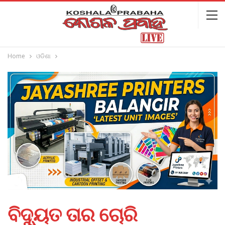
Home
ଓଡିଶା
ବିଦ୍ୟୁତ ତାର ଚୋରି