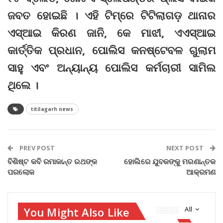
ଜବତ ହୋଇଛି । ଏହି ଟିମ୍‌ରେ ଟିଟିଲାଗଡ଼ ଥାନାର
ଏସ୍‌ଆଇ କିରଣ ଜାନି, କେ ମାଝୀ, ଏଏସ୍‌ଆଇ
କାର୍ତ୍ତିକ ପ୍ରଧାନ, ପୋଲିସ କନଷ୍ଟେବଳ ଗୁଲାମ
ସାହୁ ଏବଂ ଅନ୍ୟାନ୍ୟ ପୋଲିସ କର୍ମଚାରୀ ସାମିଲ
ଥିଲେ ।
titilagarh news
PREV POST
NEXT POST
ବିଶିଷ୍ଟ କବି ରମାକାନ୍ତ ରଥଙ୍କ
ହୋଲିରେ ଯୁବକଙ୍କୁ ମରଣାନ୍ତକ
ପରଲୋକ
ଆକ୍ରମଣ
You Might Also Like
All