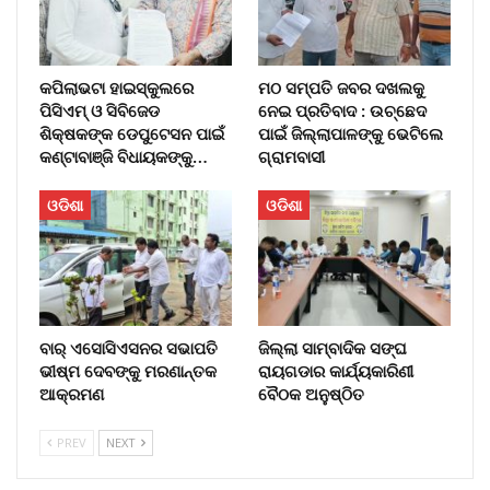
କପିଲାଭଟା ହାଇସ୍କୁଲରେ
ମଠ ସମ୍ପତି ଜବର ଦଖଲକୁ
ପିସିଏମ୍ ଓ ସିବିଜେଡ
ନେଇ ପ୍ରତିବାଦ : ଉଚ୍ଛେଦ
ଶିକ୍ଷକଙ୍କ ଡେପୁଟେସନ ପାଇଁ
ପାଇଁ ଜିଲ୍ଲାପାଳଙ୍କୁ ଭେଟିଲେ
କଣ୍ଟାବାଞ୍ଜି ବିଧାୟକଙ୍କୁ…
ଗ୍ରାମବାସୀ
ଓଡିଶା
ଓଡିଶା
ବାର୍‌ ଏସୋସିଏସନର ସଭାପତି
ଜିଲ୍ଲା ସାମ୍ବାଦିକ ସଙ୍ଘ
ଭୀଷ୍ମ ଦେବଙ୍କୁ ମରଣାନ୍ତକ
ରାୟଗଡାର କାର୍ଯ୍ୟକାରିଣୀ
ଆକ୍ରମଣ
ବୈଠକ ଅନୁଷ୍ଠିତ
PREV
NEXT