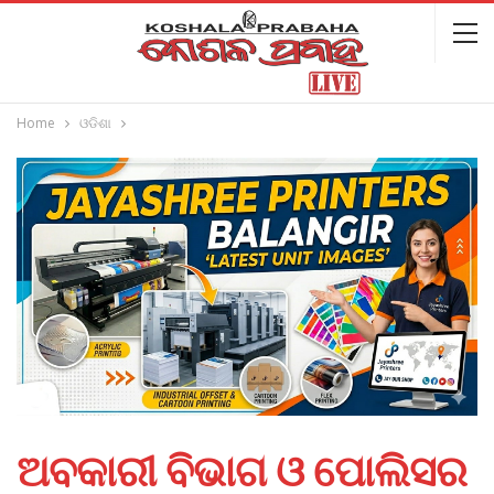
Home
ଓଡିଶା
ଅବକାରୀ ବିଭାଗ ଓ ପୋଲିସର