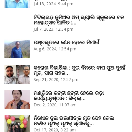
Jul 18, 2024, 9:44 pm
ଟିଟିଲାଗଡ଼ ଜୁନିଅର ଓମ୍‌ ଭ୍ୟାଲି ସ୍କୁଲରେ ବନ
ମହୋତ୍ସବ ପାଳିତ :…
Jul 7, 2023, 12:34 pm
ପଞ୍ଚଭୂତରେ ଲୀନ ହେଲେ ନିମାଇଁ
Aug 6, 2024, 12:54 pm
କରୋନା ବିଭୀଷିକା : ଦୁଇ ଦିନରେ ବାପ ପୁଅ ଦୁହେଁ
ମୃତ, ସାରା ସହର…
Sep 21, 2020, 12:57 pm
ମଣ୍ତିରେ କଟ୍‌ନୀ ଛଟ୍‌ନୀ ହେଲେ କଡ଼ା
କାର୍ଯ୍ୟାନୁଷ୍ଠାନ : ଜିଲ୍ଲା…
Dec 2, 2020, 11:07 am
ନିଖୋଜ ଦୁଇ ଭଉଣୀଙ୍କ ମୃତ ଦେହ ତେଲ
ନଦୀର ପୃଥକ୍‌ ପୃଥକ୍‌ ସ୍ଥାନରୁ…
Oct 17, 2020, 8:22 am