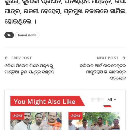
ସୁତାର, କୁମାରୀ ପ୍ରଧାନ, ଘନଶ୍ୟାମ ମାହାନ୍ତ, ରିପା
ପାତ୍ର, ରଜନୀ ବେହେରା, ପ୍ରମୁଖ ଚଢାଉରେ ସାମିଲ
ହୋଇଥିଲେ ।
banai news
PREV POST
NEXT POST
ଓଡିଶା ମିଲେଟ ମିଶନ ପକ୍ଷରୁ
ବଲିଉଡ ଆର୍ଟ ଡାଇରେକ୍ଟର
ମାଣ୍ଡିଆ ଚୁନା ଯନ୍ତ୍ର ବଣ୍ଟନ
ମାରୁତିରାଓ ଭି କାଲେଙ୍କ
ପରଲୋକ
You Might Also Like
All
ଓଡିଶା
ଓଡିଶା