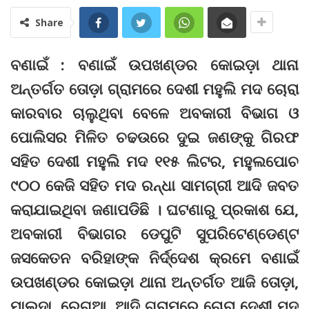
Share
ବଣାଇଁ : ବଣାଇଁ ଉପଖଣ୍ଡର କୋଇଡ଼ା ଥାନା
ଅନ୍ତର୍ଗତ ତୋଡ଼ା ଗ୍ରାମରେ ଦେଶୀ ମହୁଲି ମଦ ଚୋରା
କାରବାର ଚାଲୁଥିବା ବେଳେ ଅବକାରୀ ବିଭାଗ ଓ
ପୋଲିସର ମିଳିତ ଚଢଉରେ ଦୁଇ ଜଣଙ୍କୁ ଗିରଫ
ସହିତ ଦେଶୀ ମହୁଲି ମଦ ୧୧୫ ଲିଟର, ମହୁଲପୋଚ
୯୦୦ କେଜି ସହିତ ମଦ ରନ୍ଧା ସାମଗ୍ରୀ ଆଦି ଜବତ
କରାଯାଇଥିବା ଜଣାପଡିଛି । ଘଟଣାରୁ ପ୍ରକାଶ ଯେ,
ଅବକାରୀ ବିଭାଗର ଡେପୁଟି ସୁପରିଟେଣ୍ଡେଣ୍ଟ
ଜସକେତନ ବରିହାଙ୍କ ନିର୍ଦ୍ଦେଶ କ୍ରମେ ବଣାଇଁ
ଉପଖଣ୍ଡର କୋଇଡ଼ା ଥାନା ଅନ୍ତର୍ଗତ ଆଜି ତୋଡ଼ା,
ମାଲଦା, ରେଗୁଆ, ଆଦି ଗ୍ରାମରେ ଚୋରା ଦେଶୀ ମଦ