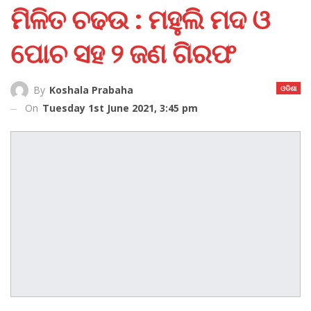
ମିଳିତ ଚଢଉ : ମହୁଲି ମଦ ଓ
ପୋଚ ସହ ୨ ଜଣ ଗିରଫ
ଓଡିଶା
By
Koshala Prabaha
On
Tuesday 1st June 2021, 3:45 pm