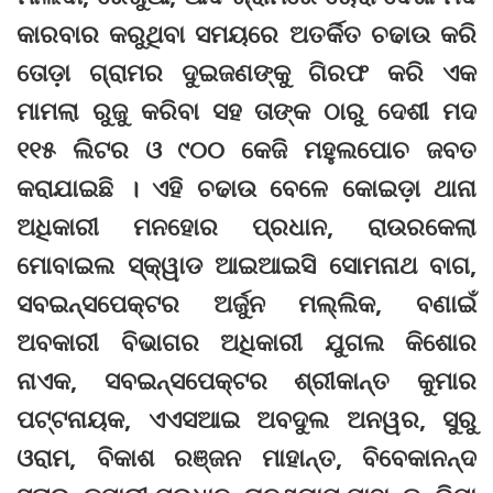
କାରବାର କରୁଥିବା ସମୟରେ ଅତର୍କିତ ଚଢାଉ କରି
ତୋଡ଼ା ଗ୍ରାମର ଦୁଇଜଣଙ୍କୁ ଗିରଫ କରି ଏକ
ମାମଲା ରୁଜୁ କରିବା ସହ ତାଙ୍କ ଠାରୁ ଦେଶୀ ମଦ
୧୧୫ ଲିଟର ଓ ୯୦୦ କେଜି ମହୁଲପୋଚ ଜବତ
କରାଯାଇଛି । ଏହି ଚଢାଉ ବେଳେ କୋଇଡ଼ା ଥାନା
ଅଧିକାରୀ ମନହୋର ପ୍ରଧାନ, ରାଉରକେଲା
ମୋବାଇଲ ସ୍କ୍ୱାଡ ଆଇଆଇସି ସୋମନାଥ ବାଗ,
ସବଇନ୍ସପେକ୍ଟର ଅର୍ଜୁନ ମଲ୍ଲିକ, ବଣାଇଁ
ଅବକାରୀ ବିଭାଗର ଅଧିକାରୀ ଯୁଗଲ କିଶୋର
ନାଏକ, ସବଇନ୍ସପେକ୍ଟର ଶ୍ରୀକାନ୍ତ କୁମାର
ପଟ୍ଟନାୟକ, ଏଏସଆଇ ଅବଦୁଲ ଅନୱର, ସୁରୁ
ଓରାମ, ବିକାଶ ରଞ୍ଜନ ମାହାନ୍ତ, ବିବେକାନନ୍ଦ