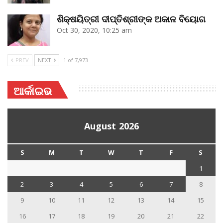
ଶିକ୍ଷୟିତ୍ରୀ ଦୀପ୍ତିଶ୍ରୀଙ୍କ ଅକାଳ ବିୟୋଗ
Oct 30, 2020, 10:25 am
PREV
NEXT
1 of 7,973
ଆର୍କାଇଭ
August 2026
S
M
T
W
T
F
S
1
2
3
4
5
6
7
8
9
10
11
12
13
14
15
16
17
18
19
20
21
22