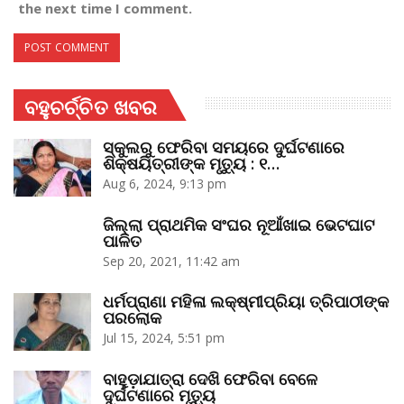
the next time I comment.
ବହୁଚର୍ଚ୍ଚିତ ଖବର
ସ୍କୁଲରୁ ଫେରିବା ସମୟରେ ଦୁର୍ଘଟଣାରେ
ଶିକ୍ଷୟିତ୍ରୀଙ୍କ ମୃତ୍ୟୁ : ୧…
Aug 6, 2024, 9:13 pm
ଜିଲ୍ଲା ପ୍ରାଥମିକ ସଂଘର ନୂଆଁଖାଇ ଭେଟଘାଟ
ପାଳିତ
Sep 20, 2021, 11:42 am
ଧର୍ମପ୍ରାଣା ମହିଳା ଲକ୍ଷ୍ମୀପ୍ରିୟା ତ୍ରିପାଠୀଙ୍କ
ପରଲୋକ
Jul 15, 2024, 5:51 pm
ବାହୁଡ଼ାଯାତ୍ରା ଦେଖି ଫେରିବା ବେଳେ
ଦୁର୍ଘଟଣାରେ ମୃତ୍ୟୁ