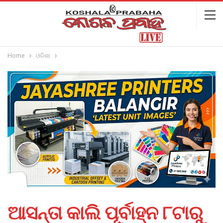
Home
ଓଡିଶା
ଆସନ୍ତା କାଲି ପୂର୍ବାହ୍ନ ୮ଟାରୁ