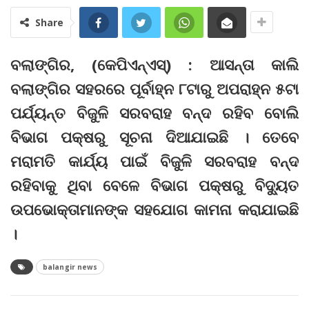
Share
ବଲାଙ୍ଗିର, (କେପିଏନ୍‌ଏସ୍‌) : ଆସନ୍ତା କାଲି
ବଲାଙ୍ଗିର ସହରରେ ପୂର୍ବାହ୍ନ ୮ଟାରୁ ଅପରାହ୍ନ ୫ଟା
ପର୍ଯ୍ୟନ୍ତ ବିଜୁଳି ସରବରାହ ବନ୍ଦ ରହିବ ବୋଲି
ବିଭାଗ ପକ୍ଷରୁ ସୂଚନା ଦିଆଯାଇଛି । ତେବେ
ମରାମତି କାର୍ଯ୍ୟ ପାଇଁ ବିଜୁଳି ସରବରାହ ବନ୍ଦ
ରହିବାକୁ ଥିବା ବେଳେ ବିଭାଗ ପକ୍ଷରୁ ବିଦ୍ୟୁତ
ଉପଭୋକ୍ତାମାନଙ୍କ ସହଯୋଗ କାମନା କରାଯାଇଛି
।
balangir news