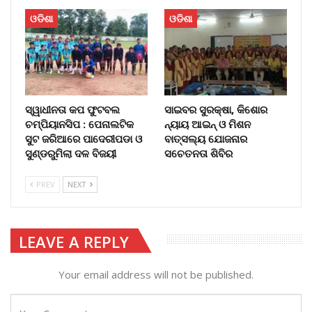
ଓଡିଶା
ଓଡିଶା
ସ୍ୱାଧୀନତା କପ ଫୁଟବଲ
ସାଇବର ସୁରକ୍ଷା, କିଶୋର
ଚମ୍ପିୟାନସିପ : ପେନାଲଟିକ
ନ୍ୟାୟ ଆଇନ୍ ଓ ମିଶନ
ସୁଟ ଜରିଆରେ ପାଦେରୀପଡା ଓ
ବାତ୍ସଲ୍ୟ ଯୋଜନାର
ସୁଣ୍ଡରୁମିଲା ଦଳ ବିଜୟୀ
ସଚେତନତା ଶିବିର
PREV
NEXT
LEAVE A REPLY
Your email address will not be published.