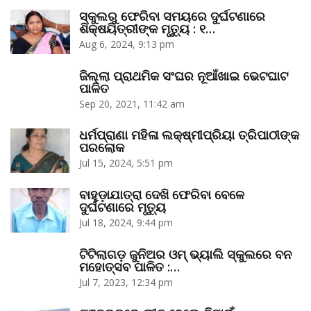
ସ୍କୁଲରୁ ଫେରିବା ସମୟରେ ଦୁର୍ଘଟଣାରେ
ଶିକ୍ଷୟିତ୍ରୀଙ୍କ ମୃତ୍ୟୁ : ୧…
Aug 6, 2024, 9:13 pm
ଜିଲ୍ଲା ପ୍ରାଥମିକ ସଂଘର ନୂଆଁଖାଇ ଭେଟଘାଟ
ପାଳିତ
Sep 20, 2021, 11:42 am
ଧର୍ମପ୍ରାଣା ମହିଳା ଲକ୍ଷ୍ମୀପ୍ରିୟା ତ୍ରିପାଠୀଙ୍କ
ପରଲୋକ
Jul 15, 2024, 5:51 pm
ବାହୁଡ଼ାଯାତ୍ରା ଦେଖି ଫେରିବା ବେଳେ
ଦୁର୍ଘଟଣାରେ ମୃତ୍ୟୁ
Jul 18, 2024, 9:44 pm
ଟିଟିଲାଗଡ଼ ଜୁନିଅର ଓମ୍‌ ଭ୍ୟାଲି ସ୍କୁଲରେ ବନ
ମହୋତ୍ସବ ପାଳିତ :…
Jul 7, 2023, 12:34 pm