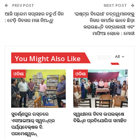
PREV POST
NEXT POST
ଆଜି ପ୍ରେମ ସପ୍ତାହର ଚତୁର୍ଥ ଦିନ
‘ରାଷ୍ଟ୍ର ବିରୋଧୀ’ ତତ୍ତ୍ୱମାନଙ୍କୁ
: ଟେଡ଼ି ଦିବସର ମଜା ନିଅନ୍ତୁ
ନିଜର ସମର୍ଥକ ଭାବେ ଛିଡ଼ା
କରାଉଛନ୍ତି ଦଙ୍ଗାକାରୀ ଏବଂ
ମାଫିଆ ଲୋକେ : ମୋଦୀ
You Might Also Like
All
ଓଡିଶା
ଓଡିଶା
ସୁବର୍ଣ୍ଣପୁର ଗସ୍ତରେ
ସ୍ୱାଧୀନତା ଦିବସ ଉପଲକ୍ଷେ
ଏସଆଇଆର୍ ସ୍ୱତନ୍ତ୍ର
ବିଭିନ୍ନ ପ୍ରତିଯୋଗିତା ସମାହିତ
ପର୍ଯ୍ୟବେକ୍ଷକ ବି.
ପରମେଶ୍ୱରନ୍