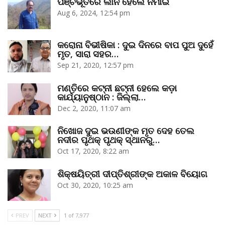
ପଞ୍ଚଭୂତରେ ଲୀନ ହେଲେ ନିମାଇଁ
Aug 6, 2024, 12:54 pm
କରୋନା ବିଭୀଷିକା : ଦୁଇ ଦିନରେ ବାପ ପୁଅ ଦୁହେଁ
ମୃତ, ସାରା ସହର…
Sep 21, 2020, 12:57 pm
ମଣ୍ତିରେ କଟ୍‌ନୀ ଛଟ୍‌ନୀ ହେଲେ କଡ଼ା
କାର୍ଯ୍ୟାନୁଷ୍ଠାନ : ଜିଲ୍ଲା…
Dec 2, 2020, 11:07 am
ନିଖୋଜ ଦୁଇ ଭଉଣୀଙ୍କ ମୃତ ଦେହ ତେଲ
ନଦୀର ପୃଥକ୍‌ ପୃଥକ୍‌ ସ୍ଥାନରୁ…
Oct 17, 2020, 8:22 am
ଶିକ୍ଷୟିତ୍ରୀ ଦୀପ୍ତିଶ୍ରୀଙ୍କ ଅକାଳ ବିୟୋଗ
Oct 30, 2020, 10:25 am
PREV
NEXT
1 of 7,977