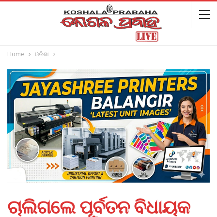
Home
ଓଡିଶା
ଚାଲିଗଲେ ପୂର୍ବତନ ବିଧାୟକ