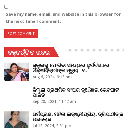
Save my name, email, and website in this browser for
the next time I comment.
ବହୁଚର୍ଚ୍ଚିତ ଖବର
ସ୍କୁଲରୁ ଫେରିବା ସମୟରେ ଦୁର୍ଘଟଣାରେ
ଶିକ୍ଷୟିତ୍ରୀଙ୍କ ମୃତ୍ୟୁ : ୧…
Aug 6, 2024, 9:13 pm
ଜିଲ୍ଲା ପ୍ରାଥମିକ ସଂଘର ନୂଆଁଖାଇ ଭେଟଘାଟ
ପାଳିତ
Sep 20, 2021, 11:42 am
ଧର୍ମପ୍ରାଣା ମହିଳା ଲକ୍ଷ୍ମୀପ୍ରିୟା ତ୍ରିପାଠୀଙ୍କ
ପରଲୋକ
Jul 15, 2024, 5:51 pm