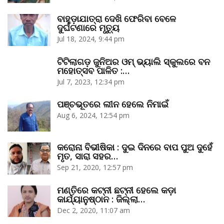
ବାହୁଡ଼ାଯାତ୍ରା ଦେଖି ଫେରିବା ବେଳେ
ଦୁର୍ଘଟଣାରେ ମୃତ୍ୟୁ
Jul 18, 2024, 9:44 pm
ଟିଟିଲାଗଡ଼ ଜୁନିଅର ଓମ୍‌ ଭ୍ୟାଲି ସ୍କୁଲରେ ବନ
ମହୋତ୍ସବ ପାଳିତ :…
Jul 7, 2023, 12:34 pm
ପଞ୍ଚଭୂତରେ ଲୀନ ହେଲେ ନିମାଇଁ
Aug 6, 2024, 12:54 pm
କରୋନା ବିଭୀଷିକା : ଦୁଇ ଦିନରେ ବାପ ପୁଅ ଦୁହେଁ
ମୃତ, ସାରା ସହର…
Sep 21, 2020, 12:57 pm
ମଣ୍ତିରେ କଟ୍‌ନୀ ଛଟ୍‌ନୀ ହେଲେ କଡ଼ା
କାର୍ଯ୍ୟାନୁଷ୍ଠାନ : ଜିଲ୍ଲା…
Dec 2, 2020, 11:07 am