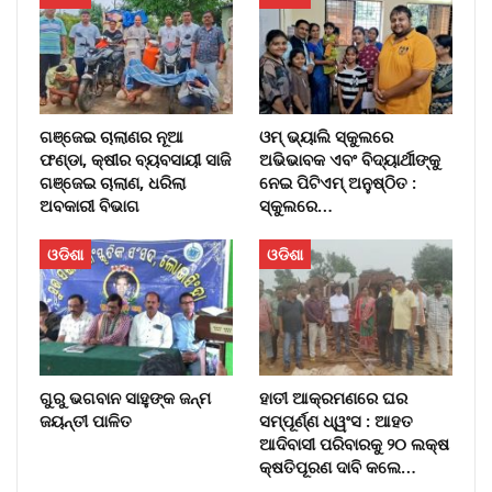
ଗଞ୍ଜେଇ ଚାଲାଣର ନୂଆ
ଓମ୍‌ ଭ୍ୟାଲି ସ୍କୁଲରେ
ଫଣ୍ଡା, କ୍ଷୀର ବ୍ୟବସାୟୀ ସାଜି
ଅଭିଭାବକ ଏବଂ ବିଦ୍ୟାର୍ଥୀଙ୍କୁ
ଗଞ୍ଜେଇ ଚାଲାଣ, ଧରିଲା
ନେଇ ପିଟିଏମ୍‌ ଅନୁଷ୍ଠିତ :
ଅବକାରୀ ବିଭାଗ
ସ୍କୁଲରେ…
ଓଡିଶା
ଓଡିଶା
ଗୁରୁ ଭଗବାନ ସାହୁଙ୍କ ଜନ୍ମ
ହାତୀ ଆକ୍ରମଣରେ ଘର
ଜୟନ୍ତୀ ପାଳିତ
ସମ୍ପୂର୍ଣ୍ଣ ଧ୍ୱଂସ : ଆହତ
ଆଦିବାସୀ ପରିବାରକୁ ୨୦ ଲକ୍ଷ
କ୍ଷତିପୂରଣ ଦାବି କଲେ…