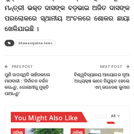
ମନ୍ତ୍ରୀ ଭକ୍ତ ଦାସଙ୍କ ବଡ଼ଭାଇ ଅଜିତ ଦାସଙ୍କ
ପରଲୋକରେ ସ୍ଥାନୀୟ ଅଂଚଳରେ ଶୋକର ଛାୟା
ଖେଳିଯାଇଛି ।
bhawanipatna news
PREV POST
NEXT POST
ପୁଣି ଉପସ୍ଥିତି ଜାହିରକଲେ
ବିଶ୍ୱବିଦ୍ୟାଳୟ ଆୟୋଗର ନୂଆ
ମାଓବାଦୀ : ‘ନିର୍ବାଚନ ବର୍ଜନ
ଅଧ୍ୟକ୍ଷ ଭାବେ ନିଯୁକ୍ତ ହେଲେ
କରନ୍ତୁ, ଗୋଲାମୀରୁ ମୁକ୍ତି
ଏମ୍‌ ଜଗଦେଶ କୁମାର
ପାଆନ୍ତୁ’
You Might Also Like
All
ଓଡିଶା
ଓଡିଶା