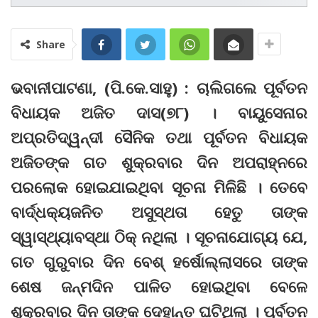
Share
ଭବାନୀପାଟଣା, (ପି.କେ.ସାହୁ) : ଚାଲିଗଲେ ପୂର୍ବତନ
ବିଧାୟକ ଅଜିତ ଦାସ(୭୮) । ବାୟୁସେନାର
ଅପ୍ରତିଦ୍ୱନ୍ଦୀ ସୈନିକ ତଥା ପୂର୍ବତନ ବିଧାୟକ
ଅଜିତଙ୍କ ଗତ ଶୁକ୍ରବାର ଦିନ ଅପରାହ୍ନରେ
ପରଲୋକ ହୋଇଯାଇଥିବା ସୂଚନା ମିଳିଛି । ତେବେ
ବାର୍ଦ୍ଧକ୍ୟଜନିତ ଅସୁସ୍ଥତା ହେତୁ ତାଙ୍କ
ସ୍ୱାସ୍ଥ୍ୟାବସ୍ଥା ଠିକ୍‌ ନଥିଲା । ସୂଚନାଯୋଗ୍ୟ ଯେ,
ଗତ ଗୁରୁବାର ଦିନ ବେଶ୍‌ ହର୍ଷୋଲ୍ଲାସରେ ତାଙ୍କ
ଶେଷ ଜନ୍ମଦିନ ପାଳିତ ହୋଇଥିବା ବେଳେ
ଶୁକ୍ରବାର ଦିନ ତାଙ୍କ ଦେହାନ୍ତ ଘଟିଥିଲା । ପୂର୍ବତନ