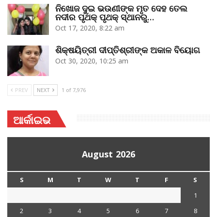
ନିଖୋଜ ଦୁଇ ଭଉଣୀଙ୍କ ମୃତ ଦେହ ତେଲ
ନଦୀର ପୃଥକ୍‌ ପୃଥକ୍‌ ସ୍ଥାନରୁ…
Oct 17, 2020, 8:22 am
ଶିକ୍ଷୟିତ୍ରୀ ଦୀପ୍ତିଶ୍ରୀଙ୍କ ଅକାଳ ବିୟୋଗ
Oct 30, 2020, 10:25 am
PREV
NEXT
1 of 7,976
ଆର୍କାଇଭ
August 2026
S
M
T
W
T
F
S
1
2
3
4
5
6
7
8