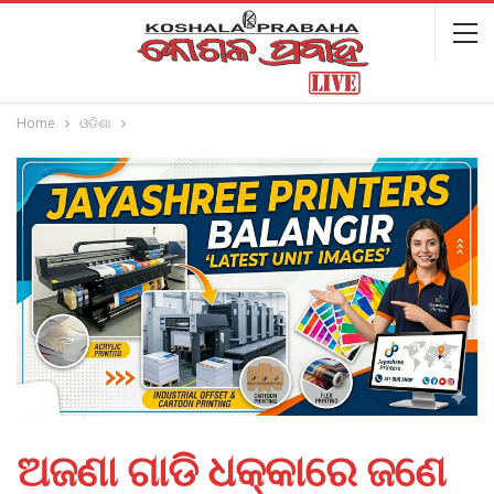
Home
ଓଡିଶା
ଅଜଣା ଗାଡି ଧକ୍କାରେ ଜଣେ