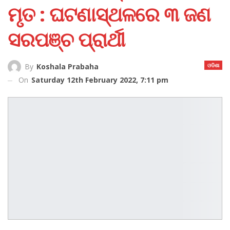
ମୃତ : ଘଟଣାସ୍ଥଳରେ ୩ ଜଣ
ସରପଞ୍ଚ ପ୍ରାର୍ଥୀ
ଓଡିଶା
By
Koshala Prabaha
On
Saturday 12th February 2022, 7:11 pm