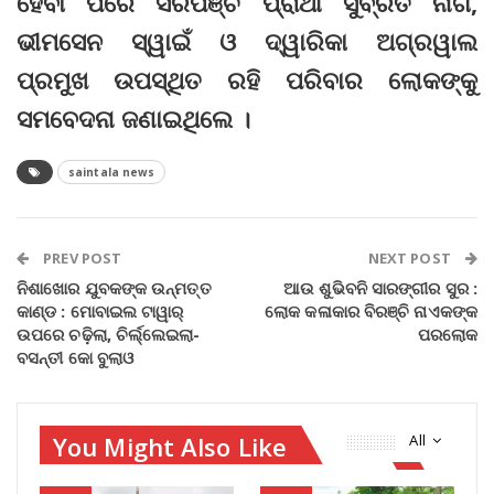
ହେବା ପରେ ସରପଞ୍ଚ ପ୍ରାର୍ଥୀ ସୁବ୍ରତ ନାଗ,
ଭୀମସେନ ସ୍ୱାଇଁ ଓ ଦ୍ୱାରିକା ଅଗ୍ରୱାଲ
ପ୍ରମୁଖ ଉପସ୍ଥିତ ରହି ପରିବାର ଲୋକଙ୍କୁ
ସମବେଦନା ଜଣାଇଥିଲେ ।
saintala news
PREV POST
NEXT POST
ନିଶାଖୋର ଯୁବକଙ୍କ ଉନ୍ମତ୍ତ
ଆଉ ଶୁଭିବନି ସାରଙ୍ଗୀର ସୁର :
କାଣ୍ଡ : ମୋବାଇଲ ଟାୱାର୍‌
ଲୋକ କଳାକାର ବିରଞ୍ଚି ନାଏକଙ୍କ
ଉପରେ ଚଢ଼ିଲା, ଚିର୍ଲ୍ଲେଇଲା-
ପରଲୋକ
ବସନ୍ତୀ କୋ ବୁଲାଓ
You Might Also Like
All