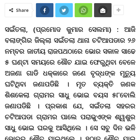
Share
ସଇଁତଲା, (ପ୍ରମୋଦ କୁମାର ସେଲମା) : ଆଜି
ବଲାଙ୍ଗିର ଜିଲ୍ଲା ସଇଁତଲା ଥାନା ଚଟିଆପଡାର ୨୬
ନମ୍ବର ଜାତୀୟ ରାଜପଥଠାରେ ଭୋର ସକାଳ ସାଢେ
୫ ଘଣ୍ଟା ସମୟରେ ଶୌଚ ଯାଇ ଫେରୁଥିବା ବେଳେ
ଅଜଣା ଗାଡି ଧକ୍କାରେ ଜଣେ ବୃଦ୍ଧଙ୍କ ମୃତ୍ୟୁ
ଘଟିଥିବା ଜଣାପଡିଛି । ମୃତ ବ୍ୟକ୍ତି ଜଣକ
ଶିଶକେଲା ଗ୍ରାମର ସାଧୁ ଭୋଇ ବୟସ ୫୮ବୋଲି
ଜଣାପଡିଛି । ପ୍ରକାଶ ଯେ, ସଇଁତଲା ସହରର
ଚଟିଆପଡା ଗ୍ରାମର ପାଲେ ପରାଭୁଏଙ୍କ ଶ୍ୱଶୁର
ସାଧୁ ଭୋଇ ଘରକୁ ଆସିଥିଲେ । ସେ ସବୁ ଦିନ ଭଳି
ଭୋରରୁ ଶୌଚ ଯାଇଥିଲେ । ହଠାତ୍‌ ଶୌଚ ଯାଇ