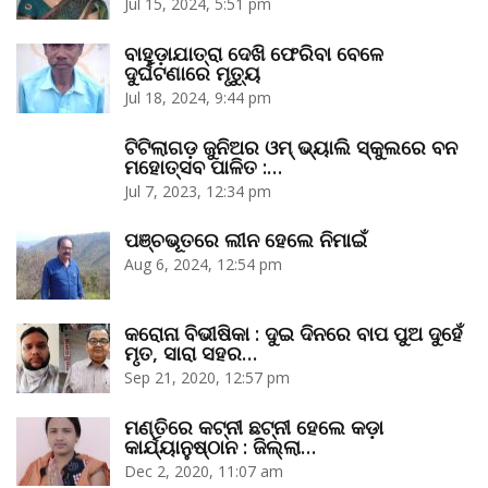
Jul 15, 2024, 5:51 pm
ବାହୁଡ଼ାଯାତ୍ରା ଦେଖି ଫେରିବା ବେଳେ
ଦୁର୍ଘଟଣାରେ ମୃତ୍ୟୁ
Jul 18, 2024, 9:44 pm
ଟିଟିଲାଗଡ଼ ଜୁନିଅର ଓମ୍‌ ଭ୍ୟାଲି ସ୍କୁଲରେ ବନ
ମହୋତ୍ସବ ପାଳିତ :…
Jul 7, 2023, 12:34 pm
ପଞ୍ଚଭୂତରେ ଲୀନ ହେଲେ ନିମାଇଁ
Aug 6, 2024, 12:54 pm
କରୋନା ବିଭୀଷିକା : ଦୁଇ ଦିନରେ ବାପ ପୁଅ ଦୁହେଁ
ମୃତ, ସାରା ସହର…
Sep 21, 2020, 12:57 pm
ମଣ୍ତିରେ କଟ୍‌ନୀ ଛଟ୍‌ନୀ ହେଲେ କଡ଼ା
କାର୍ଯ୍ୟାନୁଷ୍ଠାନ : ଜିଲ୍ଲା…
Dec 2, 2020, 11:07 am