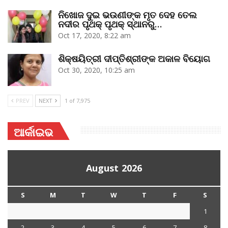
ନିଖୋଜ ଦୁଇ ଭଉଣୀଙ୍କ ମୃତ ଦେହ ତେଲ
ନଦୀର ପୃଥକ୍‌ ପୃଥକ୍‌ ସ୍ଥାନରୁ…
Oct 17, 2020, 8:22 am
ଶିକ୍ଷୟିତ୍ରୀ ଦୀପ୍ତିଶ୍ରୀଙ୍କ ଅକାଳ ବିୟୋଗ
Oct 30, 2020, 10:25 am
PREV
NEXT
1 of 7,975
ଆର୍କାଇଭ
August 2026
S
M
T
W
T
F
S
1
2
3
4
5
6
7
8