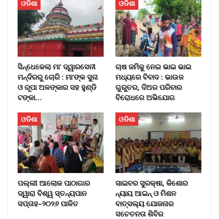
ଓଡିଶା
ଓଡିଶା
ସିନ୍ଧେକେଲା ମା’ ଦ୍ୱାରସେନୀ
ଚାଷ ଜମିକୁ ନେଇ ଭାଇ ଭାଇ
ମନ୍ଦିରରୁ ଚୋରି : ମା’ଙ୍କ ସୁନା
ମଧ୍ୟରେ ବିବାଦ : ଭାଉଜ
ଓ ରୂପା ଅଳଙ୍କାର ସହ ହୁଣ୍ଡି
ଗୁରୁତର, ଦିଅର ପରିବାର
ଟଙ୍କା…
ବିରୋଧରେ ଅଭିଯୋଗ
ଓଡିଶା
ଓଡିଶା
ପଲ୍ଲୀ ଆଲୋକ ପାଠାଗାର
ସାଇବର ସୁରକ୍ଷା, କିଶୋର
ଦ୍ୱାରା ବିଶ୍ୱ ସ୍ତନ୍ୟପାନ
ନ୍ୟାୟ ଆଇନ୍ ଓ ମିଶନ
ସପ୍ତାହ–୨୦୨୬ ପାଳିତ
ବାତ୍ସଲ୍ୟ ଯୋଜନାର
ସଚେତନତା ଶିବିର