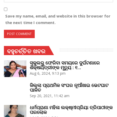
Save my name, email, and website in this browser for
the next time I comment.
ବହୁଚର୍ଚ୍ଚିତ ଖବର
ସ୍କୁଲରୁ ଫେରିବା ସମୟରେ ଦୁର୍ଘଟଣାରେ
ଶିକ୍ଷୟିତ୍ରୀଙ୍କ ମୃତ୍ୟୁ : ୧…
Aug 6, 2024, 9:13 pm
ଜିଲ୍ଲା ପ୍ରାଥମିକ ସଂଘର ନୂଆଁଖାଇ ଭେଟଘାଟ
ପାଳିତ
Sep 20, 2021, 11:42 am
ଧର୍ମପ୍ରାଣା ମହିଳା ଲକ୍ଷ୍ମୀପ୍ରିୟା ତ୍ରିପାଠୀଙ୍କ
ପରଲୋକ