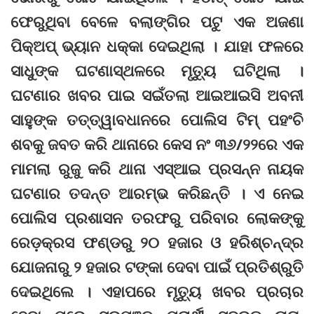
ଫେରୁଥିବା ବେଳେ ବଲାଙ୍ଗିର ପଟୁ ଏକ ଅଜଣା
ପିକ୍‌ଅପ୍‌ ଭ୍ୟାନ ଧକ୍କା ଦେଇଥିଲା । ଯାହା ଫଳରେ
ସାଧୁଙ୍କ ଘଟଣାସ୍ଥଳରେ ମୃତ୍ୟୁ ଘଟିଥିଲା ।
ଘଟଣାର ଖବର ପାଇ ସଇଁତଲା ଆଇଆଇସି ଅବନୀ
ସାହୁଙ୍କ ତତ୍ତ୍ୱାବଧାନରେ ପୋଲିସ ଟିମ୍‌ ପହଂଚି
ଶବକୁ ଜବତ କରି ଥାନାରେ କେସ ନଂ ୩୬/୨୨ରେ ଏକ
ମାମଲା ରୁଜୁ କରି ଥାନା ଏସ୍‌ଆଇ ପ୍ରସନ୍ନ ନାୟକ
ଘଟଣାର ତଦନ୍ତ ଆରମ୍ଭ କରିଛନ୍ତି । ଏ ନେଇ
ପୋଲିସ ପ୍ରଶାସନ ତରଫରୁ ପରିବାର ଲୋକଙ୍କୁ
ରେଡ଼କ୍ରସ ଫଣ୍ଡରୁ ୨୦ ହଜାର ଓ ହରିଶ୍ଚନ୍ଦ୍ର
ଯୋଜନାରୁ ୨ ହଜାର ଟଙ୍କା ଦେବା ପାଇଁ ପ୍ରତିଶ୍ରୁତି
ଦେଇଥିଲେ । ଏହାପରେ ମୃତ୍ୟୁ ଖବର ପ୍ରଚାର