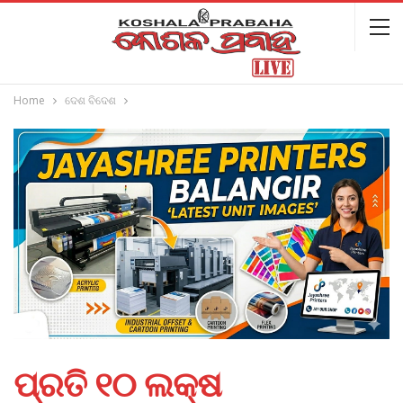
Home
ଦେଶ ବିଦେଶ
ପ୍ରତି ୧୦ ଲକ୍ଷ