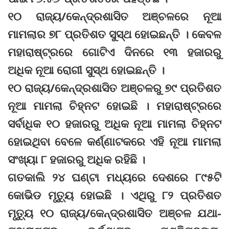
୧୦ ରାଜ୍ୟ/କେନ୍ଦ୍ରଶାସିତ ଅଞ୍ଚଳରେ ନୂଆ
ମାମଲାର ୭୮ ପ୍ରତିଶତ ସୁସ୍ଥ ହୋଇଛନ୍ତି । କେବଳ
ମହାରାଷ୍ଟ୍ରରେ ଗୋଟିଏ ଦିନରେ ୧୩ ହଜାରରୁ
ଅଧିକ ନୂଆ ରୋଗୀ ସୁସ୍ଥ ହୋଇଛନ୍ତି ।
୧୦ ରାଜ୍ୟ/କେନ୍ଦ୍ରଶାସିତ ଅଞ୍ଚଳରୁ ୭୯ ପ୍ରତିଶତ
ନୂଆ ମାମଲା ଚିହ୍ନଟ ହୋଇଛି । ମହାରାଷ୍ଟ୍ରରେ
ସର୍ବାଧିକ ୧୦ ହଜାରରୁ ଅଧିକ ନୂଆ ମାମଲା ଚିହ୍ନଟ
ହୋଇଥିବା ବେଳେ କର୍ଣ୍ଣାଟକରେ ଏହି ନୂଆ ମାମଲା
ସଂଖ୍ୟା ୮ ହଜାରରୁ ଅଧିକ ରହିଛି ।
ଗତକାଲି ୨୪ ଘଣ୍ଟା ମଧ୍ୟରେ ଦେଶରେ ୮୯୫ଟି
କୋଭିଡ ମୃତ୍ୟୁ ହୋଇଛି । ଏଥିରୁ ୮୨ ପ୍ରତିଶତ
ମୃତ୍ୟୁ ୧୦ ରାଜ୍ୟ/କେନ୍ଦ୍ରଶାସିତ ଅଞ୍ଚଳ ଯଥା-