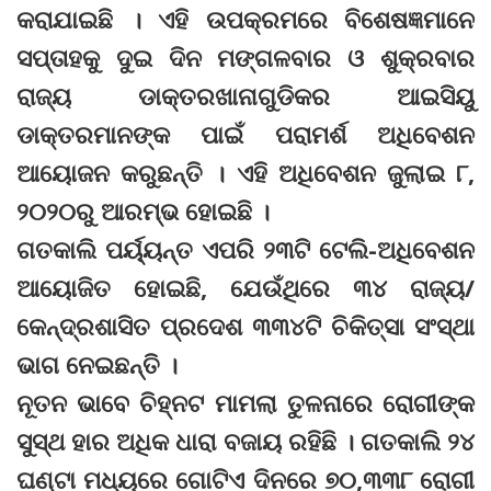
କରାଯାଇଛି । ଏହି ଉପକ୍ରମରେ ବିଶେଷଜ୍ଞମାନେ
ସପ୍ତାହକୁ ଦୁଇ ଦିନ ମଙ୍ଗଳବାର ଓ ଶୁକ୍ରବାର
ରାଜ୍ୟ ଡାକ୍ତରଖାନାଗୁଡିକର ଆଇସିୟୁ
ଡାକ୍ତରମାନଙ୍କ ପାଇଁ ପରାମର୍ଶ ଅଧିବେଶନ
ଆୟୋଜନ କରୁଛନ୍ତି । ଏହି ଅଧିବେଶନ ଜୁଲାଇ ୮,
୨୦୨୦ରୁ ଆରମ୍ଭ ହୋଇଛି ।
ଗତକାଲି ପର୍ୟ୍ୟନ୍ତ ଏପରି ୨୩ଟି ଟେଲି-ଅଧିବେଶନ
ଆୟୋଜିତ ହୋଇଛି, ଯେଉଁଥିରେ ୩୪ ରାଜ୍ୟ/
କେନ୍ଦ୍ରଶାସିତ ପ୍ରଦେଶ ୩୩୪ଟି ଚିକିତ୍ସା ସଂସ୍ଥା
ଭାଗ ନେଇଛନ୍ତି ।
ନୂତନ ଭାବେ ଚିହ୍ନଟ ମାମଲା ତୁଳନାରେ ରୋଗୀଙ୍କ
ସୁସ୍ଥ ହାର ଅଧିକ ଧାରା ବଜାୟ ରହିଛି । ଗତକାଲି ୨୪
ଘଣ୍ଟା ମଧ୍ୟରେ ଗୋଟିଏ ଦିନରେ ୭୦,୩୩୮ ରୋଗୀ