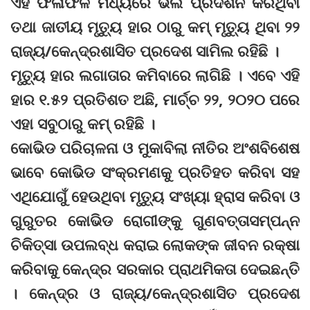
ଏହି ଫଳାଫଳ ମଧ୍ୟରେ ଭଲ ପ୍ରଦର୍ଶନ କରିଥିବା
ତଥା ଜାତୀୟ ମୃତ୍ୟୁ ହାର ଠାରୁ କମ୍ ମୃତ୍ୟୁ ଥିବା ୨୨
ରାଜ୍ୟ/କେନ୍ଦ୍ରଶାସିତ ପ୍ରଦେଶ ସାମିଲ ରହିଛି ।
ମୃତ୍ୟୁ ହାର ଲଗାତାର କମିବାରେ ଲାଗିଛି । ଏବେ ଏହି
ହାର ୧.୫୨ ପ୍ରତିଶତ ଅଛି, ମାର୍ଚ୍ଚ ୨୨, ୨୦୨୦ ପରେ
ଏହା ସବୁଠାରୁ କମ୍ ରହିଛି ।
କୋଭିଡ ପରିଚାଳନା ଓ ମୁକାବିଲା ନୀତିର ଅଂଶବିଶେଷ
ଭାବେ କୋଭିଡ ସଂକ୍ରମଣକୁ ପ୍ରତିହତ କରିବା ସହ
ଏଥିଯୋଗୁଁ ହେଉଥିବା ମୃତ୍ୟୁ ସଂଖ୍ୟା ହ୍ରାସ କରିବା ଓ
ଗୁରୁତର କୋଭିଡ ରୋଗୀଙ୍କୁ ଗୁଣବତ୍ତାସମ୍ପନ୍ନ
ଚିକିତ୍ସା ଉପଲବ୍ଧ କରାଇ ଲୋକଙ୍କ ଜୀବନ ରକ୍ଷା
କରିବାକୁ କେନ୍ଦ୍ର ସରକାର ପ୍ରାଥମିକତା ଦେଇଛନ୍ତି
। କେନ୍ଦ୍ର ଓ ରାଜ୍ୟ/କେନ୍ଦ୍ରଶାସିତ ପ୍ରଦେଶ