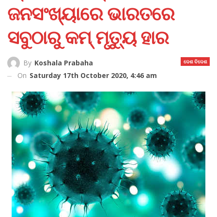
ଜନସଂଖ୍ୟାରେ ଭାରତରେ
ସବୁଠାରୁ କମ୍ ମୃତ୍ୟୁ ହାର
ଦେଶ ବିଦେଶ
By
Koshala Prabaha
On
Saturday 17th October 2020, 4:46 am