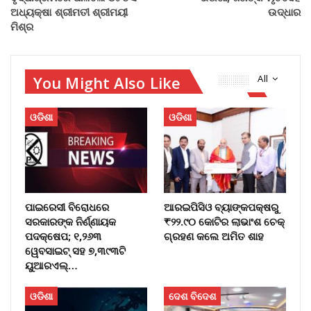
ଅଧ୍ୟକ୍ଷା ଶ୍ରୀମତୀ ଶ୍ରୀମୟୀ
ଉଦ୍ଧାର
ମିଶ୍ର
You Might Also Like
All
ଓଡିଶା
ଓଡିଶା
ପାଇରେସୀ ବିରୋଧରେ
ଆରଇପିସିଓ ବ୍ୟାଙ୍କପକ୍ଷରୁ
ସରକାରଙ୍କ ନିର୍ଣ୍ଣାୟକ
₹୨୨.୯୦ କୋଟିର ଲାଭାଂଶ ଚେକ୍
ପଦକ୍ଷେପ; ୧,୨୬୩
ଗ୍ରହଣ କଲେ ଅମିତ ଶାହ
ୱେବସାଇଟ୍ ସହ ୭,୩୯୩ଟି
ୟୁଆରଏଲ୍…
ଓଡିଶା
ଦେଶ ବିଦେଶ