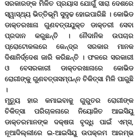
ସରକାରଙ୍କ ମିଳିତ ପ୍ରୟାସ ଯୋଗୁଁ ସାରା ଦେଶରେ
ସ୍ୱାସ୍ଥ୍ୟ ଭିତ୍ତିଭୂମି ସୁଦୃଢ ହୋଇପାରିଛି । କୋଭିଡ
ଡାକ୍ତରଖାନା ଗୁଣବତ୍ତାଯୁକ୍ତ ଡାକ୍ତରୀ ସେବା
ପ୍ରଦାନ କରୁଛନ୍ତି । ନୈଦାନିକ ଉପଚାର
ପ୍ରୋଟୋକଲରେ କେନ୍ଦ୍ର ସରକାର ମାନକ
ଦିଶାନିର୍ଦ୍ଦେଶ ଜାରି କରିଛନ୍ତି । ଫଳରେ ସରକାରୀ
ଓ ବେସରକାରୀ ଡାକ୍ତରଖାନାରେ କୋଭିଡ
ରୋଗୀଙ୍କୁ ଗୁଣବତ୍ତାସମ୍ପନ୍ନ ଚିକିତ୍ସା ମିଳି ପାରୁଛି
।
ମୃତ୍ୟୁ ହାର କମାଇବାକୁ ଗୁରୁତର ରୋଗୀଙ୍କ
ଚିକିତ୍ସା ପରିଚାଳନାରେ ନିୟୋଜିତ ଆଇସିୟୁ
ଡାକ୍ତରମାନଙ୍କ ଦକ୍ଷତା ବୃଦ୍ଧି ପାଇଁ ଏମ୍ସ,
ନୂଆଦିଲ୍ଲୀରେ ଇ-ଆଇସିୟୁ ଉପକ୍ରମ ଆରମ୍ଭ