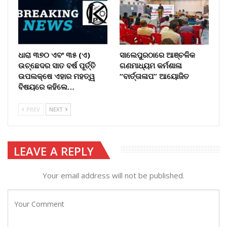
ଧାରା ୩୭୦ ଏବଂ ୩୫ (ଏ)
ସାଲେପୁରଠାରେ ଆଞ୍ଚଳିକ
ଉଚ୍ଛେଦର ସାତ ବର୍ଷ ପୂର୍ତ୍ତି
ଗଣମାଧ୍ୟମ କର୍ମଶାଳା
ଉପଲକ୍ଷେ ଏହାର ମହତ୍ୱ
“ବାର୍ତ୍ତାଳାପ” ଆୟୋଜିତ
ବିଷୟରେ କହିଲେ…
PREV
NEXT
LEAVE A REPLY
Your email address will not be published.