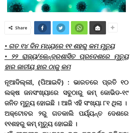
Share
• ଗତ ୧୪ ଦିନ ମଧ୍ୟରେ ୧୧ ଶହରୁ କମ ମୃତ୍ୟୁ
• ୨୨ ରାଜ୍ୟ/କେନ୍ଦ୍ରଶାସିତ ପ୍ରଦେଶରେ ମୃତ୍ୟୁ
ହାର ଜାତୀୟ ହାର ଠାରୁ କମ
ନୂଆଦିଲ୍ଲୀ, (ପିଆଇବି) : ଭାରତରେ ପ୍ରତି ୧୦
ଲକ୍ଷ ଜନସଂଖ୍ୟାରେ ସବୁଠାରୁ କମ୍ କୋଭିଡ-୧୯
ଜନିତ ମୃତ୍ୟୁ ହୋଇଛି । ଆଜି ଏହି ସଂଖ୍ୟା ୮୧ ଥିଲା ।
ଅକ୍ଟୋବର ୨ରୁ ଗତକାଲି ପର୍ୟ୍ୟନ୍ତ ଦେଶରେ
୧୧ଶହରୁ କମ୍ ମୃତ୍ୟୁ ହୋଇଛି ।