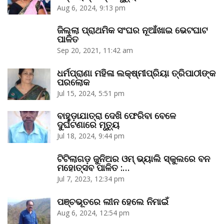
Aug 6, 2024, 9:13 pm
ଜିଲ୍ଲା ପ୍ରାଥମିକ ସଂଘର ନୂଆଁଖାଇ ଭେଟଘାଟ
ପାଳିତ
Sep 20, 2021, 11:42 am
ଧର୍ମପ୍ରାଣା ମହିଳା ଲକ୍ଷ୍ମୀପ୍ରିୟା ତ୍ରିପାଠୀଙ୍କ
ପରଲୋକ
Jul 15, 2024, 5:51 pm
ବାହୁଡ଼ାଯାତ୍ରା ଦେଖି ଫେରିବା ବେଳେ
ଦୁର୍ଘଟଣାରେ ମୃତ୍ୟୁ
Jul 18, 2024, 9:44 pm
ଟିଟିଲାଗଡ଼ ଜୁନିଅର ଓମ୍‌ ଭ୍ୟାଲି ସ୍କୁଲରେ ବନ
ମହୋତ୍ସବ ପାଳିତ :…
Jul 7, 2023, 12:34 pm
ପଞ୍ଚଭୂତରେ ଲୀନ ହେଲେ ନିମାଇଁ
Aug 6, 2024, 12:54 pm