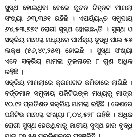
ସୁସ୍ଥ ହୋଇଥିବା ବେଳେ ନୂତନ ଚିହ୍ନଟ ମାମଲା
ସଂଖ୍ୟା ୬୩,୩୭୧ ରହିଛି । ଏପର୍ୟ୍ୟନ୍ତ ସମୁଦାୟ
୬୪,୫୩,୭୭୯ ରୋଗୀ ସୁସ୍ଥ ହୋଇଛନ୍ତି । ସୁସ୍ଥ ଓ
ସକ୍ରିୟ ମାମଲା ମଧ୍ୟରେ ପାର୍ଥକ୍ୟ ବୃଦ୍ଧି ପାଇ ୫୬
ଲକ୍ଷ (୫୬,୪୯,୨୫୧) ହୋଇଛି । ସୁସ୍ଥ ସଂଖ୍ୟା
ଏବେ ସକ୍ରିୟ ମାମଲା ତୁଳନାରେ ୮ ଗୁଣ ଅଧିକ
ରହିଛି ।
ସକ୍ରିୟ ମାମଲାରେ କ୍ରମାଗତ କମିବାରେ ଲାଗିଛି ।
ବର୍ତ୍ତମାନ ସମୁଦାୟ ପଜିଟିଭଙ୍କ ମଧ୍ୟରୁ ମାତ୍ର
୧୦.୯୨ ପ୍ରତିଶତ ସକ୍ରିୟ ମାମଲା ରହିଛି । ଦେଶରେ
ପଜିଟିଭ ମାମଲା ସଂଖ୍ୟା ୮,୦୪,୫୨୮ ରହିଛି । ଅଧିକ
ରୋଗୀ ସୁସ୍ଥ ହେଉଥିବାରୁ ଜାତୀୟ ସୁସ୍ଥ ହାର ବୃଦ୍ଧି
ପାଇ ୮୭.୫୬ ପ୍ରତିଶତରେ ପହଞ୍ଚିଛି ।