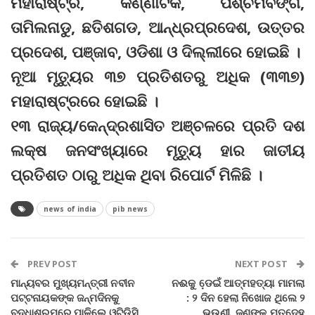
ମହାରାଷ୍ଟ୍ର, କର୍ଣ୍ଣାଟକ, ପଶ୍ଚିମବଙ୍ଗ,
ତାମିଲନାଡୁ, ଛତିଶଗଡ, ଆନ୍ଧ୍ରପ୍ରଦେଶ, ଉତ୍ତର
ପ୍ରଦେଶ, ପଞ୍ଜାବ, ଓଡିଶା ଓ ଦିଲ୍ଲୀରେ ହୋଇଛି ।
ନୂଆ ମୃତ୍ୟୁର ୩୭ ପ୍ରତିଶତରୁ ଅଧିକ (୩୩୭)
ମହାରାଷ୍ଟ୍ରରେ ହୋଇଛି ।
୧୩ ରାଜ୍ୟ/କେନ୍ଦ୍ରଶାସିତ ଅଞ୍ଚଳରେ ପ୍ରତି ଦଶ
ଲକ୍ଷ ଜନସଂଖ୍ୟାରେ ମୃତ୍ୟୁ ହାର ଜାତୀୟ
ପ୍ରତିଶତ ଠାରୁ ଅଧିକ ଥିବା ରିପୋର୍ଟ ମିଳିଛି ।
news of india
pib news
PREV POST
NEXT POST
ମାନ୍ୟବର ମୁଖ୍ୟମନ୍ତ୍ରୀ ନବୀନ
ନଈକୁ ଡେ଼ଇଁ ଆତ୍ମହତ୍ୟା ମାମଲା
ପଟ୍ଟନାୟକଙ୍କ ଜନ୍ମଦିନକୁ
: ୨ ଦିନ ହେଲା ନିଖୋଜ ଥିଲେ ୨
ବୃଦ୍ଧାଶ୍ରମରେ ପାଳିଲେ ଓଟିଡିସି
ଭଉଣୀ, ଜଣଙ୍କ ମୃତଦେହ