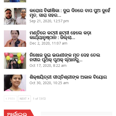
କରୋନା ବିଭୀଷିକା : ଦୁଇ ଦିନରେ ବାପ ପୁଅ ଦୁହେଁ
ମୃତ, ସାରା ସହର…
Sep 21, 2020, 12:57 pm
ମଣ୍ତିରେ କଟ୍‌ନୀ ଛଟ୍‌ନୀ ହେଲେ କଡ଼ା
କାର୍ଯ୍ୟାନୁଷ୍ଠାନ : ଜିଲ୍ଲା…
Dec 2, 2020, 11:07 am
ନିଖୋଜ ଦୁଇ ଭଉଣୀଙ୍କ ମୃତ ଦେହ ତେଲ
ନଦୀର ପୃଥକ୍‌ ପୃଥକ୍‌ ସ୍ଥାନରୁ…
Oct 17, 2020, 8:22 am
ଶିକ୍ଷୟିତ୍ରୀ ଦୀପ୍ତିଶ୍ରୀଙ୍କ ଅକାଳ ବିୟୋଗ
Oct 30, 2020, 10:25 am
PREV
NEXT
1 of 7,972
ଆର୍କାଇଭ