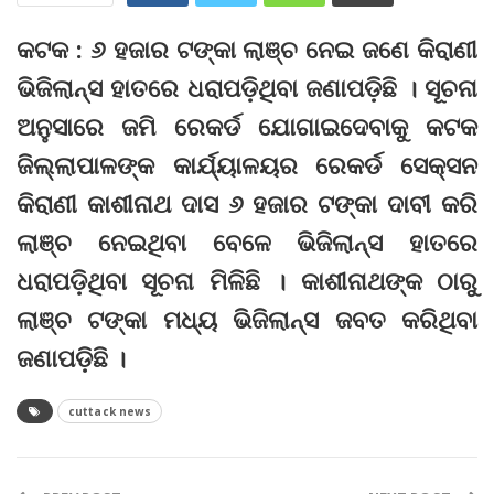
କଟକ : ୬ ହଜାର ଟଙ୍କା ଲାଞ୍ଚ ନେଇ ଜଣେ କିରାଣୀ
ଭିଜିଲାନ୍ସ ହାତରେ ଧରାପଡ଼ିଥିବା ଜଣାପଡ଼ିଛି । ସୂଚନା
ଅନୁସାରେ ଜମି ରେକର୍ଡ ଯୋଗାଇଦେବାକୁ କଟକ
ଜିଲ୍ଲାପାଳଙ୍କ କାର୍ଯ୍ୟାଳୟର ରେକର୍ଡ ସେକ୍‌ସନ
କିରାଣୀ କାଶୀନାଥ ଦାସ ୬ ହଜାର ଟଙ୍କା ଦାବୀ କରି
ଲାଞ୍ଚ ନେଇଥିବା ବେଳେ ଭିଜିଲାନ୍ସ ହାତରେ
ଧରାପଡ଼ିଥିବା ସୂଚନା ମିଳିଛି । କାଶୀନାଥଙ୍କ ଠାରୁ
ଲାଞ୍ଚ ଟଙ୍କା ମଧ୍ୟ ଭିଜିଲାନ୍ସ ଜବତ କରିଥିବା
ଜଣାପଡ଼ିଛି ।
cuttack news