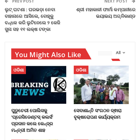
PREV POST
NEXT POST
ଲୁଟ୍‌ ଘଟଣା : ଘରଭଡ଼ା ନେବା
ଶ୍ରୀ ମହାକାଳୀ ଫାର୍ମା କମ୍ପାନୀରେ
ବାହାନାରେ ଆସିଲେ, ବୋହୂକୁ
ଭୟାଭୟ ଅଗ୍ନିକାଣ୍ଡ
ବନ୍ଧକ କରି ଲୁଟିନେଲେ ୨ କେଜି
ସୁନା ସହ ୧୧ ଲକ୍ଷ ଟଙ୍କା
You Might Also Like
All
ଓଡିଶା
ଓଡିଶା
ପୁଡୁଚେରୀ ପୋଲିସକୁ
ସେବାଶାନ୍ତି ସଂଗଠନ ଦ୍ଵାରା
‘ପ୍ରେସିଡେଣ୍ଟସ୍ କଲର୍ସ’
ବୃକ୍ଷରୋପଣ କାର୍ଯ୍ୟକ୍ରମ
ପ୍ରଦାନ କଲେ କେନ୍ଦ୍ର
ମନ୍ତ୍ରୀ ଅମିତ ଶାହ