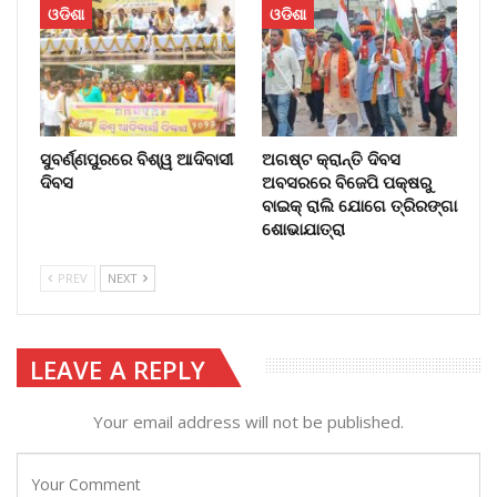
ଓଡିଶା
ଓଡିଶା
ସୁବର୍ଣ୍ଣପୁରରେ ବିଶ୍ୱ ଆଦିବାସୀ
ଅଗଷ୍ଟ କ୍ରାନ୍ତି ଦିବସ
ଦିବସ
ଅବସରରେ ବିଜେପି ପକ୍ଷରୁ
ବାଇକ୍ ରାଲି ଯୋଗେ ତ୍ରିରଙ୍ଗା
ଶୋଭାଯାତ୍ରା
PREV
NEXT
LEAVE A REPLY
Your email address will not be published.