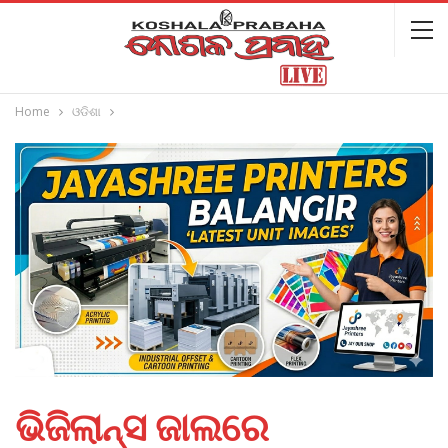
Home
ଓଡିଶା
ଭିଜିଲାନ୍ସ ଜାଲରେ