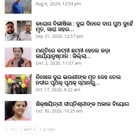
Aug 6, 2024, 12:54 pm
କରୋନା ବିଭୀଷିକା : ଦୁଇ ଦିନରେ ବାପ ପୁଅ ଦୁହେଁ
ମୃତ, ସାରା ସହର…
Sep 21, 2020, 12:57 pm
ମଣ୍ତିରେ କଟ୍‌ନୀ ଛଟ୍‌ନୀ ହେଲେ କଡ଼ା
କାର୍ଯ୍ୟାନୁଷ୍ଠାନ : ଜିଲ୍ଲା…
Dec 2, 2020, 11:07 am
ନିଖୋଜ ଦୁଇ ଭଉଣୀଙ୍କ ମୃତ ଦେହ ତେଲ
ନଦୀର ପୃଥକ୍‌ ପୃଥକ୍‌ ସ୍ଥାନରୁ…
Oct 17, 2020, 8:22 am
ଶିକ୍ଷୟିତ୍ରୀ ଦୀପ୍ତିଶ୍ରୀଙ୍କ ଅକାଳ ବିୟୋଗ
Oct 30, 2020, 10:25 am
PREV
NEXT
1 of 7,981