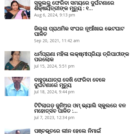
ସ୍କୁଲରୁ ଫେରିବା ସମୟରେ ଦୁର୍ଘଟଣାରେ
ଶିକ୍ଷୟିତ୍ରୀଙ୍କ ମୃତ୍ୟୁ : ୧…
Aug 6, 2024, 9:13 pm
ଜିଲ୍ଲା ପ୍ରାଥମିକ ସଂଘର ନୂଆଁଖାଇ ଭେଟଘାଟ
ପାଳିତ
Sep 20, 2021, 11:42 am
ଧର୍ମପ୍ରାଣା ମହିଳା ଲକ୍ଷ୍ମୀପ୍ରିୟା ତ୍ରିପାଠୀଙ୍କ
ପରଲୋକ
Jul 15, 2024, 5:51 pm
ବାହୁଡ଼ାଯାତ୍ରା ଦେଖି ଫେରିବା ବେଳେ
ଦୁର୍ଘଟଣାରେ ମୃତ୍ୟୁ
Jul 18, 2024, 9:44 pm
ଟିଟିଲାଗଡ଼ ଜୁନିଅର ଓମ୍‌ ଭ୍ୟାଲି ସ୍କୁଲରେ ବନ
ମହୋତ୍ସବ ପାଳିତ :…
Jul 7, 2023, 12:34 pm
ପଞ୍ଚଭୂତରେ ଲୀନ ହେଲେ ନିମାଇଁ