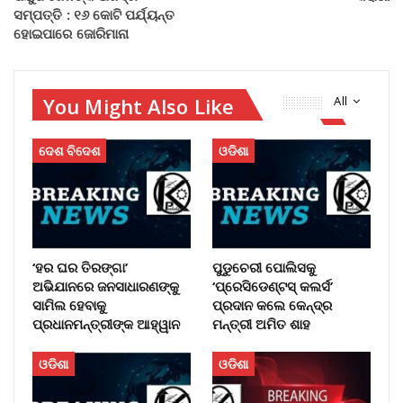
ସମ୍ପତ୍ତି : ୧୬ କୋଟି ପର୍ଯ୍ୟନ୍ତ
ହୋଇପାରେ ଜୋରିମାନା
You Might Also Like
All
ଦେଶ ବିଦେଶ
ଓଡିଶା
‘ହର ଘର ତିରଙ୍ଗା’
ପୁଡୁଚେରୀ ପୋଲିସକୁ
ଅଭିଯାନରେ ଜନସାଧାରଣଙ୍କୁ
‘ପ୍ରେସିଡେଣ୍ଟସ୍ କଲର୍ସ’
ସାମିଲ ହେବାକୁ
ପ୍ରଦାନ କଲେ କେନ୍ଦ୍ର
ପ୍ରଧାନମନ୍ତ୍ରୀଙ୍କ ଆହ୍ୱାନ
ମନ୍ତ୍ରୀ ଅମିତ ଶାହ
ଓଡିଶା
ଓଡିଶା