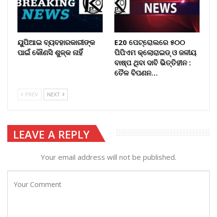
ୟୁପିଆଇ ବ୍ୟବହାରକାରୀଙ୍କ
E20 ପେଟ୍ରୋଲରେ ୫୦୦
ପାଇଁ କୌଣସି ଶୁଳ୍କ ନାହିଁ
ପିପିଏମ କ୍ଲୋରାଇଡ୍ ଓ ଜଳୀୟ
ବାଷ୍ପ ଥିବା ଦାବି ଭିତ୍ତିହୀନ :
ତୈଳ ବିପଣନ…
PREV
NEXT
LEAVE A REPLY
Your email address will not be published.