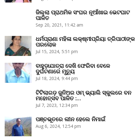
ଜିଲ୍ଲା ପ୍ରାଥମିକ ସଂଘର ନୂଆଁଖାଇ ଭେଟଘାଟ
ପାଳିତ
Sep 20, 2021, 11:42 am
ଧର୍ମପ୍ରାଣା ମହିଳା ଲକ୍ଷ୍ମୀପ୍ରିୟା ତ୍ରିପାଠୀଙ୍କ
ପରଲୋକ
Jul 15, 2024, 5:51 pm
ବାହୁଡ଼ାଯାତ୍ରା ଦେଖି ଫେରିବା ବେଳେ
ଦୁର୍ଘଟଣାରେ ମୃତ୍ୟୁ
Jul 18, 2024, 9:44 pm
ଟିଟିଲାଗଡ଼ ଜୁନିଅର ଓମ୍‌ ଭ୍ୟାଲି ସ୍କୁଲରେ ବନ
ମହୋତ୍ସବ ପାଳିତ :…
Jul 7, 2023, 12:34 pm
ପଞ୍ଚଭୂତରେ ଲୀନ ହେଲେ ନିମାଇଁ
Aug 6, 2024, 12:54 pm