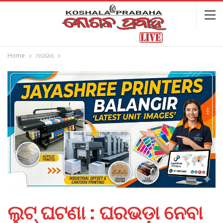
Home
ଅପରାଧ
ଲୁଟ୍‌ ଘଟଣା : ଘରଭଡ଼ା ନେବା