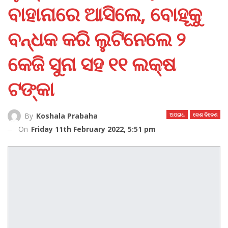
ବାହାନାରେ ଆସିଲେ, ବୋହୂକୁ
ବନ୍ଧକ କରି ଲୁଟିନେଲେ ୨
କେଜି ସୁନା ସହ ୧୧ ଲକ୍ଷ
ଟଙ୍କା
ଅପରାଧ
ଦେଶ ବିଦେଶ
By
Koshala Prabaha
On
Friday 11th February 2022, 5:51 pm