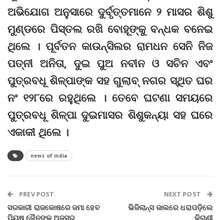
ଅଭିଯୋଗ ଅନୁସାରେ ଦୁର୍ବୃତ୍ତମାନେ ୨ ମାସର ଶିଶୁ
ମୁଣ୍ଡରେ ପିସ୍ତଲ ରଖି ବୋହୂଙ୍କୁ ବନ୍ଧକ ବନେଇ
ଥିଲେ । ପୂର୍ବତନ କାଉନ୍‌ସିଲର ରାମଧନ ସେନି ନିଜ
ପତ୍ନୀ ଅନିତା, ଦୁଇ ପୁଅ ନବୀନ ଓ ସଚିନ ଏବଂ
ପୁତ୍ରବଧୂ ଶିଳ୍ପାଙ୍କ ସହ ଗୁଲାବ୍‌ ନଗର ସ୍ଥିତ ଘର
ନଂ ୧୨୮ରେ ରହୁଥିଲେ । ତେବେ ଘଟଣା ସମୟରେ
ପୁତ୍ରବଧୂ ଶିଳ୍ପା ଦୁଇମାସର ଶିଶୁକନ୍ୟା ସହ ଘରେ
ଏକାକୀ ଥିଲେ ।
news of india
PREV POST
NEXT POST
ସରକାରୀ ରାଜକୋଷରେ ଜମା ହେବ
ଭିଜିଲାନ୍ସ ଜାଲରେ ଧରାପଡ଼ିଲେ
ପିୟୁଷ ଜୈନଙ୍କ ଅଜସ୍ର
କିରାଣୀ