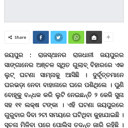
Share
ଜୟପୁର : ରାଜସ୍ଥାନର ରାଜଧାନୀ ଜୟପୁରର
ସାଙ୍ଗାନେର ଅଞ୍ଚଳ ସ୍ଥିତ ଗୁଲାବ୍‌ ବିହାରରେ ଏକ
ଲୁଟ୍‌ ଘଟଣା ସାମ୍ନାକୁ ଆସିଛି । ଦୁର୍ବୃତ୍ତମାନେ
ଘରଭଡ଼ା ନେବା ବାହାନାରେ ଘରେ ପଶିଥିଲେ । ପୁଣି
ବୋହୂକୁ ବନ୍ଧକ କରି ଲୁଟି ନେଇଛନ୍ତି ୨ କେଜି ସୁନା
ସହ ୧୧ ଲକ୍ଷ ଟଙ୍କା । ଏହି ଘଟଣା ଜୟପୁରରେ
ଗୁରୁବାର ଦିବା ୨ଟା ସମୟରେ ଘଟିଥିବା କୁହାଯାଇଛି ।
ସୂଚନା ମିଳିବା ପରେ ପୋଲିସ ତଦନ୍ତ ଜାରି ରହିଛି ।