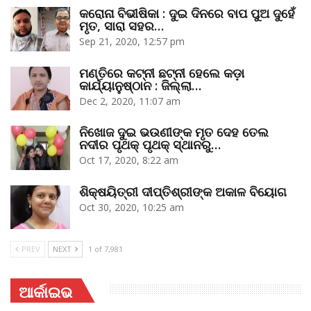
କରୋନା ବିଭୀଷିକା : ଦୁଇ ଦିନରେ ବାପ ପୁଅ ଦୁହେଁ
ମୃତ, ସାରା ସହର…
Sep 21, 2020, 12:57 pm
ମଣ୍ତିରେ କଟ୍‌ନୀ ଛଟ୍‌ନୀ ହେଲେ କଡ଼ା
କାର୍ଯ୍ୟାନୁଷ୍ଠାନ : ଜିଲ୍ଲା…
Dec 2, 2020, 11:07 am
ନିଖୋଜ ଦୁଇ ଭଉଣୀଙ୍କ ମୃତ ଦେହ ତେଲ
ନଦୀର ପୃଥକ୍‌ ପୃଥକ୍‌ ସ୍ଥାନରୁ…
Oct 17, 2020, 8:22 am
ଶିକ୍ଷୟିତ୍ରୀ ଦୀପ୍ତିଶ୍ରୀଙ୍କ ଅକାଳ ବିୟୋଗ
Oct 30, 2020, 10:25 am
PREV
NEXT
1 of 7,981
ଆର୍କାଇଭ