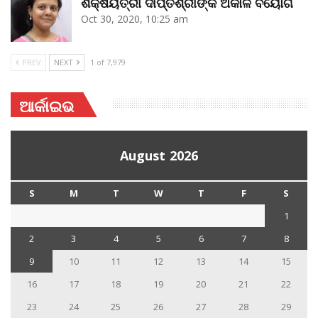
ଶିକ୍ଷୟିତ୍ରୀ ଦୀପ୍ତିଶ୍ରୀଙ୍କ ଅକାଳ ବିୟୋଗ
Oct 30, 2020, 10:25 am
PREV
NEXT
1 of 7,979
ଆର୍କାଇଭ
August 2026
S
M
T
W
T
F
S
1
2
3
4
5
6
7
8
9
10
11
12
13
14
15
16
17
18
19
20
21
22
23
24
25
26
27
28
29