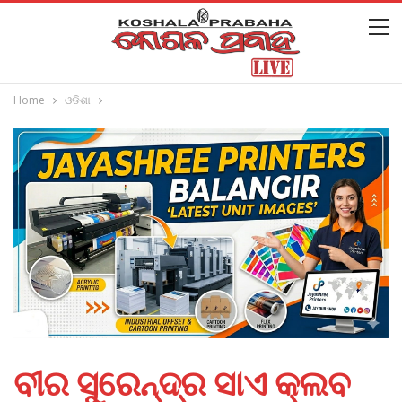
Home
ଓଡିଶା
ବୀର ସୁରେନ୍ଦ୍ର ସାଏ କ୍ଲବ