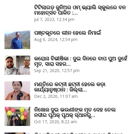
ଟିଟିଲାଗଡ଼ ଜୁନିଅର ଓମ୍‌ ଭ୍ୟାଲି ସ୍କୁଲରେ ବନ
ମହୋତ୍ସବ ପାଳିତ :…
Jul 7, 2023, 12:34 pm
ପଞ୍ଚଭୂତରେ ଲୀନ ହେଲେ ନିମାଇଁ
Aug 6, 2024, 12:54 pm
କରୋନା ବିଭୀଷିକା : ଦୁଇ ଦିନରେ ବାପ ପୁଅ ଦୁହେଁ
ମୃତ, ସାରା ସହର…
Sep 21, 2020, 12:57 pm
ମଣ୍ତିରେ କଟ୍‌ନୀ ଛଟ୍‌ନୀ ହେଲେ କଡ଼ା
କାର୍ଯ୍ୟାନୁଷ୍ଠାନ : ଜିଲ୍ଲା…
Dec 2, 2020, 11:07 am
ନିଖୋଜ ଦୁଇ ଭଉଣୀଙ୍କ ମୃତ ଦେହ ତେଲ
ନଦୀର ପୃଥକ୍‌ ପୃଥକ୍‌ ସ୍ଥାନରୁ…
Oct 17, 2020, 8:22 am