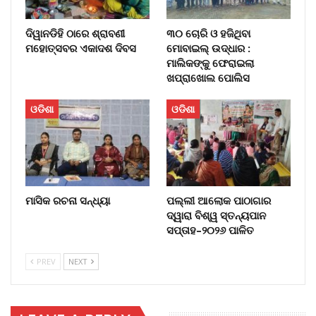
ଦିୱାନଡିହି ଠାରେ ଶ୍ରାବଣୀ
୩୦ ଚୋରି ଓ ହଜିଥିବା
ମହୋତ୍ସବର ଏକାଦଶ ଦିବସ
ମୋବାଇଲ୍‌ ଉଦ୍ଧାର :
ମାଲିକଙ୍କୁ ଫେରାଇଲା
ଖପ୍ରାଖୋଲ ପୋଲିସ
ଓଡିଶା
ଓଡିଶା
ମାସିକ ରଚନା ସନ୍ଧ୍ୟା
ପଲ୍ଲୀ ଆଲୋକ ପାଠାଗାର
ଦ୍ୱାରା ବିଶ୍ୱ ସ୍ତନ୍ୟପାନ
ସପ୍ତାହ–୨୦୨୬ ପାଳିତ
PREV
NEXT