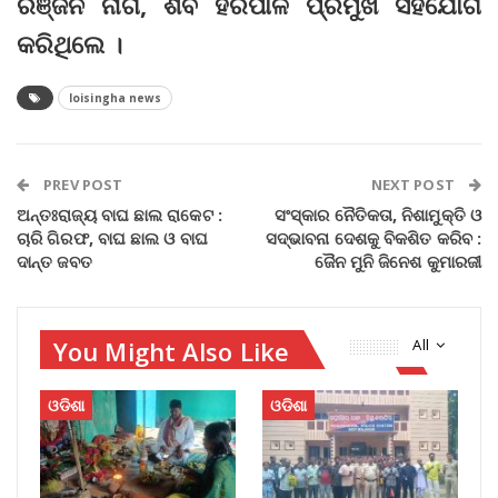
ରଞ୍ଜନ ନାଗ, ଶିବ ହରପାଳ ପ୍ରମୁଖ ସହଯୋଗ
କରିଥିଲେ ।
loisingha news
PREV POST
NEXT POST
ଅନ୍ତଃରାଜ୍ୟ ବାଘ ଛାଲ ରାକେଟ :
ସଂସ୍କାର ନୈତିକତା, ନିଶାମୁକ୍ତି ଓ
ଚାରି ଗିରଫ, ବାଘ ଛାଲ ଓ ବାଘ
ସଦ୍‌ଭାବନା ଦେଶକୁ ବିକଶିତ କରିବ :
ଦାନ୍ତ ଜବତ
ଜୈନ ମୁନି ଜିନେଶ କୁମାରଜୀ
You Might Also Like
All
ଓଡିଶା
ଓଡିଶା