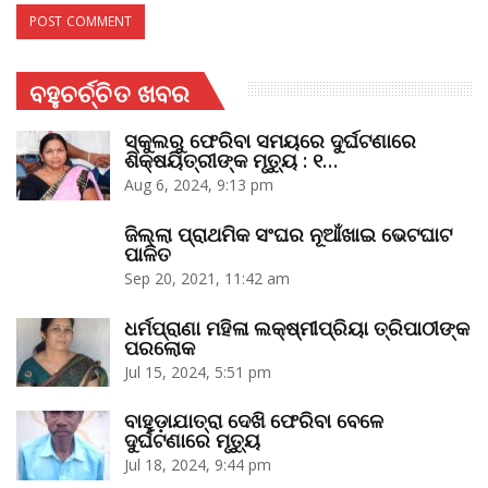
ବହୁଚର୍ଚ୍ଚିତ ଖବର
ସ୍କୁଲରୁ ଫେରିବା ସମୟରେ ଦୁର୍ଘଟଣାରେ
ଶିକ୍ଷୟିତ୍ରୀଙ୍କ ମୃତ୍ୟୁ : ୧…
Aug 6, 2024, 9:13 pm
ଜିଲ୍ଲା ପ୍ରାଥମିକ ସଂଘର ନୂଆଁଖାଇ ଭେଟଘାଟ
ପାଳିତ
Sep 20, 2021, 11:42 am
ଧର୍ମପ୍ରାଣା ମହିଳା ଲକ୍ଷ୍ମୀପ୍ରିୟା ତ୍ରିପାଠୀଙ୍କ
ପରଲୋକ
Jul 15, 2024, 5:51 pm
ବାହୁଡ଼ାଯାତ୍ରା ଦେଖି ଫେରିବା ବେଳେ
ଦୁର୍ଘଟଣାରେ ମୃତ୍ୟୁ
Jul 18, 2024, 9:44 pm