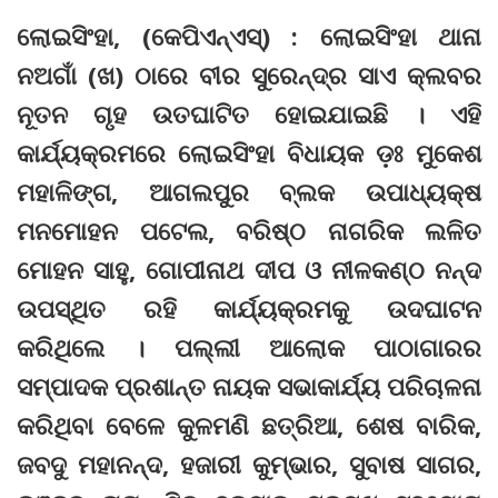
ଲୋଇସିଂହା, (କେପିଏନ୍‌ଏସ୍‌) : ଲୋଇସିଂହା ଥାନା
ନଅଗାଁ (ଖ) ଠାରେ ବୀର ସୁରେନ୍ଦ୍ର ସାଏ କ୍ଲବର
ନୂତନ ଗୃହ ଉତଘାଟିତ ହୋଇଯାଇଛି । ଏହି
କାର୍ଯ୍ୟକ୍ରମରେ ଲୋଇସିଂହା ବିଧାୟକ ଡ଼ଃ ମୁକେଶ
ମହାଳିଙ୍ଗ, ଆଗଲପୁର ବ୍ଲକ ଉପାଧ୍ୟକ୍ଷ
ମନମୋହନ ପଟେଲ, ବରିଷ୍ଠ ନାଗରିକ ଲଳିତ
ମୋହନ ସାହୁ, ଗୋପୀନାଥ ଦୀପ ଓ ନୀଳକଣ୍ଠ ନନ୍ଦ
ଉପସ୍ଥିତ ରହି କାର୍ଯ୍ୟକ୍ରମକୁ ଉଦଘାଟନ
କରିଥିଲେ । ପଲ୍ଲୀ ଆଲୋକ ପାଠାଗାରର
ସମ୍ପାଦକ ପ୍ରଶାନ୍ତ ନାୟକ ସଭାକାର୍ଯ୍ୟ ପରିଚାଳନା
କରିଥିବା ବେଳେ କୁଳମଣି ଛତ୍ରିଆ, ଶେଷ ବାରିକ,
ଜବଦୁ ମହାନନ୍ଦ, ହଜାରୀ କୁମ୍ଭାର, ସୁବାଷ ସାଗର,