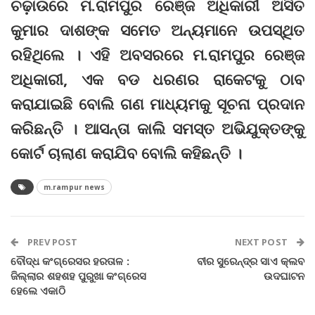
ଚଢ଼ାଉରେ ମ.ରାମପୁର ରେଞ୍ଜ ଅଧିକାରୀ ଅସିତ
କୁମାର ଦାଶଙ୍କ ସମେତ ଅନ୍ୟମାନେ ଉପସ୍ଥିତ
ରହିଥିଲେ । ଏହି ଅବସରରେ ମ.ରାମପୁର ରେଞ୍ଜ
ଅଧିକାରୀ, ଏକ ବଡ ଧରଣର ରାକେଟକୁ ଠାବ
କରାଯାଇଛି ବୋଲି ଗଣ ମାଧ୍ୟମକୁ ସୂଚନା ପ୍ରଦାନ
କରିଛନ୍ତି । ଆସନ୍ତା କାଲି ସମସ୍ତ ଅଭିଯୁକ୍ତଙ୍କୁ
କୋର୍ଟ ଚାଲାଣ କରାଯିବ ବୋଲି କହିଛନ୍ତି ।
m.rampur news
PREV POST
NEXT POST
ବୌଦ୍ଧ କଂଗ୍ରେସର ହରତାଳ :
ବୀର ସୁରେନ୍ଦ୍ର ସାଏ କ୍ଲବ
ଜିଲ୍ଲାର ଶହଶହ ପୁରୁଖା କଂଗ୍ରେସ
ଉଦଘାଟନ
ହେଲେ ଏକାଠି