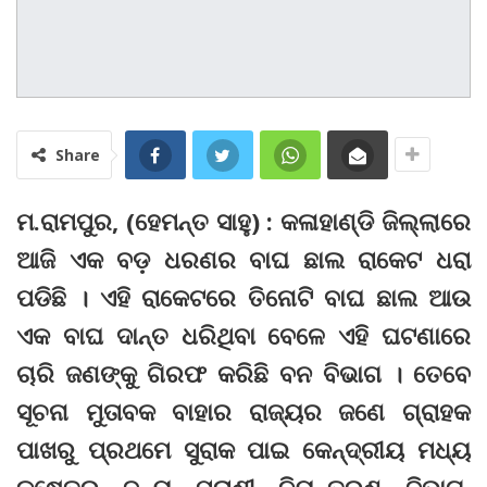
Share
ମ.ରାମପୁର, (ହେମନ୍ତ ସାହୁ) : କଳାହାଣ୍ଡି ଜିଲ୍ଲାରେ
ଆଜି ଏକ ବଡ଼ ଧରଣର ବାଘ ଛାଲ ରାକେଟ ଧରା
ପଡିଛି । ଏହି ରାକେଟରେ ତିନୋଟି ବାଘ ଛାଲ ଆଉ
ଏକ ବାଘ ଦାନ୍ତ ଧରିଥିବା ବେଳେ ଏହି ଘଟଣାରେ
ଚାରି ଜଣଙ୍କୁ ଗିରଫ କରିଛି ବନ ବିଭାଗ । ତେବେ
ସୂଚନା ମୁତାବକ ବାହାର ରାଜ୍ୟର ଜଣେ ଗ୍ରାହକ
ପାଖରୁ ପ୍ରଥମେ ସୁରାକ ପାଇ କେନ୍ଦ୍ରୀୟ ମଧ୍ୟ