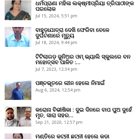
ଧର୍ମପ୍ରାଣା ମହିଳା ଲକ୍ଷ୍ମୀପ୍ରିୟା ତ୍ରିପାଠୀଙ୍କ
ପରଲୋକ
Jul 15, 2024, 5:51 pm
ବାହୁଡ଼ାଯାତ୍ରା ଦେଖି ଫେରିବା ବେଳେ
ଦୁର୍ଘଟଣାରେ ମୃତ୍ୟୁ
Jul 18, 2024, 9:44 pm
ଟିଟିଲାଗଡ଼ ଜୁନିଅର ଓମ୍‌ ଭ୍ୟାଲି ସ୍କୁଲରେ ବନ
ମହୋତ୍ସବ ପାଳିତ :…
Jul 7, 2023, 12:34 pm
ପଞ୍ଚଭୂତରେ ଲୀନ ହେଲେ ନିମାଇଁ
Aug 6, 2024, 12:54 pm
କରୋନା ବିଭୀଷିକା : ଦୁଇ ଦିନରେ ବାପ ପୁଅ ଦୁହେଁ
ମୃତ, ସାରା ସହର…
Sep 21, 2020, 12:57 pm
ମଣ୍ତିରେ କଟ୍‌ନୀ ଛଟ୍‌ନୀ ହେଲେ କଡ଼ା