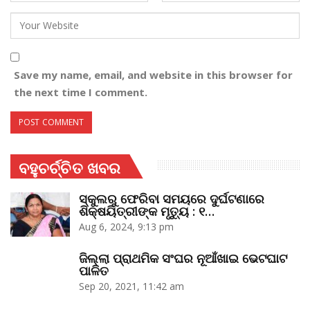
Save my name, email, and website in this browser for
the next time I comment.
ବହୁଚର୍ଚ୍ଚିତ ଖବର
ସ୍କୁଲରୁ ଫେରିବା ସମୟରେ ଦୁର୍ଘଟଣାରେ
ଶିକ୍ଷୟିତ୍ରୀଙ୍କ ମୃତ୍ୟୁ : ୧…
Aug 6, 2024, 9:13 pm
ଜିଲ୍ଲା ପ୍ରାଥମିକ ସଂଘର ନୂଆଁଖାଇ ଭେଟଘାଟ
ପାଳିତ
Sep 20, 2021, 11:42 am