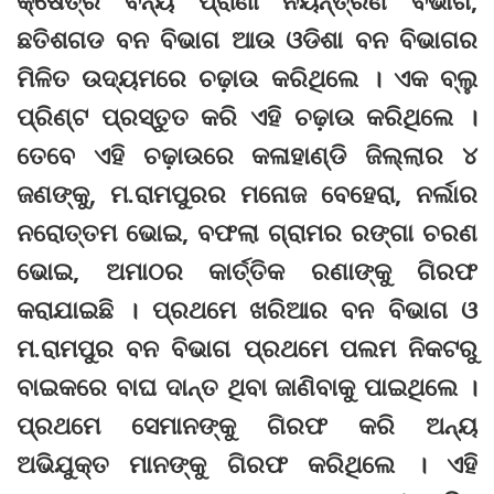
କ୍ଷେତ୍ର ବନ୍ୟ ପ୍ରାଣୀ ନିୟନ୍ତ୍ରଣ ବିଭାଗ,
ଛତିଶଗଡ ବନ ବିଭାଗ ଆଉ ଓଡିଶା ବନ ବିଭାଗର
ମିଳିତ ଉଦ୍ୟମରେ ଚଢ଼ାଉ କରିଥିଲେ । ଏକ ବ୍ଲୁ
ପ୍ରିଣ୍ଟ ପ୍ରସ୍ତୁତ କରି ଏହି ଚଢ଼ାଉ କରିଥିଲେ ।
ତେବେ ଏହି ଚଢ଼ାଉରେ କଳାହାଣ୍ଡି ଜିଲ୍ଲାର ୪
ଜଣଙ୍କୁ, ମ.ରାମପୁରର ମନୋଜ ବେହେରା, ନର୍ଲାର
ନରୋତ୍ତମ ଭୋଇ, ବଫଲା ଗ୍ରାମର ରଙ୍ଗା ଚରଣ
ଭୋଇ, ଅମାଠର କାର୍ତ୍ତିକ ରଣାଙ୍କୁ ଗିରଫ
କରାଯାଇଛି । ପ୍ରଥମେ ଖରିଆର ବନ ବିଭାଗ ଓ
ମ.ରାମପୁର ବନ ବିଭାଗ ପ୍ରଥମେ ପଲମ ନିକଟରୁ
ବାଇକରେ ବାଘ ଦାନ୍ତ ଥିବା ଜାଣିବାକୁ ପାଇଥିଲେ ।
ପ୍ରଥମେ ସେମାନଙ୍କୁ ଗିରଫ କରି ଅନ୍ୟ
ଅଭିଯୁକ୍ତ ମାନଙ୍କୁ ଗିରଫ କରିଥିଲେ । ଏହି