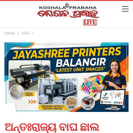
Home
ଓଡିଶା
ଅନ୍ତଃରାଜ୍ୟ ବାଘ ଛାଲ