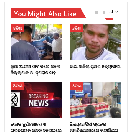
You Might Also Like
All
ଓଡିଶା
ଓଡିଶା
ଜୁଆ ଆଡ୍ଡା ଠାବ କଲେ କଲେ
ବାପା ସାଜିଲା ପୁଅର ହତ୍ୟାକାରୀ
ଜିଲ୍ଲାପାଳ ଡ. ନୃପରାଜ ସାହୁ
ଓଡିଶା
ଓଡିଶା
ବାଇକ ଦୁର୍ଘଟଣାରେ ୩
ବିନ୍ଧ୍ୟବାସିନୀ ସ୍ନାତକ
ଗୁରୁତରଙ୍କ ଜୀବନ ବଞ୍ଚାଇଲେ
ମହାବିଦ୍ୟାଳୟରେ କ୍ୟାରିୟର