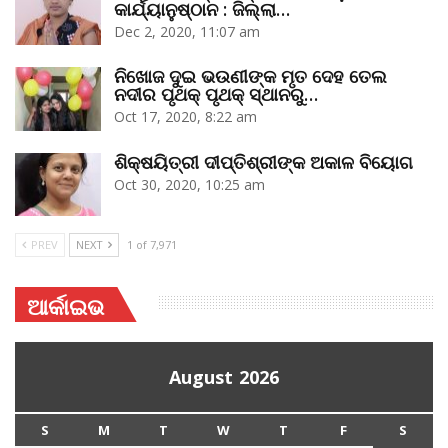
କାର୍ଯ୍ୟାନୁଷ୍ଠାନ : ଜିଲ୍ଲା…
Dec 2, 2020, 11:07 am
ନିଖୋଜ ଦୁଇ ଭଉଣୀଙ୍କ ମୃତ ଦେହ ତେଲ
ନଦୀର ପୃଥକ୍‌ ପୃଥକ୍‌ ସ୍ଥାନରୁ…
Oct 17, 2020, 8:22 am
ଶିକ୍ଷୟିତ୍ରୀ ଦୀପ୍ତିଶ୍ରୀଙ୍କ ଅକାଳ ବିୟୋଗ
Oct 30, 2020, 10:25 am
PREV
NEXT
1 of 7,971
ଆର୍କାଇଭ
August 2026
S
M
T
W
T
F
S